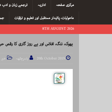
مرکزی صفحہ
اداریہ
ترجمے زبان و ادب د
ماحولیات، پائیدار مستقبل اور تعلیم و ترقیات
جما
8TH AUGUST 2026
بھوک، ننگ، افلاس اور بے روز گاری کا رقص حرا
20th October 2019
یاسرچٹھہ
خبر 