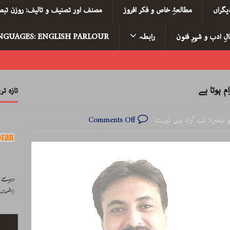
یگراں
مطالعۂِ خاص و فکر افروز
مصنف اور تصنیف و تالیف: روزن تبصر
لِ ادب و شہرِ فنون
رابطہ
NGUAGES: ENGLISH PARLOUR
م ہوتا ہے
تازہ ت
و تبصرہ: لب آزاد ہیں تیرے
Comments Off