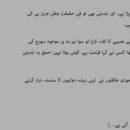
ڑا ہے۔ اور تبدیلی بھی تو فِی حقیقت وطنِ عزیز ہی کی
ہے۔
 نصیبے کا لاشہ تڑپا تو سوا نیزے پر موجود سورج کی
؛ کسی نے کہا قیامت ہے، کوئی بولا نہیں احمق یہ تبدیلی
کے soap opera میں بھی جمودی طاقتوں نے اپنی ریشہ دوانیوں کا سلسلہ دراز کرتے
 آتی ہے…]