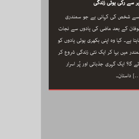
ر سے رکی ہوئی زندگی
سے شخص کی کہانی ہے جو سمندری
فان کے بعد ماضی کی یادوں سے نجات
ہتا ہے۔ کیا وہ اپنی بکھری ہوئی یادوں کو
ون مین آرکسٹرا سجاد
ندر میں بہا کر ایک نئی زندگی شروع کر
مگر با کمال موسیقار 
ئے گا؟ ایک گہری جذباتی اور پُر اسرار
سجاد حسین کی زندگ
[
داستان۔
داستان: مینڈولین کو
مقام دلانے والا یہ با
کاملیت پسندی اور ا
فلمی دنیا میں تنہا رہ
[…]
محمد کی تحریر “ون مین آرکسٹرا”۔