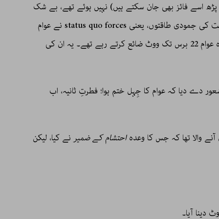
 پڑھ اسے فائز بھی جان سکتے ہیں) نہیں ہوئے تھے، بے شک
ان کی شجاع وصفی کے چرچے رہے، تو اس وقت کی جمودی طاقتوں، یعنی status quo forces نے عوام
کو دن دگنا اور رات چو گنا جاہل رکھا ہوا تھا؛ وہ عوام 22 برس تک ووٹ ضائع کرتے رہے تھے۔ یہ ان کی
ور دے دیا کہ عوام کا جِہل ختم ہوا؛ فطرتِ ثانیہ، اب
ن آنے والا تھا کہ جس کا وعدہ
احتشام کے ضمیر
نے کیا، لیکن
ٹ دینا آیا۔