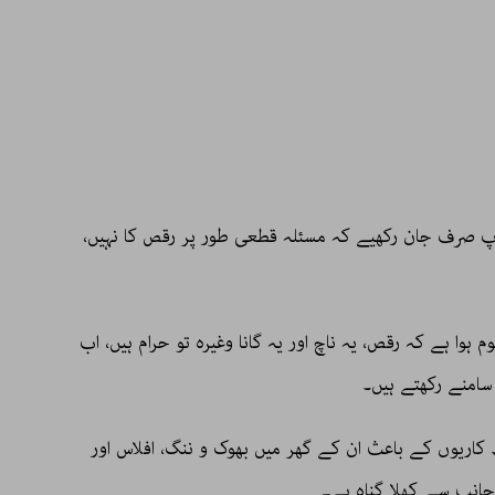
 صرف جان رکھیے کہ مسئلہ قطعی طور پر رقص کا نہیں،
 ہوا ہے کہ رقص، یہ ناچ اور یہ گانا وغیرہ تو حرام ہیں، اب
سامنے رکھتے ہیں۔
 کاریوں کے باعث ان کے گھر میں بھوک و ننگ، افلاس اور
جانب سے کھلا گناہ ہے۔