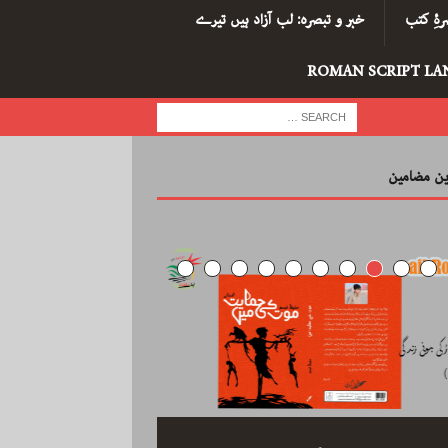
ۂِ کتب
خبر و تبصرہ: لب آزاد ہیں تیرے
ROMAN SCRIPT LA
رین مضامین