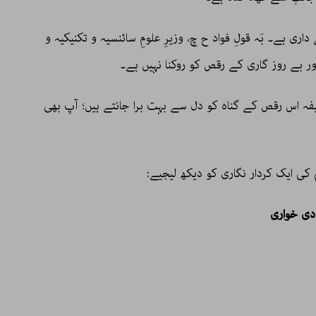
اری ہے۔ بَہ قولِ فواد ح چ، وزیرِ علومِ سائنسیہ و تکنیکیہ و
اور بے روز گاری کے رقص کو روکنا نہیں ہے۔
لیفہ اس رقص کے گناہ کو دل سے بہت برا جانتے ہیں؛ آپ بھی
کی ایک کردار نگاری کو دیکھ لیجیے:
ادی خواری