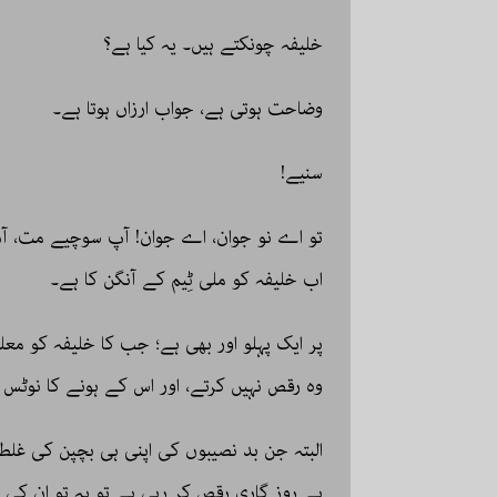
خلیفہ چونکتے ہیں۔ یہ کیا ہے؟
وضاحت ہوتی ہے، جواب ارزاں ہوتا ہے۔
سنیے!
تو اے نو جوان، اے جوان! آپ سوچیے مت، آپ
اب خلیفہ کو ملی ٹِیم کے آنگن کا ہے۔
پر ایک پہلو اور بھی ہے؛ جب کا خلیفہ کو معلوم
وہ رقص نہیں کرتے، اور اس کے ہونے کا نوٹس 
البتہ جن بد نصیبوں کی اپنی ہی بچپن کی غلط
بے روز گاری رقص کر رہی ہے تو یہ تو ان کی 