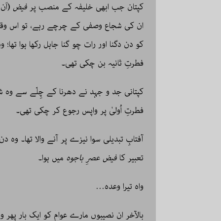
کپتان جب ابھی خلیفہ کے منصب پر
فیض
(اَن
فطرتِ ثانیہ بن چکی تھی۔
کپتانی جد و جہد نے دھرنا کے چِلّے سے وہ شع
فطرتِ اُولیٰ پر واپس رجوع کر چکی تھی۔
آفتابِ تبدیلی سوا نیزے پر آنے والا تھا۔ وہ د
تعبیر کا
فیض
عصرِ باجوہ
میں ہوا۔
واہ تیرا وعدہ…
بالآخر ان نصیبوں مارے عوام کو ایک بار پھر وو