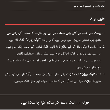
ایک روزن پہ کیسے لکھا جائے
ادارتی نوٹ
پوسٹ میں شائع کی گئی رائے مصنف کی ہے اور ادارے کا مصنف کی رائے سے
متفق ہونا قطعی ضروری بھی نہیں ہے۔ کاپی رائٹ
“ایک روزن”
ڈاٹ کام ہے۔
بلا اجازت آرٹیکل نقل کر کے شائع کرنا کاپی رائٹ قوانین کے تحت ایک جرم ہے۔
اس سے بھی زیادہ یہ ایک اخلاقی جرم ہے۔ پیشہ ورانہ اخلاقیات قانونی
پابندیوں سے بہ قدرے زیادہ مؤثر و توانا ہونا اچھے اور دیانت دار معاشروں کا
اہم اشاریہ ہوتے ہیں۔
البتہ
“ایک روزن”
ایک نان کمرشل ادارہ ہونے کی وجہ سے آرٹیکلز نقل کرنے کی
مشروط اجازت دیتا ہے کہ آپ اس کا مناسب حوالہ اور ساتھ لنک دیجیے۔
حوالہ اور لنک دے کر شائع کیا جا سکتا ہے۔