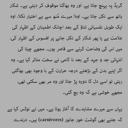
گریڈ پہ پہنچ جاتا ہے، اور وہ بھاگنا موقوف کر دیتی ہے۔ شکار
ہاتھ سے نکل جاتا ہے۔ اوہ! میرے مُنھ سے بے اختیار نکلا، اوہ
ایک طویل نفسیاتی تناؤ کے بعد اچانک اطمینان کے اظہار کی
علامت ہے یا پھر شکار کے نکل جانے پر افسوس کے اظہار کی،
میں اس کی وضاحت کرنے سے قاصر ہوں۔ مجھے چیتا کی
انتہائی جد و جہد کے بعد نا کامی نے سخت متاثر کیا ہے۔ وہ
اگر اپنے بدن کے بڑھتے درجہ حرارت کے با وجود بھی بھاگتی
رہتی تو اسے دل کا دورہ پڑ جاتا اور وہ مر بھی سکتی تھی،
مجھے خوشی ہے کہ وہ بچ گئی۔
یہاں سے میرے مشاہدے کا آغاز ہوتا ہے۔ میں نے نوٹس کیا ہے
کہ جتنے بھی گوشت خور جانور (carnivores) ہیں۔ درندے