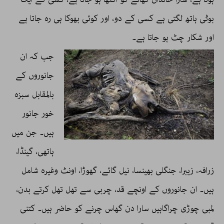
بوٹی ہاتھ لگتی ہے کسی کے دو، اور کوئی بھوکا ہی رہ جاتا ہے
اور شکار چٹ ہو جاتا ہے۔
جب کہ ان
جانوروں کے
بالمقابل سبزہ
خور جانور
ہیں۔ جن میں
ہاتھی، گینڈا،
زرافہ، زیبرا، جنگلی بھینسا، نیل گائے، گھوڑا، اونٹ وغیرہ شامل
ہیں۔ ان جانوروں کے اونچے قد، چربی سے تھل تھل کرتے بدن،
لمبی چوڑی چراگاہیں سارا دن گھاس چرنے کو حاضر ہیں۔ کتنی