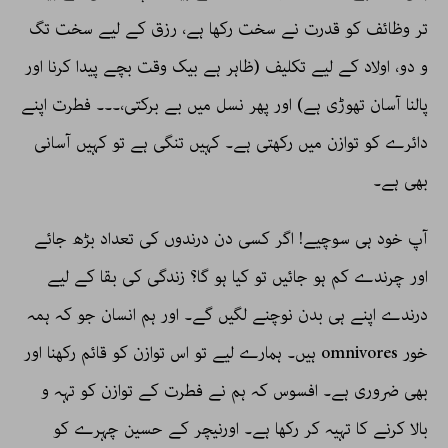
تر وظائف کو قدرت نے سخت رکھا ہے، رزق کے لیے سخت تگ
و دو، اولاد کے لیے تکلیف (ظاہر ہے بیک وقت بچے پیدا کرنا اور
پالنا آسان تھوڑی ہے) اور پھر نسل میں بے برکتی،۔۔۔ فطرت اپنے
دائرے کو توازن میں رکھتی ہے۔ کہیں تنگی ہے تو کہیں آسانی
بھی ہے۔
آپ خود ہی سوچیے! اگر کسی دن درندوں کی تعداد بڑھ جائے
اور چرندے کم ہو جائیں تو کیا ہو گا؟ زندگی کی بقا کے لیے
درندے اپنے ہی بدن نوچنے لگیں گے۔ اور ہم انسان جو کہ ہمہ
خور omnivores ہیں۔ ہمارے لیے تو اس توازن کو قائم رکھنا اور
بھی ضروری ہے۔ افسوس کہ ہم نے فطرت کے توازن کو تہہ و
بالا کرنے کا تہیہ کر رکھا ہے۔ اورنیچر کے حسین چہرے کو