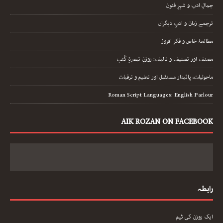
جمالِ ادب و شہرِ فنون
ترجمے زبان و ادبِ دیگراں
مطالعۂ خاص و فکر افروز
مصنف اور تصنیف و تالیف: روزنِ تبصرۂِ کُتب
ماحولیات، پائیدار مستقبل اور تعلیم و ترقیات
Roman Script Languages: English Parlour
AIK ROZAN ON FACEBOOK
رابطہ
ایک روزن کی ٹیم