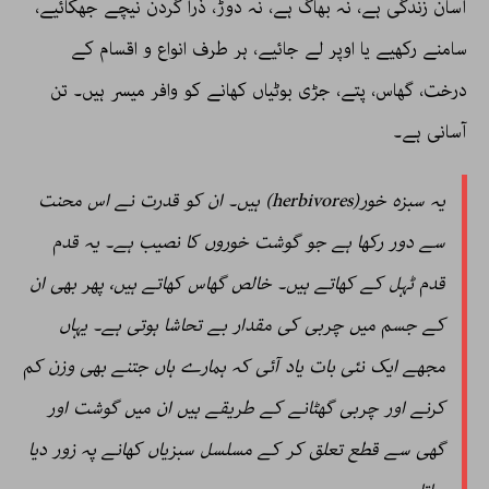
آسان زندگی ہے، نہ بھاگ ہے، نہ دوڑ، ذرا گردن نیچے جھکائیے،
سامنے رکھیے یا اوپر لے جائیے، ہر طرف انواع و اقسام کے
درخت، گھاس، پتے، جڑی بوٹیاں کھانے کو وافر میسر ہیں۔ تن
آسانی ہے۔
یہ سبزہ خور(herbivores) ہیں۔ ان کو قدرت نے اس محنت
سے دور رکھا ہے جو گوشت خوروں کا نصیب ہے۔ یہ قدم
قدم ٹہل کے کھاتے ہیں۔ خالص گھاس کھاتے ہیں، پھر بھی ان
کے جسم میں چربی کی مقدار بے تحاشا ہوتی ہے۔ یہاں
مجھے ایک نئی بات یاد آئی کہ ہمارے ہاں جتنے بھی وزن کم
کرنے اور چربی گھٹانے کے طریقے ہیں ان میں گوشت اور
گھی سے قطع تعلق کر کے مسلسل سبزیاں کھانے پہ زور دیا