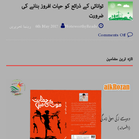
توانائی کے ذرائع کو حیات افروز بنانے کی
ضرورت
NoteworthyReads رہنما تحریریں
6th May 2017
Comments Off
تازہ ترین مضامین