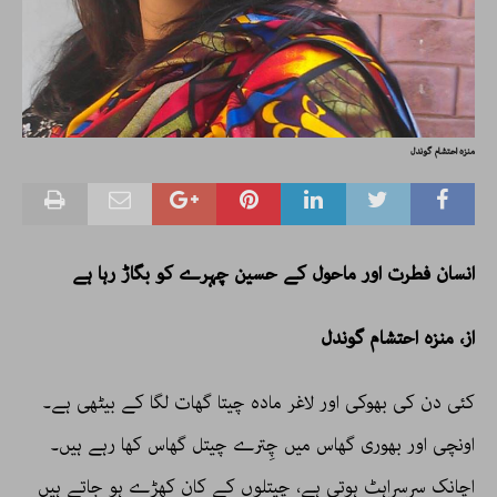
منزہ احتشام گوندل
انسان فطرت اور ماحول کے حسین چہرے کو بگاڑ رہا ہے
از، منزہ احتشام گوندل
کئی دن کی بھوکی اور لاغر مادہ چیتا گھات لگا کے بیٹھی ہے۔
اونچی اور بھوری گھاس میں چِترے چیتل گھاس کھا رہے ہیں۔
اچانک سرسراہٹ ہوتی ہے، چیتلوں کے کان کھڑے ہو جاتے ہیں