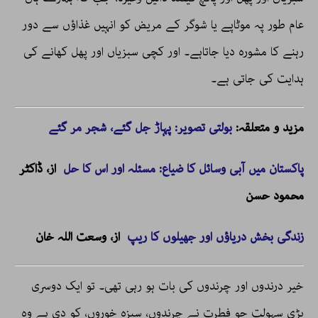
عام طور پہ موٹاپے یا شوگر کے مریض کو انہیں غذاؤں سے دور
رہنے کا مشورہ دیا جاتاہے۔ اور کچی سبزیاں اور پھل کھانے کی
ہدایت کی جاتی ہے۔
مزید و متعلقہ:
بولتی تصویر: پہاڑ جل گئے، شجر مر گئے
پاکستان میں آبی وسائل کا ضیاع: مسئلہ اور اس کا حل
از، ڈاکٹر
محمود حسن
زندگی بخش دریاؤں اور جھیلوں کا ریپ
از، وسعت اللہ خان
خیر درندوں اور چرندوں کی بات ہو رہی تھی۔ تو ایک دوسری
بڑی سہولت جو فطرت نے چرندوں، سبزہ خوروں، کو دی ہے وہ