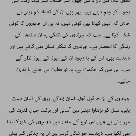
بعض سال میں دو یا تین جھول کے حساب سے بیک وقت کئی
بچوں کو جنم دیتے ہیں۔ پھر بھی ان کی تعداد کم رہتی ہے۔
حالاں کہ انہیں کھاتا بھی کوئی نہیں، نہ ہی ان جانوروں کا کوئی
شکار کرتا ہے۔ جب کہ چرندوں کی زندگی پہ ان درندوں کی
زندگی کا انحصار ہے۔ چرندوں کا شکار انسان بھی کرتے ہیں اور
درندے بھی، اس کے با وجود ان کے ریوڑ کے ریوڑ نظر آتے
ہیں۔ اس میں کیا حکمت ہے، یہ تو فطرت ہی جانے یا قدرت
جانے۔
چرندوں کے بڑے ڈیل ڈول، آسان زندگی، رزق کی آسان دست
یابی، نسل کو بڑھاوا دینے میں آسانی اور برکت جہاں قدرت کی
مہر بانی ہے وہیں اس نوع کے مقدر میں دوسروں کی خوراک بننا
بھی لکھا ہے۔ درندے جو شکار کرتے ہیں ان پہ زندگی کے بیش