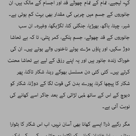
کہہ لیجیے، تمام کے تمام چھوٹے قد اور اجسام کے مالک ہیں، ان
جانوروں کے جسم میں چربی کی مقدار بھی بہت کم ہوتی ہے۔
شیر، چیتا، باگھ، بھیڑیا، جنگلی کتا، لگڑبگھا، وغیرہ۔ ان سب
جانوروں کے قد چھوٹے، جسم ہلکے، کمر پتلی، تا کہ بے تحاشا
دوڑ سکیں، اور پاؤں مڑے ہوئے ناخنوں والے ہوتے ہیں۔ ان کی
خوراک زندہ جانور ہیں اور یہ اپنے رزق کے لیے بے تحاشا محنت
کرتے ہیں۔ کئی کئی دن مسلسل بھوکے رہنا، شکار تاکنا، پھر
شکار کا پیچھا کرنا، پورے بدن کی قوت لگا کے دوڑنا، شکار کو
دبوچ کے اس کے ساتھ لمبی لڑائی کے بعد جاکر اسے کھانے کی
نوبت آتی ہے۔
مگر رکیے ذرا! ایسے کھانا بھی آسان نہیں، اب اس شکار کا بٹوارا
ہوتا ہے، سارا خاندان کھانے کو اکٹھا ہو جاتا ہے، کسی کے ایک