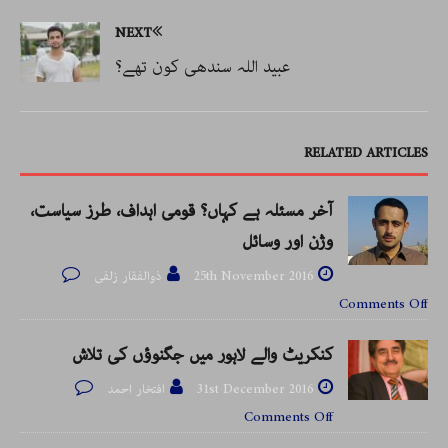
NEXT
عبید اللہ سندھی کون تھے؟
RELATED ARTICLES
آخر مسئلہ ہے کہاں؟ قومی اہداف، طرز سیاست،
وژن اور وسائل
25th November 2016
ذوالفقار زلفی
Comments Off
کنکریٹ والے لاہور میں جگنوؤں کی تلاش
31st December 2016
افتخار احمد
Comments Off