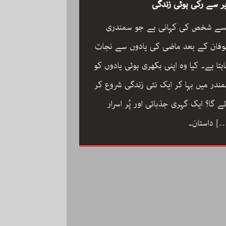
ر سے رکی ہوئی زندگی
سے شخص کی کہانی ہے جو سمندری
فان کے بعد ماضی کی یادوں سے نجات
ہتا ہے۔ کیا وہ اپنی بکھری ہوئی یادوں کو
ون مین آرکسٹرا سجاد
ندر میں بہا کر ایک نئی زندگی شروع کر
مگر با کمال موسیقار 
ئے گا؟ ایک گہری جذباتی اور پُر اسرار
سجاد حسین کی زندگ
[
داستان۔
داستان: مینڈولین کو
مقام دلانے والا یہ با
کاملیت پسندی اور ا
فلمی دنیا میں تنہا رہ
[…]
محمد کی تحریر “ون مین آرکسٹرا”۔