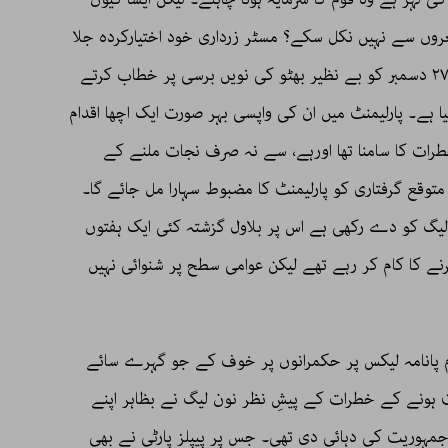
عروں سے نہیں نکل سکے؟ مسٹر زرداری خود اختیارکردہ جلا
وطنی ختم کر کے وطن واپس آ چکے ہیں؛ اور ۲۷ دسمبر کو بے نظیر بھٹو کی نویں برسی پر خطاب کرتے
یا ہے۔ پارلیمنٹ میں ان کی واپسی بہر صورت ایک اچھا اقدام
ات کا سامنا تھا اورہے، سے نہ صرف نجات ملنے کے
 متوقع گرفتاری کو پارلیمنٹ کا مضبوط سہارا مل جائے گا۔
 لیگ کو دے رکھی ہے اس پر بلاول گزشتہ کئی ایک ہفتوں
ے کا کام کر رہے تھے لیکن عوامی سطح پر شنوائی نہیں
م پانامہ لیکس پر حکمرانوں پر خوف کے جو گہرے سائے
 ہونے کے خطرات کے پیشِ نظر نون لیگ نے بظاہر اپنے
ِ جمہوریت کی دہائی دی تھی۔ جس پر پیپلز پارٹی نے بھی