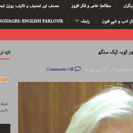
یگراں
مطالعۂِ خاص و فکر افروز
مصنف اور تصنیف و تالیف: روزن تبصر
لِ ادب و شہرِ فنون
رابطہ
NGUAGES: ENGLISH PARLOUR
ور ٹوبہ ٹیک سنگھ
تازہ ت
ر و تبصرہ: لب آزاد ہیں تیرے
Comments Off