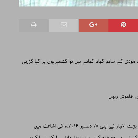
دی کے ساتھ کھانا کھاتے ہیں تو کشمیریوں پر کیا گزرتی
یں خاموش رہوں
یہ وہ جلی سرخیاں ہیں جو ملک کے سب سے بڑے اخبار نے اپنی ۲۸ دسمبر ۲۰۱۶.ء کی اشاعت میں
ی لہر ہے وہ قوم کا سرمایہ ہونا چاہئے۔ لیکن ایسا کیوں