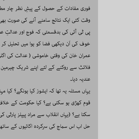
فوری مفادات کے حصول کے پیشِ نظر چار مطال
وقت کئی ایک نتائج سامنے آنے کی صورت بھی
پی ٹی آئی کی بدقسمتی کہ فوج اور عدالتِ ع
خوف کی اَن دیکھی فضا کو ہوا میں تحلیل کر
عمران خان کی وقتی خاموشی ( عدالت کی اگلی 
فلائٹ سے روکنے کے لئے اپنے شریک چیرمین کی
عندیہ دیا۔
یہاں مسئلہ یہ تھا کہ ایشوز کیا ہونگے؟ کیا م
قوم کھڑی ہو سکتی ہے؟ کیا حکومت کے خلاف پ
سکتا ہے؟ (یہاں انقلاب سے مراد پیپلز پارٹی 
حل اب اس سماج کی سرکردہ اکائیوں کے ساتھ س