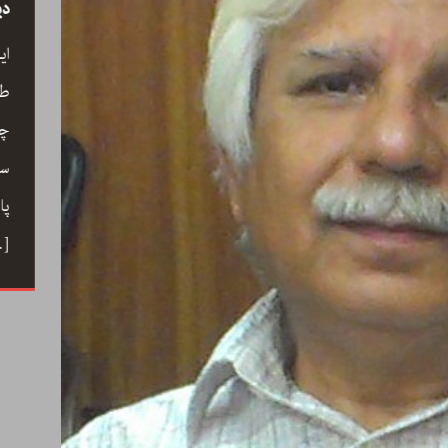
سید
رحیم معینی کرمانشاہی، نیّر مسعود اور صبرِ
دی
خدا
ے کے
ای
رحیم معینی کرمانشاہی کی بصری شاعری،
ری،
طو
نیّر مسعود کا دلگ داز ترجمہ صبرِ خدا، اور
 خوب
چا
ایرانی شعری روایت کے جمالیاتی اور فکری
حباب میں
سم
پہلو… ڈاکٹر ارسلان راٹھور کے اس مضمون
ے دوستی
پا
میں گیت، نظم، تنہائی اور تخلیق کے اسباب
 کا ہنر
…]
پر ایک خوب صورت اور بصیرت افروز گفتگو
[…]