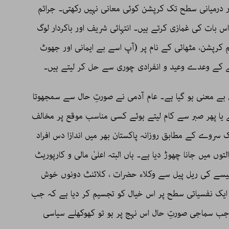
درمیانی سطح تک کرپشن کوئی معانی نہیں رکھتی۔ جرائم
س بات کی غمازی کرتے ہیں۔ انتہائی شریف اور باکردار لوگ
کرپشن، مٹھائی کے نام پر (آپ اسے بے ایمانی اور جھوٹ
ے کے وعدے وعید و انفرادی چوری سے حل کر لیتے ہیں۔
بے معنی ہو گیا ہے۔ عام آدمی نے صورتِ حال سے سمجھوتا
 ہے یا پھر صبر سے کام لیتے ہوئے کسی مناسب موقع پر مخالف
یک سروے کے مطابق روزانہ پاکستان بھر میں اندازا دس افراد
 میں جانا چھوڑ دیا ہے۔ ہاں البتہ اعلیٰ مالی و کارپوریٹ
پیسے کی ریل پیل سے وکلاء حضرات ، کلائنٹ دونوں خوش
نے ایک نفسیاتی سطح پر اس خیال کو تجسیم کر دیا ہے کہ جب
 جب سماجی صورتِ حال اس نہج پر ہو تو کھوکھلے سیاسی