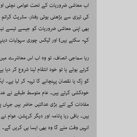
اب معاشی ضروریات کے تحت عوامی نچلی اور 
کی تیزی سے بڑھتی ہوئی رفتار، سٹریٹ کرائم ا
بھی اپنی معاشی ضروریات کو جیسے تیسے نیم 
کہہ سکتے ہیں) اور ٹیکس چوری سہولیات دین
رہا سماجی انصاف، تو وہ اب اس معاشرے میں 
کرتے ہوئے یا تو خود انتقام لینا شروع کر دیا
کو زِک یا نقصان پہنچانے کا تہیہ کر لیا ہے۔ ا
خودکشی کرتے ہیں۔ عام متوسط طبقے نے عدالتوں
مفادات کے لئے بڑی عدالتیں حاضر ہیں جہاں 
ہیں۔ باقی رہا پانامہ اور دیگر کرپشن، عوام 
انہیں وقت ملے گا وہ بھی ایسا ہی کریں گے۔