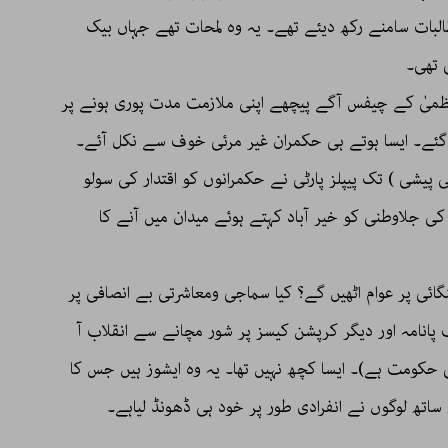
بات سامنے رکھ دیئے تھے۔ یہ وہ لمحات تھے جہاں بیک
 تھی۔
ظمیٰ کے چیفس آگے پیچھے اپنی ملازمت مدت پوری ہونے پر
 گئے۔ ایسا ہوتے ہی حکمران غیر مرئی خوف سے نکل آئے۔
پیشی ) تک پیپلز پارٹی نے حکمرانوں کو اقتدار کی سولو
 جلاوطنی کو خیر آباد کہتے ہوئے میدان میں آنے کا
ہنگائی پر عوام اٹھیں گے؟ کیا سماجی ومعاشرتی بے انصافی پر
انامہ اور دیگر کرپشن کیسز پر شور مچانے سے انقلاب آ
کی حکومت ہے)۔ ایسا کچھ نہیں تھا۔ یہ وہ ایشوز ہیں جس کا
اتھ لوگوں نے انفرادی طور پر خود ہی ڈھونڈ لیاہے۔