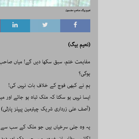
نعیم بیگ، صاحبِ مضمون
(نعیم بیگ)
مفاہمت ختم، سبق سکھا دیں گے! میاں صاحب مو
ہوگی؟
ہم نے کبھی فوج کے خلاف بات نہیں کی!
ایسا نہیں ہو سکتا کہ ملک تباہ ہو جائے اور م
(آصف علی زرداری شریک چیئرمین پیپلز پارٹی)
لگائیں۔ بظاہر ان خبروں میں جس دکھ اور درد ک