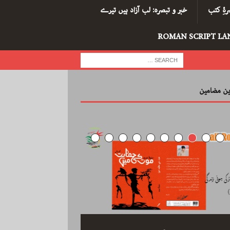
ۂِ کتب
خبر و تبصرہ: لب آزاد ہیں تیرے
ROMAN SCRIPT LA
رین مضامین