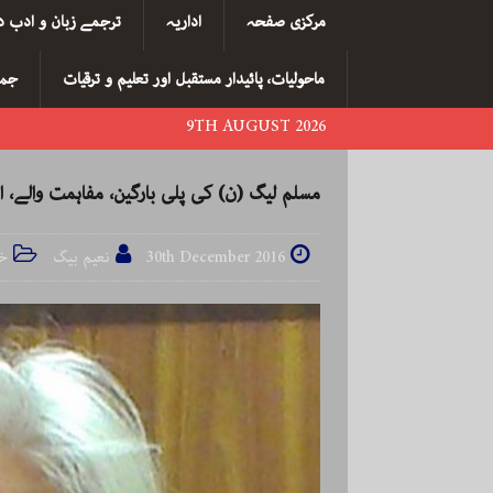
مرکزی صفحہ
اداریہ
ترجمے زبان و ادب د
ماحولیات، پائیدار مستقبل اور تعلیم و ترقیات
جما
9TH AUGUST 2026
مسلم لیگ (ن) کی پلی بارگین، مفاہمت والے، ا
30th December 2016
نعیم بیگ
خب