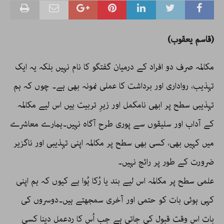
(قاسم یعقوب)
مکالمہ صرف دو افراد کے درمیان گفتگو کا نام نہیں بلکہ یہ ایک
تہذیب، رواداری اور برداشت کا عملی نمونہ بھی ہے۔ چوں کہ ہم
تہذیبی سطح پر ابھی نامکمل اور زیرِ تربیت ہیں اس لیے مکالمہ
کے آداب اور سلیقوں سے پوری طرح آگاہ نہیں۔ہمارے معاشرے
میں کہیں بھی، کسی بھی سطح پر مکالمہ اپنی تہذیبی اور ناگزیر
ضرورت کے طور پر رائج نہیں۔
علمی سطح پر مکالمہ اس لیے بند یا رُکا ہُوا ہے کیوں کہ ہم اپنی
کہی ہوئی بات کو حتمی اور آخری سمجھتے ہیں۔دوسروں کی
بات اس وقت قبول کی جاتی ہے جب اُس کا ردعمل دینا کسی