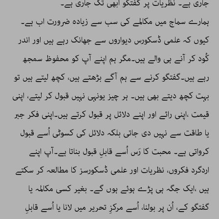
جاری ہے۔ نظریات پر گفتگو ابھی تک جاری ہے۔
ہمارے سماج میں مکالمے کی سب سے زیادہ ضرورت اب ہے۔
کیوں کہ علمی ڈسکورس دیواروں سے جھانک رہے ہیں اور اندر
کُود کر آنے ہی والے ہیں۔مگر ہم اپنے آپ کو محفوظ سمجھ
رہے ہیں۔گفتگو کرنے سے ہم آگے بڑھتے ہیں، کچھ لیتے ہیں تو
بہت کچھ دیتے بھی ہیں۔ ہر چیز یونہی نہیں قبول کر لیتے، اپنی
قیمت ،اپنی رائے اور اپنے دلائل پر قبول کرتے ہیں۔اپنی فکر جبر
یا طاقت سے نہیں دی جاتی بلکہ دلائل کی کسوٹی اُسے قبول
کرواتی ہے۔ محبت کا رَس اُسے قابلِ قبول بناتا ہے۔آپ اپنے
اردگرد فکروں، نظریات اور علمی ڈسکورسز کا مطالعہ کر سکتے
ہیں ،ایک جگہ ہی پڑے ہوئے ہوں گے۔ بغیر کسی مکالمہ یا
گفتگو کے، اُن پر بولنا، اُسے مرکزِ تحریر میں لانا یا اُسے قابلِ