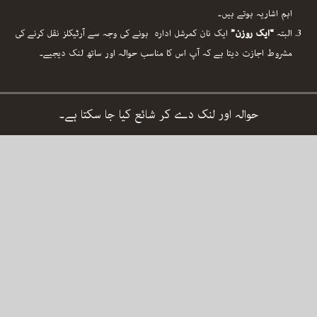
اہم اشاریہ ہوتے ہیں۔
البتہ
“ایک روزن”
ایک نان کمرشل ادارہ ہونے کی وجہ سے آرٹیکلز نقل کرنے کی
مشروط اجازت دیتا ہے کہ آپ اس کا مناسب حوالہ اور ساتھ لنک دیجیے۔
حوالہ اور لنک دے کر شائع کیا جا سکتا ہے۔