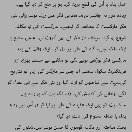
عمل بنانا یا اُس کی قطع برید کرنا ہم پر منع کر دیا گیا ہے۔
زیادہ دور نہ جائیے صرف مغربی فکر میں رونما ہونے والی نئی
فکر مارکسیت کا مطالعہ کر لیجیے۔ مارکسیت آئی تو مکالمہ
شروع ہو گیا۔ سرمایہ دار فکر نے بھی کروٹ لی۔ علمی سطح پر
ایک ملک تجربہ گاہ کے طور پر مل گیا۔ ایک وقت کے بعد
مارکسی فکر بوڑھی ہونے لگی تو مکالمے نے جست بھری اور
فرینکفرٹ سکول سامنے آیا جس نے مارکس کی ازسرِ نَو تشریح
کی۔بہت سے قباحتوں کو ازالہ کیا اور نئی فکر سے اس بحث کو
آگے بڑھانے کی کوشش کی۔ (یہ الگ بات کہ ہمارے ہاں
مارکسیت کو بھی ایک عقیدہ کے طور پر لیا گیااور اُس میں رد و
بدل یا اضافہ ممنوع قرار دے دیا گیا)
بحث مباحثہ اور مکالمہ قوموں کا حسن ہوتے ہیں۔ذہنوں کی