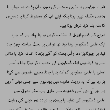
غیرت اورقومی یا مذہبی مسئلے کی صورت آن پڑے۔یہ جواب یا
ردعمل مکالمہ نہیں ہوتا بلکہ اپنے آپ کو محفوظ کرنا یا دوسروں
کا منہ بند کرنا غرض ہوتا ہے۔
تاریخ کے قدیم اوراق کا مطالعہ کریں تو پتا چلتا ہے کہ جب
ایک علمی ڈسکورس پیدا ہوتا تھا تو اس پر بحث مباحثہ چھڑ جاتا
تھا، ہر چھوٹا،بڑا دماغ اُس بحث کو آگے بڑھاتا، اضافہ کرتا یا دلائل
سے رد کرتا۔یوں ایک ڈسکورس کی حتمیت کو توڑا جاتا یا اُسے
عملی یا علمی سطح پر کارآمد بنایا جاتا۔مجھے افسوس سے کہنا
پڑ رہا ہے کہ یہ روایت مغرب میں یونانیوں سے چلتی ہوئی آ رہی
ہے اور آج بھی اُسی شدومد سے جاری ہے۔ مگر مشرق میں
علمی ڈسکورس کی تقلید یا پیروی پر زیادہ زور دینے کی روایت
زمانۂ قدیم سے تاحال ایک ہی نہج پر قائم ہے۔مشرقی آداب میں