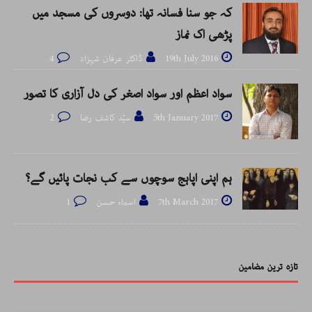
کہ جو سنا فسانہ تھا: دوسروں کی مسجد میں
پڑھی اک نماز
19th July 2016
ڈاکٹر عرفان شہزاد
4
سواد اعظم اور سواد اصغر کی دل آزاری کا تصور
5th January 2017
سیّد کاشف رضا
2
ہم اپنی اپاہج سوچوں سے کب نجات پائیں گے؟
7th March 2017
اسماء حسن
1
تازہ ترین مضامین