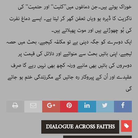
خوراک ہوتے ہیں۔جن دماغوں میں’’کلیت‘‘ اور حتمیت‘‘ کی
ناگزیت کا ڈیرہ ہو وہاں تعفن گھر کر لیتا ہے۔ ایسے دماغ نفرت
کی بُو چھوڑتے ہیں اور موت پھیلاتے ہیں۔
ایک دوسرے کو جگہ دینی ہے تو مکالمہ کیجیے، بحث میں حصہ
لیجیے، اپنی باتیں بحث سے منوائیے اور دلائل کی قیمت پر
دوسروں کی باتیں بھی مانیے ورنہ کچھ بھی نہیں رہے گا صرف
عقیدے اور اُن کے پیروکار رہ جائیں گے مگرزندگی ختم ہو جائے
گی
DIALOGUE ACROSS FAITHS