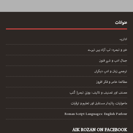
عنوانات
اداریہ
خبر و تبصرہ: لب آزاد ہیں تیرے
جمالِ ادب و شہرِ فنون
ترجمے زبان و ادبِ دیگراں
مطالعۂ خاص و فکر افروز
مصنف اور تصنیف و تالیف: روزنِ تبصرۂِ کُتب
ماحولیات، پائیدار مستقبل اور تعلیم و ترقیات
Roman Script Languages: English Parlour
AIK ROZAN ON FACEBOOK