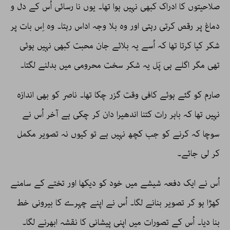
صلاحیتوں کا ادراک کبھی نہیں ہوا تھا۔ یوں نا رسائی اُس کے دل و
دماغ پر رقص کرتی رہتی اور وہ بلا وجہ اداس رہتا۔ وہ اِس بات پر
شکر کیا کرتا تھا کہ اُسے یہ بلائے جان محبت کبھی نہیں ہوئی
تھی مگر اگلے ہی پَل یہ شکر سخت محرومی میں بدلنے لگتا۔
صارم کو گئے ہوئے کافی وقت گزر چکا تھا۔ ناصر کو بھی اندازہ
نہیں تھا کہ باہر رات کتنا اندھیرا دان کر چکی ہے آخر اُس نے
سوچا کہ کرنے کو جب کچھ نہیں ہے تو کیوں نہ تصویر مکمل
کر لی جائے۔
اُس نے ایک دفعہ شیشے میں خود کو دیکھا اور تختے کے سامنے
کھڑا ہو کر تصویر بنانے لگا۔ اُس نے اپنے چہرے کا بیرونی خط
بنا دیا۔ اُس کے تصورات میں اپنی پیشانی کا نقشہ ابھرنے لگا۔