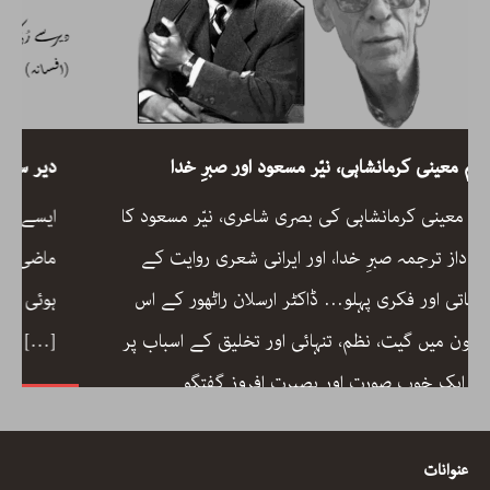
رحیم معینی کرمانشاہی، نیّر مسعود اور صبرِ خدا
رحیم معینی کرمانشاہی کی بصری شاعری، نیّر مسعود کا
دلگ داز ترجمہ صبرِ خدا، اور ایرانی شعری روایت کے
جمالیاتی اور فکری پہلو… ڈاکٹر ارسلان راٹھور کے اس
مضمون میں گیت، نظم، تنہائی اور تخلیق کے اسباب پر
[…]
ایک خوب صورت اور بصیرت افروز گفتگو