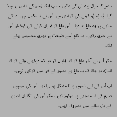
ناصر کا خیال پیشانی کی دائیں جانب ایک زخم کے نشان پر چلا
گیا۔ ہُو بَہ ہُو کرنے کی کوشش میں اُس نے نا مکمل چہرے کے
ماتھے پر وہ داغ بنا دیا۔ اُس داغ کو نمایاں کرنے کی کوشش اُس
نے جاری رکھی۔ یہ کام اُسے طبیعت پر بھاری محسوس ہونے
لگا۔
مگر اُس نے آخر داغ کو اتنا نمایاں کر دیا کہ دیکھنے والے کو اتنا
اندازہ ہو جاتا کہ یہ داغ ہے مصور کے فن میں کوتاہی نہیں۔
اب اُس کے لیے تصویر بنانا مشکل ہو رہا تھا۔ اُس کی سوچیں
صارم کی نا سمجھی پر مرکوز تھیں، مگر اُس کی انگلیاں تصویر
کے بال بنانے میں مصروف تھیں۔