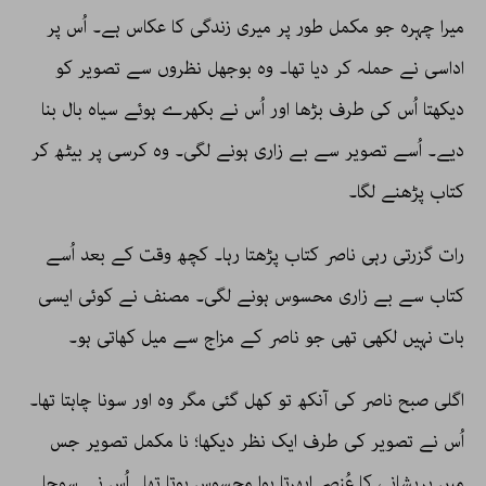
میرا چہرہ جو مکمل طور پر میری زندگی کا عکاس ہے۔ اُس پر
اداسی نے حملہ کر دیا تھا۔ وہ بوجھل نظروں سے تصویر کو
دیکھتا اُس کی طرف بڑھا اور اُس نے بکھرے ہوئے سیاہ بال بنا
دیے۔ اُسے تصویر سے بے زاری ہونے لگی۔ وہ کرسی پر بیٹھ کر
کتاب پڑھنے لگا۔
رات گزرتی رہی ناصر کتاب پڑھتا رہا۔ کچھ وقت کے بعد اُسے
کتاب سے بے زاری محسوس ہونے لگی۔ مصنف نے کوئی ایسی
بات نہیں لکھی تھی جو ناصر کے مزاج سے میل کھاتی ہو۔
اگلی صبح ناصر کی آنکھ تو کھل گئی مگر وہ اور سونا چاہتا تھا۔
اُس نے تصویر کی طرف ایک نظر دیکھا؛ نا مکمل تصویر جس
میں پریشانی کا عُنصر ابھرتا ہوا محسوس ہوتا تھا۔ اُس نے سوچا