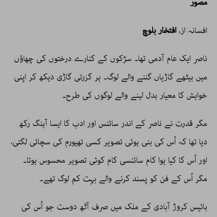
مصور
افسانہ از،
افتخار بلوچ
ناصر ایک عام آدمی تھا۔ سڑکوں کے کنارے درختوں کی چھاؤں
میں بیٹھے گاڑیاں گننے والے لوگ۔ ہر گزرتی گاڑی دیکھ کر اپنی
خواہش کا معیار بدل لینے والے لوگوں کی طرح۔
مگر قدرت نے ناصر کے اندر سائنس اور ادب کا ایسا آہنگ رکھ
دیا تھا کہ اُس کی بنی ہوئی تصویر کسی تھیورم کی سچائی لگتی،
اور اُس کا کیا ہوا کام سائنسی کام کوئی تصویر محسوس ہوتا۔
مگر اُس کے فن کو پسند کرنے والے بہت کم لوگ تھے۔
بائیس کروڑ آبادی کے ملک میں صرف آٹھ دوست جو اُس کی