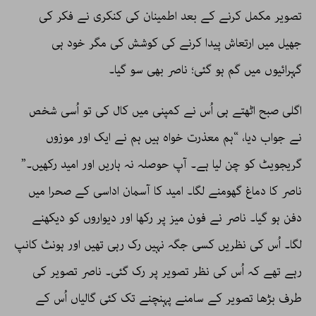
تصویر مکمل کرنے کے بعد اطمینان کی کنکری نے فکر کی
جھیل میں ارتعاش پیدا کرنے کی کوشش کی مگر خود ہی
گہرائیوں میں گم ہو گئی؛ ناصر بھی سو گیا۔
اگلی صبح اٹھتے ہی اُس نے کمپنی میں کال کی تو اُسی شخص
نے جواب دیا، “ہم معذرت خواہ ہیں ہم نے ایک اور موزوں
گریجویٹ کو چن لیا ہے۔ آپ حوصلہ نہ ہاریں اور امید رکھیں۔”
ناصر کا دماغ گھومنے لگا۔ امید کا آسمان اداسی کے صحرا میں
دفن ہو گیا۔ ناصر نے فون میز پر رکھا اور دیواروں کو دیکھنے
لگا۔ اُس کی نظریں کسی جگہ نہیں رک رہی تھیں اور ہونٹ کانپ
رہے تھے کہ اُس کی نظر تصویر پر رک گئی۔ ناصر تصویر کی
طرف بڑھا تصویر کے سامنے پہنچنے تک کئی گالیاں اُس کے