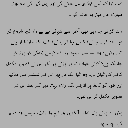
امید تھا کہ اُسے نوکری مل جائے گی اور یوں گھر کی مخدوش
صورتِ حال بہتر ہو جائے گی۔
رات گزرتی جا رہی تھی آخر اُسے تنہائی نے بے زار کرنا شروع کر
دیا۔ وہ کہاں جائے؟ کسے جا کر بتائے؟ کب تک سارا غبار اپنے
اندر رکھے؟ وہ مسلسل سوچتا رہا کہ کیسے زندگی کو بہتر کیا
جاسکتا ہے؟ کوئی جواب نہ بن پڑنے پر آخر اس نے تصویر مکمل
کرنے کی ٹھان لی۔ وہ اٹھا ایک بار پھر اس نے شیشے میں دیکھا
اور خود کو کاغذ پر اتارنے لگا۔ رات بہت دیر کے بعد اُس نے
تصویر مکمل کر لی تھی۔
بکھرے ہوئے بال، اداس آنکھیں اور نیم وا ہونٹ، جیسے وہ کچھ
کہنا چاہتا ہو۔