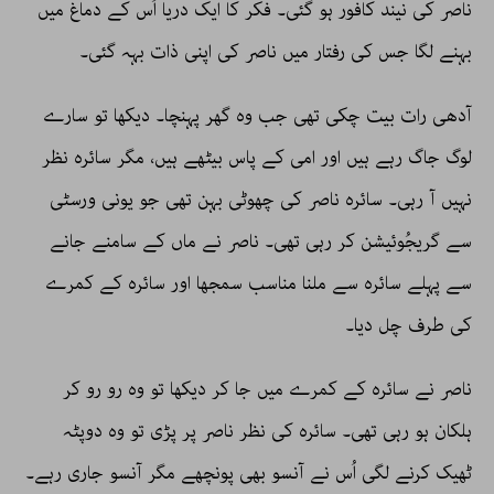
ناصر کی نیند کافور ہو گئی۔ فکر کا ایک دریا اُس کے دماغ میں
بہنے لگا جس کی رفتار میں ناصر کی اپنی ذات بہہ گئی۔
آدھی رات بیت چکی تھی جب وہ گھر پہنچا۔ دیکھا تو سارے
لوگ جاگ رہے ہیں اور امی کے پاس بیٹھے ہیں، مگر سائرہ نظر
نہیں آ رہی۔ سائرہ ناصر کی چھوٹی بہن تھی جو یونی ورسٹی
سے گریجُوئیشن کر رہی تھی۔ ناصر نے ماں کے سامنے جانے
سے پہلے سائرہ سے ملنا مناسب سمجھا اور سائرہ کے کمرے
کی طرف چل دیا۔
ناصر نے سائرہ کے کمرے میں جا کر دیکھا تو وہ رو رو کر
ہلکان ہو رہی تھی۔ سائرہ کی نظر ناصر پر پڑی تو وہ دوپٹہ
ٹھیک کرنے لگی اُس نے آنسو بھی پونچھے مگر آنسو جاری رہے۔