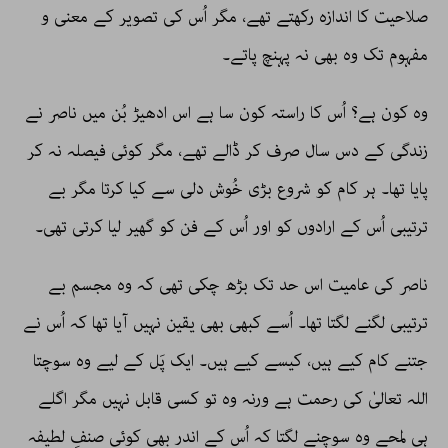
صلاحیت کا اندازہ رکھتے تھے، مگر اُس کی تصویر کے معنی و
مفہوم تک وہ بھی نہ پہنچ پاتے۔
وہ کون ہے؟ اُس کا راستہ کون سا ہے اس ادھیڑ بُن میں ناصر نے
زندگی کے دس سال صرف کر ڈالے تھے، مگر کوئی فیصلہ نہ کر
پایا تھا۔ ہر کام کو شروع بڑی خُوش دلی سے کیا کرتا مگر بے
ترتیبی اُس کے ارادوں کو اور اُس کے فن کو گھیر لیا کرتی تھی۔
ناصر کی عامیت اس حد تک بڑھ چکی تھی کہ وہ مجسم بے
ترتیبی لگنے لگتا تھا۔ اُسے کبھی بھی یقین نہیں آیا تھا کہ اُس نے
جتنے کام کیے ہیں، کیسے کیے ہیں۔ ایک پَل کے لیے وہ سوچتا
اللہ تعالیٰ کی رحمت ہے ورنہ وہ تو کسی قابل نہیں مگر اگلے
ہی لمحے وہ سوچنے لگتا کہ اُس کے اندر بھی کوئی صنفِ لطیفہ