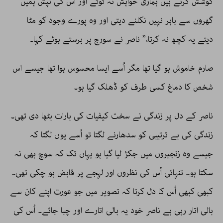
کوشش کرتے ہیں ہماری خواہش نہ ٹوٹے اور اس کی تپش ہمیں
گھروں سے باہر نہیں نکلنے دیتی اور وہ پورے وجود کو مٹا
دیتے یہ کچھ نہ کرتا،” ناصر نے سورج پر برستے ہوئے کہا۔
صارم خاموش ہو گیا تھا مگر اُسے ایسا محسوس ہوا تھا جیسے اس
شخص کا دماغ کسی طرف کو ڈھلک گیا ہو۔
ناصر کے دل پر زندگی نے سخت کیفیات کی بارات بٹھا دی تھی۔
زندگی کی بے ترتیبی کو سدھارنے لگتا تو اُسے یوں لگتا کہ
جیسے وہ زنجیروں میں جکڑ لیا گیا ہو یہاں تک کہ سوچ بھی نہ
سکتا ہو۔ تنہائی اُس کی نظروں اور لہجے پر قابض ہو چکی تھی۔
کبھی کبھی اُس کا دل کرتا کہ تصویر میں جو عورت اپنے کان سے
بالی اتار رہی ہے ناصر خود یہ بالی اتارے اور چبا جائے۔ اُس کی