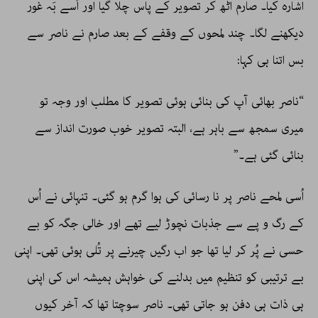
اشارہ کیا۔ صارم اٹھ کر تصویر کے پاس چلا گیا اور اُسے بَہ غور
دیکھنے لگا۔ چند لمحوں کے وقفے کے بعد صارم نے ناصر سے
بس اتنا ہی کہا:
“ناصر بھائی آپ کی بنائی ہوئی تصویر کا مطلب اور وجہ تو
میری سمجھ سے باہر ہے، البتہ تصویر خوب صورت انداز سے
بنائی گئی ہے۔”
اُسی لمحے ناصر پر نا رسائی کی ہوا گرم ہو گئی۔ تنہائی نے اُس
کے رگ و پے سے جذبات نچوڑ لیے تھے اور خالی جگہ کو بے
حسی نے پُر کر لیا تھا جو اب رگیں چیرنے پر تُلی ہوئی تھی۔ اپنی
بے ترتیبی کو تنظیم میں بدلنے کی خواہش ہمیشہ اس کی اپنی
ہی ذات ہی دفن ہو جاتی تھی۔ ناصر سوچتا تھا کہ آخر کیوں