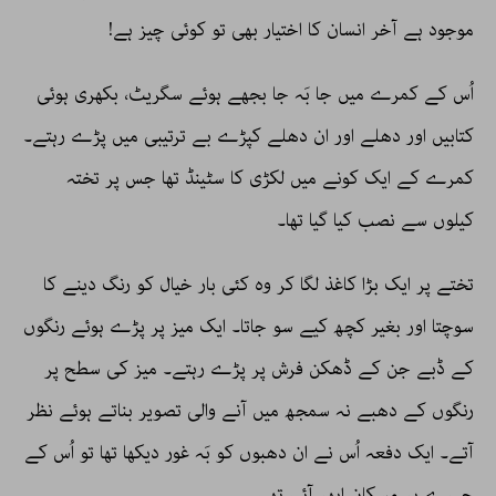
موجود ہے آخر انسان کا اختیار بھی تو کوئی چیز ہے!
اُس کے کمرے میں جا بَہ جا بجھے ہوئے سگریٹ، بکھری ہوئی
کتابیں اور دھلے اور ان دھلے کپڑے بے ترتیبی میں پڑے رہتے۔
کمرے کے ایک کونے میں لکڑی کا سٹینڈ تھا جس پر تختہ
کیلوں سے نصب کیا گیا تھا۔
تختے پر ایک بڑا کاغذ لگا کر وہ کئی بار خیال کو رنگ دینے کا
سوچتا اور بغیر کچھ کیے سو جاتا۔ ایک میز پر پڑے ہوئے رنگوں
کے ڈبے جن کے ڈھکن فرش پر پڑے رہتے۔ میز کی سطح پر
رنگوں کے دھبے نہ سمجھ میں آنے والی تصویر بناتے ہوئے نظر
آتے۔ ایک دفعہ اُس نے ان دھبوں کو بَہ غور دیکھا تھا تو اُس کے
چہرے پر مسکان ابھر آئی تھی۔