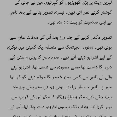
لہریں ریت پر پڑی کھوپڑیوں کو گہرائیوں میں لے جانی کی
کوشش کرتے نظر آتی تھیں۔ تیسری تصویر بنانے کے بعد ناصر
نے اپنی صلاحیت کو بہت داد دی تھی۔
تصویر مکمل کرنے کے چند روز بعد اُس کی ملاقات صارم سے
ہوئی تھی۔ دونوں انجینئرنگ سے متعلقہ ایک کمپنی میں نوکری
کے لیے انٹرویو دینے آئے تھے۔ صارم ناصر کا یونی ورسٹی کے
دنوں کا دوست تھا جسے مصوری سے شغف تھا۔ انٹرویو لینے
والے نے ناصر سے کسی معزز شخص کا حوالہ دینے کو کہا تھا
جس پر ناصر خاموش رہا تھا۔ یونی ورسٹی ختم ہوئے چھ ماہ
بیت چکے تھے، مگر وسیلۂِ روزگار کا سکھ اس کے قریب سے
نہیں گزرا تھا۔ وہ اب تک بیسیوں انٹرویو دے چکا تھا۔ اُس نے
صارم کو جب تصویر کے متعلق بتایا تو صارم نے تصویر دیکھنے