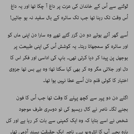
ٹوٹنے سے اُس کے خاندان کی عزت پر داغ آ چکا تھا اور یہ داغ
اُس وقت تک رہنا تھا جب تک سائرہ کے بال سفید نہ ہو جائیں!
اُسے گھر آئے ہوئے دو دن گزر گئے تھے وہ سارا دن اپنی ماں کو
اور سائرہ کو سمجھاتا رہتا۔ یہ کوشش اُس کی اپنی طبیعت پر
بوجھل پن پیدا کر دیا کرتی تھی۔ باپ کی اداسی اور فکر اس کا
دل اور جلاتی مگر وہ کر بھی کیا سکتا تھا؛ وہ بے بس تھا جزوی
اختیار کا کوئی قلم دان اُسے عطا نہیں ہوا تھا۔
اگلے دن دو پہر سے کچھ پہلے کا وقت تھا جب اُس کا فون
بجنے لگا۔ ناصر نے کال ریسیو کی تو دوسری طرف موجود
شخص نے اسے بتایا کہ وہ ایک کمپنی سے بات کر رہا ہے اور کل
بارہ بجے آپ کا انٹرویو ہے۔ ناصر ایک حقیقت پسند آدمی تھا۔