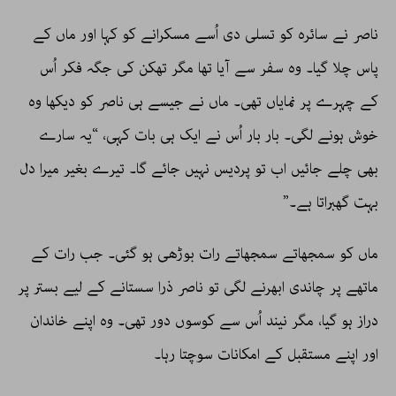
ناصر نے سائرہ کو تسلی دی اُسے مسکرانے کو کہا اور ماں کے
پاس چلا گیا۔ وہ سفر سے آیا تھا مگر تھکن کی جگہ فکر اُس
کے چہرے پر نمایاں تھی۔ ماں نے جیسے ہی ناصر کو دیکھا وہ
خوش ہونے لگی۔ بار بار اُس نے ایک ہی بات کہی، “یہ سارے
بھی چلے جائیں اب تو پردیس نہیں جائے گا۔ تیرے بغیر میرا دل
بہت گھبراتا ہے۔”
ماں کو سمجھاتے سمجھاتے رات بوڑھی ہو گئی۔ جب رات کے
ماتھے پر چاندی ابھرنے لگی تو ناصر ذرا سستانے کے لیے بستر پر
دراز ہو گیا، مگر نیند اُس سے کوسوں دور تھی۔ وہ اپنے خاندان
اور اپنے مستقبل کے امکانات سوچتا رہا۔