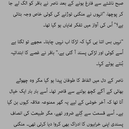
صبح ناشتے سے فارغ ہونے کے بعد ناصر نے باقر کو الگ لے جا
کر پوچھا، “انہوں نے منگنی توڑنے کی کوئی خاص وجہ بتائی
ہے؟” اُس کی آواز میں تفکر نمایاں ہو گیا تھا۔
“نہیں بس اتنا ہی کہا کہ لڑکا اب نہیں چاہتا۔ مجھے تو لگتا ہے
اُسے کوئی اور لڑکی پسند آ گئی ہے،” باقر نے غصے کا ابتدائیہ
بُنتے ہوئے کہا۔
ناصر کے دل میں الفاظ کا طوفان پیدا ہو گیا مگر وہ چھوٹے
بھائی کے آگے کچھ بولنے سے قاصر تھا۔ اُسے بار بار ایک خیال
آتا تھا کہ آخر خوشی کے لیے یہ گھر ممنوعہ علاقہ کیوں بن گیا
ہے۔ اُسے قسمت سے گِلے ضرور تھے، مگر طبیعت کی انصاف
پسندی اپنی خرابیوں کا ادراک بھی کروا دیا کرتی تھی۔ منگنی