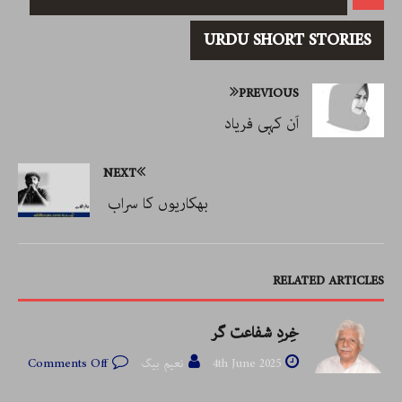
URDU SHORT STORIES
PREVIOUS
اَن کہی فریاد
NEXT
بھکاریوں کا سراب
RELATED ARTICLES
خِردِ شفاعت گر
4th June 2025
نعیم بیگ
Comments Off