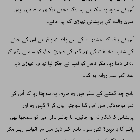
اُس نے سوچا ہو سکتا ہے یہ لوگ مجھے نوکری دے دیں، یوں
میری والدہ کی پریشانی تھوڑی کم ہو جائے۔
اُس نے باقر کو مشورے کے لیے بلایا تو باقر نے اس کے جانے
کی شدید مخالفت کی اور گھر کی صورتِ حال کو سامنے رکھ کر
دلائل دیتا رہا، مگر ناصر کو امید نے جکڑ لیا تھا وہ تھوڑی دیر
بعد گھر سے روانہ ہو گیا۔
پانچ چھ گھنٹے کے سفر میں وہ صرف یہ سوچتا رہا کہ اُس کی
غیر موجودگی میں امی کیا سوچتی ہوں گی؟ کہیں وہ اور
پریشانی کا شکار نہ ہو جائیں۔ نا جانے باقر امی کو سمجھا بھی
پائے گا یا نہیں؟ کئی سوال ناصر کے ذہن میں سر اٹھاتے رہے مگر