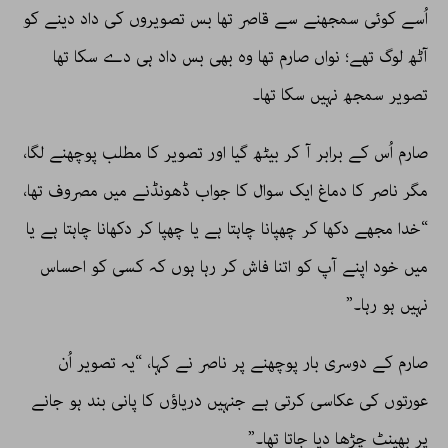
اُسے کوئی سمجھنے سے قاصر تھا بس تصویروں کی داد دینے کو
آٹھ لوگ تھے؛ نواں صارم تھا وہ بھی بس داد ہی دے سکا تھا
تصویر سمجھ نہیں سکا تھا۔
صارم اُس کے برابر آ کر بیٹھ گیا اور تصویر کا مطلب پوچھنے لگا،
مگر ناصر کا دماغ ایک سوال کا جواب ڈھونڈنے میں مصروف تھا،
“خدا مجھے دکھا کر چھپانا چاہتا ہے یا چھپا کر دکھانا چاہتا ہے یا
میں خود اپنے آپ کو اتنا فاش کر رہا ہوں کہ کسی کو احساس
نہیں ہو رہا۔”
صارم کے دوسری بار پوچھنے پر ناصر نے کہا، “یہ تصویر اُن
عورتوں کی عکاسی کرتی ہے جنہیں دریاؤں کا پانی بند ہو جانے
پر بھینٹ چڑھا دیا جاتا تھا۔”