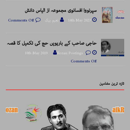
سپرنووا افسانوی مجموعہ از الیاس دانش
14th May 2023
نعیم بیگ
Comments Off
حاجی صاحب کے بارہویں حج کی تکمیل کا قصہ
10th May 2019
Rozan Postings
Comments Off
تازہ ترین مضامین