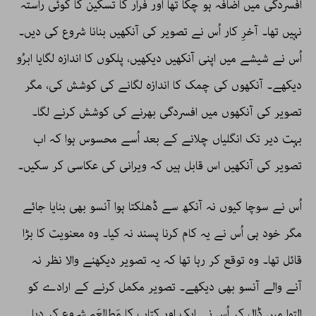
افسردگی میں اضافہ ہو چکا تھا اور فرار کا تسکین کا کوئی راستہ
نہیں تھا۔ آخرِ کار اُس نے تصویر کی آنکھیں بنانا شروع کی دیں۔
اُس نے شیشے میں اپنی آنکھیں دیکھیں، پلکوں کا اندازہ لگایا ابرُو
دیکھے۔ آنکھوں کی چمک کا اندازہ لگانے کی کوشش کی، مگر
تصویر کی آنکھوں میں افسردگی بھرنے کی کوشش کرنے لگا۔
بہت دیر تک انگلیاں چلانے کے بعد اُسے محسوس ہوا کہ اب
تصویر کی آنکھیں اس قابل ہیں کہ ویرانی کی عکاسی کر سکیں۔
اُس نے سوچا کیوں نہ آنکھ سے ڈھلکتا ہوا آنسو بھی بنایا جائے
مگر خود ہی اُس نے یہ کام کرنا پسند نہ کیا۔ وہ معنویت کا بڑا
قائل تھا۔ وہ توقع کر رہا تھا کہ یہ تصویر دیکھنے والا نظر نہ
آنے والے آنسو بھی دیکھے۔ تصویر مکمل کرنے کے ارادے کو
التوا میں ڈال کر اُس نے ایک اور کتاب کا مَطالعَہ شروع کر دیا۔