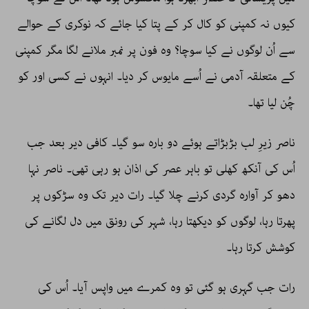
کیوں نہ کمپنی کو کال کر کے پتا کیا جائے کہ نوکری کے حوالے
سے اُن لوگوں نے کیا سوچا؟ وہ فون پر نمبر ملانے لگا مگر کمپنی
کے متعلقہ آدمی نے اُسے مایوس کر دیا۔ انہوں نے کسی اور کو
چُن لیا تھا۔
ناصر زیرِ لب بڑبڑاتے ہوئے دو بارہ سو گیا۔ کافی دیر بعد جب
اُس کی آنکھ کھلی تو باہر عصر کی اذان ہو رہی تھی۔ ناصر نہا
دھو کر آوارہ گردی کرنے چلا گیا۔ رات دیر تک وہ سڑکوں پر
پھرتا رہا، لوگوں کو دیکھتا رہا، شہر کی رونق میں دل لگانے کی
کوشش کرتا رہا۔
رات جب گہری ہو گئی تو وہ کمرے میں واپس آیا۔ اُس کی