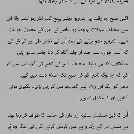
وسیلۂِ روزگار کی امید نے اس کا سفر جاری رکھا۔
اگلی صبح وہ وقت پر انٹرویو دینے پہنچ گیا۔ انٹرویو لینے والا اس
سے مختلف سوالات پوچھتا رہا، ناصر نے جن کے معقول جوابات
دیے۔ انٹرویو ختم ہونے کے بعد اُس نے خاص طور پر گزارش کی
کہ اُسے جواب سے جلد از جلد آگاہ کر دیا جائے ساتھ اپنی
مشکالات کا بھی بتایا۔ متعلقہ افسر نے ناصر کی گزارشات سن کر
کہا کہ وہ لوگ ناصر کو کل صبح تک اطلاع دے دیں گے۔
ناصر کو ایک اور رات اپنے کمرے میں گزارنی پڑی۔ بکھری ہوئی
کتابیں اور نا مکمل تصویر۔
اُس کا ذہن مسلسل سائرہ اور ماں کی حالت کا طواف کر رہا تھا۔
بے یقینی اس کے رگ و پے میں گردش کرنے لگی تھی مگر وہ پُر