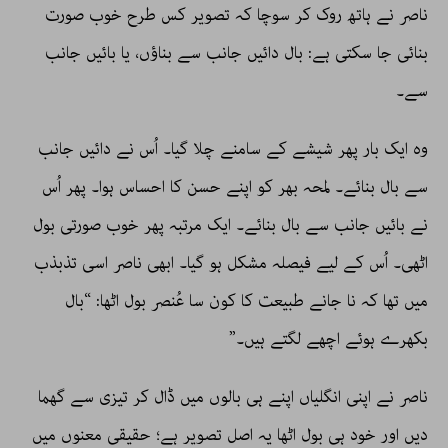
ناصر نے ہاتھ روک کر سوچا کہ تصویر کس طرح خوب صورت
بنائی جا سکتی ہے: بال دائیں جانب سے بناؤں، یا بائیں جانب
سے۔
وہ ایک بار پھر شیشے کے سامنے چلا گیا۔ اُس نے دائیں جانب
سے بال بنائے۔ لمحہ بھر کو اپنے حسن کا احساس ہوا۔ پھر اُس
نے بائیں جانب سے بال بنائے۔ ایک مرتبہ پھر خوب صورتی بول
اٹھی۔ اُس کے لیے فیصلہ مشکل ہو گیا۔ ابھی ناصر اسی تذبذب
میں تھا کہ نا جانے طبیعت کا کون سا عُنصر بول اٹھا: “بال
بکھرے ہوئے اچھے لگتے ہیں۔”
ناصر نے اپنی انگلیاں اپنے ہی بالوں میں ڈال کر تیزی سے گھما
دیں اور خود ہی بول اٹھا یہ اصل تصویر ہے؛ حقیقی معنوں میں