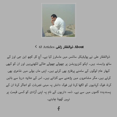
About ذوالفقار زلفی
63 Articles
ذوالفقار علی نے پولیٹیکل سائنس میں ماسٹرز کیا ہے۔ آج کل کچھ این جی اوز کے
ساتھ وابستہ ہیں۔ ایکو کنزرویشن پر چھوٹے چھوٹے خاکے لکھتےہیں اور ان کو کبھی
کبھار عام لوگوں کے سامنے پرفارم بھی کرتے ہیں۔ اپنی ماں بولی میں شاعری بھی
کرتے ہیں، مگر مشاعروں میں پڑھنے سے کتراتے ہیں۔ اس کے علاوہ دریا سے باتیں
کرنا، فوک کہانیوں کو اکٹھا کرنا اور فوک دانش پہ مبنی تجربات کو اجاگر کرنا ان کے
پسندیدہ کاموں میں سے ہے۔ ذمہ داریوں کے نام پہ اپنی آزادی کو کسی قیمت پر
نہیں کھونا چاہتے۔