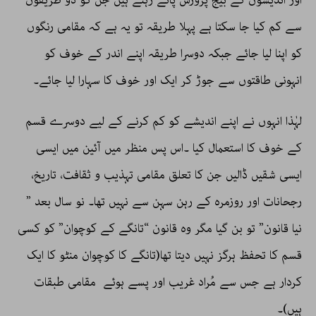
اور اندیشوں کے بیج پرورش پاتے رہتے ہیں جن کو دو طریقوں
سے کم کیا جا سکتا ہے پہلا طریقہ تو یہ ہے کہ مقامی رنگوں
کو اپنا لیا جائے جبکہ دوسرا طریقہ اپنے اندر کے خوف کو
انہونی طاقتوں سے جوڑ کر ایک اور خوف کا سہارا لیا جائے۔
لہٰذا انہوں نے اپنے اندیشے کو کم کرنے کے لیے دوسرے قسم
کے خوف کا استعمال کیا ۔اس پس منظر میں آئین میں ایسی
ایسی شقیں ڈالیں جن کا تعلق مقامی تہذیب و ثقافت، تاریخ،
رجحانات اور روزمرہ کے رہن سہن سے نہیں تھا۔ نو سال بعد ”
نیا قانون” تو بن گیا مگر وہ قانون “تانگے کے کوچوان” کو کسی
قسم کا تحفظ ہرگز نہیں دیتا تھا(تانگے کا کوچوان منٹو کا ایک
کردار ہے جس سے مُراد غریب اور پسے ہوئے مقامی طبقات
ہیں)۔