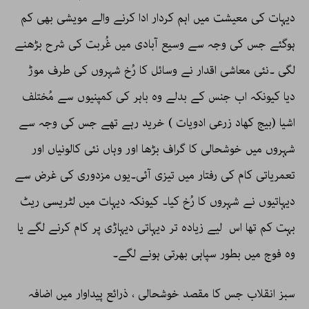
دیہات کی معیشت میں اہم کردار ادا کرنے والے مویشی بھی کم
ہوگئے جس کی وجہ سے وسیع آبادی میں غُربت کی شرح بڑھنے
لگی ۔نئی معاشی اقدار نے وسائل کا رُخ شہروں کی طرف موڑ
دیا کیونکہ اب جنس کے بدلے وہ باہر کی کمپنیوں سے مُختلف
اشیا (بیج کھاد زرعی ادویات ) خرید رہے تھے جس کی وجہ سے
شہروں میں خوشحالی کا گراف بڑھا اور وہاں نئی کالونیاں اور
تعمریاتی کام کی رفتار میں تیزی آئی۔یوں مزدوری کی غرض سے
دیہاتیوں نے شہروں کا رُخ کیا۔ کیونکہ دیہات میں لٹریسی ریٹ
بہت کم تھا اس لیے زیادہ تر دیہاتی دیہاڑی پر کام کرنے لگے یا
وہ فوج میں بطور سپاہی بھرتی ہونے لگے۔
سبز انقلاب جس کا مقصد خوشحالی ، ذرائع پیداوار میں اضافہ