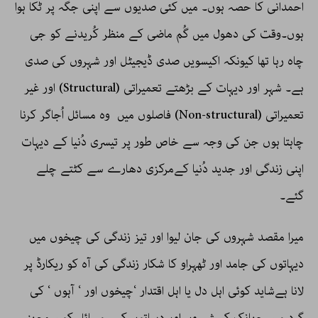
احمدانی کا حصہ ہوں۔ میں کئی صدیوں سے اپنی جگہ پر ٹکا ہوا
ہوں۔وقت کی دھول میں گُم ماضی کے منظر کُریدنے کو جی
چاہ رہا تھا کیونکہ اکیسویں صدی ڈیجیٹل اور شہروں کی صدی
ہے۔ شہر اور دیہات کے بڑھتے تعمیراتی (Structural) اور غیر
تعمیراتی (Non-structural) فاصلوں میں وہ مسائل اُجاگر کرنا
چاہتا ہوں جن کی وجہ سے خاص طور پر تیسری دُنیا کے دیہات
اپنی زندگی اور جدید دُنیا کےمرکزی دھارے سے کٹتے چلے
گئے۔
میرا مقصد شہروں کی جان لیوا اور تیز زندگی کی چیخوں میں
دیہاتوں کی جامد اور ٹھہراو کا شکار زندگی کی آہ کو ریکارڈ پر
لانا ہےشاید کوئی اہل دل یا اہل اقتدار ‘چیخوں اور ‘ آہوں ‘ کی