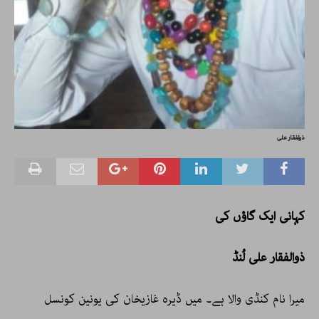
ذولفقار علی
کہانی ایک گاؤں کی
ذوالفقار علی لُنڈ
میرا نام کنڈی والا ہے۔ میں ڈیرہ غازیخان کی یونین کونسل