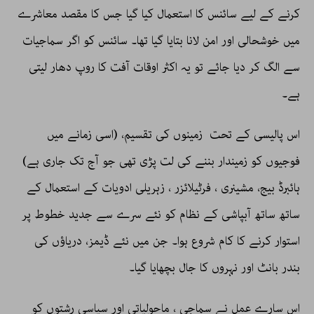
کرنے کے لیے سائنس کا استعمال کیا گیا جس کا مقصد معاشرے
میں خوشحالی اور امن لانا بتایا گیا تھا۔ سائنس کو اگر سماجیات
سے الگ کر دیا جائے تو یہ اکثر اوقات آفت کا روپ دھار لیتی
ہے۔
اس پالیسی کے تحت زمینوں کی تقسیم، (اسی زمانے میں
فوجیوں کو زمیندار بننے کی لت پڑی تھی جو آج تک جاری ہے)
ہائبرڈ بیج، مشینری ، فرٹیلائزر ، زہریلی ادویات کے استعمال کے
ساتھ ساتھ آبپاشی کے نظام کو نئے سرے سے جدید خطوط پر
استوار کرنے کا کام شروع ہوا۔ جن میں نئے ڈیمز، دریاؤں کی
بندر بانٹ اور نہروں کا جال بچھایا گیا۔
اس سارے عمل نے سماجی ، ماحولیاتی اور سیاسی رشتوں کو