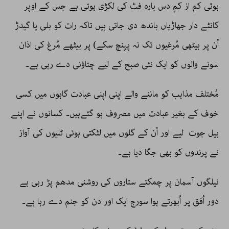
ہوئی کم از کم دس بارہ فٹ کی لکڑی ہوتی ہے جس کے اوپر
کانٹے دار جھاڑیاں باندھ دی جاتی ہیں تاکہ رات کو بلی یا گیدڑ
اُن پر بیٹھی مُرغیوں تک نہ پہنچ سکے) پر بیٹھے مُرغ کی اذان
سونے والوں کو ایک نئی صبح کے لیے چتاؤنی دے رہی ہے۔
مُختلف مذاہب کو ماننے والے اپنی اپنی عبادت گاہوں میں کسی
خوف کے بغیر عبادت میں مصروف ہو گئےہیں۔ کسانوں نے اپنے
بیل جوت لیے اور اُن کے گلوں میں لٹکتی ہوئی ٹلیوں کی آواز
نے پرندوں کو بھی جگا دیا ہے۔
نیلگوں آسمان پر چمکتے ستاروں کی روشنی مدھم پڑ رہی ہے
دور اُفق پر اُبھرتے ہوا سورج ایک اور دن کو جنم دے رہا ہے۔