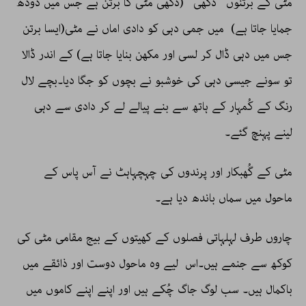
مٹی کے برتنوں ‘ دکھی ‘ (دکھی مٹی کا برتن ہے جس میں دودھ
جمایا جاتا ہے) میں جمی دہی کو دادی اماں نے مٹی(ایسا برتن
جس میں دہی ڈال کر لسی اور مکھن بنایا جاتا ہے) کے اندر ڈالا
تو سونے جیسی دہی کی خوشبو نے بچوں کو جگا دیا۔بچے لال
رنگ کے کُمہار کے ہاتھ سے بنے پیالے لے کر دادی سے دہی
لینے پہنچ گئے۔
مٹی کے گُھبکار اور پرندوں کی چہچہاہٹ نے آس پاس کے
ماحول میں سماں باندھ دیا ہے۔
چاروں طرف لہلہاتی فصلوں کے کھیتوں کے بیج مقامی مٹی کی
کوکھ سے جنمے ہیں۔اس لیے وہ ماحول دوست اور ذائقے میں
باکمال ہیں۔ سب لوگ جاگ چُکے ہیں اور اپنے اپنے کاموں میں