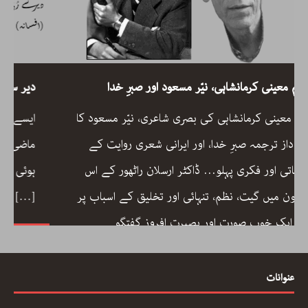
رحیم معینی کرمانشاہی، نیّر مسعود اور صبرِ خدا
رحیم معینی کرمانشاہی کی بصری شاعری، نیّر مسعود کا
دلگ داز ترجمہ صبرِ خدا، اور ایرانی شعری روایت کے
جمالیاتی اور فکری پہلو… ڈاکٹر ارسلان راٹھور کے اس
مضمون میں گیت، نظم، تنہائی اور تخلیق کے اسباب پر
[…]
ایک خوب صورت اور بصیرت افروز گفتگو
عنوانات