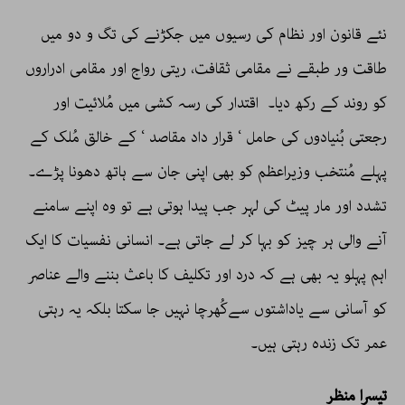
نئے قانون اور نظام کی رسیوں میں جکڑنے کی تگ و دو میں
طاقت ور طبقے نے مقامی ثقافت، ریتی رواج اور مقامی ادراروں
کو روند کے رکھ دیا۔ اقتدار کی رسہ کشی میں مُلائیت اور
رجعتی بُنیادوں کی حامل ‘ قرار داد مقاصد ‘ کے خالق مُلک کے
پہلے مُنتخب وزیراعظم کو بھی اپنی جان سے ہاتھ دھونا پڑے۔
تشدد اور مار پیٹ کی لہر جب پیدا ہوتی ہے تو وہ اپنے سامنے
آنے والی ہر چیز کو بہا کر لے جاتی ہے۔ انسانی نفسیات کا ایک
اہم پہلو یہ بھی ہے کہ درد اور تکلیف کا باعث بننے والے عناصر
کو آسانی سے یاداشتوں سےکُھرچا نہیں جا سکتا بلکہ یہ رہتی
عمر تک زندہ رہتی ہیں۔
تیسرا منظر