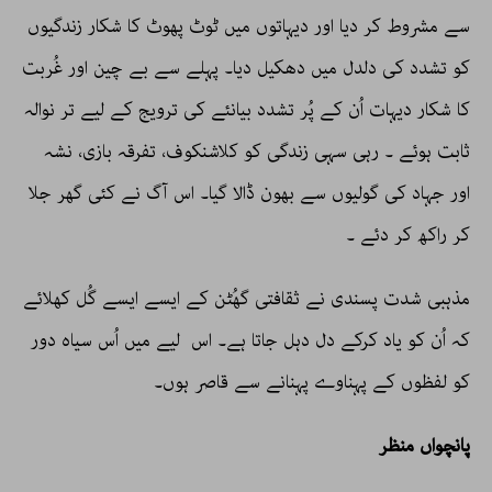
سے مشروط کر دیا اور دیہاتوں میں ٹوٹ پھوٹ کا شکار زندگیوں
کو تشدد کی دلدل میں دھکیل دیا۔ پہلے سے بے چین اور غُربت
کا شکار دیہات اُن کے پُر تشدد بیانئے کی ترویج کے لیے تر نوالہ
ثابت ہوئے ۔ رہی سہی زندگی کو کلاشنکوف، تفرقہ بازی، نشہ
اور جہاد کی گولیوں سے بھون ڈالا گیا۔ اس آگ نے کئی گھر جلا
کر راکھ کر دئے ۔
مذہبی شدت پسندی نے ثقافتی گھُٹن کے ایسے ایسے گُل کھلائے
کہ اُن کو یاد کرکے دل دہل جاتا ہے۔ اس لیے میں اُس سیاہ دور
کو لفظوں کے پہناوے پہنانے سے قاصر ہوں۔
پانچواں منظر