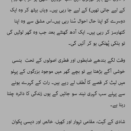
کے لیے جاتی تھیں) کے لیے جا رہی ہیں۔ وہاں بیٹھ کر وہ ایک
دوسرے کو اپنا حال احوال سُنا رہی ہیں۔اس مشق سے وہ اپنا
کتھارسز کر رہی ہیں۔ ایک آدھ گھنٹے بعد جب وہ گھر لوٹیں گی
تو ہلکی پُھلکی ہو کر آئیں گی۔
وقت لگے بندھے ضابطوں اور فطری اصولوں کے تحت ہنسی
خوشی آگے بڑھتا ہے تو بچے گھر میں موجود بزرگوں کے پہلو
میں لیٹ کر قصے کا لُطف لے رہے ہیں۔ رات کے گہرے ہونے
سے پہلے سب گہری نیند سو جائیں گے یوں زندگی کا دائرہ چلتا
رہتا ہے۔
شادی کے گیت، مقامی تہوار اور کھیل، خالص اور دیسی پکوان