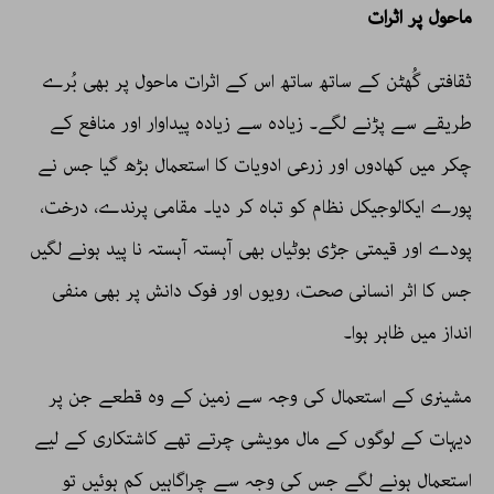
ماحول پر اثرات
ثقافتی گُھٹن کے ساتھ ساتھ اس کے اثرات ماحول پر بھی بُرے
طریقے سے پڑنے لگے۔ زیادہ سے زیادہ پیداوار اور منافع کے
چکر میں کھادوں اور زرعی ادویات کا استعمال بڑھ گیا جس نے
پورے ایکالوجیکل نظام کو تباہ کر دیا۔ مقامی پرندے، درخت،
پودے اور قیمتی جڑی بوٹیاں بھی آہستہ آہستہ نا پید ہونے لگیں
جس کا اثر انسانی صحت، رویوں اور فوک دانش پر بھی منفی
انداز میں ظاہر ہوا۔
مشینری کے استعمال کی وجہ سے زمین کے وہ قطعے جن پر
دیہات کے لوگوں کے مال مویشی چرتے تھے کاشتکاری کے لیے
استعمال ہونے لگے جس کی وجہ سے چراگاہیں کم ہوئیں تو