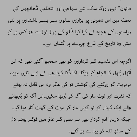
قانون” نہیں روک سکا۔ نئے سماجی اور انتظامی ڈھانچوں کی
بحث میں اس دھرتی پر ہزاروں سالوں سے بسے باشندوں پر نئی
ریاستوں کے وجود نے کیا کیا ظُلم کے پہاڑ توڑے اور کس پر کیا
بیتی وہ تاریخ کے سُرخ چہرے پر کُنداں ہے۔
اگرچہ اس تقسیم کے کرداروں کو بھی سمجھ آگئی تھی کہ اس
اُتھل پُتھل کا انجام کیا ہوگا۔ اکا دُکا کرداروں نے اپنے تئیں مزید
بربریت کو روکنے کی کوشش تو کی مگر وہ اس قابل نہ ہوئے
کہ نفرت اور لوٹ مار کی آگ کو بُجھا سکیں۔اس آگ کو بُجھانے
والے ایک کردار کو تو گولی مار کر موت کے گھاٹ اُتار دیا گیا۔
جبکہ دوسرا اہم کردار بھی بے بسی کے عالم میں ٹوٹے ہوئے دل
کے ساتھ اللہ کو پیارے ہو گئے۔