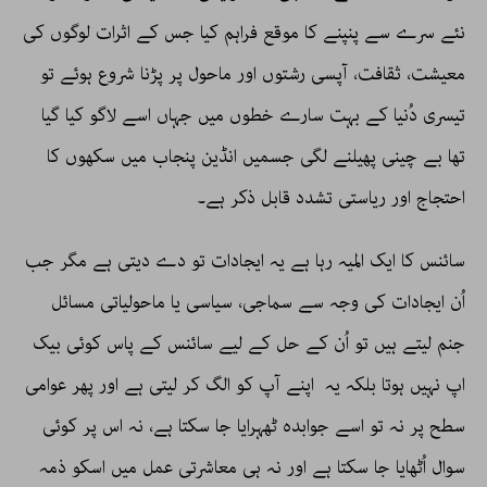
نئے سرے سے پنپنے کا موقع فراہم کیا جس کے اثرات لوگوں کی
معیشت، ثقافت، آپسی رشتوں اور ماحول پر پڑنا شروع ہوئے تو
تیسری دُنیا کے بہت سارے خطوں میں جہاں اسے لاگو کیا گیا
تھا بے چینی پھیلنے لگی جسمیں انڈین پنجاب میں سکھوں کا
احتجاج اور ریاستی تشدد قابل ذکر ہے۔
سائنس کا ایک المیہ رہا ہے یہ ایجادات تو دے دیتی ہے مگر جب
اُن ایجادات کی وجہ سے سماجی، سیاسی یا ماحولیاتی مسائل
جنم لیتے ہیں تو اُن کے حل کے لیے سائنس کے پاس کوئی بیک
اپ نہیں ہوتا بلکہ یہ اپنے آپ کو الگ کر لیتی ہے اور پھر عوامی
سطح پر نہ تو اسے جوابدہ ٹھہرایا جا سکتا ہے، نہ اس پر کوئی
سوال اُٹھایا جا سکتا ہے اور نہ ہی معاشرتی عمل میں اسکو ذمہ