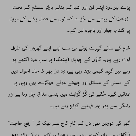
پڑے ہیں۔وہ اپنے فن اور اشیا کے بدلے بارٹر سسٹم کے تحت
زراعت کے پیشے سے جُڑے کسانوں سے فصل پکنے کےسیزن
پر گندم، جوار اور باجرہ لیں گے۔
شام کے سائے گہرے ہوتے ہی سب اپنے اپنے گھروں کی طرف
لوٹ رہے ہیں۔ گاؤں کے چوپال (بیٹھک) پر سب مرد اکٹھے ہو
رہے ہیں گہما گہمی بڑھ رہی ہے، وہ دن بھر کا حال احوال دیں
گے، بستی کے مسائل اور چھوٹے موٹے جھگڑے بھی وہیں پر
نمٹائیں گے۔ حُقے کی گُڑ گُڑاہٹ میں ہنسی مذاق چل رہا ہے اور
زندگی سے بھر پور قہقہے گونج رہے ہیں۔
گھر کی عورتیں بھی دن کے کام کاج سے تھک کر ” رفع حاجت”
( گاؤں سے باہر کھیتوں میں سب عورتیں اکٹھی ہو کر باتھ روم