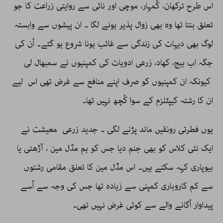
اس طرح ترکھان، کُمہار، موچی اور نائی سے روایتی زراعت کا جو
تعلق بنتا تھا وہ بھی زوال پذیر ہونے لگا ۔ ان پیشوں سے وابستہ
لوگ بھی دیہات کی زندگی سے غائب ہونا شروع ہو گئے۔ اُن کی
جگہ اب بیج، کھاد، زرعی ادویات کی کمپنیوں نے سمبھال لی
کیونکہ ان کمپنیوں کو صرف اپنے منافع سے غرض تھی اس لیے
ان کا رشتہ کیپٹلزم کے سوا کُچھ نہیں تھا۔
یوں فطرتی رونقیں ماند پڑنے لگی ۔ جدید زرعی معیشت نے
ایک نئی کلاس کو بھی جنم دیا جس کو ہم مڈل مین ، آڑھتی یا
بیوپاری کہہ سکتے ہیں۔ اس مڈل مین کا تعلق مقامی رشتوں
سے کم کاروباری کمپنی سے زیادہ تھا جس کی وجہ سے اُسے
پیداوار اُگانے والے سے کوئی غرض نہیں تھی۔