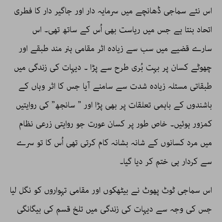
اس نئے سماجی ڈھانچے میں سرمایہ دار اور جاگیر دار کا فطری
اتحاد بنتا ہے جس میں ریاست بھی اُس کے ساتھ تھی۔ اس
سارے قضیے میں سب سے زیادہ اثر مقامی ہنر مند طبقے اور
چھوٹے کسان پر بہت بُری طرح سے پڑا ۔ دیہات کی زندگی میں
طبقاتی مسئلہ زیادہ شدت سے سامنے آیا جس کا اثر وہاں کے
باشندوں کے باہمی تعلقات پر بھی پڑا اور ” سانجھ” کی روایتیں
کمزور ہوئیں۔ خاص طور پر کسان عورت جو روایتی زرعی نظام
میں مرد کسانوں کے شانہ بشانہ کام کرتی تھی اُس کا تو سرے
سے کردار ہی ختم کر دیا گیا۔
اس سماجی ٹوٹ پھوٹ نے بیٹھکوں اور مقامی تہواروں کو نگل لیا
جس کی وجہ سے دیہات کی زندگی میں تلخ قسم کی بیگانگی