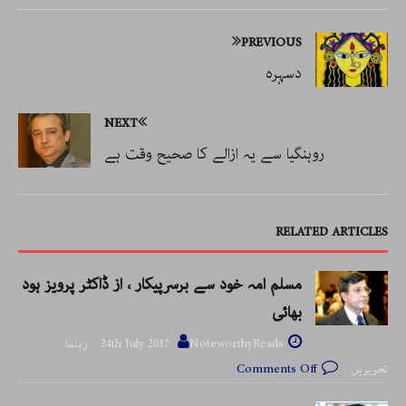
PREVIOUS
دسہرہ
NEXT
روہنگیا سے یہ ازالے کا صحیح وقت ہے
RELATED ARTICLES
مسلم امہ خود سے برسرپیکار ، از ڈاکٹر پرویز ہود
بھائی
24th July 2017
NoteworthyReads رہنما
تحریریں
Comments Off