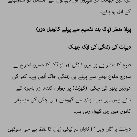
گرد میں جھانک کر شہروں اور دیہاتوں کے مسائل کو سمجھنے
کے اہل ہو پائے۔
پہلا منظر (پاک ہند تقسیم سے پہلے کالونیل دور)
دیہات کی زندگی کی ایک جھلک
صبح کا منظر ہے ہوا میں تازگی اور ٹھنڈک کا حسین امتزاج ہے۔
سورج طلوع ہونے سے پہلے ہی زندگی جاگ اُٹھی ہے۔ گھر کی
عورتیں پتھر کی چکی (گھرُٹ) پر جوار ، گندم اور باجرہ کے
دانے پیس رہی ہیں۔ ہاتھ سے گھومنے والی چکی کی موسیقی
کانوں میں رس گھول رہی ہے۔
درخت یا ‘ٹاں ویں ‘ ( ٹاواں سرائیکی زبان کا لفظ ہے جو سوکھی