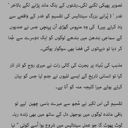
تصویر پھیکی لگنے لگی۔رشتوں کے رنگ ماند پڑنے لگے بالاخر ‘
غدر ‘ ( پُرانے بزرگ سینتالیس کی تقسیم کو غدر کے واقعے سے
یاد کرتے ہیں) کی وہ منہوس گھڑی آن پہنچی جس نے صدیوں
کے سماجی بندھن میں بندھے لوگوں کو ایک دوسرے سے جُدا
کر دیا تو دیہاتوں کی فضا بھی سوگوار ہوگئی۔
مذہب کی بُنیاد پر ہجرت کی کالی رات نے میری روح کو تار تار
کیا تو انسانی تاریخ کے ایسے المیوں نے جنم لیا جس کو بیان
کرتے ہوئے میرا کلیجہ منہ کو آتا ہے۔
تقسیم کی اس لکیر نے مُجھ سے میرے باسی چھین لیے تو
باقی ماندہ لوگوں میں بوجھل دل کے ساتھ میں بھی زندہ رہا۔
ٹوٹ پھوٹ کا جو عمل سینتالیس میں شروع ہوا اُسے کوئی ” نیا