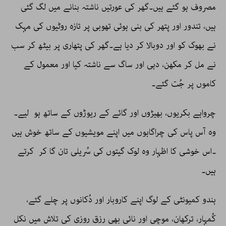
مصروف ہو گئے ہیں۔گھر کی عورتیں ناشتہ بنانے میں لگ گئی
ہیں، تندور اور پتھر کی بنی ہوئی تھوبی پر تازہ روٹیوں کی مہک
نے بھوک کو اور دوبالا کر دیا ہے۔گھر کی پتھاری پر بیٹھ کر سب
نے مل کر مکھن، دہی اور ساگ سے ناشتہ کیا اور معمول کے
کاموں پر جُت گئے۔
چرواہے بکریوں، بھیڑوں اور گائے کے ریوڑوں کے ساتھ ہو لیے۔
وہ آس پاس کی چراگاہوں میں اپنے مویشیوں کے ساتھ خوش ہیں
۔اس خوشی کا اظہار وہ لوک گیتوں کی سُریلی تان گا کر کرتے
ہیں۔
ہندو کمیونٹی کے لوگ اپنے کاروبار اور دُکانوں پر چلے گئے،
کُمہار، ترکھان، موچی اور نائی بھی رزق روزی کی تلاش میں نکل