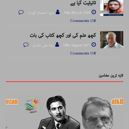
تانیثیت کیا ہے
30th March 2018
منزہ احتشام گوندل
Comments Off
کچھ علم کی اور کچھ کتاب کی بات
18th August 2017
رضا علی عابدی
Comments Off
تازہ ترین مضامین