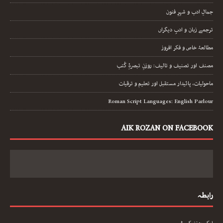
جمالِ ادب و شہرِ فنون
ترجمے زبان و ادبِ دیگراں
مطالعۂ خاص و فکر افروز
مصنف اور تصنیف و تالیف: روزنِ تبصرۂِ کُتب
ماحولیات، پائیدار مستقبل اور تعلیم و ترقیات
Roman Script Languages: English Parlour
AIK ROZAN ON FACEBOOK
رابطہ