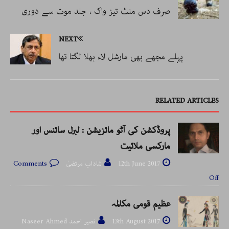
صرف دس منٹ تیز واک ، جلد موت سے دوری
NEXT
پہلے مجھے بھی مارشل لاء بھلا لگتا تھا
RELATED ARTICLES
پروڈکشن کی آٹو مائزیشن : لبرل سائنس اور
مارکسی ملائیت
12th June 2017
شاداب مرتضیٰ
Comments
Off
عظیم قومی مکالمہ
13th August 2017
نصیر احمد Naseer Ahmed