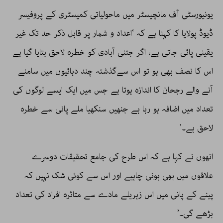
یونیورسٹی آف مانچیسٹر میں ماحولیاتی کمیسٹری کے پروفیسر
ڈیوڈ پولایا کا کہنا ہے کہ ‘اعداد و شمار پر قابل ذکر حد تک غیر
یقینی پائی جاتی ہے، اگر جتنی آبادی کو خطرہ لاحق بتایا گیا ہے
اس کا نصف بھی ہو تو اس سےگذشتہ چند دہائیوں میں سامنے
آنے والے رجحان کا اندازہ ہوتا ہے جس میں ایک ایسے لوگوں کی
تعداد میں اضافہ ہو رہا ہے جنھیں سنکھیا ملے پانی سے خطرہ
لاحق ہے۔’
انھوں نے کہا ہے کہ اس طرح کی جامع تحقیقات دوسرے
علاقوں میں بھی ہونی چاہیے اور اس سے کوئی شک نہیں کہ
پینے کے پانی میں اس زہریلے مادے سے متاثرہ افراد کی تعداد
بڑھے گی۔’