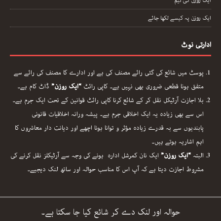
ایک روزن کی ٹیم
ایک روزن پہ کیسے لکھا جائے
ادارتی نوٹ
پوسٹ میں شائع کی گئی رائے مصنف کی ہے اور ادارے کا مصنف کی رائے سے
متفق ہونا قطعی ضروری بھی نہیں ہے۔ کاپی رائٹ
“ایک روزن”
ڈاٹ کام ہے۔
بلا اجازت آرٹیکل نقل کر کے شائع کرنا کاپی رائٹ قوانین کے تحت ایک جرم ہے۔
اس سے بھی زیادہ یہ ایک اخلاقی جرم ہے۔ پیشہ ورانہ اخلاقیات قانونی
پابندیوں سے بہ قدرے زیادہ مؤثر و توانا ہونا اچھے اور دیانت دار معاشروں کا
اہم اشاریہ ہوتے ہیں۔
البتہ
“ایک روزن”
ایک نان کمرشل ادارہ ہونے کی وجہ سے آرٹیکلز نقل کرنے کی
مشروط اجازت دیتا ہے کہ آپ اس کا مناسب حوالہ اور ساتھ لنک دیجیے۔
حوالہ اور لنک دے کر شائع کیا جا سکتا ہے۔