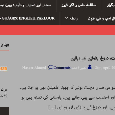
یگراں
مطالعۂِ خاص و فکر افروز
مصنف اور تصنیف و تالیف: روزن تبصر
لِ ادب و شہرِ فنون
رابطہ
NGUAGES: ENGLISH PARLOUR
تازہ ت
، دروغ، بناوٹیں اور وبائیں
26th April 2
نصیر احمد Naseer Ahmed
Comments
و فی صدی درست ہونے کا جھوٹا اطمینان بھی ہو جاتا ہے۔
اور احتساب سے بھی جاتے ہیں۔ پارسائی کی تصنع بھی ہو
ے۔ اور دروغ کے بناوٹیں اور وبائیں
[…]