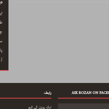
سید
رحیم معینی کرمانشاہی، نیّر مسعود اور صبرِ
دی
خدا
ے کے
ای
رحیم معینی کرمانشاہی کی بصری شاعری،
ری،
طو
نیّر مسعود کا دلگ داز ترجمہ صبرِ خدا، اور
 خوب
چا
ایرانی شعری روایت کے جمالیاتی اور فکری
حباب میں
سم
پہلو… ڈاکٹر ارسلان راٹھور کے اس مضمون
ے دوستی
پا
میں گیت، نظم، تنہائی اور تخلیق کے اسباب
 کا ہنر
…]
پر ایک خوب صورت اور بصیرت افروز گفتگو
[…]
AIK ROZAN ON FAC
رابطہ
ایک روزن کی ٹیم