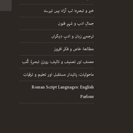
خبر و تبصرہ: لب آزاد ہیں تیرے
جمالِ ادب و شہرِ فنون
ترجمے زبان و ادبِ دیگراں
مطالعۂ خاص و فکر افروز
مصنف اور تصنیف و تالیف: روزنِ تبصرۂِ کُتب
ماحولیات، پائیدار مستقبل اور تعلیم و ترقیات
Roman Script Languages: English
Parlour