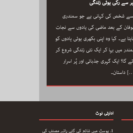
ر سے رکی ہوئی زندگی
سے شخص کی کہانی ہے جو سمندری
فان کے بعد ماضی کی یادوں سے نجات
ہتا ہے۔ کیا وہ اپنی بکھری ہوئی یادوں کو
ون مین آرکسٹرا سجاد
ندر میں بہا کر ایک نئی زندگی شروع کر
مگر با کمال موسیقار 
ئے گا؟ ایک گہری جذباتی اور پُر اسرار
سجاد حسین کی زندگ
[
داستان۔
داستان: مینڈولین کو
مقام دلانے والا یہ با
کاملیت پسندی اور ا
ادارتی نوٹ
فلمی دنیا میں تنہا رہ
[…]
محمد کی تحریر “ون مین آرکسٹرا”۔
پوسٹ میں شائع کی گئی رائے مصنف کی