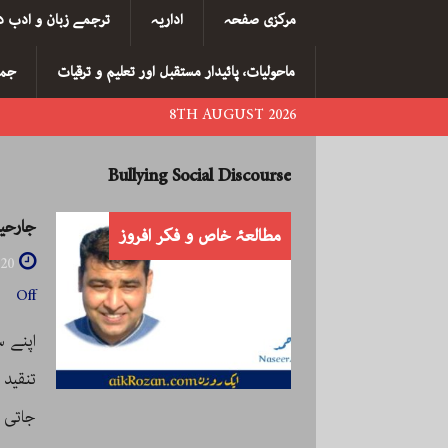
مرکزی صفحہ
اداریہ
ترجمے زبان و ادب د
ماحولیات، پائیدار مستقبل اور تعلیم و ترقیات
جما
8TH AUGUST 2026
Bullying Social Discourse
جارحیت
مطالعۂ خاص و فکر افروز
020
Off
اپنے س
تنقید 
جاتی ہ