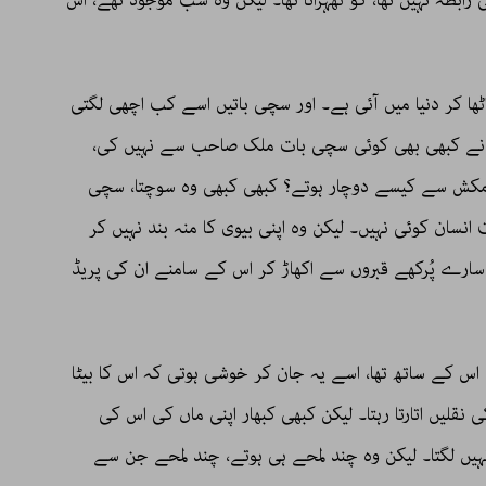
ھا کر دنیا میں آئی ہے۔ اور سچی باتیں اسے کب اچھی لگتی
 نے کبھی بھی کوئی سچی بات ملک صاحب سے نہیں کی،
کش سے کیسے دوچار ہوتے؟ کبھی کبھی وہ سوچتا، سچی
ان کوئی نہیں۔ لیکن وہ اپنی بیوی کا منہ بند نہیں کر
ارے پُرکھے قبروں سے اکھاڑ کر اس کے سامنے ان کی پریڈ
ا اس کے ساتھ تھا، اسے یہ جان کر خوشی ہوتی کہ اس کا بیٹا
کی نقلیں اتارتا رہتا۔ لیکن کبھی کبھار اپنی ماں کی اس کی
نہیں لگتا۔ لیکن وہ چند لمحے ہی ہوتے، چند لمحے جن سے