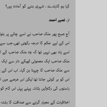
کیا ہم کارندے ، شہری بننے کو آمادہ ہیں؟
از،
نصیر احمد
آج صبح پھر ملک صاحب نے اسے چائے پر بلوا 
اس کے لیے حکم کا درجہ رکھتی تھی،جب سے ا
اسے یاد بھی نہیں تھا کہ وہ ملک صاحب کے لی
ملک صاحب ایک معمولی ٹھیکے دار سے ایک بہ
سے ملک صاحب کا چہیتا بن گیا۔ اب اس کے پ
اس کو ہر کوئی جانتا تھا لیکن اس عرصے میں اس
راستوں کی رکاوٹیں ہٹانا۔ پہلے پہل اس کام ک
اخلاقیات کے معیار گرنے سے صداقت کا رشتہ کم