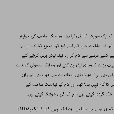
کر ایک خواہش کا اظہارکیا تھا۔ اور ملک صاحب کی خواہش
س نے ملک صاحب کے لیے کام کرنا شروع کیا تھا۔ اب تو
ے کتنے عرصے سے کام کر رہا تھا۔ لیکن برس گزرتے گئے،
ت بڑے کاروباری لیڈر بن گئے اور وہ ایک معمولی کارندے
اس بھی بہت دولت تھی، معاشرے میں عزت بھی تھی اور
 کا کام نہیں بدلا تھا۔ اور کام کیا تھا ملک صاحب کے
و غنڈہ گردی کہتے تھے، آج کل ٹربل شوٹنگ کہتے ہیں۔
زور تو ہو ہی جاتا ہے۔ وہ ایک اچھے گھر کا ایک پڑھا لکھا