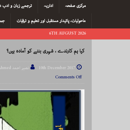
مرکزی صفحہ
اداریہ
ترجمے زبان و ادب د
ماحولیات، پائیدار مستقبل اور تعلیم و ترقیات
جما
6TH AUGUST 2026
کیا ہم کارندے ، شہری بننے کو آمادہ ہیں؟
10th December 2017
نصیر احمد Naseer Ahmed
Comments Off