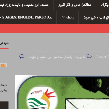
یگراں
مطالعۂِ خاص و فکر افروز
مصنف اور تصنیف و تالیف: روزن تبصر
لِ ادب و شہرِ فنون
رابطہ
NGUAGES: ENGLISH PARLOUR
تازہ ت
ماحولیات، پائیدار مستقبل اور تعلیم و ترقیات