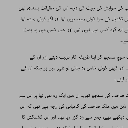
ب کی خواہش کی جیت کی وجہ اس کی حقیقت پسندی تھی
میل کے سوا کوئی رستہ نہیں تھا اور اگر کوئی رستہ تھا،
ے ارد گرد کسی میں نہیں تھی اور جس کسی میں یہ ہمت
تے۔
سوچ سمجھ کر اپنا طریقہ کار ترتیب دیتے اور ان کے
 اور کبھی کوئی خامی رہ جاتی تو شہر میں ہر جگہ ان کے
 لیتے۔
ک صاحب کی سمجھ تھی۔ ان میں ایک وہ بھی تھا پر اس سے
 ذہن میں ملک صاحب کی کامیابی کی وجہ یہی تھی کہ اس
دیکھے تھے، جس سے وہ گزر رہا تھا۔ اور اس کشمکش کا
رابطہ نہیں تھا، کو ٹھہراتا تھا۔ لیکن وہ سب موجود تھے، اس