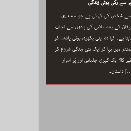
ر سے رکی ہوئی زندگی
سے شخص کی کہانی ہے جو سمندری
فان کے بعد ماضی کی یادوں سے نجات
ہتا ہے۔ کیا وہ اپنی بکھری ہوئی یادوں کو
ون مین آرکسٹرا سجاد
ندر میں بہا کر ایک نئی زندگی شروع کر
مگر با کمال موسیقار 
ئے گا؟ ایک گہری جذباتی اور پُر اسرار
سجاد حسین کی زندگ
[
داستان۔
داستان: مینڈولین کو
مقام دلانے والا یہ با
کاملیت پسندی اور ا
فلمی دنیا میں تنہا رہ
[…]
محمد کی تحریر “ون مین آرکسٹرا”۔