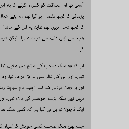
آدمی تھا اور صداقت کو کمزور کرنے کا ہنر ا
پڑھائی کا کچھ نقصان ہو گیا تھا، وہ اپنے اع
کا کچھ دخل نہیں تھا، شاید یہ اس کے خاندان 
وجہ سے اپنی ذات سے شرمندہ رہا۔ لیکن شرم
کیا۔
اب تو وہ ملک صاحب کے مزاج میں دخیل تھا 
تھی۔ اور اس کی نظر میں یہ بڑا درجہ تھا، وہ ا
اور ہر وقت بزدلی کے لیے اچھے نام سوچتا رہتا
نہیں تھی بلکہ بڑے حوصلے کی بات تھی۔ ورنہ
ایک فارمولا تو بن ہی گیا ہے کہ کسی ملک صا
جب بھی ملک صاحب کسی خواہش کا اظہار کرتے