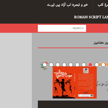
ۂِ کتب
خبر و تبصرہ: لب آزاد ہیں تیرے
ROMAN SCRIPT LA
رین مضامین