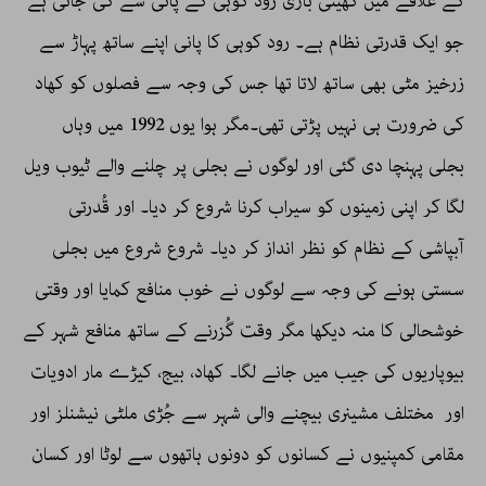
کے علاقے میں کھیتی باڑی رود کوہی کے پانی سے کی جاتی ہے
جو ایک قدرتی نظام ہے۔ رود کوہی کا پانی اپنے ساتھ پہاڑ سے
زرخیز مٹی بھی ساتھ لاتا تھا جس کی وجہ سے فصلوں کو کھاد
کی ضرورت ہی نہیں پڑتی تھی۔مگر ہوا یوں 1992 میں وہاں
بجلی پہنچا دی گئی اور لوگوں نے بجلی پر چلنے والے ٹیوب ویل
لگا کر اپنی زمینوں کو سیراب کرنا شروع کر دیا۔ اور قُدرتی
آبپاشی کے نظام کو نظر انداز کر دیا۔ شروع شروع میں بجلی
سستی ہونے کی وجہ سے لوگوں نے خوب منافع کمایا اور وقتی
خوشحالی کا منہ دیکھا مگر وقت گُزرنے کے ساتھ منافع شہر کے
بیوپاریوں کی جیب میں جانے لگا۔ کھاد، بیج، کیڑے مار ادویات
اور مختلف مشینری بیچنے والی شہر سے جُڑی ملٹی نیشنلز اور
مقامی کمپنیوں نے کسانوں کو دونوں ہاتھوں سے لوٹا اور کسان