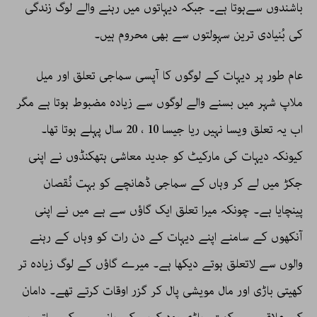
باشندوں سےہوتا ہے۔ جبکہ دیہاتوں میں رہنے والے لوگ زندگی
کی بُنیادی ترین سہولتوں سے بھی محروم ہیں۔
عام طور پر دیہات کے لوگوں کا آپسی سماجی تعلق اور میل
ملاپ شہر میں بسنے والے لوگوں سے زیادہ مضبوط ہوتا ہے مگر
اب یہ تعلق ویسا نہیں ریا جیسا 10 ، 20 سال پہلے ہوتا تھا۔
کیونکہ دیہات کی مارکیٹ کو جدید معاشی ہتھکنڈوں نے اپنی
جکڑ میں لے کر وہاں کے سماجی ڈھانچے کو بہت نُقصان
پینچایا ہے۔ چونکہ میرا تعلق ایک گاؤں سے ہے میں نے اپنی
آنکھوں کے سامنے اپنے دیہات کے دن رات کو وہاں کے رہنے
والوں سے لاتعلق ہوتے دیکھا ہے۔ میرے گاؤں کے لوگ زیادہ تر
کھیتی باڑی اور مال مویشی پال کر گزر اوقات کرتے تھے۔ دامان