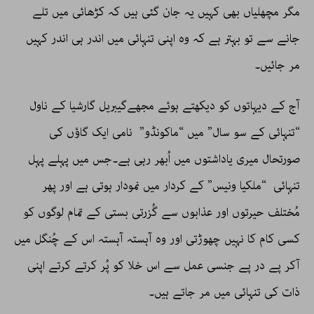
مگر مچھلیاں بھی کہیں یہ جان گئی ہیں کہ کڑھائی میں تلے
جانے سے تو بہتر ہے کہ وہ اپنی تنہائی میں اندر ہی اندر کہیں
مر جائیں۔
آج کے دیہاتوں کو دیکھتے ہوئے مجھےگیبریل گارشیا کے ناول
“تنہائی کے سو سال” میں “ماکونڈو” نامی ایک گاؤں کی
صورتحال میری یاداشتوں میں اُبھر رہی ہے۔جس میں پہلے پہل
تنہائی “ملکیا ونیس” کے کردار میں نمودار ہوتی ہے اور پھر
مُختلف حیرتوں اور عذابوں سے گُزرتی بستی کے تمام لوگوں کو
کسی کام کا نہیں چھوڑتی اور وہ آہستہ آہستہ اس کے چُنگل میں
آکر پے در پے جنسی عمل سے اس خلا کو پُر کرتے کرتے اپنی
ذات کی تنہائی میں مر جاتے ہیں۔