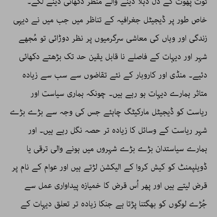
ٹوٹ پھوٹ کے دل دہلا دینے والے منظر دکھائی دینے لگے۔
خاص طور پر ڈیجیٹل جغرافیہ کے تناظر میں جب میں نے دیہی
زندگی اور وہاں کی معاشی سرگرمیوں پر نظر دوڑائی تو مُجھے
شہر اور دیہات کے فاصلے نا قابل یقین حد تک بڑھتے دکھائی
دئیے۔ منڈی اور کاروبار کے نئے تقاضوں سے سب سے زیادہ
متاثر ہمارے دیہات ہو رہے ہیں۔ چونکہ ہماری سیاست اور
ریاست کو ڈیجیٹل مارکیٹگ چاہئے جس کی وجہ سے بڑے بڑے
شہر ریاست کے وسائل کا زیادہ تر حصہ نگل رہے ہیں۔ اور
ہمارے سیاستدان بڑے بڑے شہروں میں ہونے والی ترقی یا
ڈویلپمنٹ کو کیش کروا کے الیکشن لڑتے ہیں اور عوام کے نام پر
قرض لیتے ہیں اور پھر اُس قرض کا خمیازہ پیداواری عمل سے
جُڑے لوگوں کو بھگتنا پڑتا ہے جنکا زیادہ تر تعلق دیہات کے