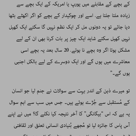
کے بچے کے مقابلے میں یورپ یا امریکہ کے ایک بچے سے
زیادہ ملتا جلتا ہے. اسے اور چوکیدار کے بچے کو اگر اکھٹے بٹھا
دیا جائے تو یہ دونوں مل کر ایک نظم نہیں گا سکتے ایک کھیل
نہیں کھیل سکتے شاید ایک چیز پر بات کرنا بھی ان کے لیے
مشکل ہوتا اگر وہ بچے نا ہوتے. 20 سال بعد یہ بچے اسی
معاشرے میں ہوں گے اور ایک دوسرے کے لیے بالکل اجنبی
ہوں گے۔”
تو میرے ذہن کے اندر بہت سے سوالات نے جنم لیا جو انسان
کے مُستقبل سے جُڑے ہوئے ہیں۔ جس میں سب سے اہم سوال
یہ ہے کہ اس “بیگانگی” کا آخر نتیجہ کیا نکلے گا؟ میں نے اپنے
آس پاس کا جائزہ لیا تو مُجھے بُنیادی انسانی تعلق اور ثقافتی