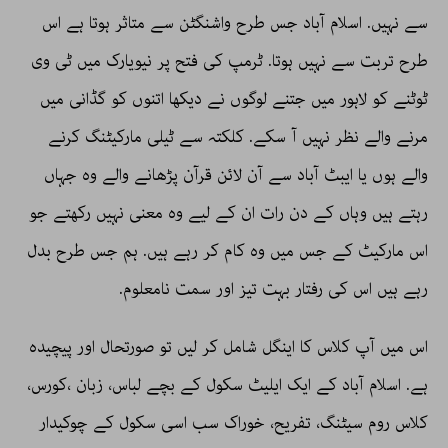
سے نہیں. اسلام آباد جس طرح واشنگٹن سے متاثر ہوتا ہے اس
طرح تربت سے نہیں ہوتا. ٹرمپ کی فتح پر نیویارک میں ٹی وی
ٹوٹنے کو لاہور میں جتنے لوگوں نے دیکھا اتنوں کو گڈانی میں
مرنے والے نظر نہیں آ سکے. کلکتہ سے ٹیلی مارکیٹنگ کرنے
والے ہوں یا ایبٹ آباد سے آن لائن قرآن پڑھانے والے وہ جہاں
رہتے ہیں وہاں کے دن رات ان کے لیے وہ معنی نہیں رکھتے جو
اس مارکیٹ کے جس میں وہ کام کر رہے ہیں. ہم جس طرح بدل
رہے ہیں اس کی رفتار بہت تیز اور سمت نامعلوم.
اس میں آپ کلاس کا اینگل شامل کر لیں تو صورتحال اور پیچیدہ
ہے. اسلام آباد کے ایک ایلیٹ سکول کے بچے لباس، زبان ،کورس،
کلاس روم سیٹنگ، تفریح، خوراک سب اسی سکول کے چوکیدار