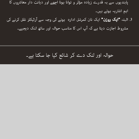
پابندیوں سے بہ قدرے زیادہ مؤثر و توانا ہونا اچھے اور دیانت دار معاشروں کا
اہم اشاریہ ہوتے ہیں۔
البتہ
“ایک روزن”
ایک نان کمرشل ادارہ ہونے کی وجہ سے آرٹیکلز نقل کرنے کی
مشروط اجازت دیتا ہے کہ آپ اس کا مناسب حوالہ اور ساتھ لنک دیجیے۔
حوالہ اور لنک دے کر شائع کیا جا سکتا ہے۔