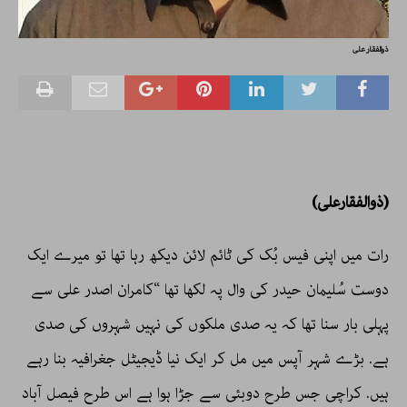
ذوالفقار علی
(ذوالفقارعلی)
رات میں اپنی فیس بُک کی ٹائم لائن دیکھ رہا تھا تو میرے ایک
دوست سُلیمان حیدر کی وال پہ لکھا تھا “کامران اصدر علی سے
پہلی بار سنا تھا کہ یہ صدی ملکوں کی نہیں شہروں کی صدی
ہے. بڑے شہر آپس میں مل کر ایک نیا ڈیجیٹل جغرافیہ بنا رہے
ہیں. کراچی جس طرح دوبئی سے جڑا ہوا ہے اس طرح فیصل آباد