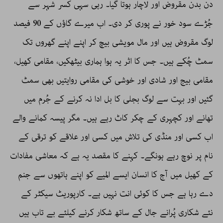
دن بدن مقروض اور لاچار ہوتا گیا۔ رہی سہی کسر شہر سے
جُڑے سود خور نے پوری کر دی۔ اب میرے گاؤں کے 90 فیصد
لوگ مقروض ہیں اور مال مویشی بیچ کر اپنے اپنے گھروں تک
سمٹ چُکے ہیں۔ جس کا اثر یہ ہوا ہماری بیٹھکیں، مقامی کھیل،
مقامی بیج اور شادی اور خوشی کی مقامی روایتیں بھی سمٹ
گئیں اور بہت سے لوگ بجلی کا بل ادا نہ کرنے کے جُرم میں
تھانے اور کچہری کے چکر کاٹ رہے ہیں۔ مگر پیسہ کمانے والے
اب کسی اور منڈی کی تلاش میں کسی اور علاقے کو ترقی کے
نام پر نوچ رہے ہونگے۔ کہنے کا مقصد یہ ہے کہ معاشی مفادات
کے کھیل میں آج کا انسان ایسے المیے کو اپنے ہاتھوں سے جنم
دے رہا ہے جس کا کوئی انت نہیں ہے۔ کارپوریٹ سیکٹر کے
نئے شکاری پُرانے جال کے ساتھ شکار کرنے کیلئے بے تاب ہیں