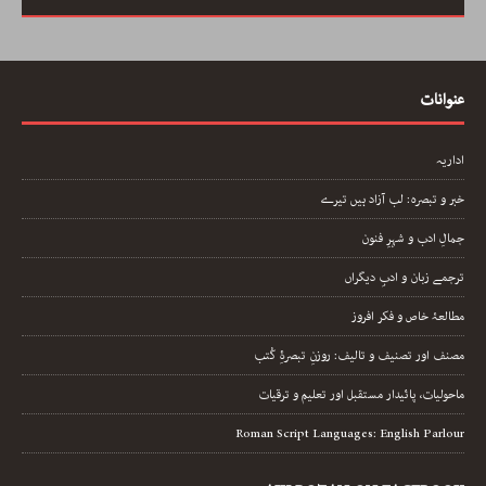
عنوانات
اداریہ
خبر و تبصرہ: لب آزاد ہیں تیرے
جمالِ ادب و شہرِ فنون
ترجمے زبان و ادبِ دیگراں
مطالعۂ خاص و فکر افروز
مصنف اور تصنیف و تالیف: روزنِ تبصرۂِ کُتب
ماحولیات، پائیدار مستقبل اور تعلیم و ترقیات
Roman Script Languages: English Parlour