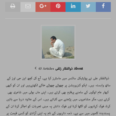
About ذوالفقار زلفی
63 Articles
ذوالفقار علی نے پولیٹیکل سائنس میں ماسٹرز کیا ہے۔ آج کل کچھ این جی اوز کے
ساتھ وابستہ ہیں۔ ایکو کنزرویشن پر چھوٹے چھوٹے خاکے لکھتےہیں اور ان کو کبھی
کبھار عام لوگوں کے سامنے پرفارم بھی کرتے ہیں۔ اپنی ماں بولی میں شاعری بھی
کرتے ہیں، مگر مشاعروں میں پڑھنے سے کتراتے ہیں۔ اس کے علاوہ دریا سے باتیں
کرنا، فوک کہانیوں کو اکٹھا کرنا اور فوک دانش پہ مبنی تجربات کو اجاگر کرنا ان کے
پسندیدہ کاموں میں سے ہے۔ ذمہ داریوں کے نام پہ اپنی آزادی کو کسی قیمت پر