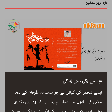
تازہ ترین مضامین
دیر سے رکی ہوئی زندگی
عود کا
ایسے شخص کی کہانی ہے جو سمندری طوفان کے بعد
ت کے
ماضی کی یادوں سے نجات چاہتا ہے۔ کیا وہ اپنی بکھر
کے اس
ہوئی یادوں کو سمندر میں بہا کر ایک نئی زندگی شروع