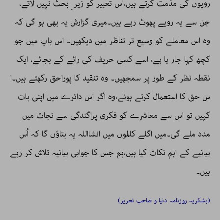
رویوں کی مذمت کرتے ہیں،اس تعبیر کو زیر ِ بحث نہیں لاتے،
جن سے یہ رویے پھوٹ رہے ہیں۔میری گزارش یہ بھی ہو گی کہ
وہ اس معاملے کو وسیع تر تناظر میں دیکھیں۔ اس باب میں جو
کچھ کہا جار ہا ہے، اسے کسی حریف کی رائے کے بجائے، ایک
نقطہ نظر کے طور پر سمجھیں۔ وہ تنقید کا پوراحق رکھتے ہیں۔ا
س حق کا استعمال کرتے ہوئے،وہ اگر اس دائرے میں اپنی بات
کہیں تو اس سے معاشرے کو فکری پراگندگی سے نجات میں
مدد ملے گی۔میں اگلے کالموں میں انشااللہ یہ بتاؤں گا کہ اُس
بیانیے کے اہم نکات کیا ہیں،ہم جس کا جوابی بیانیہ تلاش کر رہے
ہیں۔
(بشکریہ روزنامہ دنیا و صاحب تحریر)