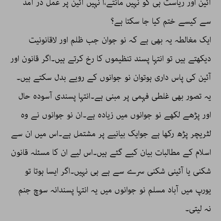
آئین اور ریاست ہی کو نہیں مانتے،ا نہیں آئین پر عمل در آمد
سے کیسے ختم کیا جا سکتا ہے؟
ایک مغالطہ یہ بھی ہے کہ نو جوان جب ظلم اور لاقانونیت
دیکھتے ہیں تو انتہا پسند تنظیموں کا رخ کرتے ہیں۔اگر قانون اور
آئین کی پاس داری ہوتوان نو جوانوں کے رویے بدل سکتے ہیں۔
یہ تصور بھی غلطی فہمی پر مبنی ہے۔انتہا پسندی آسودہ حال
اور پڑھے لکھے نو جوانوں میں زیادہ ہے۔ان نو جوانوں نے وہ
لٹریچر پڑھ رکھا ہے جوایک بیانیے پر مشتمل ہے۔اس میں ان سے
اسلام کے مطالبات بیان کیے گئے ہیں۔اس لیے ان کا مسئلہ قانون
شکنی یا آئینی شکنی سرے سے ہے ہی نہیں۔اگر ایسا ہوتا تو
یورپ میں آباد مسلم نو جوانوں میں یہ انتہا پسندانہ سوچ جنم
نہ لیتی۔