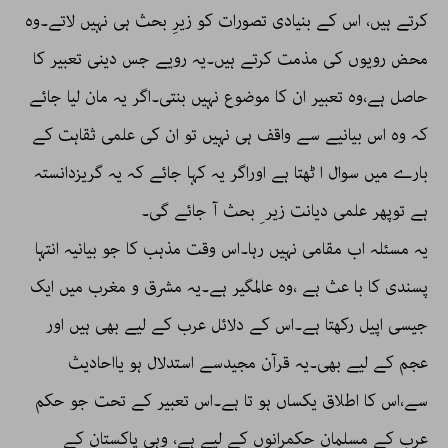
کرتے ہیں، اس کے بنیادی تصورات کو زیرِ بحث ہی نہیں لاتے۔وہ
محض رویوں کی مذمت کرتے ہیں۔یہ رویے جس دینی تعبیر کا
حاصل ہے،وہ تعبیر ان کا موضوع نہیں بنتی۔اگر یہ مان لیا جائے
کہ وہ اس بیانیے سے واقف ہی نہیں تو ان کی علمی ثقاہت کے
بارے میں سوال ا ٹھتا ہے اوراگر یہ کہا جائے کہ یہ گریزدانستہ
ہے توپھر علمی دیانت زیر ِ بحث آ جائے گی۔
یہ مسئلہ اب مقامی نہیں رہا۔اس وقت مذہب کا جو بیانیہ انتہا
پسندی کا با عث ہے ،وہ عالمگیر ہے۔یہ مشرق و مغرب میں ایک
جیسی اپیل رکھتا ہے۔اس کے دلائل عرب کے لیے بھی ہیں اور
عجم کے لیے بھی۔یہ قرآن مجیدسے استدلال ہو یااحادیث
سے،اس کا اطلاق یکساں ہو تا ہے۔اس تعبیر کے تحت جو حکم
عرب کے مسلمان حکمرانوں کے لیے ہے، وہی پاکستان کے