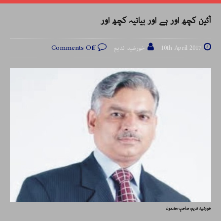
آئین کچھ اور ہے اور بیانیہ کچھ اور
10th April 2017
خورشید ندیم
Comments Off
خورشید ندیم، صاحبِ مضمون