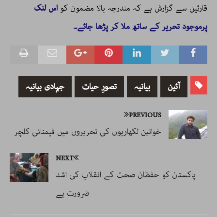
قارئین سے گزارش ہے کہ مندرجہ بالا مضمون کو
اس لنک
پرموجود تحریر کے ساتھ ملا کر پڑھا جائے۔
آئین
بیانیہ
تصورِ حیات
جہادی بیانیہ
PREVIOUS
خواتین لکھاریوں کی تحریروں میں فیمنائی کلچر
NEXT
پاکستان کو حفظان صحت کے انقلاب کی اشد
ضرورت ہے