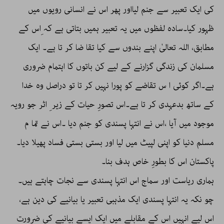
کی ایک تعبیر سے جنم لیااور پھر اس نے انسانی رویوں میں
ظہور کیا۔سادہ لفظوں میں یہ تعبیر ہمیں بتاتی ہے کہ ِاس کے
مطابق، اللہ تعالیٰ اپنے بندوں سے کیا تقا ضا کر تا ہے۔ ایک
مسلمان کی زندگی گزارنے کے لیے کن باتوں کا اہتمام ضروری
ہے۔اگر کوئی ا س تقاضے کو پورا نہیں کر تا تو دراصل وہ خدا
کے ساتھ بدعہدی کر تا ہے۔اس تصورِ حیات کے زیر ِ اثر جو رویہ
موجود میں آیا ،اس نے انتہا پسندی کو جنم دیا ۔اس نے تما م
مسلم دنیا کو اپنی لپیٹ میں لیا اور بستی بستی فساد پھیلا دیا۔
پاکستان اس کا بطورِ خاص ہدف بنا۔
ہماری ریاست اور سماج اس انتہا پسندی سے نجات چاہتے ہیں۔
چو نکہ یہ انتہا پسندی ایک مذہبی تعبیر یا بیانیے کی دین ہے،
اس لیے انہیں اس کے مقابلے میں ایک ایسے بیانیے کی ضرورت