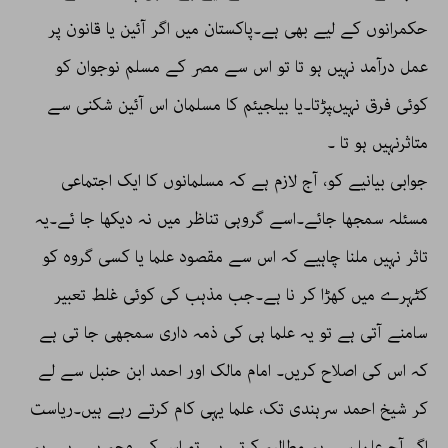
حکمرانوں کے لیے بھی ہے۔پاکستان میں اگر آئین یا قانون پر
عمل درآمد نہیں ہو تا تو اس سے مصر کے مسلم نوجوان کو
کوئی فرق نہیںپڑتا۔یا بیلجیئم کا مسلمان اس آئین شکنی سے
متاثرنہیں ہو تا ۔
جوابی بیانیے کو، آج لازم ہے کہ مسلمانوں کا ایک اجتماعی
مسئلہ سمجھا جائے۔اسے گروہی تناظر میں نہ دیکھا جا ئے۔یہ
تاثر نہیں ملنا چاہیے کہ اس سے مقصود علما یا کسی گروہ کو
کٹہرے میں کھڑا کر نا ہے۔جب مذہب کی کوئی غلط تعبیر
سامنے آتی ہے تو یہ علما ہی کی ذمہ داری سمجھی جا تی ہے
کہ اس کی اصلاح کریں۔ امام مالک اور احمد ابن حنبل سے لے
کر شیخ احمد سرہندی تک، علما یہی کام کرتے رہے ہیں۔ریاست
اگر آج علما سے یہ مطالبہ کرتی ہے تو اس کی وجہ یہی ہے۔یہ