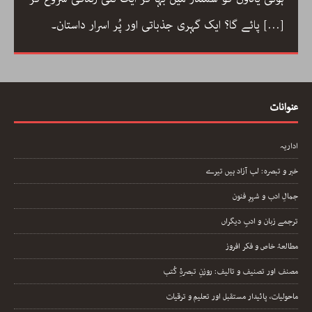
باب پر
[…]
پائے گا؟ ایک گہری جذباتی اور پُر اسرار داستان۔
عنوانات
اداریہ
خبر و تبصرہ: لب آزاد ہیں تیرے
جمالِ ادب و شہرِ فنون
ترجمے زبان و ادبِ دیگراں
مطالعۂ خاص و فکر افروز
مصنف اور تصنیف و تالیف: روزنِ تبصرۂِ کُتب
ماحولیات، پائیدار مستقبل اور تعلیم و ترقیات