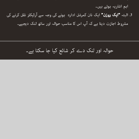
اہم اشاریہ ہوتے ہیں۔
البتہ
“ایک روزن”
ایک نان کمرشل ادارہ ہونے کی وجہ سے آرٹیکلز نقل کرنے کی
مشروط اجازت دیتا ہے کہ آپ اس کا مناسب حوالہ اور ساتھ لنک دیجیے۔
حوالہ اور لنک دے کر شائع کیا جا سکتا ہے۔