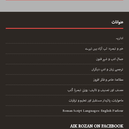
عنوانات
اداریہ
خبر و تبصرہ: لب آزاد ہیں تیرے
جمالِ ادب و شہرِ فنون
ترجمے زبان و ادبِ دیگراں
مطالعۂ خاص و فکر افروز
مصنف اور تصنیف و تالیف: روزنِ تبصرۂِ کُتب
ماحولیات، پائیدار مستقبل اور تعلیم و ترقیات
Roman Script Languages: English Parlour
AIK ROZAN ON FACEBOOK