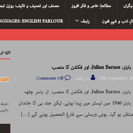
یگراں
مطالعۂِ خاص و فکر افروز
مصنف اور تصنیف و تالیف: روزن تبصر
لِ ادب و شہرِ فنون
رابطہ
NGUAGES: ENGLISH PARLOUR
تازہ ت
Julia، اور فکشن کا منصب
29th September 2
یاسرچٹھہ
Comments Off
جولین بارنز، Julian Barnes، اور فکشن کا منصب از، یاسر چٹھہ
جولین بارنز 1946 میں لیسٹر میں پیدا ہوئے، لیکن جلد ہی کا خاندان
منتقل ہو گیا۔ یونی ورسٹی سے فارغ التحصیل ہونے کے
[…]