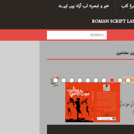
ۂِ کتب
خبر و تبصرہ: لب آزاد ہیں تیرے
ROMAN SCRIPT LA
رین مضامین