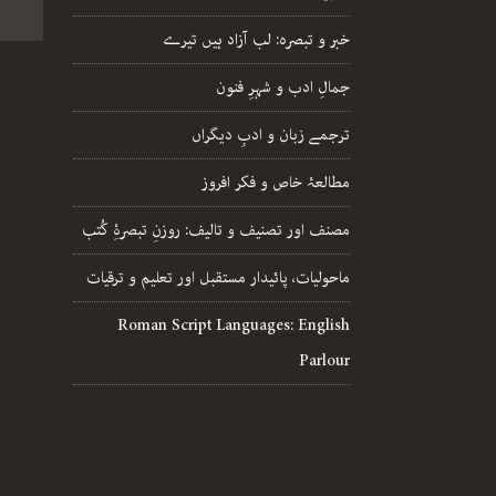
خبر و تبصرہ: لب آزاد ہیں تیرے
جمالِ ادب و شہرِ فنون
ترجمے زبان و ادبِ دیگراں
مطالعۂ خاص و فکر افروز
مصنف اور تصنیف و تالیف: روزنِ تبصرۂِ کُتب
ماحولیات، پائیدار مستقبل اور تعلیم و ترقیات
Roman Script Languages: English
Parlour