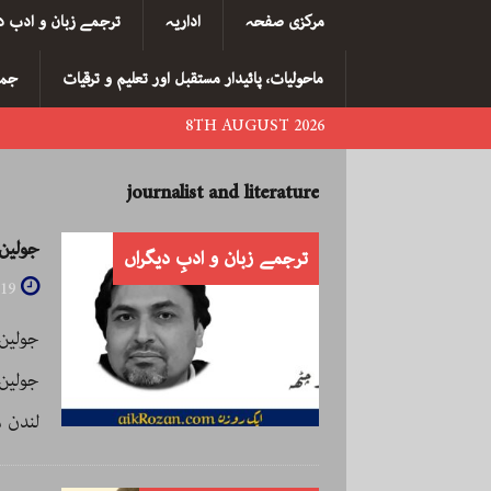
مرکزی صفحہ
اداریہ
ترجمے زبان و ادب د
ماحولیات، پائیدار مستقبل اور تعلیم و ترقیات
جما
8TH AUGUST 2026
journalist and literature
جولین بارنز، n Barnes
ترجمے زبان و ادبِ دیگراں
019
لندن 