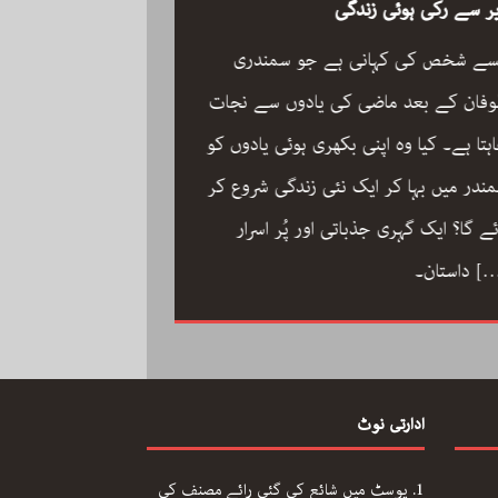
ر سے رکی ہوئی زندگی
سے شخص کی کہانی ہے جو سمندری
فان کے بعد ماضی کی یادوں سے نجات
ہتا ہے۔ کیا وہ اپنی بکھری ہوئی یادوں کو
ون مین آرکسٹرا سجاد
ندر میں بہا کر ایک نئی زندگی شروع کر
مگر با کمال موسیقار 
ئے گا؟ ایک گہری جذباتی اور پُر اسرار
سجاد حسین کی زندگ
[
داستان۔
داستان: مینڈولین کو
مقام دلانے والا یہ با
کاملیت پسندی اور ا
ادارتی نوٹ
فلمی دنیا میں تنہا رہ
[…]
محمد کی تحریر “ون مین آرکسٹرا”۔
پوسٹ میں شائع کی گئی رائے مصنف کی