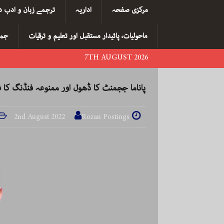
مرکزی صفحہ
اداریہ
ترجمے زبان و ادب د
ماحولیات، پائیدار مستقبل اور تعلیم و ترقیات
جما
7TH AUGUST 2026
پاناما ججمنٹ کا ڈھول اور ممنوعہ فنڈنگ کا 
2nd August 2022
Rozan Postings