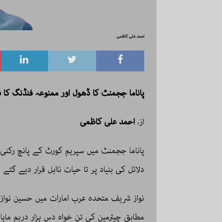
ادب کی محفل کا چراغ، ناصر علی 
خیبر پختون خوا کے ادبی منظرنام
احمد علی کاظمی
مہکتے چراغ، ناصر علی سید کی فک
تخلیقی اور تہذیبی جہتوں کا ایک
ندوستان جنگی خبط، عوامی
صورت تعارفی نوٹ۔ خیالِ خاطرِ ا
پاناما ججمنٹ کا ڈھول اور ممنوعہ فنڈنگ کا 
 کی بحالی کی امید
ان کے اسلوب کی لطافت، ادب س
می دکھ، اور رابطوں کی
اور تخلیق کار سے دل کی بات سننے
از،
احمد علی کاظمی
ت
[…]
جھلکتا ہے۔
پاناما ججمنٹ میں سپریم کورٹ کے پانچ رکنی 
ر ہندوستان کبھی نفرت سے
دلائل کی بنیاد پر تا حیات نااہل قرار دیے گئے 
می روابط کی میز پر آ
نواز شریف متحدہ عرب امارات میں حسین نواز
مطابق چیئرمین کی تن خواہ دس ہزار درہم ماہان