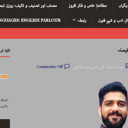
یگراں
مطالعۂِ خاص و فکر افروز
مصنف اور تصنیف و تالیف: روزن تبصر
لِ ادب و شہرِ فنون
رابطہ
NGUAGES: ENGLISH PARLOUR
فیصلہ
تازہ ت
سوشل میڈیا کی باتیں اور مکالمے
Comments Off