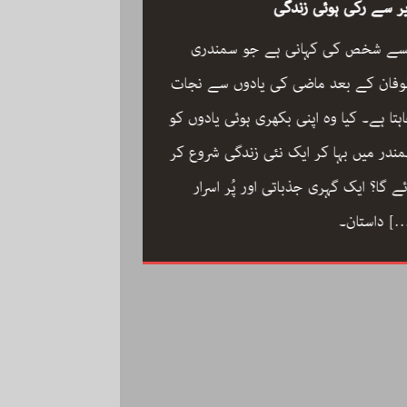
ر سے رکی ہوئی زندگی
سے شخص کی کہانی ہے جو سمندری
فان کے بعد ماضی کی یادوں سے نجات
ہتا ہے۔ کیا وہ اپنی بکھری ہوئی یادوں کو
ون مین آرکسٹرا سجاد
ندر میں بہا کر ایک نئی زندگی شروع کر
مگر با کمال موسیقار 
ئے گا؟ ایک گہری جذباتی اور پُر اسرار
سجاد حسین کی زندگ
[
داستان۔
داستان: مینڈولین کو
مقام دلانے والا یہ با
کاملیت پسندی اور ا
فلمی دنیا میں تنہا رہ
[…]
محمد کی تحریر “ون مین آرکسٹرا”۔