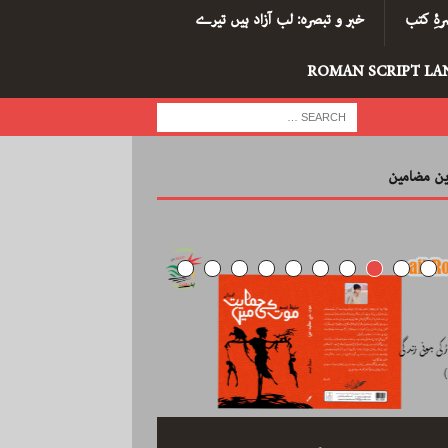
ۂِ کتب
خبر و تبصرہ: لب آزاد ہیں تیرے
ROMAN SCRIPT LA
رین مضامین