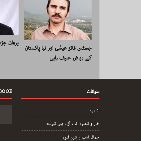
پروان چڑھ
جسٹس فائز عیسٰی اور نیا پاکستان
کے ریاض حنیف راہی
عنوانات
EBOOK
اداریہ
خبر و تبصرہ: لب آزاد ہیں تیرے
جمالِ ادب و شہرِ فنون