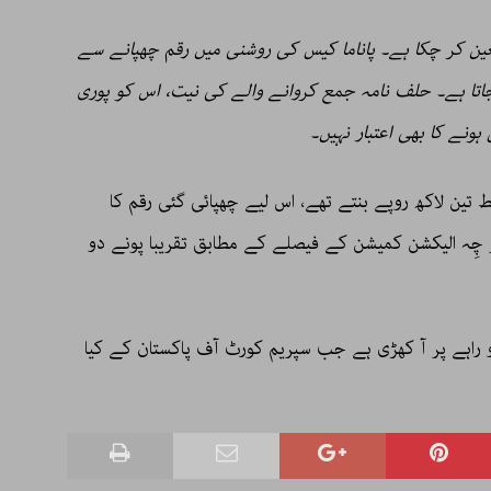
ین کر چکا ہے۔ پاناما کیس کی روشنی میں رقم چھپانے سے
اتا ہے۔ حلف نامہ جمع کروانے والے کی نیت، اس کو پوری
ونے کا بھی اعتبار نہیں۔
 تین لاکھ روپے بنتے تھے، اس لیے چھپائی گئی رقم کا
اگر چِہ الیکشن کمیشن کے فیصلے کے مطابق تقریبا پونے دو
 راہے پر آ کھڑی ہے جب سپریم کورٹ آف پاکستان کے کیا