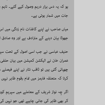
ہو کہ یہ دس ہزار درہم وصول کیے گئے۔ تاہم ب
جات میں شمار ہوتی ہے۔
میاں صاحب نے اپنے کاغذات نام زدگی میں اس رق
جھوٹا بیان دینے کے مترادف ہے اور وہ صادق ا
حنیف عباسی نے جب اسی اصول کے تحت سپریم
عمران خان نے الیکشن کمیشن میں بیان حلفی 
چھپائی گئی ہیں تو ثاقب نثار نے اپنے فیصلے
کرتا کہ متعلقہ فارمز میں تمام رقوم ظاہر نہ
اگر چِہ نواز شریف کے معاملے میں سپریم کورٹ
کر بھی ظاہر کی جانی چاہیے تھی جو نہیں کی