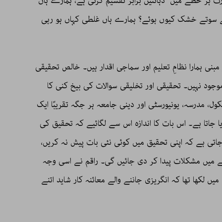
ہر خطے میں ذہانتیں برابر تقسیم کرتی ہے، ہمارے ہاں
ے سوتے خشک کیوں ہوئے؟ ہمارے ہاں غلطی کہاں ہو رہی
بنی ہمارا نظامِ تعلیم اور سماجی اقدار ہیں۔ خالص تحقیقی
جود نہیں۔ تحقیقی اور تخلیقی سوالات کی بیخ کنی کا
ل، مدرسہ، یونیورسٹی اور دینی جامعہ ہر جگہ تقریبًا ایک
جاتا ہے۔ اس بات کا اندازہ اس سے لگائیے کہ تحقیق کی
ی ہے کہ اپنی تحقیق میں کوئی نئی بات پیش نہ کریں،
لنے میں مشکلات پیدا کر دی جائیں گی۔ راقم نے اسی وجہ
میں لکھا تھا کہ انگریزی جاننے والے معائنہ کار شاید اتنے