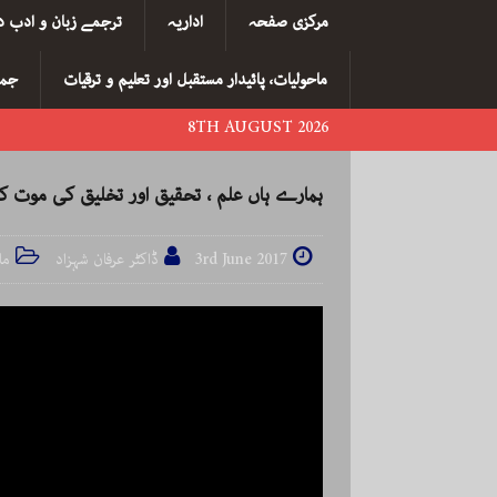
مرکزی صفحہ
اداریہ
ترجمے زبان و ادب د
ماحولیات، پائیدار مستقبل اور تعلیم و ترقیات
جما
8TH AUGUST 2026
ہمارے ہاں علم ، تحقیق اور تخلیق کی موت کی
3rd June 2017
ڈاکٹر عرفان شہزاد
ما