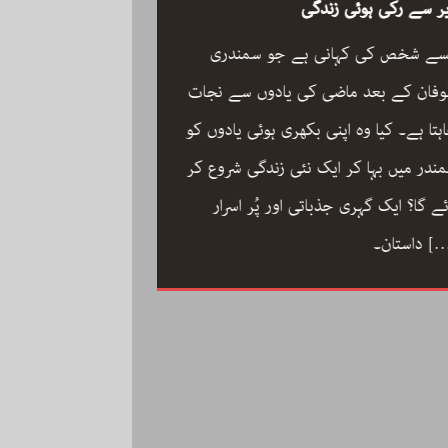
ر سے رکی ہوئی زندگی
سے شخص کی کہانی ہے جو سمندری
فان کے بعد ماضی کی یادوں سے نجات
ہتا ہے۔ کیا وہ اپنی بکھری ہوئی یادوں کو
ون مین آرکسٹرا سجاد
ندر میں بہا کر ایک نئی زندگی شروع کر
مگر با کمال موسیقار 
ئے گا؟ ایک گہری جذباتی اور پُر اسرار
سجاد حسین کی زندگ
[
داستان۔
داستان: مینڈولین کو
مقام دلانے والا یہ با
کاملیت پسندی اور ا
فلمی دنیا میں تنہا رہ
[…]
محمد کی تحریر “ون مین آرکسٹرا”۔