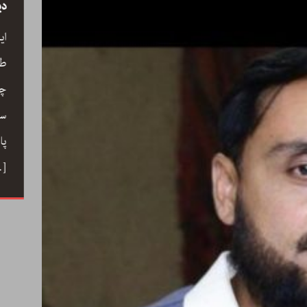
سید
رحیم معینی کرمانشاہی، نیّر مسعود اور صبرِ
دی
خدا
ے کے
ای
رحیم معینی کرمانشاہی کی بصری شاعری،
ری،
طو
نیّر مسعود کا دلگ داز ترجمہ صبرِ خدا، اور
 خوب
چا
ایرانی شعری روایت کے جمالیاتی اور فکری
حباب میں
سم
پہلو… ڈاکٹر ارسلان راٹھور کے اس مضمون
ے دوستی
پا
میں گیت، نظم، تنہائی اور تخلیق کے اسباب
 کا ہنر
…]
پر ایک خوب صورت اور بصیرت افروز گفتگو
[…]