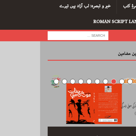
ۂِ کتب
خبر و تبصرہ: لب آزاد ہیں تیرے
ROMAN SCRIPT LA
رین مضامین