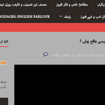
یگراں
مطالعۂِ خاص و فکر افروز
مصنف اور تصنیف و تالیف: روزن تبصر
لِ ادب و شہرِ فنون
رابطہ
NGUAGES: ENGLISH PARLOUR
سے واقع ہوئی ؟
تازہ ت
حولیات، پائیدار مستقبل اور تعلیم و ترقیات
1