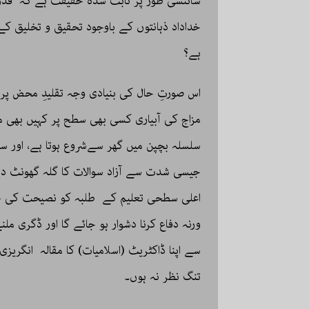
سائنسی طور پر ثابت شدہ حقیقت ہے کہ قدرت 
خداداد ذہانتوں کے باوجود تحقیق و تخلیق ک
ہے؟
اس صورتِ حال کی بنیادی وجہ تقلیدِ محض پر م
مزاج کی آبیاری کسی بھی سطح پر کہیں بھی مو
سلسلہ بچپن میں گھر سےشروع ہوتا ہے، اور سکو
جیسی شدت سے آزاد سوالات کا گلہ گھونٹ دیا 
اعلی سطحی تعلیم کے طلبہ کو نصیحت کی جات
ورنہ دفاع کرنا دشوار ہو جائے گا اور ڈگری م
سے اپنا ڈاکٹریٹ (اسلامیات) کا مقالہ انگریزی 
تنگ نظر نہ ہوں۔