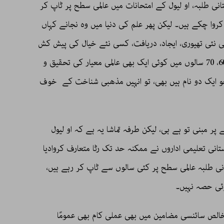
ی طلبہ، او لیول کے امتحانات میں عالمی سطح پر ٹاپ کر
کروا چکے ہیں۔ لیکن پھر علم کی دنیا میں وہ نجانے کہاں
 نئی تھیوری، ایجاد، دریافت، کسی نئے خیال کی پیش کش
میں ان کا نام کہیں نظر نہیں آتا، بلکہ گزشتہ 60، 70 سالوں میں کوئی ایک بھی عالمی معیار کی تحقیق و
و ایک دو نام ہیں بھی، تو انہیں مذھبی شناخت کے خوف
پر مبنی تو ہے ہی، لیکن طرفہ تماشا یہ ہے کہ او لیول
انی تعلیمی اداروں نے ممکنہ حد تک رٹا متعارف کروادیا
انی طلبہ عالمی سطح پر کئی سالوں سے ٹاپ کر رہے ہیں،
وئی حصہ نہیں۔
لص سائنسی مضامین میں بھی عملی کام بھی عمومًا