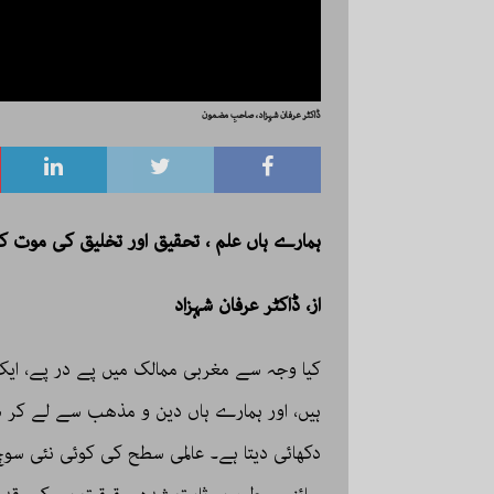
ڈاکٹر عرفان شہزاد، صاحبِ مضمون
ہمارے ہاں علم ، تحقیق اور تخلیق کی موت کی
از، ڈاکٹر عرفان شہزاد
کیا وجہ سے مغربی ممالک میں پے در پے، ایک 
ہیں، اور ہمارے ہاں دین و مذھب سے لے کر س
دکھائی دیتا ہے۔ عالمی سطح کی کوئی نئی سوچ