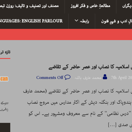
یگراں
مطالعۂِ خاص و فکر افروز
مصنف اور تصنیف و تالیف: روزن تبصر
لِ ادب و شہرِ فنون
رابطہ
NGUAGES: ENGLISH PARLOUR
تازہ ت
 اسلامیہ کا نصاب اور عصر حاضر کے تقاضے
7th April 2
محمد عارف باللہ
Comments Off
 اسلامیہ کا نصاب اور عصر حاضر کے تقاضے (محمد عارف
 ہندوپاک اور بنگلہ دیش کے اکثر مدارس میں مروج نصاب
 ’’درس نظامی‘‘ کے نام سے معروف ومشہور ہے۔ اس کو
یں صدی
[…]