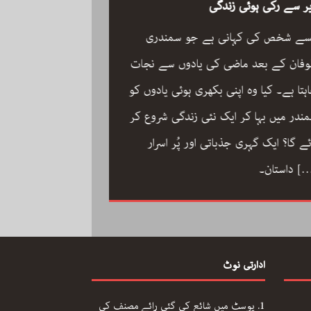
ر سے رکی ہوئی زندگی
سے شخص کی کہانی ہے جو سمندری
فان کے بعد ماضی کی یادوں سے نجات
ہتا ہے۔ کیا وہ اپنی بکھری ہوئی یادوں کو
ون مین آرکسٹرا سجاد
ندر میں بہا کر ایک نئی زندگی شروع کر
مگر با کمال موسیقار 
ئے گا؟ ایک گہری جذباتی اور پُر اسرار
سجاد حسین کی زندگ
[
داستان۔
داستان: مینڈولین کو
مقام دلانے والا یہ با
کاملیت پسندی اور ا
ادارتی نوٹ
فلمی دنیا میں تنہا رہ
[…]
محمد کی تحریر “ون مین آرکسٹرا”۔
پوسٹ میں شائع کی گئی رائے مصنف کی