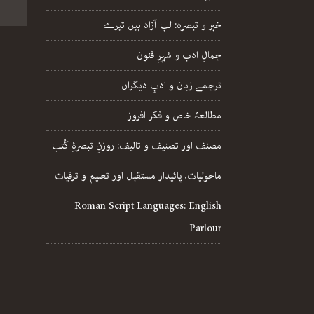
خبر و تبصرہ: لب آزاد ہیں تیرے
جمالِ ادب و شہرِ فنون
ترجمے زبان و ادبِ دیگراں
مطالعۂ خاص و فکر افروز
مصنف اور تصنیف و تالیف: روزنِ تبصرۂِ کُتب
ماحولیات، پائیدار مستقبل اور تعلیم و ترقیات
Roman Script Languages: English
Parlour