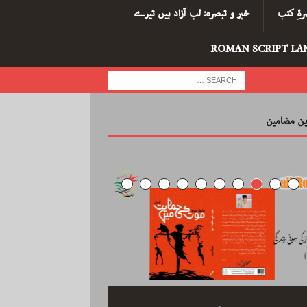
ۂِ کتب
خبر و تبصرہ: لب آزاد ہیں تیرے
ROMAN SCRIPT LA
رین مضامین