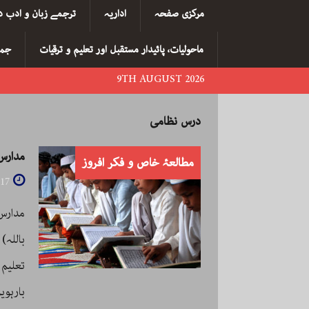
مرکزی صفحہ
اداریہ
ترجمے زبان و ادب د
ماحولیات، پائیدار مستقبل اور تعلیم و ترقیات
جما
9TH AUGUST 2026
درس نظامی
مدارس
مطالعۂ خاص و فکر افروز
017
مدارس
باللہ)
تعلیم
بارہو