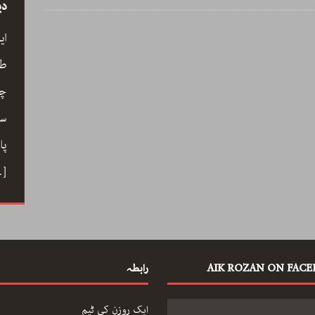
سید
رحیم معینی کرمانشاہی، نیّر مسعود اور صبرِ
دی
خدا
ے کے
ای
رحیم معینی کرمانشاہی کی بصری شاعری،
ری،
طو
نیّر مسعود کا دلگ داز ترجمہ صبرِ خدا، اور
 خوب
چا
ایرانی شعری روایت کے جمالیاتی اور فکری
حباب میں
سم
پہلو… ڈاکٹر ارسلان راٹھور کے اس مضمون
ے دوستی
پا
میں گیت، نظم، تنہائی اور تخلیق کے اسباب
 کا ہنر
…]
پر ایک خوب صورت اور بصیرت افروز گفتگو
[…]
AIK ROZAN ON FAC
رابطہ
ایک روزن کی ٹیم