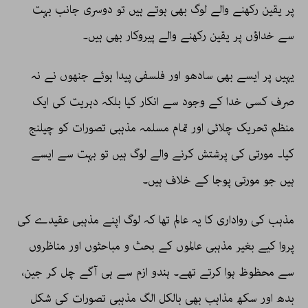
پر یقین رکھنے والے لوگ بھی ہوتے ہیں تو دوسری جانب بہت
سے خداؤں پر یقین رکھنے والے پیروکار بھی ہیں۔
یہیں پر ایسے بھی سادھو اور فلسفی پیدا ہوئے جنھوں نے نہ
صرف کسی خدا کے وجود سے انکار کیا بلکہ دہریت کی ایک
منظم تحریک چلائی اور تمام مسلمہ مذہبی تصورات کو چیلنج
کیا۔ مورتی کی پرشتش کرنے والے لوگ ہیں تو بہت سے ایسے
ہیں جو مورتی پوجا کے خلاف ہیں۔
مذہب کی رواداری کا یہ عالم تھا کہ لوگ اپنے مذہبی عقیدے کی
پروا کیے بغیر مذہبی عالموں کے بحث و مباحثوں اور مناظروں
سے محظوظ ہوا کرتے تھے۔ ہندو ازم سے ہی آگے چل کر جین،
بدھ اور سکھ مذاہب بھی بالکل الگ مذہبی تصورات کی شکل