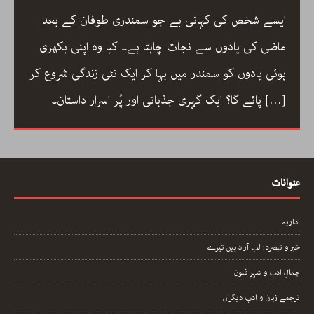
ایسے شخص کی کہانی ہے جو سمندری طوفان کے بعد
ماضی کی یادوں سے نجات چاہتا ہے۔ کیا وہ اپنی بکھری
ہوئی یادوں کو سمندر میں بہا کر ایک نئی زندگی شروع کر
[…]
پائے گا؟ ایک گہری جذباتی اور پُر اسرار داستان۔
عنوانات
اداریہ
خبر و تبصرہ: لب آزاد ہیں تیرے
جمالِ ادب و شہرِ فنون
ترجمے زبان و ادبِ دیگراں