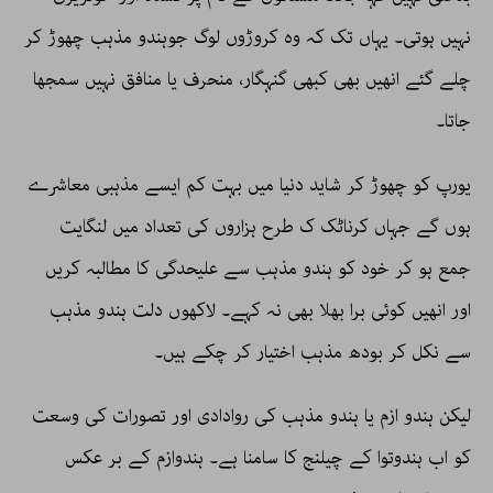
نہیں ہوتی۔ یہاں تک کہ وہ کروڑوں لوگ جوہندو مذہب چھوڑ کر
چلے گئے انھیں بھی کبھی گنہگار، منحرف یا منافق نہیں سمجھا
جاتا۔
یورپ کو چھوڑ کر شاید دنیا میں بہت کم ایسے مذہبی معاشرے
ہوں گے جہاں کرناٹک ک طرح ہزاروں کی تعداد میں لنگایت
جمع ہو کر خود کو ہندو مذہب سے علیحدگی کا مطالبہ کریں
اور انھیں کوئی برا بھلا بھی نہ کہے۔ لاکھوں دلت ہندو مذہب
سے نکل کر بودھ مذہب اختیار کر چکے ہیں۔
لیکن ہندو ازم یا ہندو مذہب کی روادادی اور تصورات کی وسعت
کو اب ہندوتوا کے چیلنج کا سامنا ہے۔ ہندوازم کے بر عکس