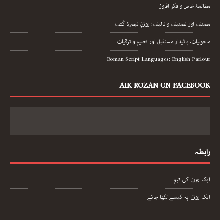
مطالعۂ خاص و فکر افروز
مصنف اور تصنیف و تالیف: روزنِ تبصرۂِ کُتب
ماحولیات، پائیدار مستقبل اور تعلیم و ترقیات
Roman Script Languages: English Parlour
AIK ROZAN ON FACEBOOK
رابطہ
ایک روزن کی ٹیم
ایک روزن پہ کیسے لکھا جائے