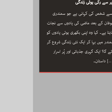
ر سے رکی ہوئی زندگی
سے شخص کی کہانی ہے جو سمندری
فان کے بعد ماضی کی یادوں سے نجات
ہتا ہے۔ کیا وہ اپنی بکھری ہوئی یادوں کو
ون مین آرکسٹرا سجاد
ندر میں بہا کر ایک نئی زندگی شروع کر
مگر با کمال موسیقار 
ئے گا؟ ایک گہری جذباتی اور پُر اسرار
سجاد حسین کی زندگ
[
داستان۔
داستان: مینڈولین کو
مقام دلانے والا یہ با
کاملیت پسندی اور ا
فلمی دنیا میں تنہا رہ
[…]
محمد کی تحریر “ون مین آرکسٹرا”۔