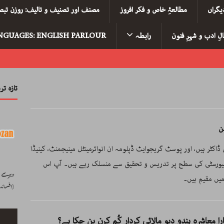
یگراں
مطالعۂِ خاص و فکر افروز
مصنف اور تصنیف و تالیف: روزن تبصر
لِ ادب و شہرِ فنون
رابطہ
NGUAGES: ENGLISH PARLOUR
تازہ ت
کٹر ہیں، اور پوسٹ گریجوایٹ ڈپلومہ ان انوائرمینٹل مینیجمنٹ، کینیڈا
یورسٹی کی سطح پر تدریس و تحقیق سے منسلک رہے ہیں۔ آپ اس
میں مقیم ہیں۔
ارا معاشرہ ہندو دیو مالائی کردار کُم کرن بن چکا ہے؟