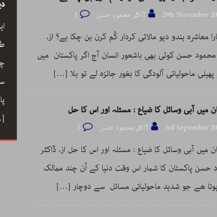
سید
رحیم معینی کرمانشاہی، نیّر مسعود اور صبرِ
دی
29th November 20
ڈاکٹر محمود حسن
1
خدا
ے کے
ای
ارا معاشرہ ہندو دیو مالائی کردار کُم کرن بن چکا ہے؟ از،
رحیم معینی کرمانشاہی کی بصری شاعری،
ری،
طو
 محمود حسن کوئی بھی باشعور انسان آج اگر پاکستان میں
نیّر مسعود کا دلگ داز ترجمہ صبرِ خدا، اور
 خوب
چا
پھیلی ماحولیاتی آلودگی کا بغور جائزہ لے تو بلا
[…]
ایرانی شعری روایت کے جمالیاتی اور فکری
حباب میں
سم
پہلو… ڈاکٹر ارسلان راٹھور کے اس مضمون
ے دوستی
پا
ن میں آبی وسائل کا ضیاع : مسئلہ اور اس کا حل
میں گیت، نظم، تنہائی اور تخلیق کے اسباب
 کا ہنر
…]
3rd September 2
ڈاکٹر محمود حسن
5
پر ایک خوب صورت اور بصیرت افروز گفتگو
ن میں آبی وسائل کا ضیاع : مسئلہ اور اس کا حل از، ڈاکٹر
[…]
 حسن پاکستان کا شمار اس وقت دنیا کے اُن چند ممالک
وتا ھے جو شدید ماحولیاتی مسائل سے دوچار
[…]