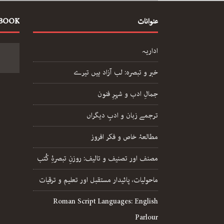
عنوانات
EBOOK
اداریہ
خبر و تبصرہ: لب آزاد ہیں تیرے
جمالِ ادب و شہرِ فنون
ترجمے زبان و ادبِ دیگراں
مطالعۂ خاص و فکر افروز
مصنف اور تصنیف و تالیف: روزنِ تبصرۂِ کُتب
ماحولیات، پائیدار مستقبل اور تعلیم و ترقیات
Roman Script Languages: English
Parlour