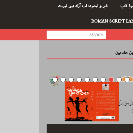
ۂِ کتب
خبر و تبصرہ: لب آزاد ہیں تیرے
ROMAN SCRIPT LA
رین مضامین