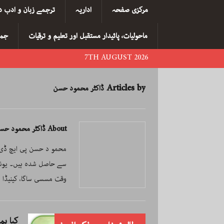
مرکزی صفحہ
اداریہ
ترجمے زبان و ادب د
ماحولیات، پائیدار مستقبل اور تعلیم و ترقیات
جما
7TH AUGUST 2026
Articles by
ڈاکٹر محمود حسن
About ڈاکٹر محمود حسن
محمو د حسن پی ایچ ڈی ڈا
سے حاصل شدہ ہیں۔ یون
وقت مسسی ساگا، کینیڈا 
کیا ہم