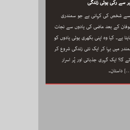
ر سے رکی ہوئی زندگی
سے شخص کی کہانی ہے جو سمندری
فان کے بعد ماضی کی یادوں سے نجات
ہتا ہے۔ کیا وہ اپنی بکھری ہوئی یادوں کو
ون مین آرکسٹرا سجاد
ندر میں بہا کر ایک نئی زندگی شروع کر
مگر با کمال موسیقار 
ئے گا؟ ایک گہری جذباتی اور پُر اسرار
سجاد حسین کی زندگ
[
داستان۔
داستان: مینڈولین کو
مقام دلانے والا یہ با
کاملیت پسندی اور ا
فلمی دنیا میں تنہا رہ
[…]
محمد کی تحریر “ون مین آرکسٹرا”۔