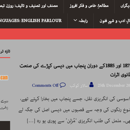
یگراں
مطالعۂِ خاص و فکر افروز
مصنف اور تصنیف و تالیف: روزن تبصر
لِ ادب و شہرِ فنون
رابطہ
NGUAGES: ENGLISH PARLOUR
تازہ ت
سنہ 1875 اور 1885کے دوران پنجاب میں دیسی کپڑے کی صنعت
انوی اثرات
25th December 20
سالار کوکب
Comments Off
وسی کی انگریزی نقل، جسے پنجاب میں بخارا کہتے تھے،
شوخ رنگوں کی وجہ سے قصبوں میں دیسی اصل کی جگہ لے
ی۔ ململ کی طلب انگریزی ‘مُزلِن’ سے پوری ہو رہ
[…]