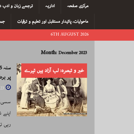
مرکزی صفحہ
اداریہ
ترجمے زبان و ادب د
ماحولیات، پائیدار مستقبل اور تعلیم و ترقیات
جما
6TH AUGUST 2026
Month:
December 2023
خبر و تبصرہ: لب آزاد ہیں تیرے
پر برط
23
سسی/س
اپنے 
رہی تھ