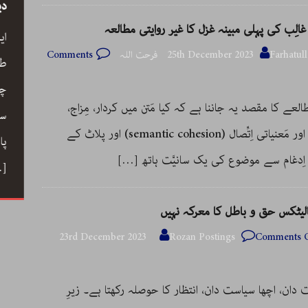
سید
رحیم معینی کرمانشاہی، نیّر مسعود اور صبرِ
دی
خدا
غالِب کی پہلی مبینہ غزل کا غیر روایتی مطالعہ
ے کے
ای
Farhat فرحت اللہ
25th December 2023
Comments
رحیم معینی کرمانشاہی کی بصری شاعری،
ری،
طو
نیّر مسعود کا دلگ داز ترجمہ صبرِ خدا، اور
 خوب
چا
لعے کا مقصد یہ جاننا ہے کہ کیا مَتن میں کردار، مِزاج،
ایرانی شعری روایت کے جمالیاتی اور فکری
حباب میں
سم
لَہجے اور مَعنیاتی اِتِّصال (semantic cohesion) اور پلاٹ کے
پہلو… ڈاکٹر ارسلان راٹھور کے اس مضمون
ے دوستی
پا
اِدغام سے موضوع کی یک سانیَّت ہاتھ
[…]
میں گیت، نظم، تنہائی اور تخلیق کے اسباب
 کا ہنر
…]
پر ایک خوب صورت اور بصیرت افروز گفتگو
الیٹکس حق و باطل کا معرکہ نہیں
[…]
23rd December 2023
Rozan Postings
Comments O
دان، اچھا سیاست دان، انتظار کا حوصلہ رکھتا ہے۔ زیرِ