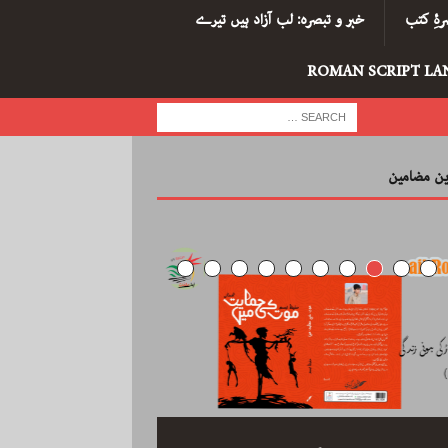
ۂِ کتب
خبر و تبصرہ: لب آزاد ہیں تیرے
ROMAN SCRIPT LA
رین مضامین