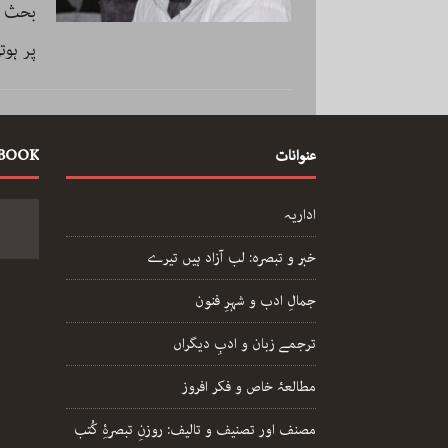
بحث ب
پر ہوت
عنوانات
EBOOK
اداریہ
خبر و تبصرہ: لب آزاد ہیں تیرے
جمالِ ادب و شہرِ فنون
ترجمے زبان و ادبِ دیگراں
مطالعۂ خاص و فکر افروز
مصنف اور تصنیف و تالیف: روزنِ تبصرۂِ کُتب