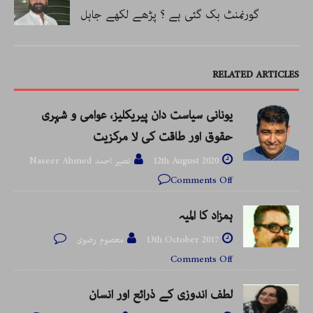
گورنمنٹ بک گئی ہے ؟ پڑھے لکھے جاہل
RELATED ARTICLES
یونانی سیاست دان پیریکلیز، عوامی و شہری
حقوق اور طاقت کی لا مرکزیت
12th August 2020
نصیر احمد Naseer Ahmed
Comments Off
ہمزاد کا المیہ
13th October 2017
معصوم رضوی
Comments Off
لطف اندوزی کے ذرائع اور انسان