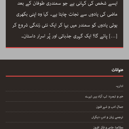
ایسے شخص کی کہانی ہے جو سمندری طوفان کے بعد
ماضی کی یادوں سے نجات چاہتا ہے۔ کیا وہ اپنی بکھری
ہوئی یادوں کو سمندر میں بہا کر ایک نئی زندگی شروع کر
[…]
پائے گا؟ ایک گہری جذباتی اور پُر اسرار داستان۔
عنوانات
اداریہ
خبر و تبصرہ: لب آزاد ہیں تیرے
جمالِ ادب و شہرِ فنون
ترجمے زبان و ادبِ دیگراں
مطالعۂ خاص و فکر افروز