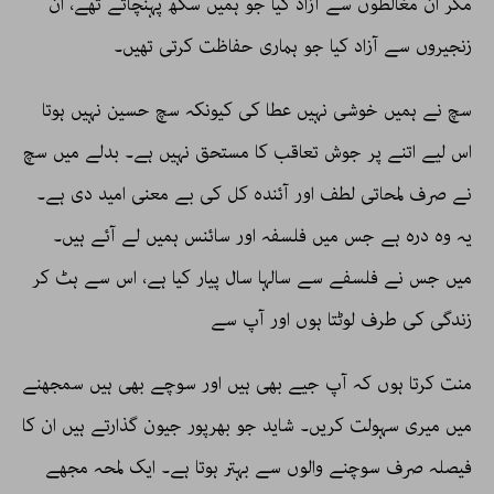
مگر ان مغالطوں سے آزاد کیا جو ہمیں سکھ پہنچاتے تھے، ان
زنجیروں سے آزاد کیا جو ہماری حفاظت کرتی تھیں۔
سچ نے ہمیں خوشی نہیں عطا کی کیونکہ سچ حسین نہیں ہوتا
اس لیے اتنے پر جوش تعاقب کا مستحق نہیں ہے۔ بدلے میں سچ
نے صرف لمحاتی لطف اور آئندہ کل کی بے معنی امید دی ہے۔
یہ وہ درہ ہے جس میں فلسفہ اور سائنس ہمیں لے آئے ہیں۔
میں جس نے فلسفے سے سالہا سال پیار کیا ہے، اس سے ہٹ کر
زندگی کی طرف لوٹتا ہوں اور آپ سے
منت کرتا ہوں کہ آپ جیے بھی ہیں اور سوچے بھی ہیں سمجھنے
میں میری سہولت کریں۔ شاید جو بھرپور جیون گذارتے ہیں ان کا
فیصلہ صرف سوچنے والوں سے بہتر ہوتا ہے۔ ایک لمحہ مجھے