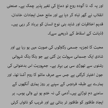
اور یہ کہ نا آلودہ روح تو دماغ کی تغیر پذیر چمک ہے۔ صنعتی
انقلاب نے گھر تباہ کر دیا ہے اور مانع حمل ایجادات خاندان،
قدیم اخلاقیات اور شاید بنی نوع انسان کو برباد کر رہی ہیں۔
(ذہانت کے اسقاط کے ذریعے سے)۔
محبت کا تجزیہ جسمی رکاوٹوں کی صورت میں ہو رہا ہے اور
شادی ایک جسمانی سہولت بن گئی ہے جو رنگا رنگ شہوانی
رشتوں سے تھوڑی سی ہی بہتر ہے۔ جمہوریت اس بدعنوانی کی
جون اختیار کرگئی ہے جس سے صرف مائلو کا روم آشنا تھا۔ اور
ہمارے بے طبقہ فردوس کے سپنے ہر روز ہماری آنکھوں کے
سامنے دم توڑتے ہیں۔آدمی کی نہ ختم ہو نے والی ہوس۔ ہر
ایجاد طاقتور کو طاقتور تر بناتی ہے اور غریب کو ناتواں کرتی