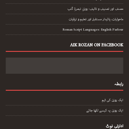
مصنف اور تصنیف و تالیف: روزنِ تبصرۂِ کُتب
ماحولیات، پائیدار مستقبل اور تعلیم و ترقیات
Roman Script Languages: English Parlour
AIK ROZAN ON FACEBOOK
رابطہ
ایک روزن کی ٹیم
ایک روزن پہ کیسے لکھا جائے
ادارتی نوٹ