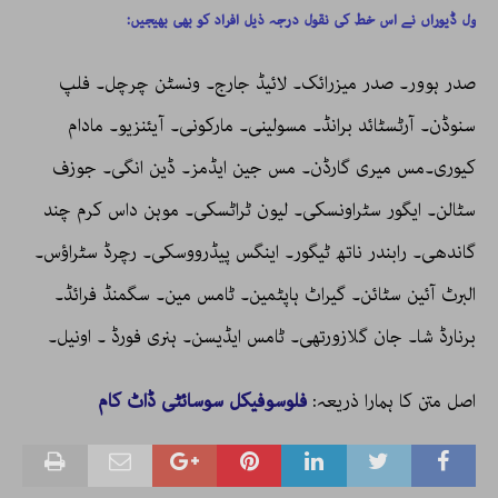
ول ڈیوراں نے اس خط کی نقول درجہ ذیل افراد کو بھی بھیجیں:
صدر ہوور۔ صدر میزرائک۔ لائیڈ جارج۔ ونسٹن چرچل۔ فلپ
سنوڈن۔ آرٹسٹائد برانڈ۔ مسولینی۔ مارکونی۔ آیئنزیو۔ مادام
کیوری۔مس میری گارڈن۔ مس جین ایڈمز۔ ڈین انگی۔ جوزف
سٹالن۔ ایگور سٹراونسکی۔ لیون ٹراٹسکی۔ موہن داس کرم چند
گاندھی۔ رابندر ناتھ ٹیگور۔ اینگس پیڈرووسکی۔ رچرڈ سٹراؤس۔
البرٹ آئین سٹائن۔ گیراٹ ہاپٹمین۔ ٹامس مین۔ سگمنڈ فرائڈ۔
برنارڈ شا۔ جان گلازورتھی۔ ٹامس ایڈیسن۔ ہنری فورڈ ۔ اونیل۔
اصل متن کا ہمارا ذریعہ:
فلوسوفیکل سوسائٹی ڈاٹ کام