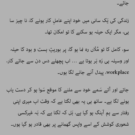
جائے۔
زندگی کی یَک سانی میں خود اپنے عاملِ کار ہونے کا، نا چیز سا
ہی، مگر ایک حیلہ ہو سکنے کا تو امکان تھا۔
سو، کامل کا تو مُلّاں رہ نما ہو گا، پر بوریتِ ہست و بود کا حیلہ
اور وسیلہ ہی رَہ بَر ہوتا ہے … اب پچھلے دس دن سے جائے کار،
workplace، پیدل آنے جانے لگا ہوں۔
جاتے اور آتے سَمے خود سے ملنے کا موقع سَوا ہو کر دست یاب
ہونے لگا ہے۔ ساتھ ہی یہ بھی لگتا ہے کہ وقت اب میری اپنی
رفتار سے ہم آہنگ ہو گیا ہے، بَل کہ لگتا ہے کہ بَہ غیرکسی
شعوری کوشش کے اسے واپس گھمانے پر بھی قادر ہو گیا ہوں۔