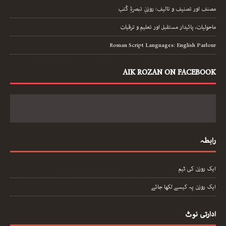
مصنف اور تصنیف و تالیف: روزنِ تبصرۂِ کُتب
ماحولیات، پائیدار مستقبل اور تعلیم و ترقیات
Roman Script Languages: English Parlour
AIK ROZAN ON FACEBOOK
رابطہ
ایک روزن کی ٹیم
ایک روزن پہ کیسے لکھا جائے
ادارتی نوٹ