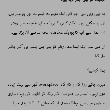
ہم بھی وہی ہیں، جو کئی ایک دوسرے تیسرے اور چوتھے ہیں،
اور ہو سکتے ہیں۔ لیکن کبھی کبھی بَہ ظاہر عامیانہ سی روِش
اور عمل سے آپ کا یوریکا، eureka، لمحہ سامنے آن پڑتا ہے۔
ان میں سے ایک ایسا لمحہ راقم کو بھی بس ایسے ہی آتے جاتے
مل گیا۔
بھلا کیسے؟
میری جائے روز گار و کار گاہ، workplace، گھر سے بہت زیادہ
دور نہیں۔ ایسے ہی عمومیت کے زنگ کو اتارنے کی بہت ساری
سبیلوں میں سے اچانک خیال آیا کہ جائے کار گاہ پیدل جایا