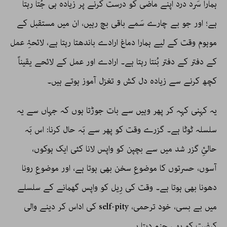
ہمارا سَرد درد اپنے ماضی کو درست کرنے پر زیادہ ہی جُتا رہتا
ہے؛ اور جو بے چارے سَمے باقی بچ رہیں، ان میں مستقبل کے
موہوم وقت کے لیے ہمارا دماغ ارادے باندھتا رہتا ہے، لائحۂِ عمل
کے دفتر کے دفتر بُنتا رہتا ہے۔ ارادے اور عمل کے لائحے یقیناً
کچھ کرنے سے زیادہ دل کش و تغزل آموز ہوتے ہیں۔
یہ کہنی کہہ کر پھر وہیں سے بات جوڑتا ہوں کہ جہاں سے یہ
سلسلہ ٹوٹا ہے۔ گزرے وقت کو پھر سے بَہ حال کرنا: اس بَہ
حالئِ گزر شد میں سے بچپن کو واپس لانا کئی ایک ہوکوں،
آسوں، حسرتوں کا موضوعِ سخن بھی ہوتا ہے، اور موضوعِ رونا
دھونا بھی ہوتا ہے۔ وقت کی رِیل کو واپس گھمانے کے سلسلے
میں بے بسی، خود ترحمی، self-pity کی اداس کر دینے والی
کیفیت کو بھی جنم دیتا ہے۔