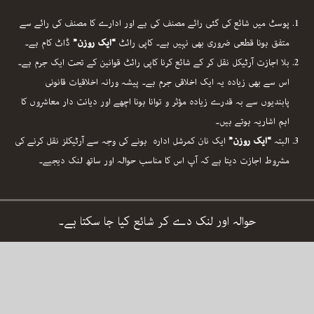
پوسٹ میں شائع کی گئی رائے مصنف کی ہے اور ادارے کا مصنف کی رائے سے
متفق ہونا قطعی ضروری بھی نہیں ہے۔ کاپی رائٹ
“ایک روزن”
ڈاٹ کام ہے۔
بلا اجازت آرٹیکل نقل کر کے شائع کرنا کاپی رائٹ قوانین کے تحت ایک جرم ہے۔
اس سے بھی زیادہ یہ ایک اخلاقی جرم ہے۔ پیشہ ورانہ اخلاقیات قانونی
پابندیوں سے بہ قدرے زیادہ مؤثر و توانا ہونا اچھے اور دیانت دار معاشروں کا
اہم اشاریہ ہوتے ہیں۔
البتہ
“ایک روزن”
ایک نان کمرشل ادارہ ہونے کی وجہ سے آرٹیکلز نقل کرنے کی
مشروط اجازت دیتا ہے کہ آپ اس کا مناسب حوالہ اور ساتھ لنک دیجیے۔
حوالہ اور لنک دے کر شائع کیا جا سکتا ہے۔