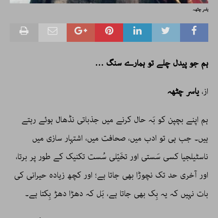
یاسر چٹھہ
ہم جو پیدل چلے تو ہمارے سنگ …
از،
یاسر چٹھہ
ہم اپنے بچپن کو بَہ حال کرنے میں جذباتی نڈھال ہوئے رہتے
ہیں۔ جب ہی تو ادب میں، صحافت میں، اشتہار سازی میں
ناسٹیلجیا کسی سَستی اور تخَیّلی سُست تکنیک کے طور پر برتا،
اور آخری حد تک نچوڑا بھی جاتا ہے؛ اور کچھ زیادہ حیرانی کی
بات نہیں کہ یہ بِک بھی جاتا ہے، بَل کہ دھڑا دھڑ بِکتا ہے۔