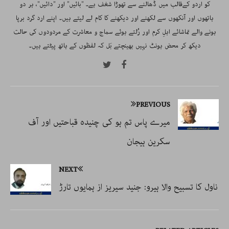
کو اردو کےقالب میں ڈھالنے سے تھوڑا شغف ہے۔ "بائیں" اور "دائیں"، ہر دو
ہاتھوں اور آنکھوں سے لکھنے اور دیکھنے کا کام لے لیتے ہیں۔ اپنے ارد گرد برپا
ہونے والے تماشائے اہلِ کرم اور رُلتے ہوئے سماج و معاشرت کے مردودوں کی حالت
دیکھ کر محض ہونٹ نہیں بھینچتے بَل کہ لفظوں کے ہاتھ پیٹتے ہیں۔
PREVIOUS
میرے پاس تم ہو کی چنیدہ قباحتیں اور آف
سکرین ہیجان
NEXT
ناول کا تسبیح والا ہیرو: جنید سیریز از ہمایوں تارڑ