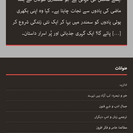
ماضی کی یادوں سے نجات چاہتا ہے۔ کیا وہ اپنی بکھری
ہوئی یادوں کو سمندر میں بہا کر ایک نئی زندگی شروع کر
[…]
پائے گا؟ ایک گہری جذباتی اور پُر اسرار داستان۔
عنوانات
اداریہ
خبر و تبصرہ: لب آزاد ہیں تیرے
جمالِ ادب و شہرِ فنون
ترجمے زبان و ادبِ دیگراں
مطالعۂ خاص و فکر افروز