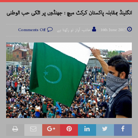
انگلینڈ بمقابلہ پاکستان کرکٹ میچ : جھنڈوں پر اٹکی حب الوطنی
16th June 2017
حاشیہ آواز تو رکھتا ہے
Comments Off