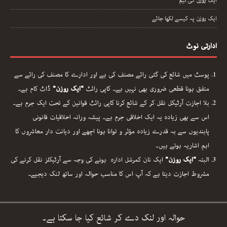
ایک روزن کی ٹیم
ایک روزن پہ کیسے لکھا جائے
ادارتی نوٹ
پوسٹ میں شائع کی گئی رائے مصنف کی ہے اور ادارے کا مصنف کی رائے سے
متفق ہونا قطعی ضروری بھی نہیں ہے۔ کاپی رائٹ
“ایک روزن”
ڈاٹ کام ہے۔
بلا اجازت آرٹیکل نقل کر کے شائع کرنا کاپی رائٹ قوانین کے تحت ایک جرم ہے۔
اس سے بھی زیادہ یہ ایک اخلاقی جرم ہے۔ پیشہ ورانہ اخلاقیات قانونی
پابندیوں سے بہ قدرے زیادہ مؤثر و توانا ہونا اچھے اور دیانت دار معاشروں کا
اہم اشاریہ ہوتے ہیں۔
البتہ
“ایک روزن”
ایک نان کمرشل ادارہ ہونے کی وجہ سے آرٹیکلز نقل کرنے کی
مشروط اجازت دیتا ہے کہ آپ اس کا مناسب حوالہ اور ساتھ لنک دیجیے۔
حوالہ اور لنک دے کر شائع کیا جا سکتا ہے۔