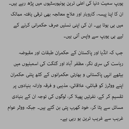
یورپ سمیت دنیا کی اعلی ترین یونیورسٹیوں میں پڑھ رہے ہیں۔
ان کا اپنا پیسہ، کاروبار اور علاج معالجہ بھی ترقی یافتہ ممالک
میں ہی ہوتا ہے۔ ان کی اپنی نسلیں صرف حکمرانی کرنے کے
لیے ہی یورپ سے واپس آتی ہیں۔
جب کہ انڈیا اور پاکستان کے حکمران طبقات اور مقبوضہ
ریاست کی سری نگر، مظفر آباد اور گلگت کی اسمبلیوں میں
بیٹھے انہی پاکستانی و بھارتی حکمرانوں کے کٹھ پتلی حکمران
اپنے ووٹرز کو قبائلی، علاقائی، مذہبی و فرقہ وارانہ بنیادوں پر
تقسیم کر کے، نفرتیں پھیلا کر، لوگوں کی توجہ ان کے بنیادی
مسائل سے ہٹا کر، خود کھرب پتی بن گئے ہیں۔ جبکہ ووٹر عوام
غریب سے غریب ترین ہو رہی ہے۔