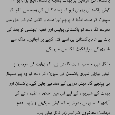
پاکستان کی سرزمین پر بھارت بمقابلہ پاکستان میچ ہورہا ہو اور
کوئی پاکستانی بھارتی ٹیم کو پسند کرنے کی وجہ سے انڈیا کو
سپورٹ کر دے، انڈیا کا پرچم لہرا دے یا انڈین ٹیم کے حق میں
نعرے لگا دے تو پاکستانی پولیس اور خفیہ ایجنسی تو بعد کی
بات ہے عام پاکستانی ہی اسے قتل کرنے پر آجائیں۔ ملک سے
غداری کے سرٹیفکیٹ الگ سے ملیں گے۔
بالکل یہی حساب بھارت کا بھی ہے، اگر بھارت کی سرزمین پر
کوئی بھارتی شہری پاکستان کی سپورٹ کر دے تو وہ پھر ہسپتال
ہی پہنچے گا۔ دیش دروہی کے مقدمے چلیں گے۔ پاکستان اور
بھارت کے شہریوں کے لیے اس میں اخلاق و اظہار رائے کی
آزادی کا سبق ہے بشرط یہ کہ کوئی سیکھنے والا ہو۔ عدم
برداشت معاشروں کے لیے زہر قاتل ہوتی ہے۔