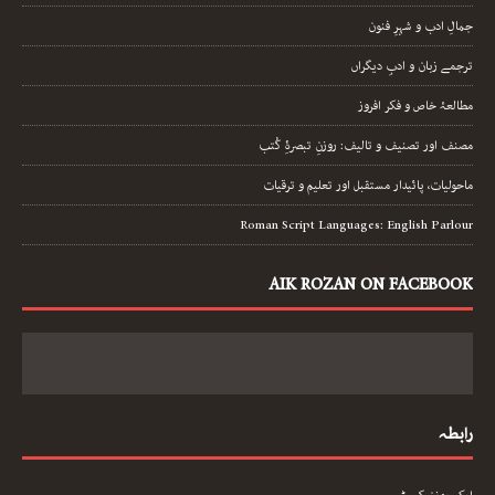
جمالِ ادب و شہرِ فنون
ترجمے زبان و ادبِ دیگراں
مطالعۂ خاص و فکر افروز
مصنف اور تصنیف و تالیف: روزنِ تبصرۂِ کُتب
ماحولیات، پائیدار مستقبل اور تعلیم و ترقیات
Roman Script Languages: English Parlour
AIK ROZAN ON FACEBOOK
رابطہ