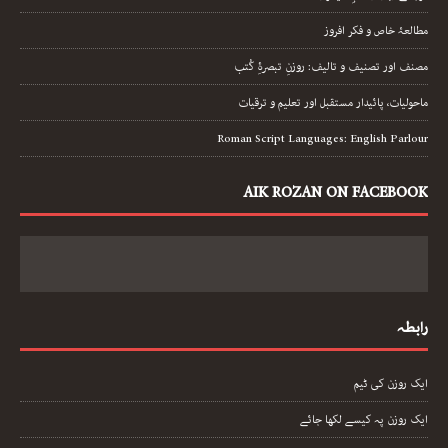
مطالعۂ خاص و فکر افروز
مصنف اور تصنیف و تالیف: روزنِ تبصرۂِ کُتب
ماحولیات، پائیدار مستقبل اور تعلیم و ترقیات
Roman Script Languages: English Parlour
AIK ROZAN ON FACEBOOK
رابطہ
ایک روزن کی ٹیم
ایک روزن پہ کیسے لکھا جائے