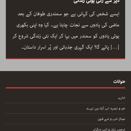
دیر سے رکی ہوئی زندگی
ایسے شخص کی کہانی ہے جو سمندری طوفان کے بعد
ماضی کی یادوں سے نجات چاہتا ہے۔ کیا وہ اپنی بکھری
ہوئی یادوں کو سمندر میں بہا کر ایک نئی زندگی شروع کر
[…]
پائے گا؟ ایک گہری جذباتی اور پُر اسرار داستان۔
عنوانات
اداریہ
خبر و تبصرہ: لب آزاد ہیں تیرے
جمالِ ادب و شہرِ فنون
ترجمے زبان و ادبِ دیگراں