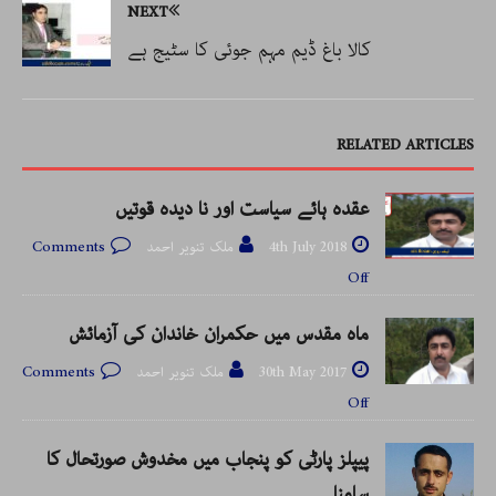
NEXT
کالا باغ ڈیم مہم جوئی کا سٹیج ہے
RELATED ARTICLES
عقدہ ہائے سیاست اور نا دیدہ قوتیں
4th July 2018
ملک تنویر احمد
Comments
Off
ماہ مقدس میں حکمران خاندان کی آزمائش
30th May 2017
ملک تنویر احمد
Comments
Off
پیپلز پارٹی کو پنجاب میں مخدوش صورتحال کا
سامنا