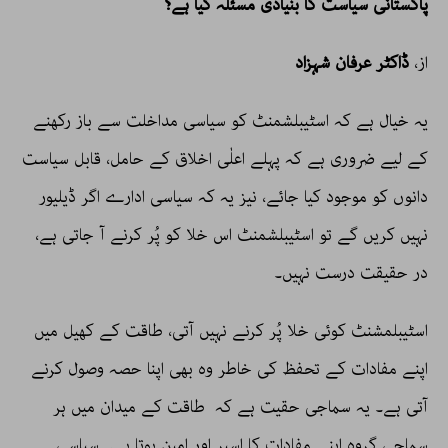
پاکستانی سیاست کا بنیادی مسئلہ کیا ہے؟
از،
ڈاکٹر عرفان شہزاد
یہ خیال ہے کہ اسٹیبلشمنٹ کو سیاسی مداخلت سے باز رکھنے
کے لیے ضروری ہے کہ پہلے اعلٰی اخلاق کے حامل، قابل سیاست
دانوں کو موجود کیا جائے، نیز یہ کہ سیاسی ادارے اگر ڈیلیور
نہیں کریں گے تو اسٹیبلشمنٹ اس خلا کو پُر کرنے آ جاتی ہے،
در حقیقت درست نہیں۔
اسٹیبلمشنٹ کوئی خلا پُر کرنے نہیں آتی، طاقت کے کھیل میں
اپنے مفادات کے تحفظ کی خاطر وہ بھی اپنا حصہ وصول کرنے
آتی ہے۔ یہ سماجی حقیت ہے کہ طاقت کے میدان میں ہر
سماجی گروہ اپنے مفادات کا اسیر اور امین ہوتا ہے۔ سیاسی