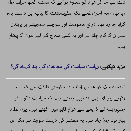
دے تب جا کر عوام کو معلوم ہوا ہے کہ مسئلہ کچھ خراب چل
رہا تھا، ورنہ آخری لمحے تک اسٹیبلمشنٹ کا بیانیہ ہی درست باور
کرایا جا رہا تھا۔ ذرائع معلومات اور سوچنے سمجھنے پر پابندی
سے ان کا کام چلتا ہے اور یہ کسی سماج کے لیے موت کا پیغام
ہے۔
مزید دیکھیے:
ریاست سیاست کی مخالفت کب بند کرے گی؟
اسٹیبلشمنٹ کو عوامی نمائندے حکومتی طاقت سے قابو میں
رکھتے ہیں اور یہی وہ نہیں چاہتے جب کہ سیاست دانوں کو
جمہوریت کے ذریعے سے عوام قابو میں رکھتے ہیں۔ یوں نظام
بہتر ہوتا چلا جاتا ہے۔ یہ مسئلے کی درست صورت ہے مگر اس