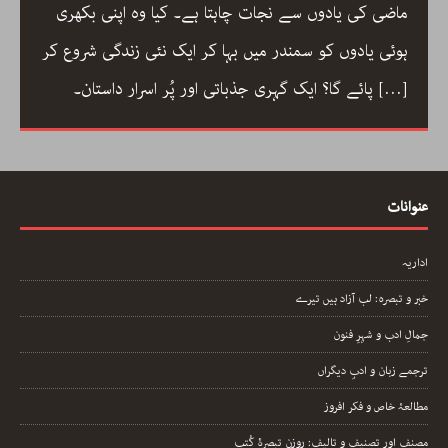
ماضی کی یادوں سے نجات چاہتا ہے۔ کیا وہ اپنی بکھری
ہوئی یادوں کو سمندر میں بہا کر ایک نئی زندگی شروع کر
[…]
پائے گا؟ ایک گہری جذباتی اور پُر اسرار داستان۔
عنوانات
اداریہ
خبر و تبصرہ: لب آزاد ہیں تیرے
جمالِ ادب و شہرِ فنون
ترجمے زبان و ادبِ دیگراں
مطالعۂ خاص و فکر افروز
مصنف اور تصنیف و تالیف: روزنِ تبصرۂِ کُتب