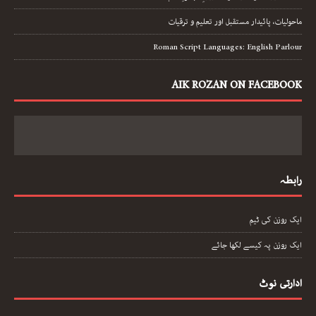
ماحولیات، پائیدار مستقبل اور تعلیم و ترقیات
Roman Script Languages: English Parlour
AIK ROZAN ON FACEBOOK
رابطہ
ایک روزن کی ٹیم
ایک روزن پہ کیسے لکھا جائے
ادارتی نوٹ