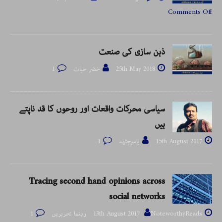
Comments Off
ذہن سازی کی صنعت
25th May 2018
خضر حیات
1
سیاسی محرکات واقعات اور روحوں کا قد ناپتے
ہیں
15th August 2017
یاسرچٹھہ
1
Tracing second hand opinions across
social networks
NoteworthyReads رہنما تحریریں
13th August 2017
1