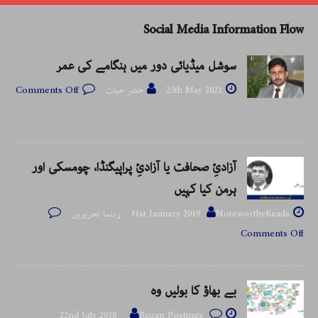
Social Media Information Flow
سوشل میڈیائی دور میں ہنگامے کی عمر
25th May 2021
خضر حیات
Comments Off
آزادئِ صحافت یا آزادئِ پراپیگنڈا، چومسکی اور
ہرمن کیا کہیں
NoteworthyReads رہنما تحریریں
31st January 2019
Comments Off
بے بھاؤ کا بولیں وہ
22nd July 2018
Rozan Postings