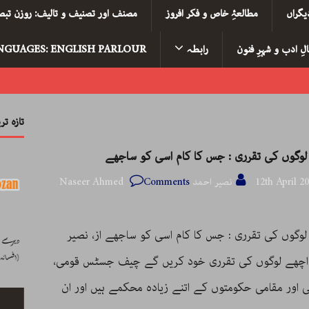
یگراں
مطالعۂِ خاص و فکر افروز
مصنف اور تصنیف و تالیف: روزن تبصر
لِ ادب و شہرِ فنون
رابطہ
NGUAGES: ENGLISH PARLOUR
تازہ ت
لوگوں کی تقرری : جس کا کام اسی کو ساجھے
12th April 2
نصیر احمد Naseer Ahmed
Comments
لوگوں کی تقرری : جس کا کام اسی کو ساجھے از، نصیر
اچھے لوگوں کی تقرری خود کریں گے چیف جسٹس قومی،
 اور مقامی حکومتوں کے اتنے زیادہ محکمے ہیں اور ان