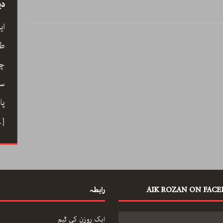
سید
رحیم معینی کرمانشاہی، نیّر مسعود اور صبرِ
دی
خدا
ے کے
ای
رحیم معینی کرمانشاہی کی بصری شاعری،
ری،
طو
نیّر مسعود کا دلگ داز ترجمہ صبرِ خدا، اور
 خوب
چا
ایرانی شعری روایت کے جمالیاتی اور فکری
حباب میں
سم
پہلو… ڈاکٹر ارسلان راٹھور کے اس مضمون
ے دوستی
پا
میں گیت، نظم، تنہائی اور تخلیق کے اسباب
 کا ہنر
…]
پر ایک خوب صورت اور بصیرت افروز گفتگو
[…]
AIK ROZAN ON FAC
رابطہ
ایک روزن کی ٹیم