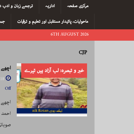
مرکزی صفحہ
اداریہ
ترجمے زبان و ادب د
ماحولیات، پائیدار مستقبل اور تعلیم و ترقیات
جما
6TH AUGUST 2026
CJP
اچھے 
خبر و تبصرہ: لب آزاد ہیں تیرے
018
Off
اچھے 
احمد 
صوبائی