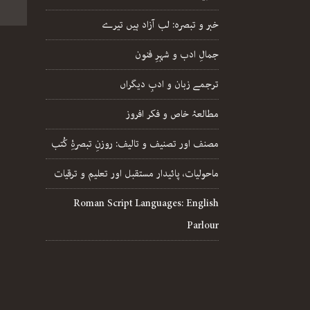
خبر و تبصرہ: لب آزاد ہیں تیرے
جمالِ ادب و شہرِ فنون
ترجمے زبان و ادبِ دیگراں
مطالعۂ خاص و فکر افروز
مصنف اور تصنیف و تالیف: روزنِ تبصرۂِ کُتب
ماحولیات، پائیدار مستقبل اور تعلیم و ترقیات
Roman Script Languages: English
Parlour