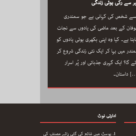
ر سے رکی ہوئی زندگی
سے شخص کی کہانی ہے جو سمندری
فان کے بعد ماضی کی یادوں سے نجات
ہتا ہے۔ کیا وہ اپنی بکھری ہوئی یادوں کو
ون مین آرکسٹرا سجاد
ندر میں بہا کر ایک نئی زندگی شروع کر
مگر با کمال موسیقار 
ئے گا؟ ایک گہری جذباتی اور پُر اسرار
سجاد حسین کی زندگ
[
داستان۔
داستان: مینڈولین کو
مقام دلانے والا یہ با
کاملیت پسندی اور ا
ادارتی نوٹ
فلمی دنیا میں تنہا رہ
[…]
محمد کی تحریر “ون مین آرکسٹرا”۔
پوسٹ میں شائع کی گئی رائے مصنف کی