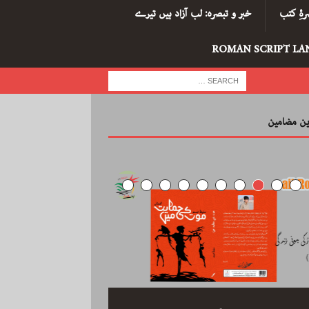
ۂِ کتب
خبر و تبصرہ: لب آزاد ہیں تیرے
ROMAN SCRIPT LA
رین مضامین