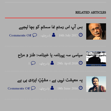
RELATED ARTICLES
بس آپ اس رستم نما سسٹم کو بچا لیجیے
16th July 2017
یاسرچٹھہ
Comments Off
سیاسی سہ پہرنامہ یا خبرنامہ: طنز و مزاح
29th April 2018
یاسرچٹھہ
1
یہ معیشت نہیں ہے ، مشیّتِ ایزدی ہی ہے
18th June 2016
یاسرچٹھہ
Comments Off