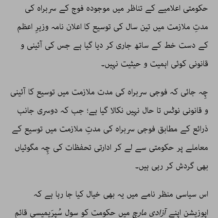
حکومتی اعلامیے کے تناظر میں موجودہ فوج کے سربراہ کی
مدتِ ملازمت میں تین سال کی توسیع کا اعلان نامہ وزیرِ اعظم
کے دست خط کے ساتھ جاری کر دیا گیا ہے جس کی آئینی و
قانونی کوئی اہمیت و حیثیت نہیں۔
چِہ جائی کہ فوجی سربراہ کی مدت ملازمت میں توسیع کا آئینی
و قانونی نوٹس تا حال نہیں نکالا گیا ہے؛ جب کہ دوسری جانب
ذرائع کے مطابق فوجی سربراہ کی مدتِ ملازمت میں توسیع کے
معاملے پر حکومتی سے لے کر ادارتی تحفظات کی چِہ مگوئیاں
بھی گردش کر رہی ہیں۔
اس سیاسی منظر نامے میں یہ بھی خیال کیا جا رہا ہے کہ
اپوزیشن اپنے
آزادی مارچ
میں حکومت کو سول سُپرَیمیسی قائم