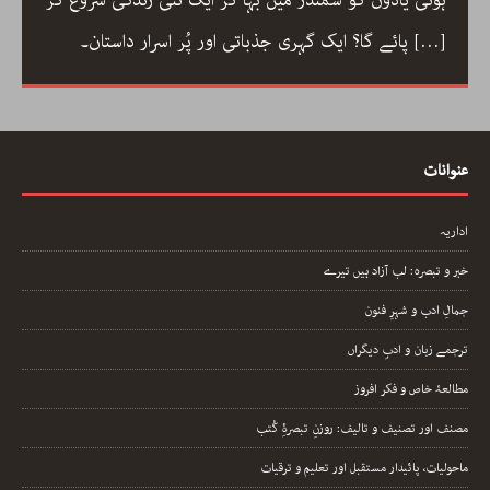
ہوئی یادوں کو سمندر میں بہا کر ایک نئی زندگی شروع کر
[…]
پائے گا؟ ایک گہری جذباتی اور پُر اسرار داستان۔
عنوانات
اداریہ
خبر و تبصرہ: لب آزاد ہیں تیرے
جمالِ ادب و شہرِ فنون
ترجمے زبان و ادبِ دیگراں
مطالعۂ خاص و فکر افروز
مصنف اور تصنیف و تالیف: روزنِ تبصرۂِ کُتب
ماحولیات، پائیدار مستقبل اور تعلیم و ترقیات