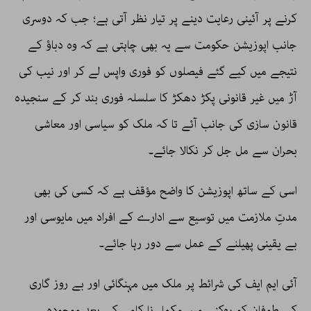
کرنے پر آئینی رعایت دینے پر تیار نظر آتی ہے؛ جب کہ دوسری
جانب اپوزیشن حکومت سے یہ بھی چاہتی ہے کہ وہ دباؤ کے
نتیجے میں کیے گئے فیصلوں کو فوری واپس لے کر اور نیب کی
آڑ میں غیر قانونی پکڑ دھکڑ کا سلسلہ فوری بند کر کے سنجیدہ
قانون سازی کی جانب آئے تا کہ ملک کو سیاسی اور معاشی
بحران سے مل جل کر نکالا جائے۔
اسی کے ساتھ اپوزیشن کا واضح مؤقف ہے کہ کسی کی بھی
مدتِ ملازمت میں توسیع سے ادارے کے افراد میں مایوسی اور
بے یقینی پھیلنے کے عمل سے دور رہا جائے۔
آئی ایم ایف کی شرائط پر ملک میں مہنگائی اور بے روز گاری
کے طوفان کو روکنے میں مکمل نا کامی کے بعد موجودہ