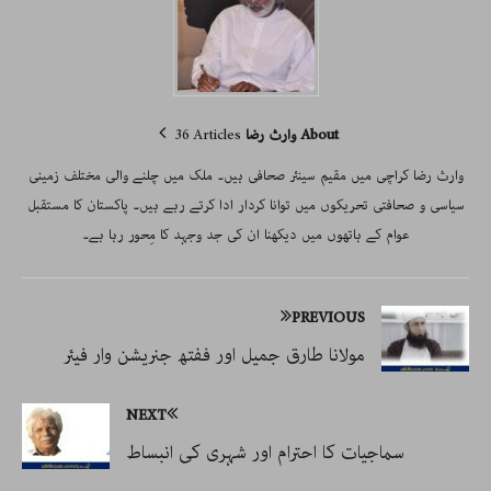
About وارث رضا
36 Articles
وارث رضا کراچی میں مقیم سینئر صحافی ہیں۔ ملک میں چلنے والی مختلف زمینی
سیاسی و صحافتی تحریکوں میں توانا کردار ادا کرتے رہے ہیں۔ پاکستان کا مستقبل
عوام کے ہاتھوں میں دیکھنا ان کی جد وجہد کا مِحور رہا ہے۔
PREVIOUS
مولانا طارق جمیل اور ففتھ جنریشن وار فیئر
NEXT
سماجیات کا احترام اور شہری کی انبساط