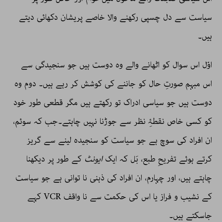
سیاست سے دل چسپی رکھنے والا خاصے پریشان دکھائی دیتے
ہیں۔
اوّل اس سوال کو اٹھانے والے وہ دوست ہیں جو سنجیدگی سے
اس مبہم صورتِ حال کو جاننے کی کوشش کر رہے ہیں۔ دوم وہ
دوست ہیں جو سیاسی ادراک تو رکھتے ہیں مگر قطعی طور خود
کو کسی خاص نقطۂِ نظر سے جوڑنا نہیں چاہتے۔جب کہ سوئم،
ان افراد کی سوچ ہے جو سیاست کو سنجیدہ لینے سے گریز
کرتے ہوئے تفریحِ طبع، بَل کہ ایک
ایونٹ
کے طور پر دیکھنا
چاہتے ہیں، اور چہارم، ان افراد کی ذہنی نا توانی ہے جو سیاست
کے نشیب و فراز یا اس کی حکمت سے نا واقف VCR کہے
جاسکتے ہیں۔