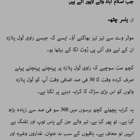
جب اسلام آباد والے لاہور آتے ہیں
از،
یاسر چٹھہ
موٹر وے سے تیز تیز بھاگتے آؤ۔ ایسے کہ جیسے راوی ٹَول پلازہ
ان کے لیے وی آئی پی رُوٹ لگا کے بیٹھا ہو۔
کچھ مت سوچیے کہ راوی ٹَول پلازہ پر پہنچتے پہنچتے پہلے
صرف کردہ وقت کا 30 فی صد اضافی وقت آپ کو ٹَول پلازہ
والوں کو اس بڑی سڑک کا کرایہ دینے پر لگتا ہے۔
یہ کرایہ پچھلے کچھ برسوں میں 300 سو فی صد سے زیادہ بڑھ
گیا ہے۔ تو پھر کیا ہے، تیر والے جن کے پاس توپ اور تفنگ ہے
انہیں تو معاف ہے۔ باقیوں کے سب بد عنوان، غداروں وغیرہ اور