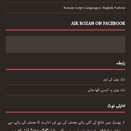
Roman Script Languages: English Parlour
AIK ROZAN ON FACEBOOK
رابطہ
ایک روزن کی ٹیم
ایک روزن پہ کیسے لکھا جائے
ادارتی نوٹ
پوسٹ میں شائع کی گئی رائے مصنف کی ہے اور ادارے کا مصنف کی رائے سے
متفق ہونا قطعی ضروری بھی نہیں ہے۔ کاپی رائٹ
“ایک روزن”
ڈاٹ کام ہے۔