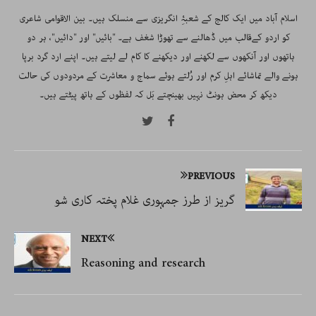
اسلام آباد میں ایک کالج کے شعبۂِ انگریزی سے منسلک ہیں۔ بین الاقوامی شاعری
کو اردو کےقالب میں ڈھالنے سے تھوڑا شغف ہے۔ "بائیں" اور "دائیں"، ہر دو
ہاتھوں اور آنکھوں سے لکھنے اور دیکھنے کا کام لے لیتے ہیں۔ اپنے ارد گرد برپا
ہونے والے تماشائے اہلِ کرم اور رُلتے ہوئے سماج و معاشرت کے مردودوں کی حالت
دیکھ کر محض ہونٹ نہیں بھینچتے بَل کہ لفظوں کے ہاتھ پیٹتے ہیں۔
PREVIOUS
گریز از طرز جمہوری غلام پختہ کاری شو
NEXT
Reasoning and research