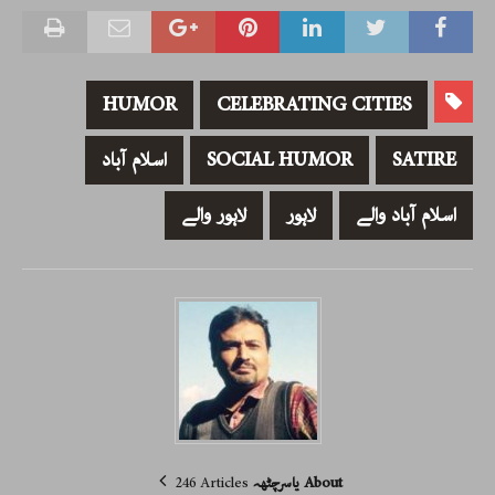
HUMOR
CELEBRATING CITIES
SATIRE
SOCIAL HUMOR
اسلام آباد
اسلام آباد والے
لاہور
لاہور والے
About یاسرچٹھہ
246 Articles