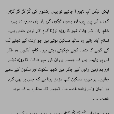
لیکن، لیکن آپ لاہور آ جائیے تو یہاں رکشوں کی کُڑ کَڑ کَڑ کَڑاں،
کاروں کی پِیں پِیں، اور بسوں ٹرکوں کی پاں پاں صبح، دو پہر،
شام، رات کے وقت شور کا روزہ توڑنا گناہِ اکبر ترین جانتی ہیں۔
اسلام آباد والے وہ ساٹھ مسکین ہوتے ہیں جو اونٹ کے نچلے لَب
کے گرنے کا انتظار کرتے دیکھتے رہتے ہیں۔ کام، آنکھیں اور فکر
اس پر رکھتے ہیں کہ جیسے ہی ان کی سپر طاقت کا روزہ ٹوٹے
اور ہم زمین والوں کے جگر میں کچھ سکوت اور سکون کے لمحے
جائیں۔ پر نہیں، مسکین کب مؤمن ہوتا ہے کہ جس پر بھی کرم
ہو! ایمان والے زیادہ غصہ مت کیجیے گا۔ مطلب یہ کہ مزید
غصہ…. ۔
بہ ہر حال اس کُڑ کُڑ کُڑ کڑاں، پِیں، پِیں، پِیں، پاں پاں کے پاپی