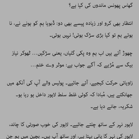
گھاس پھونس ماندوں کی کیا ہے؟
انتظار بھی کرو اور زیادہ پیسے بھی دو: ڈبویا ہم کو ہونے نے، نا
ہوتے ہم تو کیا بڑی سڑک ہوتی! نہیں ہوتی۔
چھوڑ آتے ہیں اب ہم وہ پکی گلیاں، یعنی سڑکیں… ٹھوکر نیاز
بیگ سے مُڑیے کہ آگے جواب ہے: موٹر وے ختم…
زاویاتی حرکت کیجیے، آتے جائیے۔ پولیس والے آپ کی آنکھ میں
جھانکتے ہیں، مُبادا کہ کوئی غلط سلط لاہور داخل ہو رہا ہو۔
شکریہ، جانے دیا ہے۔
لاہور نہر کے ساتھ چلتے جائیے۔ لاہور کی خوب صورتی کا چاند،
لاہور کی نہر کا پانی بہتا ہے، اور ساتھ آپ ہیں۔ بچپن میں ہم جن