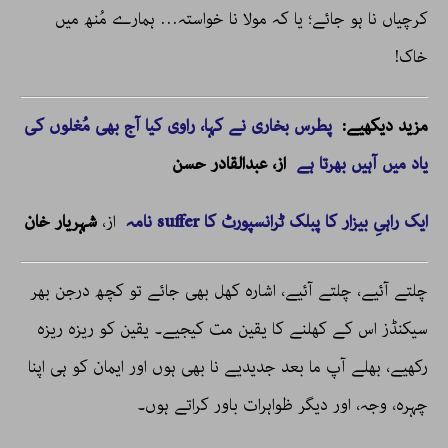
کرچیاں نا ہو جائے؛ یا کہ مولا نا خواستہ… ہمارے مُنھ میں
خاک!
مزید دیکھیے:
پطرس بخاری نے کہا، راوی کیا آج بھی مُغلوں کی
یاد میں آہیں بھرتا ہے
از،
عبدالقادر حسن
ایک راہیِ بیزار کا پبلک ٹرانسپورٹ کا suffer نامہ
از،
شہریار خان
چلتے آئیے، چلتے آئیے، اشارہ کھل بھی جائے تو کچھ درجن بھر
سیکنڈز اس کے کھلنے کا یقین مت کیجیے۔ یقین کو ریزہ ریزہ
رکھیے، بھلے آپ ما بعد جدیدیے نا بھی ہوں اور ایمان کو ہی اپنا
چہرہ، وجہ، اور دیگر ظواہرات باور کراتے ہوں۔