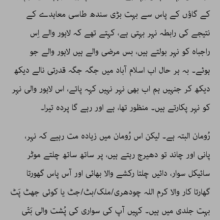
کے گاؤں کے پاس سے بہت بڑی سندھ طاسی معاہدے کے
نتیجے کی رابطہ نہر بہتی ہے، کہتے تھے کہ لاہور والے اِس
راجباہ کو نہر بولتے ہیں، بس مرضی والے ہیں لاہور والے جو
ہوئے۔ بہ ہر حال اب اسلام آباد میں جگہ جگہ قدرتی نالے دیکھ
دیکھ کر جنہیں ہم اب بھی نہر نہیں کہہ پاتے، اس لاہور والی نہر
کو نہر پکارتے ہیں۔ منظور تھا، ہے اور رہے گا پردہ تیرا۔
رُومان البتہ ہے۔ لیکن اس رُومان میں زیادہ مت رہیے کہ نہر،
پانی اور چاند تو دھیرج رہتے ہیں، پر ساتھ ساتھ چلتے موٹر
سائیکل سوار، دائیں چلتا رکشے والا بھائی اور آس پاس گھورتا
گھارتا کار والا کرم اللہ چودھری/ملک/بٹ/جٹ یا کوئی جھٹ پَٹ
بہت جلدی میں ہیں۔ کہیں آپ کی سواری کی پُشت والی بَتّی