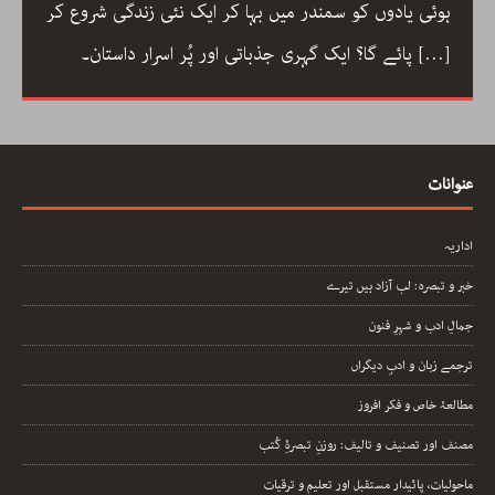
ہوئی یادوں کو سمندر میں بہا کر ایک نئی زندگی شروع کر
[…]
پائے گا؟ ایک گہری جذباتی اور پُر اسرار داستان۔
عنوانات
اداریہ
خبر و تبصرہ: لب آزاد ہیں تیرے
جمالِ ادب و شہرِ فنون
ترجمے زبان و ادبِ دیگراں
مطالعۂ خاص و فکر افروز
مصنف اور تصنیف و تالیف: روزنِ تبصرۂِ کُتب
ماحولیات، پائیدار مستقبل اور تعلیم و ترقیات