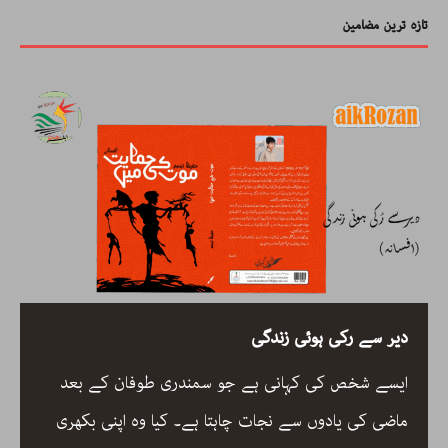
تازہ ترین مضامین
دیر سے رکی ہوئی زندگی
ایسے شخص کی کہانی ہے جو سمندری طوفان کے بعد
ماضی کی یادوں سے نجات چاہتا ہے۔ کیا وہ اپنی بکھری