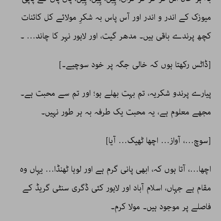
میوزک کے اندر و اندر اور آس پاس بہ شکرِ مولائے کل کائنات
کچھ پرندے باقی ہیں۔ مدھر گیت، اور لاہور نہر کا چاند… ۔
[ڈاٹس رکھتا ہوں کہ خالی جگہ پر خود سوچیے۔]
پیارے پرندو شکریہ، تم بہت بھلے ہو؛ اور تم سے محبت ہے۔
مجھے معلوم ہے، یہ محبت یک طرفہ بہ ہر طور نہیں۔
[سوچ…، آواز… اچھا ٹھیک… آیا]
اچھا…، آتا ہوں کہ، ابھی پانی گرم ہے اور لوہا ٹھنڈا… یہاں وہ
مقام ہے جہاں، اسلام آباد اور لاہور کئی ڈگری سنٹی گریڈ کے
فاصلے پر موجود ہیں۔ مولا کرم۔