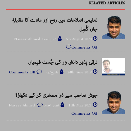
RELATED ARTICLES
تعلیمی اصلاحات میں روح اور مادے کا مقابلۂِ
جاں گُسِل
6th August 2020
نصیر احمد Naseer Ahmed
Comments Off
ترقی پذیر دانش ور کی چُست فہمیاں
24th June 2019
یاسرچٹھہ
Comments Off
جوش صاحب سے ذرا مسخری کر کے دکھاؤ؟
11th May 2021
نصیر احمد Naseer Ahmed
Comments Off