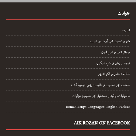
عنوانات
اداریہ
خبر و تبصرہ: لب آزاد ہیں تیرے
جمالِ ادب و شہرِ فنون
ترجمے زبان و ادبِ دیگراں
مطالعۂ خاص و فکر افروز
مصنف اور تصنیف و تالیف: روزنِ تبصرۂِ کُتب
ماحولیات، پائیدار مستقبل اور تعلیم و ترقیات
Roman Script Languages: English Parlour
AIK ROZAN ON FACEBOOK