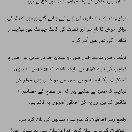
انسان اپنی زندگی کو ایک مہذب انداز میں گزارتے ہیں۔
تہذیب در اصل انسانوں کی اپنے لیے بنائے گئے بہترین اعمال کی
تراش خراش کا نام ہے اور فطرت کی کانٹ چھانٹ بھی تہذیب و
ثقافت کی ذیل میں آئے گی۔
تہذیب میں میرے خیال میں دو بنیادی چیزیں شامل ہیں جس پر
تہذیب کی بنیاد کھڑی ہے۔ ایک اخلاقیات اور دوسرا اقدار ہیں۔
اخلاقیات ایک ایسا علم ہے جس سے ہم کسی بھی سماج کی
تہذیب کا جائزہ لے سکتے ہیں کہ اس سماج کے خصائص و
نقائص کیا ہیں اور یہ کن اخلاقی اصولوں پہ قائم ہے۔
واضح رہے اخلاقیات کا علم سب انسانوں کی بات کرتا ہے۔
اخلاقیات کو مزید آسان کروں تو اخلاقیات میں ہم انسانی اعمال