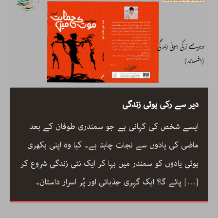
دیر سے رکی ہوئی زندگی
ی بصری شاعری، نیّر مسعود کا
ایسے شخص کی کہانی ہے جو 
 اور ایرانی شعری روایت کے
ماضی کی یادوں سے نجات چاہتا 
 ڈاکٹر ارسلان راٹھور کے اس
ہوئی یادوں کو سمندر میں بہا 
ہائی اور تخلیق کے اسباب پر
[…]
پائے گا؟ ایک گہری جذباتی اور پُر اسرار داستان۔