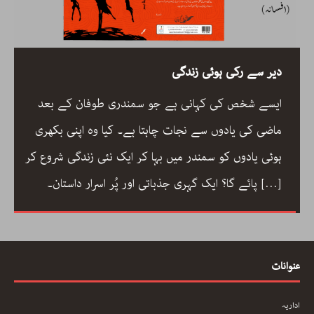
رحیم معینی کرمانشاہی، نیّر مسعود اور صبرِ خدا
رحیم معینی کرمانشاہی کی بصری شاعری، نیّر مسعود کا
دلگ داز ترجمہ صبرِ خدا، اور ایرانی شعری روایت کے
جمالیاتی اور فکری پہلو… ڈاکٹر ارسلان راٹھور کے اس
مضمون میں گیت، نظم، تنہائی اور تخلیق کے اسباب پر
[…]
ایک خوب صورت اور بصیرت افروز گفتگو
عنوانات