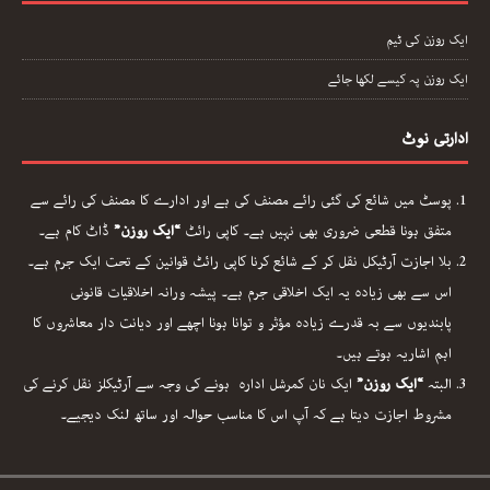
رابطہ
ایک روزن کی ٹیم
ایک روزن پہ کیسے لکھا جائے
ادارتی نوٹ
پوسٹ میں شائع کی گئی رائے مصنف کی ہے اور ادارے کا مصنف کی رائے سے
متفق ہونا قطعی ضروری بھی نہیں ہے۔ کاپی رائٹ
“ایک روزن”
ڈاٹ کام ہے۔
بلا اجازت آرٹیکل نقل کر کے شائع کرنا کاپی رائٹ قوانین کے تحت ایک جرم ہے۔
اس سے بھی زیادہ یہ ایک اخلاقی جرم ہے۔ پیشہ ورانہ اخلاقیات قانونی
پابندیوں سے بہ قدرے زیادہ مؤثر و توانا ہونا اچھے اور دیانت دار معاشروں کا
اہم اشاریہ ہوتے ہیں۔
البتہ
“ایک روزن”
ایک نان کمرشل ادارہ ہونے کی وجہ سے آرٹیکلز نقل کرنے کی
مشروط اجازت دیتا ہے کہ آپ اس کا مناسب حوالہ اور ساتھ لنک دیجیے۔