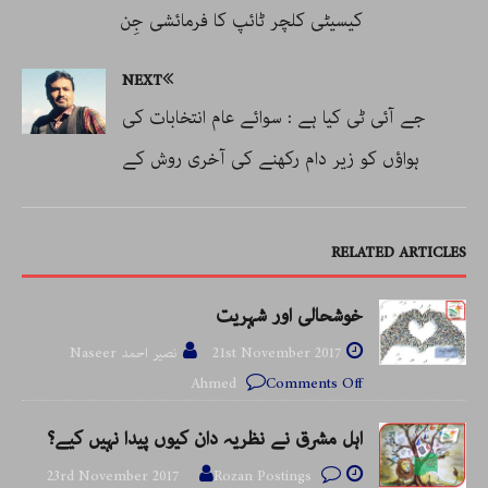
کیسیٹی کلچر ٹائپ کا فرمائشی جِن
NEXT
جے آئی ٹی کیا ہے : سوائے عام انتخابات کی
ہواؤں کو زیر دام رکھنے کی آخری روش کے
RELATED ARTICLES
خوشحالی اور شہریت
21st November 2017
نصیر احمد Naseer
Ahmed
Comments Off
اہل مشرق نے نظریہ دان کیوں پیدا نہیں کیے؟
23rd November 2017
Rozan Postings