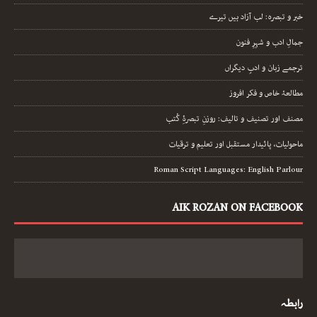
اداریہ
خبر و تبصرہ: لب آزاد ہیں تیرے
جمالِ ادب و شہرِ فنون
ترجمے زبان و ادبِ دیگراں
مطالعۂ خاص و فکر افروز
مصنف اور تصنیف و تالیف: روزنِ تبصرۂِ کُتب
ماحولیات، پائیدار مستقبل اور تعلیم و ترقیات
Roman Script Languages: English Parlour
AIK ROZAN ON FACEBOOK