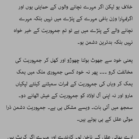
خلاف ہو لیکن اگر مہرے نچانے والوں کے حمایتی ہوں اور
اگرتمہارا وزن باغی مہرے کے پلڑے میں نہیں بلکہ مہرے
نچانے والے کے پلڑے میں ہے تو تم جمہوریت کے خیر خواہ
نہیں بلکہ بدترین دشمن ہو۔
یعنی خود سے جھوٹ بولنا چھوڑو اور کھل کر جمہوریت کی
مخالفت کرو ۔۔۔ پھر نہ خود کسی جمہوری ملک میں ہمک
ہمک کر وہاں کی جمہوریت کے ثمرات سمیٹنے کیلئے لپکیاں
مارو اور نہ اپنی آل اولاد کو جمہوریت کے عیش اٹھانے دو۔
سمجھ میں آئی بات۔ ویسے مشکل ہی ہے۔ جمہوریت دشمن ذرا
موٹی عقل کے ہی ہوتے ہیں۔
ارے بھائی عقل کے ناخن لو۔ کارندے اور مہرے اگر کرپٹ ہیں