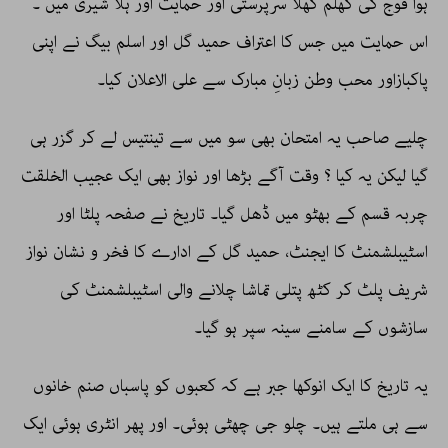
ہوا فوج کی کھلم کھلا سرپرستی اور حمایت اور ہلا شیری میں ۔
اس حمایت میں جس کا اعتراف حمید گل اور اسلم بیگ نے اپنی
پاکبازاور محب وطن زبانِ مبارک سے علی الاعلان کیا۔
چلیے صاحب یہ امتحان بھی سو میں سے تینتیس لے کر گزر ہی
گیا لیکن یہ کیا ؟ وقت آگے بڑھا اور نواز بھی ایک عجیب الخلقت
چربہ قسم کے بھٹو میں ڈھل گیا۔ تاریخ نے صفحہ پلٹا اور
اسٹیبلشمنٹ کا ایجنٹ، حمید گل کے ادارے کا فخر و نشان نواز
شریف پلٹ کر کٹھ پتلی تماشا چلانے والی اسٹیبلشمنٹ کی
سازشوں کے سامنے سینہ سپر ہو گیا۔
یہ تاریخ کا ایک انوکھا جبر ہے کہ کعبوں کو پاسباں صنم خانوں
سے ہی ملتے ہیں۔ چلو جی چھٹی ہوئی۔ اور پھر انٹری ہوئی ایک