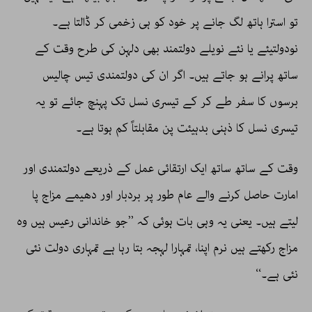
تو استرا ہاتھ لگ جانے پر خود کو ہی زخمی کر ڈالتا ہے۔
نودولتیئے یا نئے نویلے دولتمند بھی دلہن کی طرح وقت کے
ساتھ پرانے ہو جاتے ہیں۔ اگر ان کی دولتمندی تیس چالیس
برسوں کا سفر طے کر کے تیسری نسل تک پہنچ جائے تو یہ
تیسری نسل کا ذہنی بدہیئت پن مقابلتاً کم ہوتا ہے۔
وقت کے ساتھ ساتھ ایک ارتقائی عمل کے ذریعے دولتمندی اور
امارت حاصل کرنے والے عام طور پر بردبار اور دھیمے مزاج پا
لیتے ہیں۔ یعنی یہ وہی بات ہوئی کہ ’’جو خاندانی رعیس ہیں وہ
مزاج رکھتے ہیں نرم اپنا، تمہارا لہجہ بتا رہا ہے تمہاری دولت نئی
نئی ہے۔‘‘