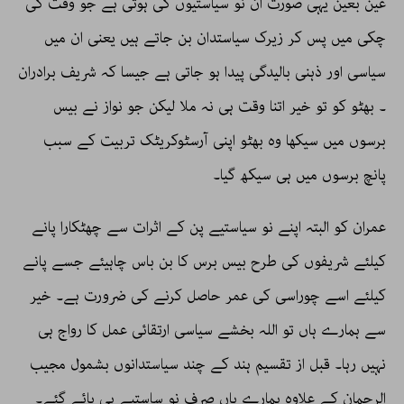
عین بعین یہی صورت ان نو سیاستیوں کی ہوتی ہے جو وقت کی
چکی میں پس کر زیرک سیاستدان بن جاتے ہیں یعنی ان میں
سیاسی اور ذہنی بالیدگی پیدا ہو جاتی ہے جیسا کہ شریف برادران
۔ بھٹو کو تو خیر اتنا وقت ہی نہ ملا لیکن جو نواز نے بیس
برسوں میں سیکھا وہ بھٹو اپنی آرسٹوکریٹک تربیت کے سبب
پانچ برسوں میں ہی سیکھ گیا۔
عمران کو البتہ اپنے نو سیاستیے پن کے اثرات سے چھٹکارا پانے
کیلئے شریفوں کی طرح بیس برس کا بن باس چاہیئے جسے پانے
کیلئے اسے چوراسی کی عمر حاصل کرنے کی ضرورت ہے۔ خیر
سے ہمارے ہاں تو اللہ بخشے سیاسی ارتقائی عمل کا رواج ہی
نہیں رہا۔ قبل از تقسیم ہند کے چند سیاستدانوں بشمول مجیب
الرحمان کے علاوہ ہمارے ہاں صرف نو ساستیے ہی پائے گئے۔