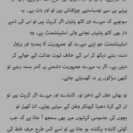
پہلے ہی سے نوسیاستیے چپڑقناتی ہیں تو اور بات ہے۔ یہ
سوچیے کہ مہرے اور کٹھ پتلیاں اگر کرپٹ ہیں تو اس کی ذمے
دار بھی کٹھ پتلییاں نچانے والی اسٹیبلشمنٹ ہے۔ وہ
اسٹیبلشمنٹ جو اپنے مہرے کو جمہوریت کا ہمدرد اور ہراول
دستہ بنتے دیکھ کر اس کے خلاف ثبوت عدالت کے حوالے کر
دیتی ہے۔ اگر یہ مہرے جمہوریت دشمنی پر کمر بستہ رہتے تو
کبھی سڑکوں پر نہ گھسیٹے جاتے۔
تو بھائی عقل کے ناخن لو۔ کارندے اور مہرے اگر کرپٹ ہیں تو
ان کے کرتا دھرتا کیونکر وطن کے سپاہی ہوئے۔ اتنا کھیل تو
بچوں کی جاسوسی کہانیوں میں بھی سمجھ آ جاتا ہے کہ جب
کوئی کارندہ برگشتہ ہو جاتا ہے تو اسے کس طرح حرف غلط کی