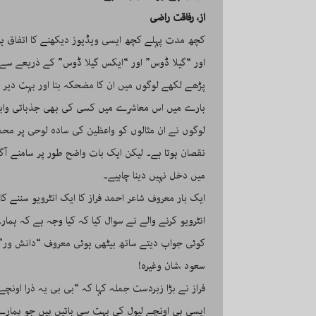
از، رفاقت راضی
کچھ مدت پہلے کچھ ایسی ویڈیوز دیکھنے کا اتفاق ہ
اور “گیلا ڈوس” اور “ایکس گیلا ڈوس” کے ذریعے سے ا
پڑھے لکھے لوگوں میں ان کا مضحکہ بنا اور بہت دیر 
بارے میں اس معاشرے میں کسی کی بھی جذباتی وابس
لوگوں نے ان مثالوں کو واعظین کی سادہ لوحی پر محمو
نقصان ہوتا ہے۔ لیکن ایک بات واضح طور پر سامنے آ
میں دخل نہیں دینا چاہیے۔
ایک بار معروف شاعر احمد فراز کا ایک انٹرویو سننے 
انٹرویو کرنے والے نے سوال کیا کہ کیا وجہ ہے کہ ہما
کوئی جواب دیتے ساتھ بیٹھی ہوئی معروف “دانش ور” م
سعود ،شان وغیرہ!
فراز نے بڑا زبردست جملہ کہا کہ “بی بی یہ ذرا اونچے
ایسی ہی اونچے لیول کی بہت سی باتیں ہیں جو ہمارے