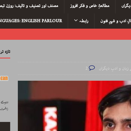
یگراں
مطالعۂِ خاص و فکر افروز
مصنف اور تصنیف و تالیف: روزن تبصر
لِ ادب و شہرِ فنون
رابطہ
NGUAGES: ENGLISH PARLOUR
تازہ ت
زبان و ادبِ دیگراں
2