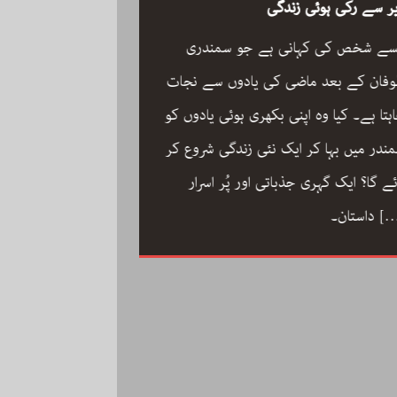
ر سے رکی ہوئی زندگی
سے شخص کی کہانی ہے جو سمندری
فان کے بعد ماضی کی یادوں سے نجات
ہتا ہے۔ کیا وہ اپنی بکھری ہوئی یادوں کو
ون مین آرکسٹرا سجاد
ندر میں بہا کر ایک نئی زندگی شروع کر
مگر با کمال موسیقار 
ئے گا؟ ایک گہری جذباتی اور پُر اسرار
سجاد حسین کی زندگ
[
داستان۔
داستان: مینڈولین کو
مقام دلانے والا یہ با
کاملیت پسندی اور ا
فلمی دنیا میں تنہا رہ
[…]
محمد کی تحریر “ون مین آرکسٹرا”۔