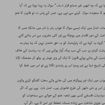
 کہ وہ انھیں غیر مسلم قرار دے۔” سوال یہ پیدا ہوتا ہے کہ آیا
 کا سنجیدہ سوال کرنے سے تہی ہے۔ جس کے پاس نہ تو قانون کا علم
نہ انداز میں ایک ایسے سوال کا جواب ہاں یا ناں میں مانگنا جس کا
عت کے دور اقتدار میں ہوچکا ہے اور کئی عشروں سے اس بنائے گئے
گروہ یہ کہتا ہے کہ پارلیمنٹ کو یہ حق حاصل نہیں کہ وہ ہمارے
ت گردی پر سب کے سب بیک آواز بولتے ہیں کہ یہ ریاست کے خلاف
ست کے بنائے ہوئے قانون کا ایک ٹی وی چینل پر بیٹھ کر مضحکہ اڑاتا
اریخ دیتا ہے اور پیمرا اس پر پابندی لگاتا ہے تو اس میں غلط کیا
اب میں ایک اور پروگرام میں کی جانے والے سخت گفتگو کرنے والوں
بین اس پر نئی دلھن کی طرح خاموش ہیں۔ اصل بات یہی ہے کہ اگر
، سیاسیات، فلسفے کسی بھی شعبہ علم کے حوالے سے سماجیات کو
سی جزوی شناخت سے زیادہ مسئلہ تحفظ اور امن کا ہے۔ اگر آپ