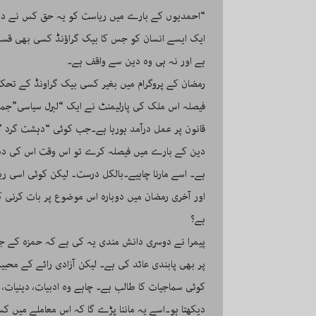
“احمدیوں کے بارے میں ریاست کو یہ حق کس نے دیا ہے
ایک ایسے انسان کو جس کا بیک گراؤنڈ کسی بھی قسم
ہے اور نہ ہی وہ دین سے واقف ہے۔
رمضان کے پروگرام میں بغیر کسی بیک گراونڈ کے تحکما
فیصلہ اس ملک کی پارلیمنٹ نے ایک “لبرل سیاسی”جما
قانون پر عمل درآمد ہورہا ہے۔جب کوئی “دہشت گرد ” 
دین کے بارے میں فیصلہ کرے تو اس وقت اس کی دہش
ہے۔ اسے مارنا چاہیے۔بالکل درست۔ لیکن کوئی اسی ریا
اور آخری رمضان میں دوبارہ اس موضوع پر بات کرنی کی ت
ہے؟
پیمرا نے دوسری دانش مندی یہ کی ہے کہ حمزہ کے جو
پر بھی پابندی عائد کی ہے۔ لیکن آزادی رائے کے مح
کوئی سماجیات کا طالب ہے۔ چاہے وہ ادبیات، دینیات
دیکھتا ہو۔اسے یہ ماننا پڑے گا کہ اس معاملے میں ک