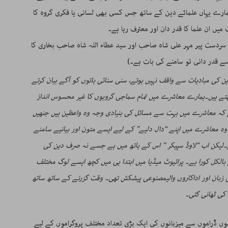
ارے یہاں علمائے دین کے ساتھ جس کسی بھی لسانی یا فکری گروہ کا
 میں ان علما کا قدر دان اور معترف رہا ہے۔
سردست پیر مہر علی شاہ صاحب اور سید عطاء اللہ شاہ صاحب بخاری کا
ے قدر دانی تو سامنے کی بات ہے۔)
ین کی مبادیات سے واقف نہیں ہوتے، سنی سنائی باتوں کو آگے بیان کرتے
 رکھتے ہیں۔ہمارے معاشرے میں تمام سماجی گروہوں کا غیر محسوس انداز
ی ہے کہ معاشرے میں بہت سے مسائل کی بنیادی وجہ وہ واعظین ہیں جنھیں
ر وہ معاشرے میں اپنے “دال دلیے” کے لیے ایسے متون اور بیانیے سامنے
ا ہے۔لیکن اب “لاوڈ سپیکر ” اس کے ہاتھ میں ہے جسے نہ صرف دین کی
بالکل کورا ہے۔ پرائیوٹ میڈیا میں ابتدا ہی میں کچھ ایسے لوگ مختلف
 زبان اور اداکاروں والیمصنوعی پیشکش تھی۔ وقت گزرنے کے ساتھ ساتھ
 کی ٹھانی گئی۔
لموں ڈراموں سے میزبانوں کی ایک بڑی تعداد مختلف پروگراموں کے لیے