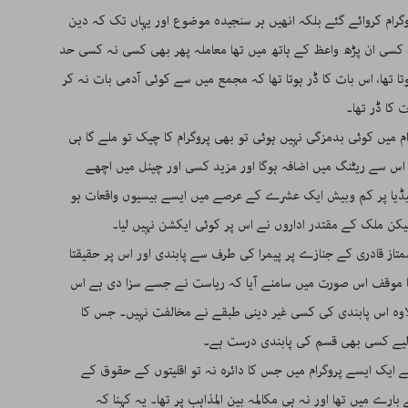
گرام کروائے گئے بلکہ انھیں ہر سنجیدہ موضوع اور یہاں تک کہ دین
سی ان پڑھ واعظ کے ہاتھ میں تھا معاملہ پھر بھی کسی نہ کسی حد
وتا تھا، اس بات کا ڈر ہوتا تھا کہ مجمع میں سے کوئی آدمی بات نہ کر
کا ڈر تھا۔
 میں کوئی بدمزگی نہیں ہوئی تو بھی پروگرام کا چیک تو ملے گا ہی
 اس سے ریٹنگ میں اضافہ ہوگا اور مزید کسی اور چینل میں اچھے
میڈیا پر کم وبیش ایک عشرے کے عرصے میں ایسے بیسیوں واقعات ہو
کن ملک کے مقتدر اداروں نے اس پر کوئی ایکشن نہیں لیا۔
تاز قادری کے جنازے پر پیمرا کی طرف سے پابندی اور اس پر حقیقتا
ا موقف اس صورت میں سامنے آیا کہ ریاست نے جسے سزا دی ہے اس
وہ اس پابندی کی کسی غیر دینی طبقے نے مخالفت نہیں۔ جس کا
 لیے کسی بھی قسم کی پابندی درست ہے۔
ایک ایسے پروگرام میں جس کا دائرہ نہ تو اقلیتوں کے حقوق کے
بارے میں تھا اور نہ ہی مکالمہ بین المذاہب پر تھا۔ یہ کہنا کہ