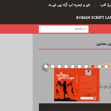
ۂِ کتب
خبر و تبصرہ: لب آزاد ہیں تیرے
ROMAN SCRIPT LA
رین مضامین