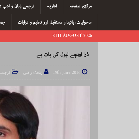
مرکزی صفحہ
اداریہ
ترجمے زبان و ادب د
ماحولیات، پائیدار مستقبل اور تعلیم و ترقیات
جما
8TH AUGUST 2026
ذرا اونچے لیول کی بات ہے
19th June 2016
رفاقت راضی
ترجمے 