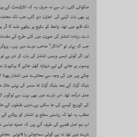
منگوائی گئی۔ ان سے نہ صرف یہ کہ انٹرٹینمٹ کے پرو
پر بھی بات کرنے کی اجازت دی گئی۔جب تک معاملہ ک
تک قابو میں تھا۔ واعظ کو سٹیج پر بیٹھے علما کا ڈر ہ
دے، زیادہ انتشار کی صورت میں کئی طرح کے مقدمات 
جب کہ یہاں تو “اداکار” صاحب مزے میں ہیں۔ پروگرام
اور اگر کوئی ایسی ویسی انتشار کی بات کر دی ہے تو
پیسوں پر جانے کے لیے دروازہ کھل جائے گا پرائیوٹ 
چکے ہیں جن کی وجہ سے معاشرے میں انتشار پھیلا لی
بلیک آؤٹ کے بعد بلیک آؤٹ نما سنسر کی پہلی مثال مم
عمل درآمد تھا۔ اس بارے میں بھی بہت سے لوگوں ک
کی کوریج کیسے کی جا سکتی ہے۔دینی طبقوں کے علا
مطلب یہ تھا کہ ریاستی سطح پر انتشار کو روکنے کے
اب ہم اصل قضیے کی طرف آتے ہیں کہ حمزہ عباسی نے 
بارے میں تھا، نہ ہی کوئی سماجیاتی یا قانونی معاملے 