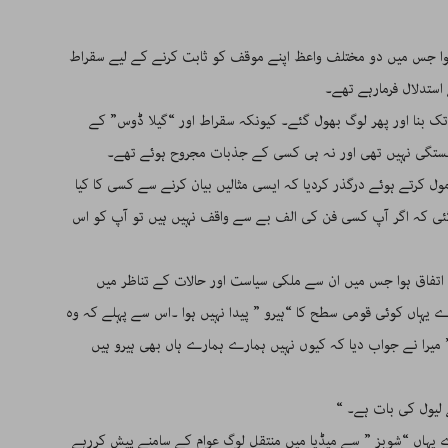
وا جس میں دو مختلف واعظ اپنے موقف کو ثابت کرنے کے لیے سقراط
ستدلال فرمارہے تھے۔
تک بنا اور پھر لوگ بھول گئے۔ کیونکہ سقراط اور “گیلا ڈوس” کے
تگی نہیں تھی اور نہ ہی کسی کے جذبات مجروح ہوئے تھے۔
ل کرتے ہوئے درگذر کردیا کہ ایسی مثالیں بیان کرنے سے کسی کا کیا
گئی کہ اگر آپ کسی فن کی الف بے سے واقف نہیں ہیں تو آپ کو اس
کا اتفاق ہوا جس میں ان سے ملکی سیاست اور حالات کے تناظر میں
رے یہاں کوئی قومی سطح کا “ہیرو ” پیدا نہیں ہوا ۔اس سے پہلے کہ وہ
یرا نے جواب دیا کہ کیوں نہیں ہمارے ہمارے ہاں بھی ہیرو ہیں
 لیول کی بات ہے۔ “
 یہاں “شوبز ” سے میڈیا میں منتقل لوگ عوام کے سامنے پیش کررہے