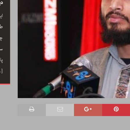
سید
رحیم معینی کرمانشاہی، نیّر مسعود اور صبرِ
دی
خدا
ے کے
ای
رحیم معینی کرمانشاہی کی بصری شاعری،
ری،
طو
نیّر مسعود کا دلگ داز ترجمہ صبرِ خدا، اور
 خوب
چا
ایرانی شعری روایت کے جمالیاتی اور فکری
حباب میں
سم
پہلو… ڈاکٹر ارسلان راٹھور کے اس مضمون
ے دوستی
پا
میں گیت، نظم، تنہائی اور تخلیق کے اسباب
 کا ہنر
…]
پر ایک خوب صورت اور بصیرت افروز گفتگو
[…]