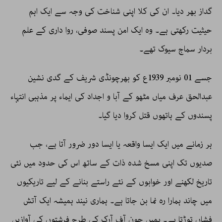
گداز بھر دیا۔ ان کی کلا اپنی شناخت کی وجہ سے ایک اہم
حیثیت رکھتی ہے۔ وہ ایک امن پسند صوفی، روا داری کے علم
بردار سماج سیوک تھے۔
جسے 01 نومبر 1939ع کو بھرچونڈی شریف کے گدی نشین
عبدالحق عرف میاں مٹھو کے آبا و اجداد کی ایماء پر مذہبی انتہاء
پسندوں کے ہاتھوں قتل کروا دیا گیا۔
ہر زمانے میں ایک ایسا واقعہ یا ایسا دور ضرور آتا ہے، جب
صدیوں تک اپنی مسخ شدہ ذات کے ساتھ اس کی حدود میں نئی
تاریخ لکھنے اور خوابوں کے نئے راستے بنانے کے لیے تاریکیوں
میں چاند ہمارا رہ نما بن جاتا ہے۔ ہماری نیند ہمیشہ ایک آتش
فشاں توڑتا ہے۔ ہمیں جون آف آرک کی طرح فرشتوں کی آوازیں