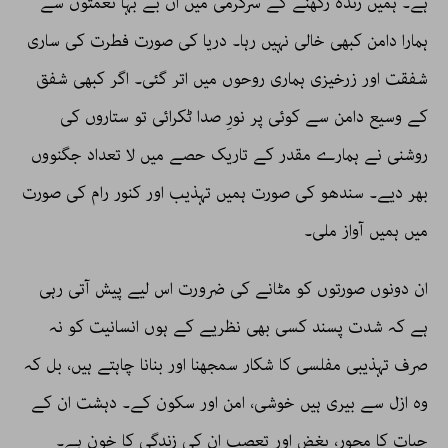
ہے۔ ہمیں زندہ رکھنے کے سرگرمی میں ان بے بہا نعمتوں سے
ہمارا دامن کبھی خالی نہیں رہا۔ دریا کی صورت فطرت کی ساری
شفقت اور زرخیزی ہماری روحوں میں اتر گئی۔ اگر کبھی شفق
کے وسیع دامن سے کوئی پر نورِ صدا ٹکرائی تو ستاروں کی
روشنی نے ہمارے مقدر کے تاریک حصے میں لا تعداد جگنووں
بھر دیے۔ سندھو کی صورت ہمیں تہذیب اور کنور رام کی صورت
میں ہمیں آواز ملی۔
ان دونوں صورتوں کو مٹانے کی ضرورت اس لیے پیش آتی رہی
ہے کہ شدت پسند کسی بھی نظریے کے ہوں انسانیت کو نہ
صرف تہذیبی مفلسی کا شکار سمجھنا اور بنانا چاہتے ہیں، بل کہ
وہ ازل سے بیری ہیں خوشی، امن اور سکون کے۔ دہشت ان کے
حیات کا مِحور، بغض اور تعصب ان کی زندگی کا خون ہے۔