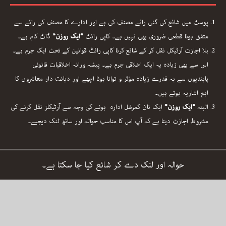
پوسٹ میں شائع کی گئی رائے مصنف کی ہے اور ادارے کا مصنف کی رائے سے
متفق ہونا قطعی ضروری بھی نہیں ہے۔ کاپی رائٹ
“ایک روزن”
ڈاٹ کام ہے۔
بلا اجازت آرٹیکل نقل کر کے شائع کرنا کاپی رائٹ قوانین کے تحت ایک جرم ہے۔
اس سے بھی زیادہ یہ ایک اخلاقی جرم ہے۔ پیشہ ورانہ اخلاقیات قانونی
پابندیوں سے بہ قدرے زیادہ مؤثر و توانا ہونا اچھے اور دیانت دار معاشروں کا
اہم اشاریہ ہوتے ہیں۔
البتہ
“ایک روزن”
ایک نان کمرشل ادارہ ہونے کی وجہ سے آرٹیکلز نقل کرنے کی
مشروط اجازت دیتا ہے کہ آپ اس کا مناسب حوالہ اور ساتھ لنک دیجیے۔
حوالہ اور لنک دے کر شائع کیا جا سکتا ہے۔