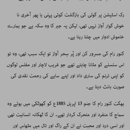
رک اسٹیشن پر گولی کی بازگشت کوئی پہلی یا پھر آخری نا
خوش گوار آواز نہیں تھی، لیکن یہ جبر کا وہ سکہ ہے جو ہمارے
خاموش ادوار میں چلتا رہتا ہے۔
کنور رام کی مسرور کن اور پُر سِحر آواز تو ایک سبب تھی، وہ تو
اس سلسلے کو مٹانا چاہتے تھے جو غریب لاچار اور مفلس لوگوں
کو اپنی ترنم کی ساری داد اور اپنے سایے کی رحمت نقدی کی
صورت بانٹ دیتا ہے۔
بھگت کنور رام کا جنم 13 اپریل 1885ع کو گھوٹکی میں ہوئے وہ
سماج کا منفرد اور متحرک کردار تھے۔ ان کا ٹھکانہ انسانیت تھی
اور اسی درد اور محبت نے ان کے راگ اور تال میں مٹھاس اور