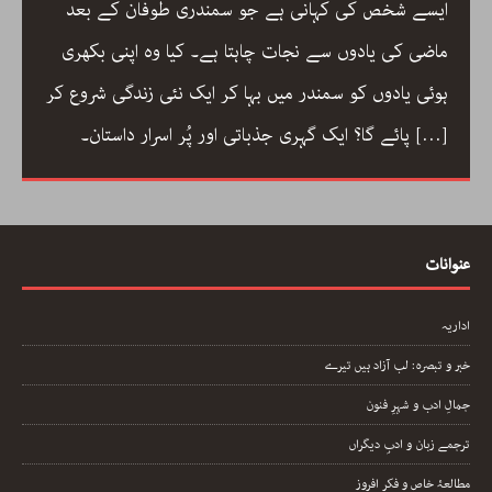
صری شاعری، نیّر مسعود کا
ایسے شخص کی کہانی ہے جو سمن
ر ایرانی شعری روایت کے
ماضی کی یادوں سے نجات چاہتا ہے۔
کٹر ارسلان راٹھور کے اس
ہوئی یادوں کو سمندر میں بہا کر 
ی اور تخلیق کے اسباب پر
[…]
پائے گا؟ ایک گہری جذباتی اور پُر اسرار داستان۔
عنوانات
اداریہ
خبر و تبصرہ: لب آزاد ہیں تیرے
جمالِ ادب و شہرِ فنون
ترجمے زبان و ادبِ دیگراں
مطالعۂ خاص و فکر افروز