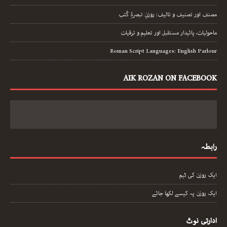
مصنف اور تصنیف و تالیف: روزنِ تبصرۂِ کُتب
ماحولیات، پائیدار مستقبل اور تعلیم و ترقیات
Roman Script Languages: English Parlour
AIK ROZAN ON FACEBOOK
رابطہ
ایک روزن کی ٹیم
ایک روزن پہ کیسے لکھا جائے
ادارتی نوٹ