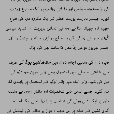
کی لا محدود، سماجی اور ثقافتی روایات پر ایک ممنوع واردات
تھی۔ جیسے ہمارے پورے خطے نے ایک مکروہ درد کی طرح
جھیلا اور جھیلتا رہتا ہے، وہ غیر انسانی بربریت اور شدید سیاسی
گُھٹن جس نے زندگی کی ہر سطح پر اپنی خراشیں چھوڑیں، اور
جسے بھرپور عوامی ردّ عمل کا سامنا بھی کرنا پڑا۔
ضیاء دور کی مذہبی اجارہ داری میں
سندھ ادبی بورڈ
کی طرف
سے اشاعتی سلسلے میں استعمال ہونے والی موہن جو دڑو کی
بیل کی شبیہ والی ایک مہر والے لوگو کے استعمال پر پابندی لگا
دی گئی۔ جسے علمی ادبی شخصیات اور دانش وروں نے متفقہ
طور پر ایک ادبی ورثے کی شناخت بنایا تھا۔ اسے ایک آمرانہ
گدی نشین کے حکم پر اس عجیب جواز پر ہٹانے کی کوشش کی