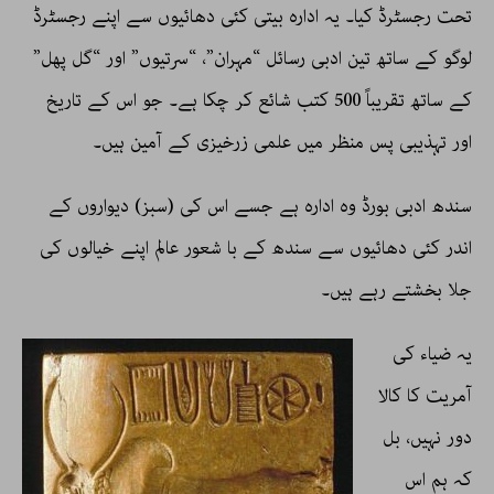
تحت رجسٹرڈ کیا۔ یہ ادارہ بیتی کئی دھائیوں سے اپنے رجسٹرڈ
لوگو کے ساتھ تین ادبی رسائل “مہران”، “سرتیوں” اور “گل پھل”
کے ساتھ تقریباً 500 کتب شائع کر چکا ہے۔ جو اس کے تاریخ
اور تہذیبی پس منظر میں علمی زرخیزی کے آمین ہیں۔
سندھ ادبی بورڈ وہ ادارہ ہے جسے اس کی (سبز) دیواروں کے
اندر کئی دھائیوں سے سندھ کے با شعور عالم اپنے خیالوں کی
جلا بخشتے رہے ہیں۔
یہ ضیاء کی
آمریت کا کالا
دور نہیں، بل
کہ ہم اس