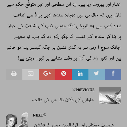
اعتبار اور بھروسا رہا ہے۔ وہ اس سطحی اور غیر متوقُّع حکم سے
نالاں ہیں کہ حال ہی میں دوبارہ سندھ ادبی بورڈ سے اشاعت
شدہ کتب سے وہ تاریخی لوگو مذہبی کتب کی اشاعت کے جواز
پر ہٹا کر سندھ کے نقشے کا لوگو رکھ دیا گیا ہے۔ تو مجھے
اچانک سوچ آ رہی ہے یہ گدی نشین ہر جگہ کیسے پیدا ہو جاتے
ہیں اور کنور رام کی آواز ہر وقت نشانے پر کیوں رہتی ہے!
PREVIOUS
حلوائی کی دکان نانا جی کی فاتحہ
NEXT
عصمت چغتائی اور قرۃ العین حیدر کا فکشن