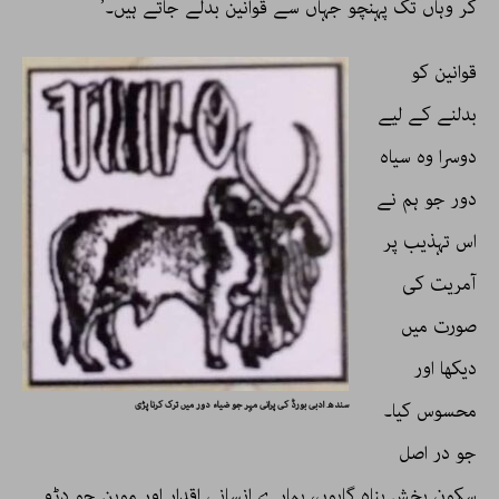
کر وہاں تک پہنچو جہاں سے قوانین بدلے جاتے ہیں۔’
قوانین کو
بدلنے کے لیے
دوسرا وہ سیاہ
دور جو ہم نے
اس تہذیب پر
آمریت کی
صورت میں
دیکھا اور
محسوس کیا۔
سندھ ادبی بورڈ کی پرانی مہر جو ضیاء دور میں ترک کرنا پڑی
جو در اصل
سکون بخش پناہ گاہوں، ہمارے انسانی اقدار اور موہن جو دڑو