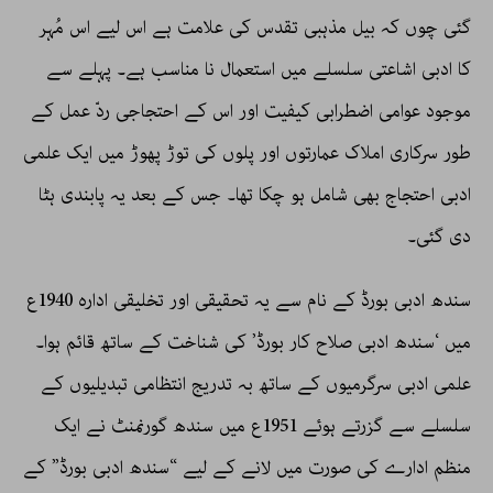
گئی چوں کہ بیل مذہبی تقدس کی علامت ہے اس لیے اس مُہر
کا ادبی اشاعتی سلسلے میں استعمال نا مناسب ہے۔ پہلے سے
موجود عوامی اضطرابی کیفیت اور اس کے احتجاجی ردّ عمل کے
طور سرکاری املاک عمارتوں اور پلوں کی توڑ پھوڑ میں ایک علمی
ادبی احتجاج بھی شامل ہو چکا تھا۔ جس کے بعد یہ پابندی ہٹا
دی گئی۔
سندھ ادبی بورڈ کے نام سے یہ تحقیقی اور تخلیقی ادارہ 1940ع
میں ‘سندھ ادبی صلاح کار بورڈ’ کی شناخت کے ساتھ قائم ہوا۔
علمی ادبی سرگرمیوں کے ساتھ بہ تدریج انتظامی تبدیلیوں کے
سلسلے سے گزرتے ہوئے 1951ع میں سندھ گورنمنٹ نے ایک
منظم ادارے کی صورت میں لانے کے لیے “سندھ ادبی بورڈ” کے