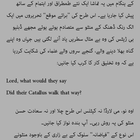
کے ہنگام میں یہ تماشا ایک نئے طمطراق اور اہتمام کے ساتھ
پیش کیا جارہا ہے۔ اس طرح کی ’’برائے موقع‘‘ تحریروں میں ایک
الگ رنگ ڈھنگ کے منٹو سے متصادم ہوتے ہوئے مجھے ڈبلیو
بی ژیٹس کی وہ بے مثال سطریں یاد آنے لگتی ہیں جہاں وہ اپنے
گناہ بھلا دینے والے، گنجے سروں والے علماء کی شکایت کررہا
ہے کہ وہ تخلیق کار کا کرب کیا جانیں:
Lord, what would they say
Did their Catallus walk that way?
اوہ نو، می لارڈ! نہ کیٹلس اس طرح چلا اور نہ سعادت حسن
منٹو کی یہ روش رہی۔ آپ بندہ نواز کیا جانیں۔
اس نوع کے ’’فیاضانہ‘‘ سلوک کے بے زاری کے باوجود منٹونے