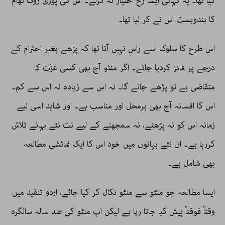
کیا تھا۔ یہ کہانی ایسا رُخ اختیار نہ کرلے۔ اس کی پوری روک تھام
کا بندوبست اس نے کر لیا تھا۔
اس طرح کا سلوک اسے راس نہیں آتا تھا کہ پڑھے بغیر احترام کے
درجے پر فائز کردیا جائے۔ اگر منٹو آج بھی کسی عزّت کا
متقاضی ہے تو پڑھے جانے گا۔ نہ اس سے زیادہ نہ اس سے کم۔
اس کا افسانہ آج بھی برمحل اور مناسب ہے۔ اور شاید اسی لیے
زمانہ اس کو نہ پڑھنے، نہ سمجھنے کے لیے نت نئے بہانے تلاش
کررہا ہے۔ ان نئے بہانوں میں خود اس کا ایک نمائشی مطالعہ
بھی شامل ہے۔
ایسا مطالعہ جو منٹو سے منٹو نکال کر کیا جائے، اردو تنقید میں
وقتاً فوقتاً پیش کیا جاتا رہا ہے لیکن اب منٹو کی صد سالہ سالگرہ