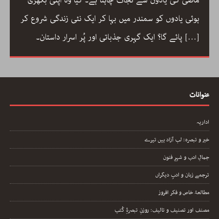
جمالیاتی اور فکری پہلو… ڈاکٹر ارسلان راٹھور کے اس
مضمون میں گیت، نظم، تنہائی اور تخلیق کے اسباب پر
[…]
ایک خوب صورت اور بصیرت افروز گفتگو
عنوانات
اداریہ
خبر و تبصرہ: لب آزاد ہیں تیرے
جمالِ ادب و شہرِ فنون
ترجمے زبان و ادبِ دیگراں
مطالعۂ خاص و فکر افروز
مصنف اور تصنیف و تالیف: روزنِ تبصرۂِ کُتب