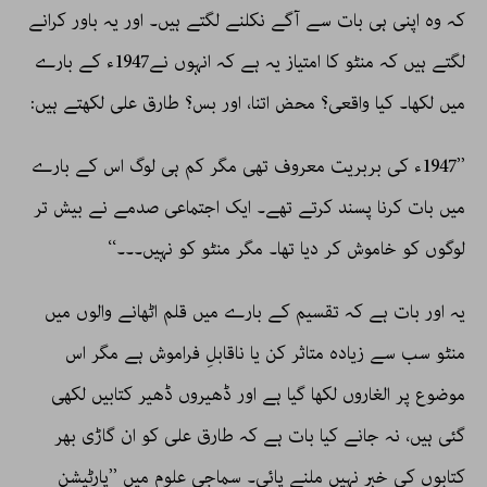
کہ وہ اپنی ہی بات سے آگے نکلنے لگتے ہیں۔ اور یہ باور کرانے
لگتے ہیں کہ منٹو کا امتیاز یہ ہے کہ انہوں نے1947ء کے بارے
میں لکھا۔ کیا واقعی؟ محض اتنا، اور بس؟ طارق علی لکھتے ہیں:
’’1947ء کی بربریت معروف تھی مگر کم ہی لوگ اس کے بارے
میں بات کرنا پسند کرتے تھے۔ ایک اجتماعی صدمے نے بیش تر
لوگوں کو خاموش کر دیا تھا۔ مگر منٹو کو نہیں۔۔۔‘‘
یہ اور بات ہے کہ تقسیم کے بارے میں قلم اٹھانے والوں میں
منٹو سب سے زیادہ متاثر کن یا ناقابلِ فراموش ہے مگر اس
موضوع پر الغاروں لکھا گیا ہے اور ڈھیروں ڈھیر کتابیں لکھی
گئی ہیں، نہ جانے کیا بات ہے کہ طارق علی کو ان گاڑی بھر
کتابوں کی خبر نہیں ملنے پائی۔ سماجی علوم میں ’’پارٹیشن