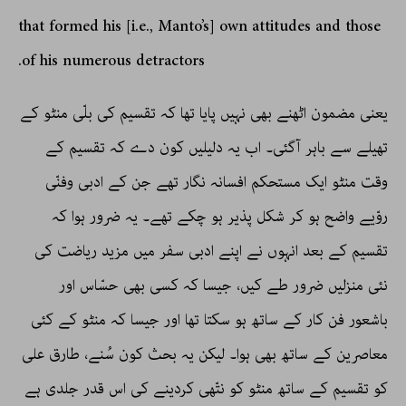
that formed his [i.e., Manto’s] own attitudes and those
of his numerous detractors.
یعنی مضمون اٹھنے بھی نہیں پایا تھا کہ تقسیم کی بلّی منٹو کے
تھیلے سے باہر آگئی۔ اب یہ دلیلیں کون دے کہ تقسیم کے
وقت منٹو ایک مستحکم افسانہ نگار تھے جن کے ادبی وفنّی
روّیے واضح ہو کر شکل پذیر ہو چکے تھے۔ یہ ضرور ہوا کہ
تقسیم کے بعد انہوں نے اپنے ادبی سفر میں مزید ریاضت کی
نئی منزلیں ضرور طے کیں، جیسا کہ کسی بھی حسّاس اور
باشعور فن کار کے ساتھ ہو سکتا تھا اور جیسا کہ منٹو کے کئی
معاصرین کے ساتھ بھی ہوا۔ لیکن یہ بحث کون سُنے، طارق علی
کو تقسیم کے ساتھ منٹو کو نتّھی کردینے کی اس قدر جلدی ہے