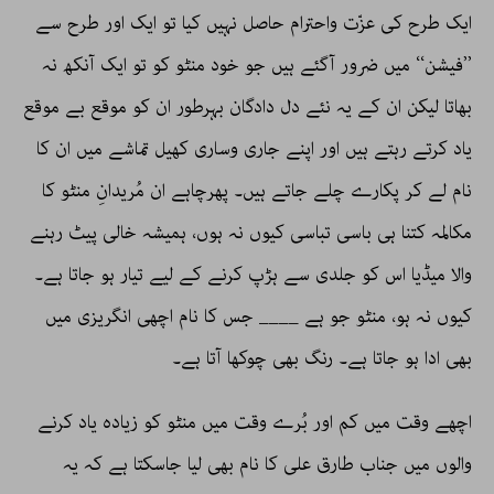
ایک طرح کی عزّت واحترام حاصل نہیں کیا تو ایک اور طرح سے
’’فیشن‘‘ میں ضرور آگئے ہیں جو خود منٹو کو تو ایک آنکھ نہ
بھاتا لیکن ان کے یہ نئے دل دادگان بہرطور ان کو موقع بے موقع
یاد کرتے رہتے ہیں اور اپنے جاری وساری کھیل تماشے میں ان کا
نام لے کر پکارے چلے جاتے ہیں۔ پھرچاہے ان مُریدانِ منٹو کا
مکالمہ کتنا ہی باسی تباسی کیوں نہ ہوں، ہمیشہ خالی پیٹ رہنے
والا میڈیا اس کو جلدی سے ہڑپ کرنے کے لیے تیار ہو جاتا ہے۔
کیوں نہ ہو، منٹو جو ہے ____ جس کا نام اچھی انگریزی میں
بھی ادا ہو جاتا ہے۔ رنگ بھی چوکھا آتا ہے۔
اچھے وقت میں کم اور بُرے وقت میں منٹو کو زیادہ یاد کرنے
والوں میں جناب طارق علی کا نام بھی لیا جاسکتا ہے کہ یہ