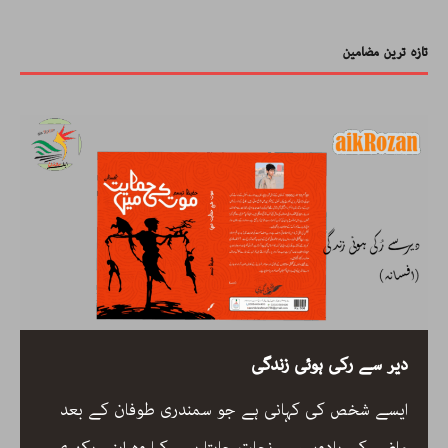
تازہ ترین مضامین
رحیم معینی کرمانشاہی، نیّر مسعود اور صبرِ خدا
رحیم معینی کرمانشاہی کی بصری شاعری، نیّر مسعود کا
دلگ داز ترجمہ صبرِ خدا، اور ایرانی شعری روایت کے