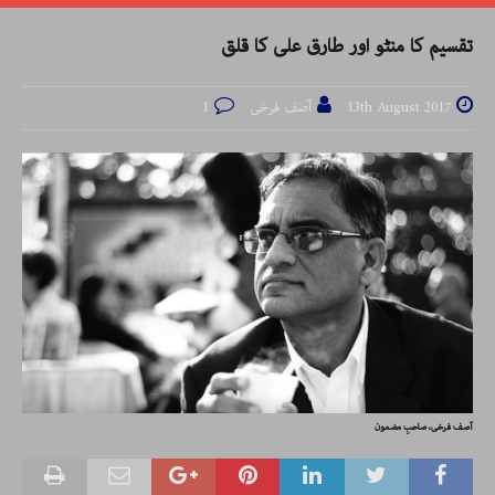
تقسیم کا منٹو اور طارق علی کا قلق
13th August 2017
آصف فرخی
1
آصف فرخی، صاحبِ مضمون