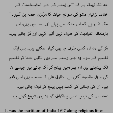
حد تک ٹھیک ہے کہ ’’اس زمانے کے ادبی اسٹیبلشمنٹ کے
خلاف لڑائیاں منٹو کی سوانح حیات کا مرکزی حصّہ بن گئیں۔‘‘
مگر ظاہر ہے کہ اس جنگ سے پہلے اور بعد میں بھی، اس
ہنرمندانہ انفرادیت کی طرف نہیں آتے، کہیں اور مُڑ جاتے ہیں۔
مُڑ کے وہ اور کسی طرف جا بھی کہاں سکتے ہیں۔ بس ایک
تقسیم کے سوا۔ وہ جس راستے سے بھی نکلیں ادبدا کر تقسیم
تک پہنچتے ہیں اور پھر وہیں پہنچ کر رُک جاتے ہیں جیسے ان
کی منزل مقصود آگئی ہے۔ طارق علی کا معاملہ بھی اسی قدر
ہے۔ ان کی رسائی کی کمند یہیں پہنچ کر ٹوٹ جاتی ہے۔
مضمون کے تیسرے ہی پیراگراف کو وہ یوں شروع کرتے ہیں:
It was the partition of India 1947 along religious lines