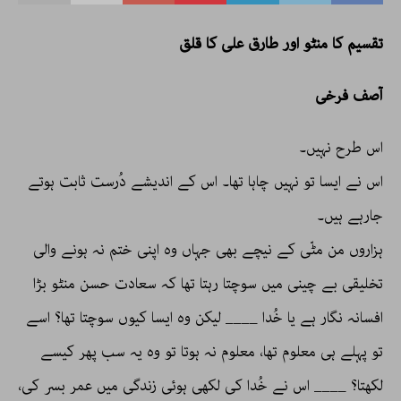
تقسیم کا منٹو اور طارق علی کا قلق
آصف فرخی
اس طرح نہیں۔
اس نے ایسا تو نہیں چاہا تھا۔ اس کے اندیشے دُرست ثابت ہوتے
جارہے ہیں۔
ہزاروں من مٹّی کے نیچے بھی جہاں وہ اپنی ختم نہ ہونے والی
تخلیقی بے چینی میں سوچتا رہتا تھا کہ سعادت حسن منٹو بڑا
افسانہ نگار ہے یا خُدا ____ لیکن وہ ایسا کیوں سوچتا تھا؟ اسے
تو پہلے ہی معلوم تھا، معلوم نہ ہوتا تو وہ یہ سب پھر کیسے
لکھتا؟ ____ اس نے خُدا کی لکھی ہوئی زندگی میں عمر بسر کی،