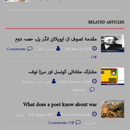
RELATED ARTICLES
مقدمۂ تصوف از، ایویلائن انڈر ہل، حصہ دوم
24th March 2018
جمشید اقبال
Comments
Off
مشترکہ مفاداتی کونسل اور مرزا نوشہ
20th February 2018
نصیر احمد Naseer
Ahmed
1
What does a poet know about war
3rd August 2017
NoteworthyReads رہنما
تحریریں
Comments Off