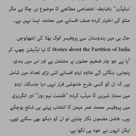
اسٹیڈیز‘‘ باضابطہ اختصاصی مطالعے کا موضوع بن چکا ہے مگر
منٹو کی اختیار کردہ صنف افسانے میں معاملہ ایسا نہیں ہے۔
حال ہی میں ہندوستان سے پروفیسر الوک بھّلا کی انتھولوجی
Stories about the Partition of India کا نیا ایڈیشن چھپ کر
آیا ہے جو چار ضخیم حصّوں پر مشتمل ہے اور اس میں ہندی،
پنجابی، بنگالی کے علاوہ اردو افسانے اتنی بڑی تعداد میں شامل
ہیں کہ ان کو کسی طرح خاموشی قرار نہیں دیا جاسکتا۔ اردو
میں ممتاز شیریں کا مرتّب کردہ ’’ظلمت نیم روز‘‘ اور انگریزی
میں پروفیسر محمد عمر میمن کا انتخاب پہلے ہی شائع ہوچکے
ہیں۔ فاضل مضمون نگار چاہتے تو ان کو دیکھ بھی سکتے تھے۔
لیکن انہوں نے خود ہی لکھا ہے: