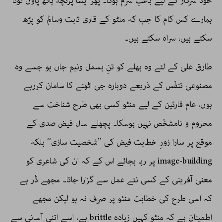
خود سرکار کے لیے باعثِ شرم ہوگا۔ پھر ایسا پَرنُچا، ہاتھ پاؤں ٹوٹا
ہمارے کس کام کا جب کہ منٹو کے قاری ثابت وسالم کو پڑھ
سکتے ہیں، سراہ سکتے ہیں۔
طارق علی کے لئے وہ بھلے کو تنِ بسمل ونیم جاں ہو جسے وہ
مصنوعی تنفّس کے ذریعے دوبارہ جی اٹھنے کا سامان کررہے
ہوں، عام قارئین کے لیے منٹو کسی بھی طرح شناخت سے
محروم و نامشخّص نہیں ہوسکا۔ پچھلے سال فیض صدی کے
موقع پر سارا زورِ خطابت فیض کی ’’شخصیت سازی‘‘ بلکہ
image-building پر رہا بجائے اس کے کہ ان کی شاعری کو
معنی آفرینی کے کسی نئے عمل سے گزارا جاتا۔ مجھے ڈر ہے
کہ اسی طرح کی خطابت منٹو پر صرف نہ ہو لیکن مجھے
اطمینان ہے کہ منٹو کہیں زیادہ brittle ہے، اسے اتنی آسانی سے