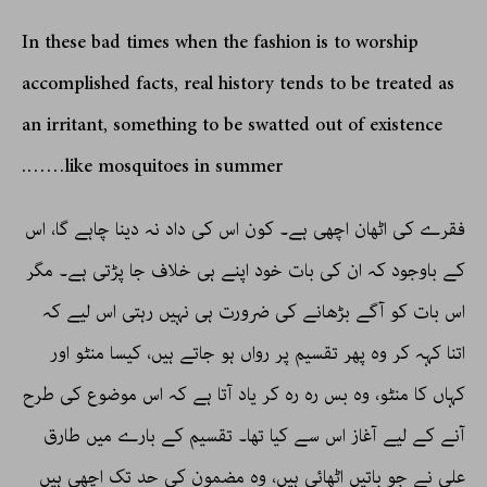
In these bad times when the fashion is to worship
accomplished facts, real history tends to be treated as
an irritant, something to be swatted out of existence
like mosquitoes in summer…….
فقرے کی اٹھان اچھی ہے۔ کون اس کی داد نہ دینا چاہے گا، اس
کے باوجود کہ ان کی بات خود اپنے ہی خلاف جا پڑتی ہے۔ مگر
اس بات کو آگے بڑھانے کی ضرورت ہی نہیں رہتی اس لیے کہ
اتنا کہہ کر وہ پھر تقسیم پر رواں ہو جاتے ہیں، کیسا منٹو اور
کہاں کا منٹو، وہ بس رہ رہ کر یاد آتا ہے کہ اس موضوع کی طرح
آنے کے لیے آغاز اس سے کیا تھا۔ تقسیم کے بارے میں طارق
علی نے جو باتیں اٹھائی ہیں، وہ مضمون کی حد تک اچھی ہیں