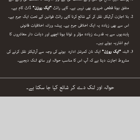
پوسٹ میں شائع کی گئی رائے مصنف کی ہے اور ادارے کا مصنف کی رائے سے
متفق ہونا قطعی ضروری بھی نہیں ہے۔ کاپی رائٹ
“ایک روزن”
ڈاٹ کام ہے۔
بلا اجازت آرٹیکل نقل کر کے شائع کرنا کاپی رائٹ قوانین کے تحت ایک جرم ہے۔
اس سے بھی زیادہ یہ ایک اخلاقی جرم ہے۔ پیشہ ورانہ اخلاقیات قانونی
پابندیوں سے بہ قدرے زیادہ مؤثر و توانا ہونا اچھے اور دیانت دار معاشروں کا
اہم اشاریہ ہوتے ہیں۔
البتہ
“ایک روزن”
ایک نان کمرشل ادارہ ہونے کی وجہ سے آرٹیکلز نقل کرنے کی
مشروط اجازت دیتا ہے کہ آپ اس کا مناسب حوالہ اور ساتھ لنک دیجیے۔
حوالہ اور لنک دے کر شائع کیا جا سکتا ہے۔