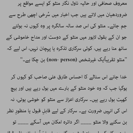
معروف صحافی اور حالیہ ناول نگار منٹو کو ایسے مواقع پر
ضروردھیان میں لاتے ہیں جب اخبار میں سُرخی اچھی طرح سے
جم جائے۔ منٹو کی اس صد سالہ سالگرہ پر وہ کیوں نہ بولتے
جو ان کے بقول لاہور میں منٹو کے دوست اور مداح خاموشی کے
ساتھ منا رہے ہیں، کوئی سرکاری تذکرہ یا پہچان نہیں، اس لیے کہ
’’منٹو تقریباًایک غیرشخص (non- person) بن چکا ہے۔‘‘
خدا جانے اس سناٹے کا احساس طارق علی صاحب کو کیوں کر
ہوگیا جب کہ وہ خود منٹو کے بارے میں بول رہے ہیں اور بیچ
کھیت بول رہے ہیں۔ سرکاری اعزاز سے منٹو کو خوشی ہوتی، نہ
اس کی انہیں ضرورت ہے۔ سرکار کے لیے قابلِ قبول یا منظورِ نظر
بن سکنے والا منٹو ____ اگر دائرہ امکان میں آسکے ____ تو