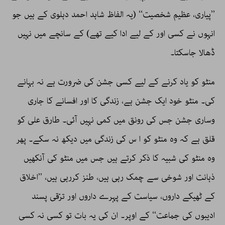
’’پیاری، عظیم شخصیت‘‘ (یہ الفاظ شاہد احمد دہلوی کے ہیں جو
انہوں نے کسی اور کے لیے ادا کیے تھے) کے سانچے میں نہیں
ڈھالا جاسکتا۔
منٹو کو یاد کرنے کے لیے کسی جشن کی ضرورت ہے نہ بہانے
کی۔ منٹو خود ایک جشن ہے، زندگی کا اور افسانے کا جاری
وساری جشن جس کی رونق میں کمی نہیں آئی۔ طارق علی کو
قلق ہے کہ وہ منٹو کو ا س کی زندگی میں دیکھ نہ سکے۔ پھر
وہ منٹو کی شبیہ کا ذکر کرتے ہیں جس میں منٹو کی آنکھیں
ذہانت اور شوخی سے چمک رہی ہیں، طنز کررہی ہیں، ’’اخلاق
کے ٹھیکے داروں، سیاست کے پہرے داروں اور ترّقی پسند
ادیبوں کی جماعت‘‘ کے اوپر۔ ان کی یہ بات تو کسی نہ کسی