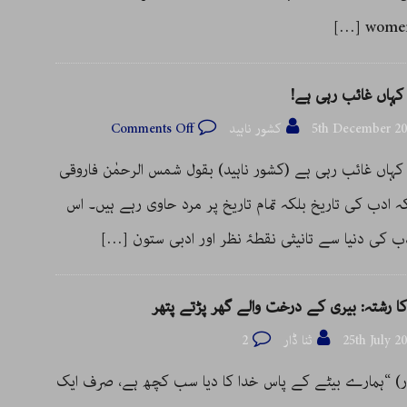
[…]
women
کہاں غائب رہی ہے!
5th December 20
کشور ناہید
Comments Off
کہاں غائب رہی ہے (کشور ناہید) بقول شمس الرحمٰن فاروقی
ہ ادب کی تاریخ بلکہ تمام تاریخ پر مرد حاوی رہے ہیں۔ اس
ب کی دنیا سے تانیثی نقطۂ نظر اور ادبی ستون
[…]
ا رشتہ: بیری کے درخت والے گھر پڑتے پتھر
25th July 2
ثنا ڈار
2
ڈار) “ہمارے بیٹے کے پاس خدا کا دیا سب کچھ ہے، صرف ایک