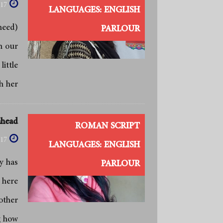
017
LANGUAGES: ENGLISH
PARLOUR
n our
ittle
h her
ahead
ROMAN SCRIPT
017
LANGUAGES: ENGLISH
y has
PARLOUR
 here
other
g how