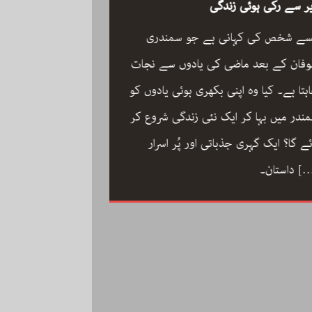
ر سے رکی ہوئی زندگی
سے شخص کی کہانی ہے جو سمندری
فان کے بعد ماضی کی یادوں سے نجات
ہتا ہے۔ کیا وہ اپنی بکھری ہوئی یادوں کو
ون مین آرکسٹرا سجاد
ندر میں بہا کر ایک نئی زندگی شروع کر
مگر با کمال موسیقار 
ئے گا؟ ایک گہری جذباتی اور پُر اسرار
سجاد حسین کی زندگ
[
داستان۔
داستان: مینڈولین کو
مقام دلانے والا یہ با
کاملیت پسندی اور ا
فلمی دنیا میں تنہا رہ
[…]
محمد کی تحریر “ون مین آرکسٹرا”۔