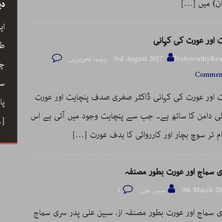
ان) میں
[…]
سید
رحیم معینی کرمانشاہی، نیّر مسعود اور صبرِ
دی
خدا
ے کے
ای
ت اور عورت کی کہانی
رحیم معینی کرمانشاہی کی بصری شاعری،
ری،
طو
NoteworthyR رہنما تحریریں
3rd August 2017
نیّر مسعود کا دلگ داز ترجمہ صبرِ خدا، اور
 خوب
چا
Comment
ایرانی شعری روایت کے جمالیاتی اور فکری
حباب میں
سم
ت اور عورت کی کہانی ڈاکٹر صغری صدف پنچایت اور عورت
پہلو… ڈاکٹر ارسلان راٹھور کے اس مضمون
ے دوستی
پا
لی دامن کا ساتھ ہے۔ جب سے پنچایت وجود میں آئی ہے اس
میں گیت، نظم، تنہائی اور تخلیق کے اسباب
 کا ہنر
…]
م تر سوچ بچار اور کارروائی کا ہدف عورت
[…]
پر ایک خوب صورت اور بصیرت افروز گفتگو
[…]
ی سماج اور عورت بطور مصنفہ
9th March 2
سبین علی
1
ی سماج اور عورت بطور مصنفہ از، سبین علی پدر سری سماج