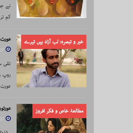
نے جو
کم تر
عورت، 
خبر و تبصرہ: لب آزاد ہیں تیرے
017
روپ م
عورت ا
عورتو
مطالعۂ خاص و فکر افروز
017
(ذوال