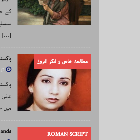
کے حو
سلسلے 
[…]
پاکستا
مطالعۂ خاص و فکر افروز
017
پاکستا
عالمی
میں خو
bands
ROMAN SCRIPT