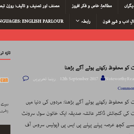
یگراں
مطالعۂِ خاص و فکر افروز
مصنف اور تصنیف و تالیف: روزن تبصر
لِ ادب و شہرِ فنون
رابطہ
NGUAGES: ENGLISH PARLOUR
تازہ ت
ت کو محفوظ رکھتے ہوئے آگے بڑھنا
NoteworthyR رہنما تحریریں
12th September 2017
Comment
 کو محفوظ رکھتے ہوئے آگے بڑھنا: مردوں کی دنیا میں
ت کی گنجائش ڈاکٹر عائشہ صدیقہ ایک خاتون سول سرونٹ
سے کچھ عرصہ پہلے پہلے پی ایس پی (پولیس سروس آف