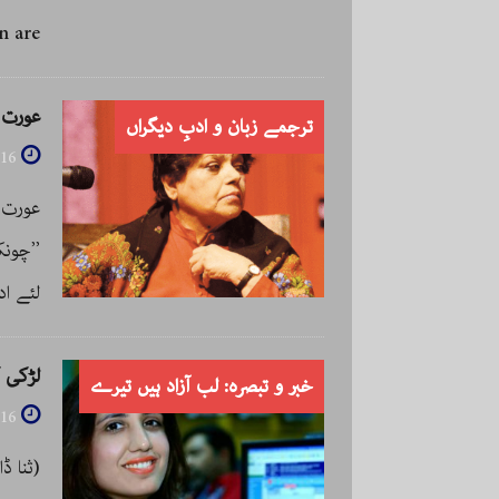
 are
عورت 
ترجمے زبان و ادبِ دیگراں
16
عورت 
’’چونک
لئے اد
لڑکی ک
خبر و تبصرہ: لب آزاد ہیں تیرے
016
(ثنا 