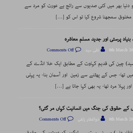
 دنیا بھر میں کئی صدیوں سے رائج ہے عورت کو مرد سے
 مخلوق سمجھنا شروع کیا تو اس کو
[…]
بنیاد پرستی اور جدید مسلم معاشرہ
8th March 2
تقی سید
Comments Off
تقی سید‎) چین کی قدیم کہاوت کے مطابق ایک خلا انڈے کے
یں تھا- جس کے پھٹنے سے زمین اور آسمان بنا- یہ پہلی
ور پہلا مرد تھا- یہ بھی کہا جاتا ہے
[…]
ں کے حقوق کی جنگ میں انسانیت کہاں مر گئی؟
8th March 2
ذوالفقار زلفی
Comments Off
فقار علی) میں نے بہت سے لوگوں کو عورتوں کے حقوق