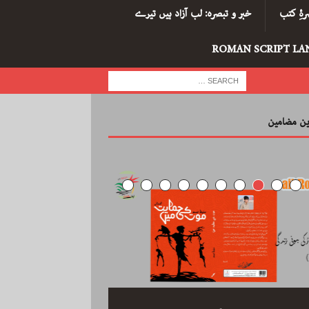
ۂِ کتب
خبر و تبصرہ: لب آزاد ہیں تیرے
ROMAN SCRIPT LA
رین مضامین