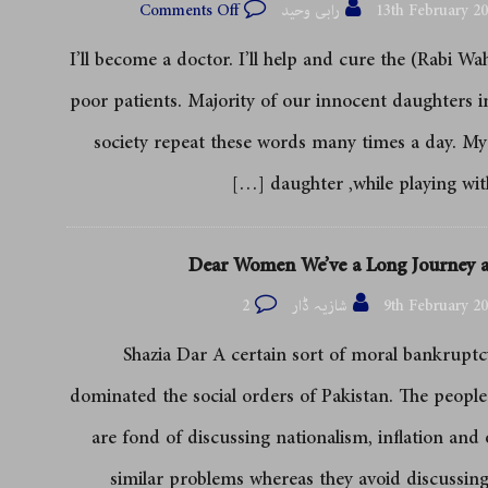
13th February 2
رابی وحید
Comments Off
(Rabi Waheed) I’ll become a doctor. I’ll help and cure the
poor patients. Majority of our innocent daughters i
society repeat these words many times a day. My l
[…]
daughter ,while playing wit
Dear Women We’ve a Long Journey 
9th February 2
شازیہ ڈار
2
Shazia Dar A certain sort of moral bankruptc
dominated the social orders of Pakistan. The people
are fond of discussing nationalism, inflation and 
similar problems whereas they avoid discussin