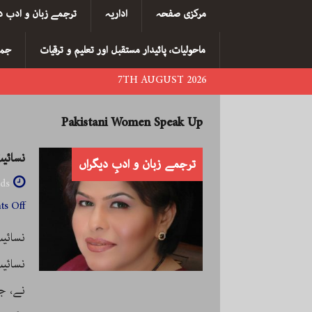
مرکزی صفحہ
اداریہ
ترجمے زبان و ادب د
ماحولیات، پائیدار مستقبل اور تعلیم و ترقیات
جما
7TH AUGUST 2026
Pakistani Women Speak Up
نسائی
ترجمے زبان و ادبِ دیگراں
eads
s Off
نسائیت
نسائی
نے، ج