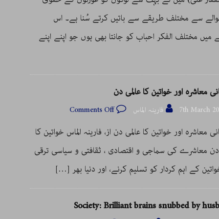
الے سے مختلف طریقے سے باتیں کرتے سُنا ہے۔ اس
میں مختلف الفکر احباب کو جانتا بھی ہوں جو اپنے اپنے
نی معاشرہ اور خواتین کا عالمی دن
7th March 2
فارینہ الماس
Comments Off
نی معاشرہ اور خواتین کا عالمی دن از، فارینہ الماس خواتین کا
 دن معاشرے کی سماجی و اقتصادی ، ثقافتی و سیاسی ترقی
اتین کے اہم کردار کو تسلیم کرنے، اور دنیا بھر
[…]
Society: Brilliant brains snubbed by hus