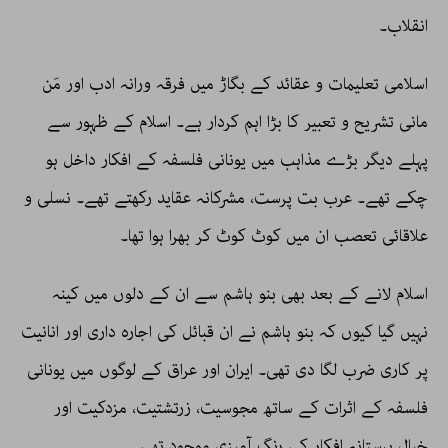
انقلاب۔
اسلامی تعلیمات و عقائد کے بگاڑ میں فرقہ ورانہ ادب اور مَن
مانی تشریح و تعبیر کا بڑا اہم کردار ہے۔ اسلام کے ظہور سے
پہلے دیگر بڑے مذاہب میں یونانی فلسفہ کے افکار داخل ہو
چکے تھے۔ عرب بت پرست، مشرکانہ عقاید رکھتے تھے۔ نسلی و
علاقائی تعصب ان میں کوٹ کوٹ کر بھرا ہوا تھا۔
اسلام لانے کے بعد بھی بنو ہاشم سے ان کے دلوں میں کینہ
نہیں گیا کیوں کہ بنو ہاشم نے ان قبائل کی اجارہ داری اور انانیت
پر کاری ضرب لگا دی تھی۔ ایران اور عراق کے لوگوں میں یونانی
فلسفہ کے اثرات کے ساتھ مجوسیت، زرتشتیت، مزدکیت اور
خیال پرستانہ افکار کی رنگ آمیزی موجود تھی۔