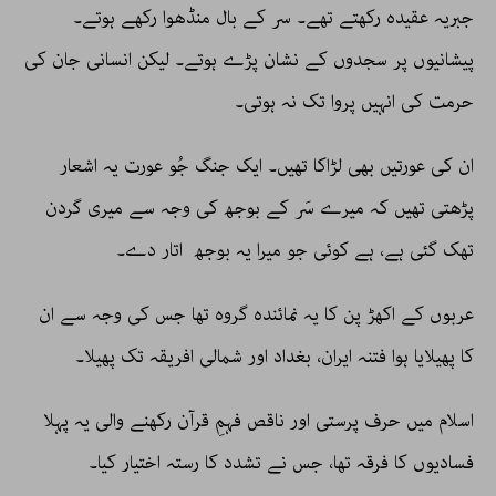
جبریہ عقیدہ رکھتے تھے۔ سر کے بال منڈھوا رکھے ہوتے۔
پیشانیوں پر سجدوں کے نشان پڑے ہوتے۔ لیکن انسانی جان کی
حرمت کی انہیں پروا تک نہ ہوتی۔
ان کی عورتیں بھی لڑاکا تھیں۔ ایک جنگ جُو عورت یہ اشعار
پڑھتی تھیں کہ میرے سَر کے بوجھ کی وجہ سے میری گردن
تھک گئی ہے، ہے کوئی جو میرا یہ بوجھ اتار دے۔
عربوں کے اکھڑ پن کا یہ نمائندہ گروہ تھا جس کی وجہ سے ان
کا پھیلایا ہوا فتنہ ایران، بغداد اور شمالی افریقہ تک پھیلا۔
اسلام میں حرف پرستی اور ناقص فہمِ قرآن رکھنے والی یہ پہلا
فسادیوں کا فرقہ تھا، جس نے تشدد کا رستہ اختیار کیا۔