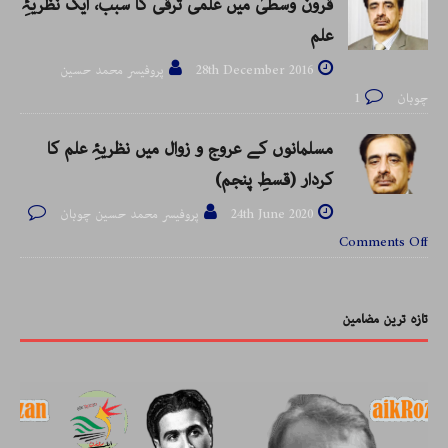
قرون وسطیٰ میں علمی ترقی کا سبب، ایک نظریۂِ
علم
28th December 2016
پروفیسر محمد حسین
چوہان
1
مسلمانوں کے عروج و زوال میں نظریۂِ علم کا
کردار (قسطِ پنجم)
24th June 2020
پروفیسر محمد حسین چوہان
Comments Off
تازہ ترین مضامین