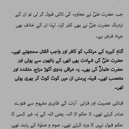
جب حضرت علیؓ نے معاویہ کی ثالثی قبول کر لی تو ان کے
نزدیک حضرت علیؓ نے بھی کفر کیا۔ لہٰذا ان کے خلاف بھی
جہاد فرض ہے۔
گناہِ کبیرہ کے مرتکب کو کافر اور واجب القتل سمجھتے تھے۔
حضرت علیؓ کی شہادت بھی انھی کے ہاتھوں سے ہوئی اور
حضرت عثمانؓ کی بھی۔ یہ عراقی بدوی اَکھڑ مزاج، متشدد اور
متعصب تھے۔ قبیلہ پرستی ان میں کوٹ کوٹ کر بھری ہوئی
تھی۔
قبائلی عصبیت اور قرانی آیات کے ظاہری مفہوم سے فتوے
صادر کرتے تھے۔ لا حکم الا اللہ، یعنی اللہ کے بَہ غیر کسی کا
حکم قبول نہیں کا ورد کرتے تھے۔ صوم و صلوٰۃ کے پابند تھے،