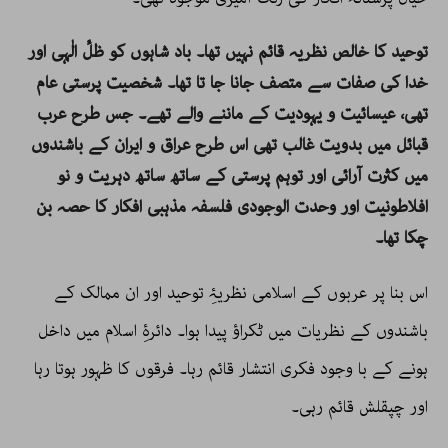
توحید کا خالص نظریہ قائم نہیں تھا۔ باد شاہوں کو ظلِّ الٰہی اور
خدا کی صفات سے متصف جانا جا تا تھا۔ شخصیت پرستی عام
تھی، عیسائیت و یہودیت کے ماننے والے تھے۔ جس طرح عرب
قبائل میں بدویت غالب تھی اس طرح عراق و ایران کے باشندوں
میں کثرت آرائی اور توہم پرستی کے ساتھ ساتھ دہریت و نو
افلاطونیت اور وحدت الوجودی فلسفہ مذہبی افکار کا حصہ بن
چکا تھا۔
اس بنا پر عربوں کے اسلامی نظریۂِ توحید اور ان ممالک کے
باشندوں کے نظریات میں ٹکراؤ پیدا ہوا۔ دائرۂِ اسلام میں داخل
ہونے کے با وجود فکری انتشار قائم رہا۔ فرقوں کا ظہور ہوتا رہا
اور چپقلش قائم رہی۔