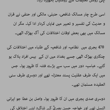
اپنی روشن تعلیمات سے روشنیاں بکھیرتا رہا۔
اسی طرح چار مسالک شافعی، حنبلی، مالکی اور حنفی نے قران
و حدیث کی تفسیر و تعبیر میں نمایاں کردار ادا کیا۔ مگر ان
مسالک میں بھی بعض اوقات اختلافات کی آگ بھڑک اٹھی۔
470 ہجری میں نظامیہ اور شافعیہ کے طلباء میں اختلافات کی
چنگاری بھڑک اٹھی جسے بغداد میں ان کے بیس افراد ہلاک ہو
گئے۔ عباسیہ دور میں سب سے بڑے فتنہ کا ظہور ہوا۔ جس
میں ایک طرف عقلیت پسند معتزلہ تھے اور دوسری طرف سنی
العقیدہ مسلمان تھے۔
دوسری صدی ہجری میں ان کا ظہور ہوا۔ واصل بن عطا جو ایرانی
النسل تھے اور خواجہ حسن بصریؒ کے شاگرد اپنے اختلاف کی