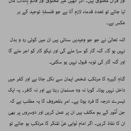
اور قرآن مخلوق ہیں۔ اگر انھیں غیر مخلوق اور قائم بِالذّات مان
لیا جائے تو تعدد قدماء لازم آتا ہے جو فلسفۂِ توحید کے بر
عکس ہے۔
اللہ تعالیٰ نے جو جو وعیدیں سنائی ہیں ان میں کوئی رد و بدل
نہیں ہو گا۔ گنہ گار کو سزا ملے گی اور نیکو کار کو اجر ملے گا
اور گنہ گار کی توبہ قبول نہیں ہو سکتی۔
گناہِ کبیرہ کا مرتکب شخص ایمان سے نکل جاتا ہے اور کفر میں
داخل نہیں ہوتا۔ گویا نہ وہ مسلمان رہتا ہے اور نہ کافر۔ یہ ایک
تیسرے درجہ کا فرد ہوتا ہے۔ امرِ بالمعروف کا یہ مطلب ہے کہ
جن اُمُور کے ہم مکلف ہیں ان پر عمل کریں اور دوسروں پر بھی
ان کا نفاذ کریں۔ اگر امام نَواہی عنَ المنکر کا مرتکب ہو جائے تو