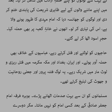
نے بہت سے لوگوں کو اپنے حلقۂِ ارادت میں شامل کر لیا۔ بعد
میں اپنے ماننے والوں کے لیے ظاہری شریعت کی پابندی ختم کر
دی اور لوگوں کو جھانسہ دیا کہ امام مہدی کا ظہور ہونے والا
ہے، اس کی تیاری کر لو۔ انھوں نے خانۂِ کعبہ پر بھی حملہ کیا۔
حجرِ اسود اٹھا کر لے گئے۔
حاجیوں کو لوٹتے اور قتل کرتے رہے، عباسیوں کے خلاف بھی
حملہ آور ہوئے۔ اور ایران، بغداد اور مکہ مکرمہ میں قتل ریزی و
لوٹ مار میں شریک رہے۔ یہ لوگ فتنہ پرور اور جعلی روحانیت
و جھوٹ کی تبلیغ کرتے تھے۔
مسلمانوں کو ان سے بہت صدمات اٹھانے پڑے۔ بوہرہ فرقہ امام
جعفر صادقؑ کے بعد کسی امام کو نہیں مانتا۔ مگر دوسرے