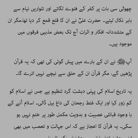
چھوٹی سی بات پر کفر کے فتوے لگاتے اور تلواریں نیام سے
باہر نکال لیتے۔ حضرت علیؓ نے ان کا قلع قمع کر دیا تھا،مگر ان
کے متشددانہ افکار و اثرات آج تک بعض مذہبی فرقوں میں
موجود ہیں۔
آپﷺ نے ان کے بارے میں پیش گوئی کی تھی کہ یہ قرآن
پڑھیں گے، مگر قرآن ان کے حلق سے نیچے نہیں اترے گا۔
یہ تاریخ اسلام کی پہلی دہشت گرد تنظیم ہے جس نے اسلام کو
کم زور کیا اور ایک غلط رجحان کی داغ بیل ڈالی۔ اسلام آنے کے
با وجود قبائلی عصبیت و بدویت مکمل طور پر ختم نہیں ہو
سکی۔ یہ قرآن کا اعجاز ہے کہ اس جہالت و تعصب میں بھی