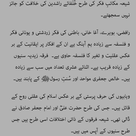
شیعہ مکاتبِ فکر کی طرح خُلَفائے راشدین کی خلافت کو جائز
نہیں سمجھتے۔
رافضی، بوہرے، آغا خانی، باطنی کی فکر زردشتی و یونانی فکر
و فلسفہ سے زیادہ ہم آہنگ ہے ان کے افکار پر ایقانیت کے بر
عکس عقلیت و تغیر کا فلسفہ حاوی ہے۔ فرقہ زیدیہ سنیوں
کے زیادہ قریب ہے۔ اثنائے عشری تعداد میں سب سے زیادہ
ہیں۔ خالص جعفری مواحد اور سُنتِ رسولﷺ کے پابند ہیں۔
وہابیوں کی حرف پرستی کے بر عکس اسلام کی عقلی روح کے
قائل ہیں۔ جس کی طرح حضرت علیؓ اور امام جعفر صادق نے
ڈالی تھی۔ شیعہ فرقوں کے ذاتی اختلافات اسی طرح ہیں جس
طرح سنیوں کے آپس میں ہیں۔