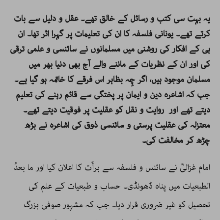
یہ بہت سی کتب و رسائل کے خالق تھے۔ عقل و دلیل سے بات
کرتے تھے۔ یونانی فلسفہ کا ان کی تعلیمات پر گہرا اثر تھا۔ ان
ہی کے افکار کی روشنی میں مسلمانوں نے سائنسی و علمی ترقی
کی اور ان کے نظریات کے ماننے والے آج بھی دنیا بھر میں
مسلمان موجود ہیں، اگر چِہ بظاہر اس فرقے کا خاتمہ ہو گیا ہے۔
جب کہ اشاعرہ دین و ایمان پر پختگی سے قائم رہنے کی تعلیم
دیتے تھے اور روایت و نقل کو عقلیت پر فوقیت دیتے تھے۔
معتزلہ کی عقلیت پرستی و سائنسی ذوق کی اشاعرہ نے بڑھ
چڑھ کر مخالفت کی۔
امام غزالیؒ نے سائنس و فلسفہ سے برأَت کا اعلان کیا اور ما بعدُ
الطبعیات میں پناہ ڈھونڈی۔ حساب و طبعیات کے علم کی
تحصیل کو غیر ضروری قرار دیا۔ جب کہ مشہور صوفی بزرگ