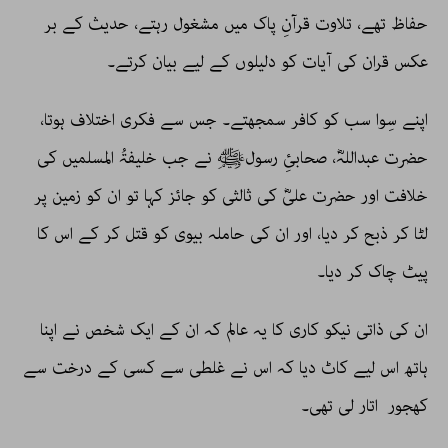
حفاظ تھے، تلاوت قرآنِ پاک میں مشغول رہتے، حدیث کے بر
عکس قران کی آیات کو دلیلوں کے لیے بیان کرتے۔
اپنے سِوا سب کو کافر سمجھتے۔ جس سے فکری اختلاف ہوتا،
حضرت عبداللہؓ، صحابئِ رسولﷺ نے جب خلیفۃُ المسلمیں کی
خلافت اور حضرت علیؓ کی ثالثی کو جائز کہا تو ان کو زمین پر
لٹا کر ذبح کر دیا، اور ان کی حاملہ بیوی کو قتل کر کے اس کا
پیٹ چاک کر دیا۔
ان کی ذاتی نیکو کاری کا یہ عالم کہ ان کے ایک شخص نے اپنا
ہاتھ اس لیے کاٹ دیا کہ اس نے غلطی سے کسی کے درخت سے
کھجور اتار لی تھی۔