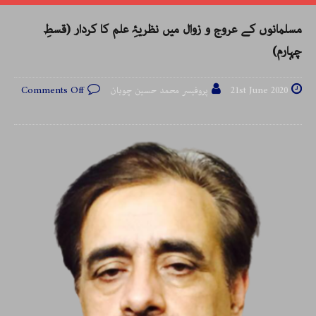
مسلمانوں کے عروج و زوال میں نظریۂِ علم کا کردار (قسطِ
چہارم)
21st June 2020
پروفیسر محمد حسین چوہان
Comments Off