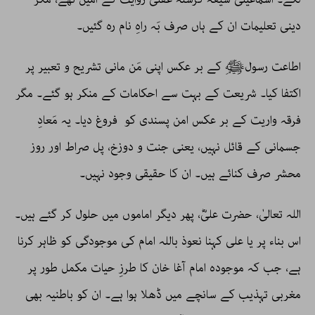
دینی تعلیمات ان کے ہاں صرف بَہ راہِ نام رہ گئیں۔
اطاعت رسولﷺ کے بر عکس اپنی مَن مانی تشریح و تعبیر پر
اکتفا کیا۔ شریعت کے بہت سے احکامات کے منکر ہو گئے۔ مگر
فرقہ واریت کے بر عکس امن پسندی کو فروغ دیا۔ یہ مَعادِ
جسمانی کے قائل نہیں، یعنی جنت و دوزخ، پل صراط اور روز
محشر صرف کنائے ہیں۔ ان کا حقیقی وجود نہیں۔
اللہ تعالیٰ، حضرت علیؓ، پھر دیگر اماموں میں حلول کر گئے ہیں۔
اس بناء پر یا علی کہنا نعوذ باللہ امام کی موجودگی کو ظاہر کرنا
ہے، جب کہ موجودہ امام آغا خان کا طرزِ حیات مکمل طور پر
مغربی تہذیب کے سانچے میں ڈھلا ہوا ہے۔ ان کو باطنیہ بھی