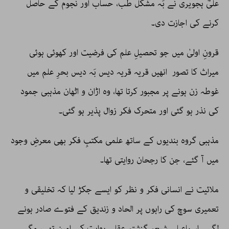
علیؒ ہجویری نے بَہ مشکل طب، حساب اور نجوم کے حاصل
کرنے کی اجازت دی۔
قرونِ اولیٰ میں جو تحصیلِ علم کی فرضیت اور کھوئی ہوئی
میراث کا تصور انھیں قریہ قریہ دیس بَہ دیس بحرِ علم میں
غوطہ زن ہونے پر مجبور کرتا تھا، وہ اڑان و اٹھان مذہبی جمود
کی نذر ہو گئی اور متحرک فکر زوال پذیر ہو گئی۔
مذہبی گروہ بندیوں کے ساتھ علمی مکتبِ فکر بھی معرضِ وجود
میں آ گئے، جن کا رجحان روایتی تھا۔
ملائیت نے انسانی فکر و نظر کو ایسے جکڑ لیا کہ تخلیقی و
تعمیری سوچ کی راہوں پر الحاد و زندیق کے فتوے صادر ہونے
لگے۔ اسماعیلی شیعہ گزشتہ عقلی روایت کے امین تھے، مگر