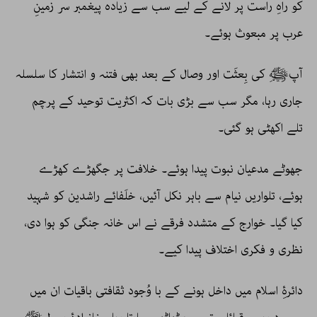
کو راہِ راست پر لانے کے لیے سب سے زیادہ پیغمبر سر زمینِ
عرب پر مبعوث ہوئے۔
آپﷺ کی بِعثَت اور وصال کے بعد بھی فتنہ و انتشار کا سلسلہ
جاری رہا، مگر سب سے بڑی بات کہ اکثریت توحید کے پرچم
تلے اکھٹی ہو گئی۔
جھوٹے مدعیان نبوت پیدا ہوئے۔ خلافت پر جگھڑے کھڑے
ہوئے، تلواریں نیام سے باہر نکل آئیں، خلَفائے راشدین کو شہید
کیا گیا۔ خوارج کے متشدد فرقے نے اس خانہ جنگی کو ہوا دی،
نظری و فکری اختلاف پیدا کیے۔
دائرۂِ اسلام میں داخل ہونے کے با وُجود ثقافتی باقیات ان میں