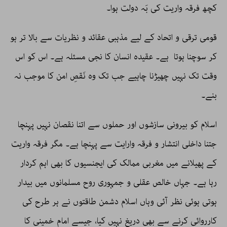
کچھ فرقہ واریت کی بَہ دولت ہوا۔
قومی ترقی و اتحاد کے لیے مذہبی عقائد و نظریات سے بالا تر ہو
کر سوچنا ہوتا ہے۔ عقیدہ انسان کا نجی مسئلہ ہے۔ اس کو اس
وقت تک نہیں چھیڑنا چاہیے جب تک وہ نَقصِ امن کا موجب نہ
بنے۔
اسلام کو بیرونی سازشوں اور حملوں سے اتنا نقصان نہیں پہنچا
جتنا داخلی انتشار و فرقہ وارایت سے پہنچا ہے۔ مگر فرقہ واریت
کے پھیلانے میں مغربی ممالک کی ایجنسیوں کا بھی اہم کردار
رہا ہے۔ جہاں خالص عقلی و جمہوری روح مسلمانوں میں بیدار
ہوتی ہوئی نظر آئی وہاں اسلام دشمن طاقتوں نے ہر طرح کی
کارروائی کرنے سے بھی دریغ نہیں کیا، جیسے امام خمینی کا