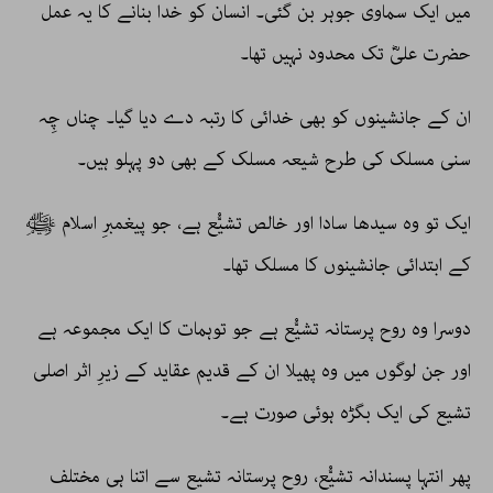
میں ایک سماوی جوہر بن گئی۔ انسان کو خدا بنانے کا یہ عمل
حضرت علیؓ تک محدود نہیں تھا۔
ان کے جانشینوں کو بھی خدائی کا رتبہ دے دیا گیا۔ چناں چِہ
سنی مسلک کی طرح شیعہ مسلک کے بھی دو پہلو ہیں۔
ایک تو وہ سیدھا سادا اور خالص تشیُّع ہے، جو پیغمبرِ اسلام ﷺ
کے ابتدائی جانشینوں کا مسلک تھا۔
دوسرا وہ روح پرستانہ تشیُّع ہے جو توہمات کا ایک مجموعہ ہے
اور جن لوگوں میں وہ پھیلا ان کے قدیم عقاید کے زیرِ اثر اصلی
تشیع کی ایک بگڑہ ہوئی صورت ہے۔
پھر انتہا پسندانہ تشیُّع، روح پرستانہ تشیع سے اتنا ہی مختلف