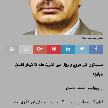
پروفیسر محمد حسین چوہان
مسلمانوں کے عروج و زوال میں نظریۂِ علم کا کردار (قسطِ
چہارم)
از،
پروفیسر محمد حسین
قرآن کے مخاطب ایسے لوگ تھے جو اخلاقی اور فکری لحاظ