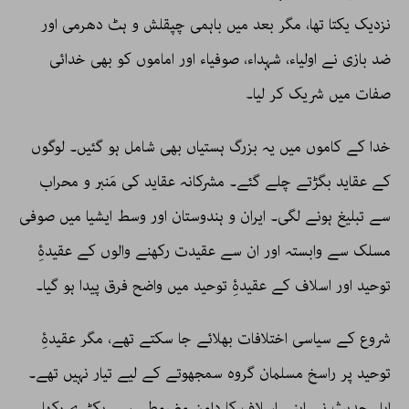
نزدیک یکتا تھا، مگر بعد میں باہمی چپقلش و ہٹ دھرمی اور
ضد بازی نے اولیاء، شہداء، صوفیاء اور اماموں کو بھی خدائی
صفات میں شریک کر لیا۔
خدا کے کاموں میں یہ بزرگ ہستیاں بھی شامل ہو گئیں۔ لوگوں
کے عقاید بگڑتے چلے گئے۔ مشرکانہ عقاید کی مَنبر و محراب
سے تبلیغ ہونے لگی۔ ایران و ہندوستان اور وسط ایشیا میں صوفی
مسلک سے وابستہ اور ان سے عقیدت رکھنے والوں کے عقیدۂِ
توحید اور اسلاف کے عقیدۂِ توحید میں واضح فرق پیدا ہو گیا۔
شروع کے سیاسی اختلافات بھلائے جا سکتے تھے، مگر عقیدۂِ
توحید پر راسخ مسلمان گروہ سمجھوتے کے لیے تیار نہیں تھے۔
اہلِ حدیث نے اپنے اسلاف کا دامن مضبوطی سے پکڑے رکھا۔