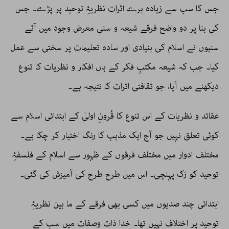
جس کا سب سے زیادہ برے اثرات نظریۂِ توحید پر پڑے۔ جس
کی بنا پر دو واضح فرقے شیعہ و سنی معرض وجود میں آئے
سنیوں نے اسلام کی بنیادی اور سادہ تعلیمات پر سختی سے عمل
کیا۔ جب کہ شیعہ مکتبِ فکر کے ہاں افکار و نظریات کا تنوع
دیکھنے میں آیا، جو ثقافتی اثرات کا نتیجہ ہے۔
عقائد و نظریات کے اس تنوع کا قُرونِ اولیٰ کے ابتدائی اسلام سے
کوئی تعلق نہیں جو آج ایک مذہب کا رنگ اختیار کر چکا ہے۔
مختلف ادوار میں مختلف فرقوں کے ظہور سے اسلام کے فلسفۂِ
توحید کو زک پہنچی۔ اس میں طرح طرح کی آمیزش کی گئی۔
ابتدائی چند صدیوں میں کسی بھی فرقے کے ما بین نظریۂِ
توحید پر اختلاف نہیں تھا۔ خدا ذات وصفات میں سب کے