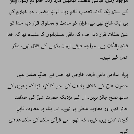
موجود رہیں، قبائلی تعصب ٹھاٹھیں مارتا رہا۔ خانوادۂِ رسولﷺ
کے ساتھ یَک گونہ تعصب قائم رہا۔ فرقۂِ اباضین، جو خوارج کی
ہی ایک شاخ تھی نے، قران کو حادث و مخلوق قرار دیا، خدا کو
عین صفات قرار دیا، جب کہ باقی مسلمانوں کا عقیدہ تھا کہ خدا
قائم بِالذَّات ہے۔ مروَّجہ فرقے ایمان رکھنے کے قائل تھے، مگر
عمل کے نہیں۔
پہلا اسلامی باغی فرقہ خارجی تھا جس نے جنگِ صفین میں
حضرت علیؓ کے خلاف بغاوت کی، جن کا کہنا تھا کہ باغیوں کے
ساتھ صلح جائز نہیں۔ ان کے نزدیک حضرت علیؓ کی خلافت
جائز تھی اور معاویہ غلطی پر تھے۔ اس بناء پر معاویہ قابلِ
گردن زدنی ہیں، کیوں کہ انھوں نے قرآنی حکم کی حکم عدولی
کی۔