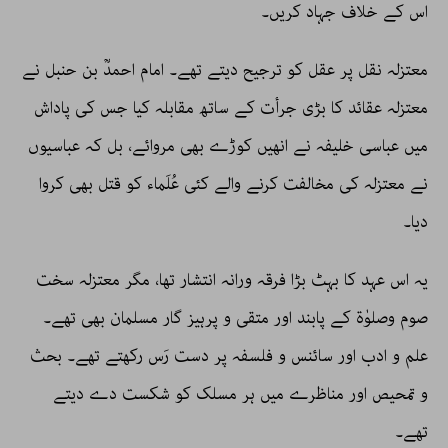
اس کے خلاف جہاد کریں۔
معتزلہ نقل پر عقل کو ترجیح دیتے تھے۔ امام احمدؒ بن حنبل نے
معتزلہ عقائد کا بڑی جرأت کے ساتھ مقابلہ کیا جس کی پاداش
میں عباسی خلیفہ نے انھیں کوڑے بھی مروائے، بل کہ عباسیوں
نے معتزلہ کی مخالفت کرنے والے کئی عُلَماء کو قتل بھی کروا
دیا۔
یہ اس عہد کا بہٹ بڑا فرقہ ورانہ انتشار تھا، مگر معتزلہ سخت
صوم وصلوٰۃ کے پابند اور متقی و پرہیز گار مسلمان بھی تھے۔
علم و ادب اور سائنس و فلسفہ پر دست رَس رکھتے تھے۔ بحث
و تمحیص اور مناظرے میں ہر مسلک کو شکست دے دیتے
تھے۔