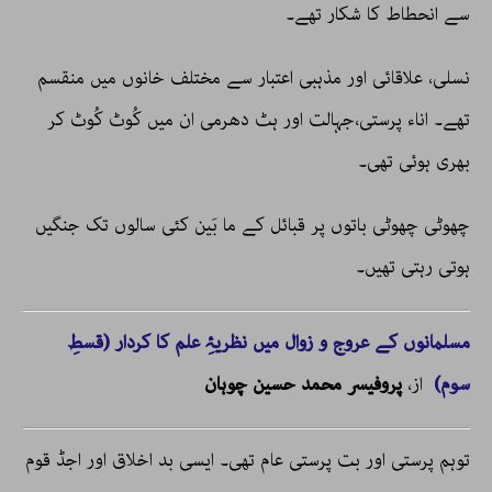
سے انحطاط کا شکار تھے۔
نسلی، علاقائی اور مذہبی اعتبار سے مختلف خانوں میں منقسم
تھے۔ اناء پرستی،جہالت اور ہٹ دھرمی ان میں کُوٹ کُوٹ کر
بھری ہوئی تھی۔
چھوٹی چھوٹی باتوں پر قبائل کے ما بَین کئی سالوں تک جنگیں
ہوتی رہتی تھیں۔
مسلمانوں کے عروج و زوال میں نظریۂِ علم کا کردار (قسطِ
سوم)
از،
پروفیسر محمد حسین چوہان
توہم پرستی اور بت پرستی عام تھی۔ ایسی بد اخلاق اور اجڈ قوم