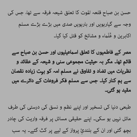
حسن بن صباح قلعہ الموت کا تعلق شیعہ فرقہ سے تھا، جس کی
وجہ سے گیارہویں اور بارہویں صدی میں بڑے بڑے مسلم
اکابرین و عُلَماء و مشائخ کو قتل کیا گیا۔
مصر کے فاطمیوں کا تعلق اسماعیلیوں اور حسن بن صباح سے
قائم تھا۔ مگر بہ حیثیت مجموعی سنی و شیعہ کے عقائد و
نظریات میں تضاد و تفاوق نے مسلم امہ کو بہت زیادہ نقصان
سے ہم کنار کیا۔ جس سے مسلم فکر فروعات کے دائرے میں
مقید ہو گئی۔
طبعی دنیا کی تسخیر اور اپنے نظم و نسق کی درستی کی طرف
مائل نہیں ہو سکی۔ اپنے حقیقی مسائل پر فرقہ واریت کی چادر
بچھ گئی اور ان کے بلندئِ پرواز کے لیے پر کٹ گئے۔ یہ سب