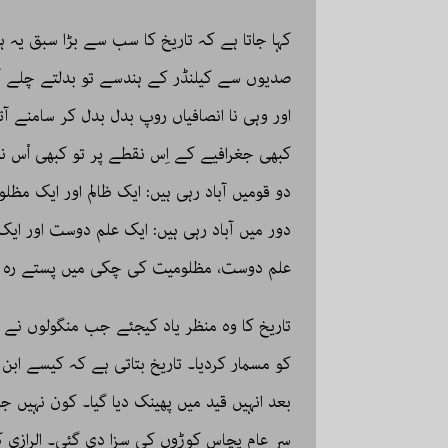
کہا جاتا ہے کہ تاریخ کا سب سے بڑا سبق یہ
صدیوں سے کیلنڈر کے ہندسے تو بدلتے چلے آ ر
اور وہی نا انصافیاں روپ بدل بدل کر سامنے آت
کبھی جغرافیے کے اِس نقطے پر تو کبھی اْس نقط
دو قومیں آباد رہی ہیں: ایک ظالم اور ایک مظلو
دور میں آباد رہی ہیں: ایک علم دوست اور ایک
علم دوست، مظلومیت کی چکی میں پستے رہ ج
تاریخ کا وہ منظر یاد کیجئے جب منگولوں نے بغ
کو مسمار کردیا۔ تاریخ بتاتی ہے کہ کیسے ابن
بعد انہیں قید میں پھینک دیا گیا۔ کون نہیں 
سرِ عام پچاس کوڑوں کی سزا دی گئی۔ الرازی 