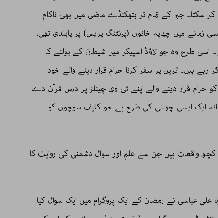
ر سکتا۔ جبر کے تمام تر ہتھکنڈے ماضی میں بھی ناکام
ی زمانے میں چھاپہ خانوں (پرنٹنگ پریس) پر پابندی تھی،
یں۔ اسی طرح وہ جو لاؤڈ اسپیکر میں شیطان کے بولنے کا
کر رہے ہیں۔ ٹرین پر سفر کرنا حرام قرار دینے والے خود
کو حرام قرار دینے والے اپنے ٹی وی چینلز پر درس قرآن دے
مانہ ایک ایسی چھلنی کی طرح ہے جو کثیف سوچوں کو
ے کچھ واقعات ہیں جن سے علم اور سوال دشمنی کی روایت کا
ہ علی عباسی نے رمضان کے ایک پروگرام میں ایک سوال کیا