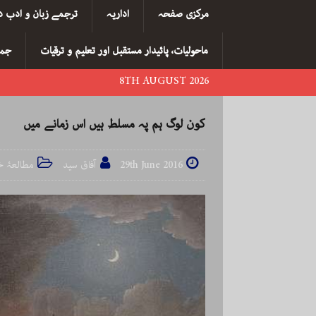
مرکزی صفحہ
اداریہ
ترجمے زبان و ادب د
ماحولیات، پائیدار مستقبل اور تعلیم و ترقیات
جما
8TH AUGUST 2026
کون لوگ ہم پہ مسلط ہیں اس زمانے میں
29th June 2016
آفاق سید
مطالعۂ خ