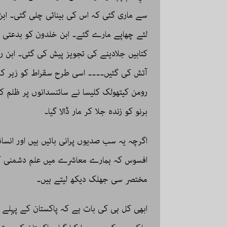
سے ماری گئی کہ اس کی بینائی چلی گئی۔ ابن 
لئے چھاپے مارے گئے۔ ابن خلدون کو بدعتی قرا
کتابیں جلادینے کی تجویز پیش کی گئی۔ ابن ر
آتش کی گئیں۔۔۔۔ اسی طرح سقراط کو زہر کا پی
رومن کیتھولک کلیسا نے سائنسدانوں پر ظلم کے 
برنو کو زندہ جلا کر مار ڈالا گیا۔
اگرچہ یہ سب صدیوں پرانی باتیں ہیں اور انس
افسوس کہ ہمارے معاشرے میں علم دشمنی کی
مختصر سی جھلک دیکھ لیتے ہیں۔
ابھی کل ہی کی بات ہے کہ پاکستان کے پہلے نوب