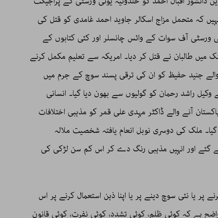
ین دانشور اقبال احمد کو خلدونیہ یونی ورسٹی کے پراجیکٹ
 نہیں کہ متحمل مزاج اسکالر جاوید احمد غامدی کو قتل کی
ی ورسٹی آف سوات کے وائس چانسلر اور کئی کتابوں کے
 میں طالبان نے قتل کر دیا۔ امریکہ سے تعلیم مکمل کرنے
لے جنید حفیظ کو ان کی ترقی پسند سوچ کے جرم میں
ے وکیل راشد رحمان کو گولیوں سے بھون دیا گیا۔ انسانی
تان آنے والے ڈاکٹر مہدی علی قمر کو مذہبی اختلافات
گیا۔ ملک کی دوسری نوبل انعام یافتہ شخصیت ملالہ
ے گئے اور انہیں مذہبی رنگ دے کر اس کم سن لڑکی کی
 پر یا نئی سوچ دینے پر یا اپنا ذہن استعمال کرنے پر اس
واضح ہے کہ کوئی ظلم، کوئی تشدد، کوئی نفرت، کوئی قانون