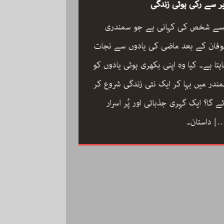
ر سے رکی ہوئی زندگی
سے شخص کی کہانی ہے جو سمندری
فان کے بعد ماضی کی یادوں سے نجات
ہتا ہے۔ کیا وہ اپنی بکھری ہوئی یادوں کو
ون مین آرکسٹرا سجاد
ندر میں بہا کر ایک نئی زندگی شروع کر
مگر با کمال موسیقار 
ئے گا؟ ایک گہری جذباتی اور پُر اسرار
سجاد حسین کی زندگ
[
داستان۔
داستان: مینڈولین کو
مقام دلانے والا یہ با
کاملیت پسندی اور ا
فلمی دنیا میں تنہا رہ
[…]
محمد کی تحریر “ون مین آرکسٹرا”۔