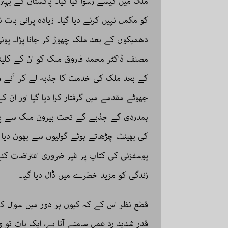
ملک میں کیسے رسوا کیا گیا۔ پاکستان کے بہتر
کو مکمل نہیں کرنے دیا گیا۔ زیادہ پرانی بات
دھمیکوں کے بعد ملک چھوڑ کر جانا پڑا۔ یون
مصنف ڈاکٹر محمد فاروق ملک کو ان کے کلینک
کے بعد ملک کی خدمت کا جذبہ لے کر آنے وا
جھوٹے مقدمے میں گرفتار کرا دیا گیا اور ان ک
ہمدردی کے جذبے کے تحت بیرون ملک سے پاکس
کی بھینٹ چڑھاتے ہوئے گولیوں سے بھون دیا 
یوسفزئی کی کتاب پر غیر ضروری اعتراضات کئ
زندگی کو مزید خطرے میں ڈال دیا گیا۔
قطع نظر اس کے کہ کیوں ہر دور میں سوال کرنے
قدر شدید رد عمل سامنے آتا ہے، ایک بات تو 