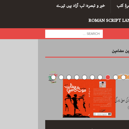
ۂِ کتب
خبر و تبصرہ: لب آزاد ہیں تیرے
ROMAN SCRIPT LA
رین مضامین