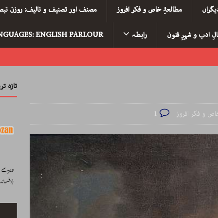
یگراں
مطالعۂِ خاص و فکر افروز
مصنف اور تصنیف و تالیف: روزن تبصر
لِ ادب و شہرِ فنون
رابطہ
NGUAGES: ENGLISH PARLOUR
تازہ ت
اص و فکر افروز
1