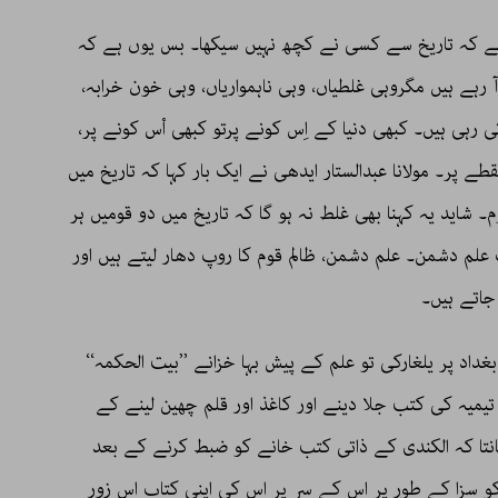
 ہے کہ تاریخ سے کسی نے کچھ نہیں سیکھا۔ بس یوں ہے کہ
ہے ہیں مگروہی غلطیاں، وہی ناہمواریاں، وہی خون خرابہ،
ی رہی ہیں۔ کبھی دنیا کے اِس کونے پرتو کبھی اْس کونے پر،
ے پر۔ مولانا عبدالستار ایدھی نے ایک بار کہا کہ تاریخ میں
م۔ شاید یہ کہنا بھی غلط نہ ہو گا کہ تاریخ میں دو قومیں ہر
 علم دشمن۔ علم دشمن، ظالم قوم کا روپ دھار لیتے ہیں اور
اتے ہیں۔
داد پر یلغارکی تو علم کے پیش بہا خزانے ’’بیت الحکمہ‘‘
 تیمیہ کی کتب جلا دینے اور کاغذ اور قلم چھین لینے کے
جانتا کہ الکندی کے ذاتی کتب خانے کو ضبط کرنے کے بعد
کو سزا کے طور پر اس کے سر پر اس کی اپنی کتاب اس زور