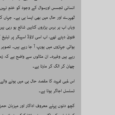
انسانی تجسس اورسوال کے وجود کو ختم نہیں ک
ٹھہرے اور حال میں بھی ایسا ہی ہے۔ جہاں کس
وہاں اب ہر برس ہزاروں کتابیں شائع ہو رہی ہ
فتویٰ دیتے تھے، اب اسی لاؤڈ اسپیکر پر تبلیغ 
ہوائی جہازوں میں یورپ آ جا رہے ہیں۔ تصویر 
رہے ہیں وغیرہ۔ ان مثالوں سے واضح ہے کہ ز
چھان کر الگ کر مارتا ہے۔
اس لمبی تمہید کا مقصد حال ہی میں ہونے وال
تسلسل اجاگر ہوتا ہے۔
کچھ دنوں پہلے معروف اداکار اور میزبان حمز