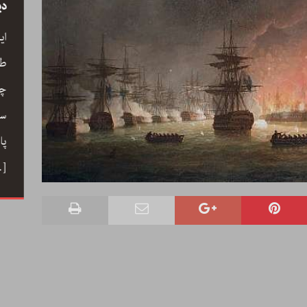
سید
رحیم معینی کرمانشاہی، نیّر مسعود اور صبرِ
دی
خدا
ے کے
ای
رحیم معینی کرمانشاہی کی بصری شاعری،
ری،
طو
نیّر مسعود کا دلگ داز ترجمہ صبرِ خدا، اور
 خوب
چا
ایرانی شعری روایت کے جمالیاتی اور فکری
حباب میں
سم
پہلو… ڈاکٹر ارسلان راٹھور کے اس مضمون
ے دوستی
پا
میں گیت، نظم، تنہائی اور تخلیق کے اسباب
 کا ہنر
…]
پر ایک خوب صورت اور بصیرت افروز گفتگو
[…]