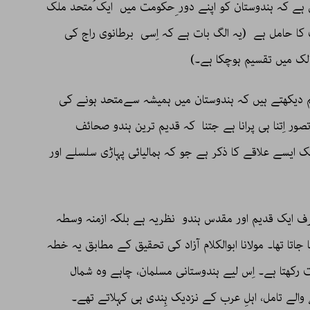
میں کوئی شک نہیں ہے کہ ہندوستان کو اپنے دور ِحکومت میں ایک ُمتحد ملک
یت کا حامل ہے (یہ الگ بات ہے کہ اِسی برطانوی راج کی
الک میں تقسیم ہوچکا ہے۔)
 دیکھتے ہیں کہ ہندوستان میں ہمیشہ سےمتحد ہونے کی
ر اِتنا ہی پرانا ہے جتنا کہ قدیم ترین ہندو صحائف
ک ایسے علاقے کا ذکر ہے جو کہ ہمالیائی پہاڑی سلسلے اور
ف ایک قدیم اور مقدس ہندو نظریہ ہے بلکہ ازمنہ وسطہ
تا تھا۔ مولانا ابوالکلام آزاد کی تحقیق کے مطابق یہ خطہ
ھتا ہے۔ اِس لیے ہندوستانی مسلمان، چاہے وہ شمال
الے تامل، اہلِ عرب کے نزدیک ہِندی ہی کہلاتے تھے۔