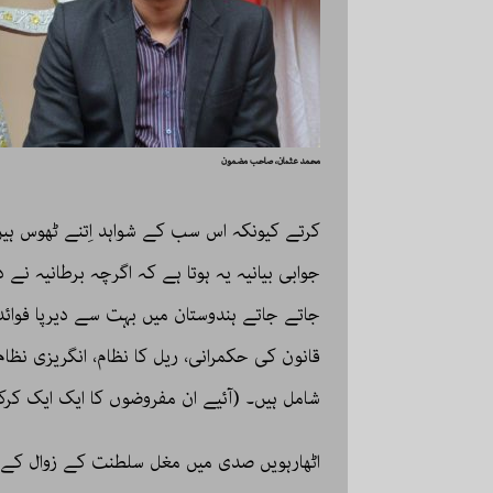
محمد عثمان، صاحب مضمون
کرتے کیونکہ اس سب کے شواہد اِتنے ٹھوس ہیں ک
جوابی بیانیہ یہ ہوتا ہے کہ اگرچہ برطانیہ نے د
جاتے جاتے ہندوستان میں بہت سے دیرپا فوائ
قانون کی حکمرانی، ریل کا نظام، انگریزی ن
شامل ہیں۔ (آئیے ان مفروضوں کا ایک ایک کرکے
اٹھارہویں صدی میں مغل سلطنت کے زوال کے ب