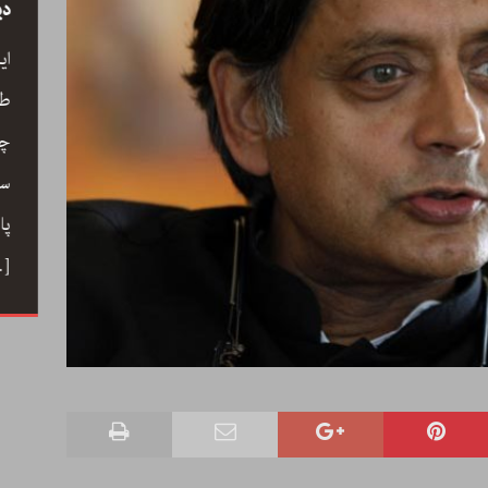
سید
رحیم معینی کرمانشاہی، نیّر مسعود اور صبرِ
دی
خدا
ے کے
ای
رحیم معینی کرمانشاہی کی بصری شاعری،
ری،
طو
نیّر مسعود کا دلگ داز ترجمہ صبرِ خدا، اور
 خوب
چا
ایرانی شعری روایت کے جمالیاتی اور فکری
حباب میں
سم
پہلو… ڈاکٹر ارسلان راٹھور کے اس مضمون
ے دوستی
پا
میں گیت، نظم، تنہائی اور تخلیق کے اسباب
 کا ہنر
…]
پر ایک خوب صورت اور بصیرت افروز گفتگو
[…]