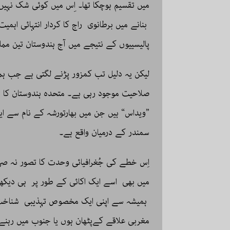
میں تقسیم ہوچکا تھا۔ ا‎ِس 
بنانے میں برطانوی راج کا کردار انتہائی اہم
پالیسییوں کے نتیجے میں آج ہندوستان تین مم
لیکن یہ دلیل تب کمزور پڑنے لگتی ہے جب ہم
صلاحیت موجود رہی ہے۔ متحدہ ہندوستان کا تصو
”ویداس“ ہیں جن میں بھارتورشہ کے نام سے ای
سمندر کے درمیان واقع ہے۔
اِس خطے کی جُغرافیائی وحدت کا تصور نہ صر
میں بھی اسے ایک اکائی کے طور پر ہی دیکھا جا
ہمیشہ سے اپنی ایک مخصوص تہذیبی شناخت رک
مغربی علاقے کےپٹھان ہوں یا جنوب میں رہنے و