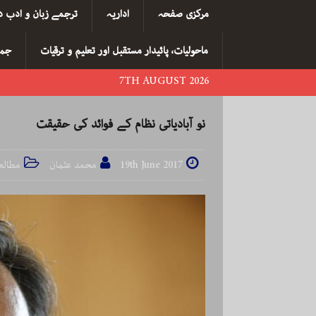
مرکزی صفحہ
اداریہ
ترجمے زبان و ادب د
ماحولیات، پائیدار مستقبل اور تعلیم و ترقیات
جما
7TH AUGUST 2026
نو آبادیاتی نظام کے فوائد کی حقیقت
19th June 2017
محمد عثمان
مطالع