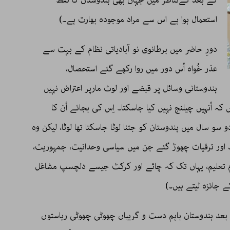
کے بعد کےتناظر میں جہاں بھی ہندوستان کا لفظ
استعمال ہوا ہے اس سے مراد موجودہ بھارت ہے۔)
دورِ حاضر میں برطانوی نو آبادیاتی نظام کے بہت سے
عذر خُواہ اُس دور میں روا رکھے گئے استحصال،
ہندوستانی وسائل پر قبضے اور لوٹ مارپر اعتراض نہیں
ہ اُنہیں چیلنج نہیں کیا جاسکتا۔ اِس کی بجائے اُن کا
و سو سال میں ہندوستان کو جتنا لوٹا جاسکتا تھا لوٹا، لیکن وہ
د اور ترقیات چھوڑ گئے جن میں سیاسی وحدانیت، جمہوریت،
ظام تعلیم، یہاں تک کہ چائے اور کرکٹ جیسے دلچسپ مشاغل
 جائزہ لیتے ہیں۔)
عد ہندوستان باہم دست و گریباں چھوٹی چھوٹی ریاستوں