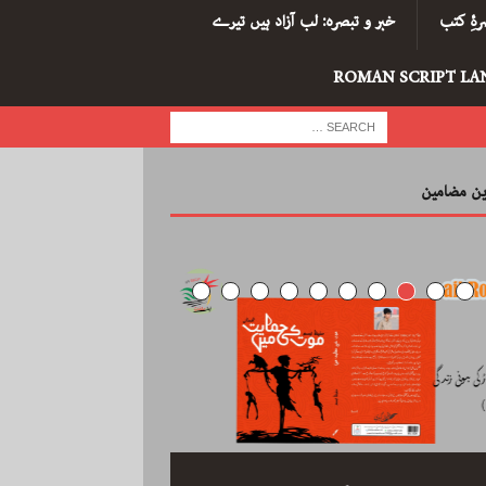
ۂِ کتب
خبر و تبصرہ: لب آزاد ہیں تیرے
ROMAN SCRIPT LA
رین مضامین