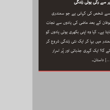
ر سے رکی ہوئی زندگی
سے شخص کی کہانی ہے جو سمندری
فان کے بعد ماضی کی یادوں سے نجات
ہتا ہے۔ کیا وہ اپنی بکھری ہوئی یادوں کو
ون مین آرکسٹرا سجاد
ندر میں بہا کر ایک نئی زندگی شروع کر
مگر با کمال موسیقار 
ئے گا؟ ایک گہری جذباتی اور پُر اسرار
سجاد حسین کی زندگ
[
داستان۔
داستان: مینڈولین کو
مقام دلانے والا یہ با
کاملیت پسندی اور ا
فلمی دنیا میں تنہا رہ
[…]
محمد کی تحریر “ون مین آرکسٹرا”۔