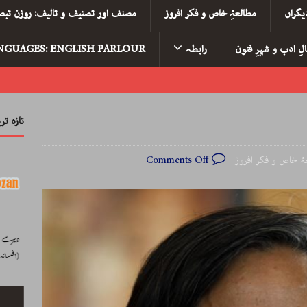
یگراں
مطالعۂِ خاص و فکر افروز
مصنف اور تصنیف و تالیف: روزن تبصر
لِ ادب و شہرِ فنون
رابطہ
NGUAGES: ENGLISH PARLOUR
تازہ ت
ۂ خاص و فکر افروز
Comments Off