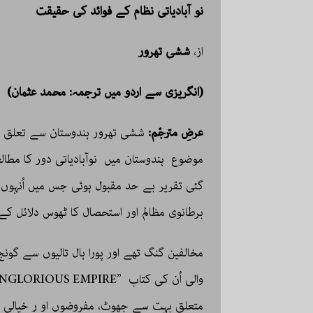
نو آبادیاتی نظام کے فوائد کی حقیقت
از،
ششی تھرور
(انگریزی سے اردو میں ترجمہ: محمد عثمان)
عرضِ مترجّم:
ششی تھرور ہندوستان سے تعلق رکھ
مو‌ضوع ہندوستان میں نوآبادیاتی دور کا مطال
گئی تقریر بے حد مقبول ہوئی جس میں اُنہوں 
برطانوی مظالم اور استحصال کا ٹھوس دلائل کے 
مخالفین گنگ تھے اور پورا ہال تالیوں سے گون
متعلق بہت سے جھوٹ، مفروضوں او ر خیالی ک