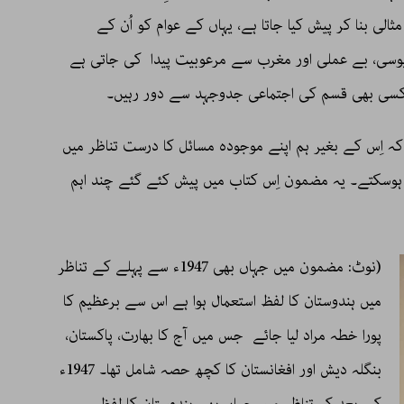
ثالی بنا کر پیش کیا جاتا ہے، یہاں کے عوام کو اُن کے
ایوسی، بے عملی اور مغرب سے مرعوبیت پیدا کی جاتی ہے
کسی بھی قسم کی اجتماعی جدوجہد سے دور رہیں۔
ے کہ اِس کے بغیر ہم اپنے موجودہ مسائل کا درست تناظر میں
یں ہوسکتے۔ یہ مضمون اِس کتاب میں پیش کئے گئے چند اہم
(نوٹ: مضمون میں جہاں بھی 1947ء سے پہلے کے تناظر
میں ہندوستان کا لفظ استعمال ہوا ہے اس سے برعظیم کا
پورا خطہ مراد لیا جائے جس میں آج کا بھارت، پاکستان،
بنگلہ دیش اور افغانستان کا کچھ حصہ شامل تھا۔ 1947ء