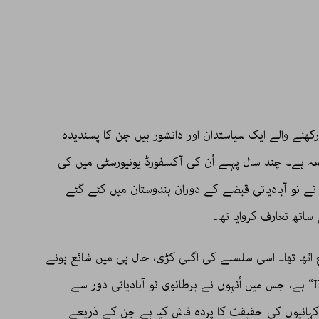
نے والے ایک سیاستدان اور دانشور ہیں جن کا پسندیدہ
عہ ہے۔ چند سال پہلے اُن کی آکسفورڈ یونیورسٹی میں کی
نے نو آبادیاتی قبضے کے دوران ہندوستان میں کئے گئے
ساتھ تعارف کروایا تھا۔
ج اٹھا تھا۔ اسی سلسلے کی اگلی کڑی، حال ہی میں شائع ہونے
والی اُن کی کتاب ”INGLORIOUS EMPIRE“ ہے، جس میں اُنہوں نے برطانوی نو آبادیاتی دور سے
ہانیوں کی حقیقت کا پردہ فاش کیا ہے جِن کے ذریعے