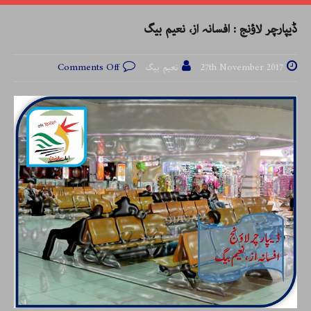
ڈیپارچر لاؤنج : افسانہ از، نعیم بیگ
27th November 2017
نعیم بیگ
Comments Off