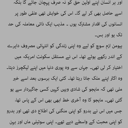
اور ہر انسان اپنے اولین حق کو نہ صرف پہچان جائے گا بلکہ
اسے حاصل بھی کر لے گا۔ اس کی خواہش تھی عالمی طور پر
انسانوں کی اقدار مشترک ہوں ۔ مذہب ایک ذاتی معاملہ کی حد
تک ہو اور بس۔
ہیومن ازم سوچ کو لیے وہ اپنی زندگی کو انتہائی مصروف دایرے
کے اندر رکھے ہوئے تھا۔ اس نے مستقل سکونت امریکہ میں
اختیار کر لی تھی۔ جہاں سے وہ پوری دنیا میں اپنے لیکچرز دیتا۔
وہ اکثر اپنے ملک جاتا رہتا تھا۔ کئی ایک برسوں بعد اسے خبر
ملی تھی کہ ماہجو کی شادی وہیں کہیں کسی جاگیردار سے ہو
گئی تھی۔ ماہجو کا وہ آخری خط ابھی بھی اس کے پاس تھا،
جس میں اس نے بدرو کو اپنی منگنی کی اطلاع دی تھی اور بدرو
کو اپنی محبت کے واسطے دیے تھے۔ اپنی سوتیلی ماں اور بہن