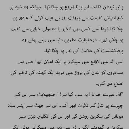
ہائپر ٹینشن کا احساس ہونا شروع ہو چکا تھا۔ چونکہ وہ خود ہر
کام انتہائی نفاست سے بروقت اور بے عیب کرنے کا عادی بن
چکا تھا ،لہذا اسے کسی بھی تاخیر یا معمولی خرابی سے نفرت
ہو چکی تھی۔ درحقیقیت مغربی دنیا میں رہتے ہوئے وہ
پرفیکشنسٹ کی علامت کی نذر ہو چکا تھا۔
اسی اثنا میں لاؤنج میں سپیکرز پر ایک اعلان ابھرا جس میں
مسافروں کو لندن کی پرواز میں مزید ایک گھنٹہ کی تاخیر کی
اطلاع دی گئی۔
’’اف میرے خدایا ! یہ سب کیا ہے؟‘‘ جنجھلاہٹ سے اس کے
چہرے پر تناؤ کے تاثرات ابھر آئے۔ اس نے جھٹ سے اپنے سیاہ
موبائل کی سکرین روشن کی اور اس کی انگلیاں تیزی سے
سکرین پر گھومنے لگیں۔ ذرا سی دیر میں مسکراتی ہوئی ایک