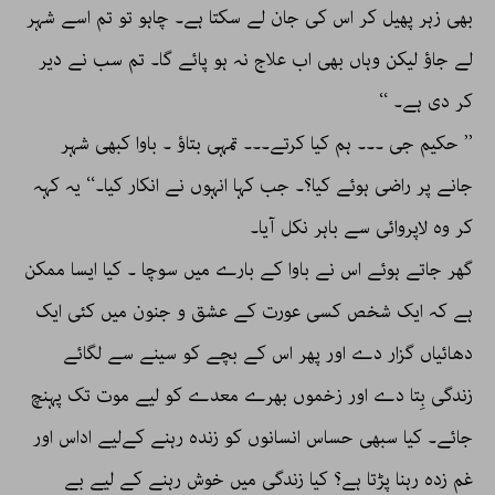
بھی زہر پھیل کر اس کی جان لے سکتا ہے۔ چاہو تو تم اسے شہر
لے جاؤ لیکن وہاں بھی اب علاج نہ ہو پائے گا۔ تم سب نے دیر
کر دی ہے۔ ‘‘
’’ حکیم جی ۔۔۔ ہم کیا کرتے۔۔۔ تمہی بتاؤ ۔ باوا کبھی شہر
جانے پر راضی ہوئے کیا؟۔ جب کہا انہوں نے انکار کیا۔‘‘ یہ کہہ
کر وہ لاپروائی سے باہر نکل آیا۔
گھر جاتے ہوئے اس نے باوا کے بارے میں سوچا ۔ کیا ایسا ممکن
ہے کہ ایک شخص کسی عورت کے عشق و جنون میں کئی ایک
دھائیاں گزار دے اور پھر اس کے بچے کو سینے سے لگائے
زندگی بِتا دے اور زخموں بھرے معدے کو لیے موت تک پہنچ
جائے۔ کیا سبھی حساس انسانوں کو زندہ رہنے کےلیے اداس اور
غم زدہ رہنا پڑتا ہے؟ کیا زندگی میں خوش رہنے کے لیے بے