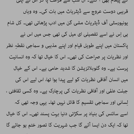
کے پیغام بھی آ گئے۔ ان سب سے فراغت پا کر اس نے اپنی
قریبی دوست عروج سے ڈیٹریاٹ میں بات کی۔ وہ وہاں
یونیورسٹی آف ڈیٹریاٹ مشی گن میں ادب پڑھاتی تھی۔ کل شام
ہی اِس نے اسے تفصیلی ای میل کی تھی جس میں اس نے
پاکستان میں اپنے طویل قیام اور اپنے مذہبی و سماجی نقطہِ نظر
اور نظریات پر صراحت کی تھی۔ اس کا خیال تھا کہ وہ انسانیت
پرست ہے۔ وہ گلوبلائزیشن کا شدید حامی ہے۔ اس کے خیال
میں انسان آفاقی نظریات کو لیے پیدا ہوا تھا، اس لیے اس کی
جبلت عالمی اور آفاقی نظریات کی پرچارک ہے۔ وہ کسی ثقافتی ،
لِسانی اور سماجی تقسیم کا قائل نہیں تھا۔ یہی وجہ تھی کہ
اسے سائنس کی بنیاد پر سکڑتی دنیا بہت پسند تھی۔ اس کا خیال
تھا کہ ایک دن ایسا آئے گا جب شہریت کا تصور ختم ہو جائے گا