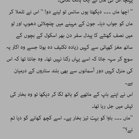
پہنچا اس کی ماں نے ایک ہانک لگائی۔
’’ اچھا ماں ۔۔۔ دیکھتا ہوں سانس تو لینے دو! ‘‘ اس نے تلملا کر
ماں کو جواب دیا۔ جون کے مہینے میں چلچلاتی دھوپ اور لو
میں نصف گھنٹے کا پیدل سفر دن بھر اسکول کے بچوں کے
ساتھ مغز کھپائی سے کہیں زیادہ تکلیف دہ ہوتا جسے وہ اکثر یہ
سوچ کر سہہ جاتا کہ اسے یہاں رکنا نہیں تھا۔ وہ جانتا تھا کہ اس
کی منزل کہیں دور آسمانوں سے بھی بلند ستاروں کے درمیان
ہے۔
اس نے اپنے باپ کے ماتھے کو ہاتھ لگا کر دیکھا تو وہ بخار کی
تپش میں جل رہا تھا۔
’’ماں ۔۔۔ باوا کو بہت تیز بخار ہے۔ اسے کچھ کھانے کو دیا تم
نے؟‘‘