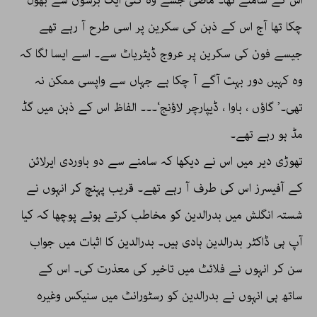
اس کے سامنے تھا۔ ماضی جسے وہ کئی ایک برسوں سے بھول
چکا تھا آج اس کے ذہن کی سکرین پر اسی طرح آ رہے تھے
جیسے فون کی سکرین پر عروج ڈیٹریاٹ سے۔ اسے ایسا لگا کہ
وہ کہیں دور بہت آگے آ چکا ہے جہاں سے واپسی ممکن نہ
تھی۔’ گاؤں ، باوا ، ڈیپارچر لاؤنج‘۔۔۔ الفاظ اس کے ذہن میں گڈ
مڈ ہو رہے تھے۔
تھوڑی دیر میں اس نے دیکھا کہ سامنے سے دو باوردی ایرلائن
کے آفیسرز اس کی طرف آ رہے تھے۔ قریب پہنچ کر انہوں نے
شستہ انگلش میں بدرالدین کو مخاطب کرتے ہوئے پوچھا کہ کیا
آپ ہی ڈاکٹر بدرالدین ہادی ہیں۔ بدرالدین کا اثبات میں جواب
سن کر انہوں نے فلائٹ میں تاخیر کی معذرت کی۔ اس کے
ساتھ ہی انہوں نے بدرالدین کو رسٹورانٹ میں سنیکس وغیرہ