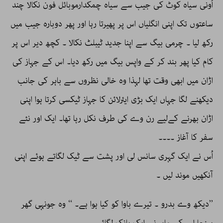
اُونی سیاہ کوٹ کی جیب سے سیاہ چمکدارموبائل فون نکالا چند
ساعتوں تک اپنی انگلیاں اس پر پھیرتا رہا اور پھر دوبارہ جیب میں
رکھ لیا ۔ چرمی بیگ سے اپنا جدید ٹیبلٹ نکالا ۔ کچھ دیر اس پر
کام کیا پھر بند کر کے واپس بیگ میں رکھ دیا۔ اس کے جہاز کی
اڑان میں ابھی وقت تھا لہذا وہ خالی نظروں سے باہر کی جانب
دیکھنے لگا جہاں ایک بڑی ایئرلائن کا جہاز ٹیکسی کرتا ہوا اپنی
اڑان بھرنے کےلیے رن وے کی طرف نکل رہا تھا۔ ایک اور نئے
سفر کا آغاز ۔۔۔۔
اُس نے ایک گہری سانس لی اور پشت سے ٹیک لگاتے ہوئے اپنی
آنکھیں موند لیں ۔
’’دیکھ وے بدرو ۔ تیرے باوا کو کیا ہوا ہے۔ ‘‘ وہ جونہی گھر