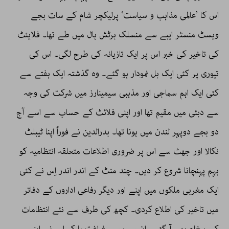
اس کا ’عالمی مذاہب و سیاست‘ پرلیکچر شام کے سات بجے
ویسٹ منسٹر ایبے سے منسلک برٹش ہال میں طے تھا۔ فلایئٹ
کی تاخیر کی خبر اس پر ایک تازیانہ کی طرح لگی۔ اس کی
تیوری پر کئی ایک بل نمودار ہو گئے۔ وہ گذشتہ ایک ہفتے سے
کئی ایک اہم سماجی اور مذہبی سیمینارز میں شرکت کی وجہ
سے دبئی میں مقیم تھا اور اپنی فلائٹ کے حساب سے اسے آج
دو بجے دوپہر لندن میں ہونا تھا۔ بدرالدین نے فوراً اپنا ٹیبلٹ
نکالا اور جھٹ سے اس پر ضروری اطلاعات متعلقہ انتظامیہ کو
بہم پہنچانا شروع کر دیں۔ چند منٹ کے اندر اندر اِس نے کئی
ایک مغربی ملکوں میں اپنے اور دیگر رفاعی اداروں کے دفاتر
میں تاخیر کی اطلاع کردی۔ کچھ کی طرف سے نئے انتظامات