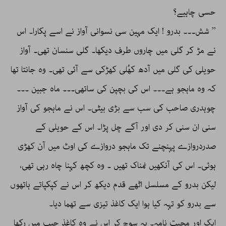
حسی چاہیے؟
’’ شش۔۔۔ بدرو ! ایک مہین سی نسوانی آواز نے اسے پکارا۔ اس
نے مڑ کر گلی میں چاروں طرف دیکھا۔ گلی سنسان تھی۔ آواز
حویلی کی گلی میں آدھ کھُلی کھڑکی سے آئی تھی۔ وہ جانتا تھا
کہ وہ ماہجو ہے۔۔۔ اس کی بچپن کی ساتھی۔۔۔ ماہ جبین ۔۔۔
چوہدری صاحب کی سب سے بڑی بیٹی۔ اس نے ماہجو کی آواز
سنی ان سنی کر دی اور آگے چل پڑا۔ اس کے حویلی کے
صدردروازے پہنچنے تک ماہجو دروازے کی اوٹ میں آن کھڑی
ہوئی۔ اس کی آنکھیں نمناک تھیں ۔ وہ کچھ کہنا چاہ رہی تھی،
لیکن بدرو کے مسلسل اٹھے قدم دیکھ کر اس نے کپکپاتے ہاتھوں
سے بدرو کو تہہ کیا ہوا ایک کاغذ تیزی سے تھما دیا۔
ایک اور محبت نامہ۔ یہ سوچ کر اس نے وہ کاغذ جیب میں رکھا