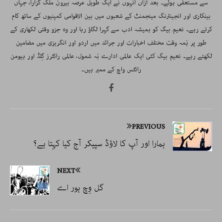
سے مستعفی ہوئے۔ بعد ازاں انہوں نے ایک طویل عرصہ بیرون ملک گزارا، جہاں
بینکاری اور انجینئرنگ مینجمنٹ کے شعبوں میں بین الاقوامی کمپنیوں کے ساتھ کام
کرتے رہے۔ نعیم بیگ کو ہمیشہ ادب سے گہرا لگاؤ رہا اور وہ جزو وقتی لکھاری کے
طور پر ہَمہ وقت مختلف اخبارات اور جرائد میں اردو اور انگریزی میں مضامین
لکھتے رہے۔ نعیم بیگ کئی ایک عالمی ادارے بَہ شمول، عالمی رائٹرز گِلڈ اور ہیومن
رائٹس واچ کے ممبر ہیں۔
PREVIOUS
ہمارا اور آپ کا لاؤڈ سپیکر آج کیا کہتا ہے؟
NEXT
گل وِچ ہور اے