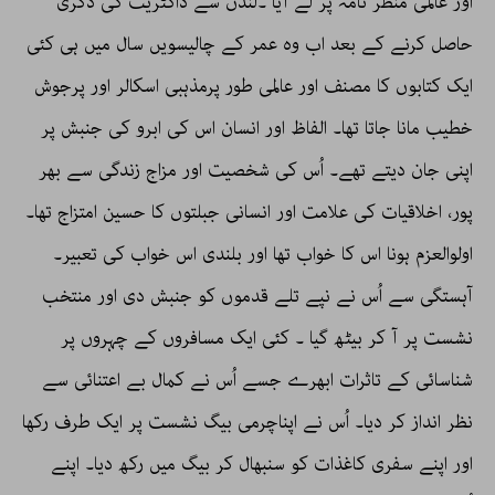
اور عالمی منظر نامہ پر لے آیا ۔لندن سے ڈاکٹریٹ کی ڈگری
حاصل کرنے کے بعد اب وہ عمر کے چالیسویں سال میں ہی کئی
ایک کتابوں کا مصنف اور عالمی طور پرمذہبی اسکالر اور پرجوش
خطیب مانا جاتا تھا۔ الفاظ اور انسان اس کی ابرو کی جنبش پر
اپنی جان دیتے تھے۔ اُس کی شخصیت اور مزاج زندگی سے بھر
پور، اخلاقیات کی علامت اور انسانی جبلتوں کا حسین امتزاج تھا۔
اولوالعزم ہونا اس کا خواب تھا اور بلندی اس خواب کی تعبیر۔
آہستگی سے اُس نے نپے تلے قدموں کو جنبش دی اور منتخب
نشست پر آ کر بیٹھ گیا ۔ کئی ایک مسافروں کے چہروں پر
شناسائی کے تاثرات ابھرے جسے اُس نے کمال بے اعتنائی سے
نظر انداز کر دیا۔ اُس نے اپناچرمی بیگ نشست پر ایک طرف رکھا
اور اپنے سفری کاغذات کو سنبھال کر بیگ میں رکھ دیا۔ اپنے