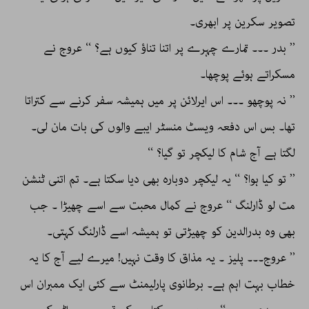
تصویر سکرین پر ابھری۔
’’ بدر ۔۔۔ تمارے چہرے پر اتنا تناؤ کیوں ہے؟ ‘‘ عروج نے
مسکراتے ہوئے پوچھا۔
’’ نہ پوچھو ۔۔۔ اس ایرلائن پر میں ہمیشہ سفر کرنے سے کتراتا
تھا۔ بس اس دفعہ ویسٹ منسٹر ایبے والوں کی بات مان لی۔
لگتا ہے آج شام کا لیکچر تو گیا؟ ‘‘
’’ تو کیا ہوا؟ ‘‘ یہ لیکچر دوبارہ بھی دیا سکتا ہے۔ تم اتنی ٹنشن
مت لو ڈارلنگ ‘‘ عروج نے کمال محبت سے اسے چھیڑا ۔ جب
بھی وہ بدرالدین کو چھیڑتی تو ہمیشہ اسے ڈارلنگ کہتی۔
’’ عروج۔۔۔ پلیز ۔ یہ مذاق کا وقت نہیں! میرے لیے آج کا یہ
خطاب بہت اہم ہے۔ برطانوی پارلیمنٹ سے کئی ایک ممبران اس