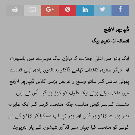
ڈیپارچر لاؤنج
افسانہ از، نعیم بیگ
ایک ہاتھ میں اعلیٰ چمڑے کا براؤن بیگ دوسرے میں پاسپورٹ
اور دیگر سفری کاغذات تھامے ڈاکٹر بدرالدین ہادی اپنی قدرے
پھولی سانس کے ساتھ وسیع و عریض بزنس کلاس ڈیپارچر لاؤنج
میں داخل ہوتے ہوئے ایک طرف کو کھڑا ہو گیا۔ اُس نے اپنی
نشست کےلیے کوئی مناسب جگہ منتخب کرنے کے ایک طایرانہ
نظر پورے لاؤنج پر ڈالی اور پھر زیِر لب مسکرا کر لاؤنج کے اس
کونے کو منتخب کیا جہاں سے قدآور شیشوں کے پار ایئرپورٹ