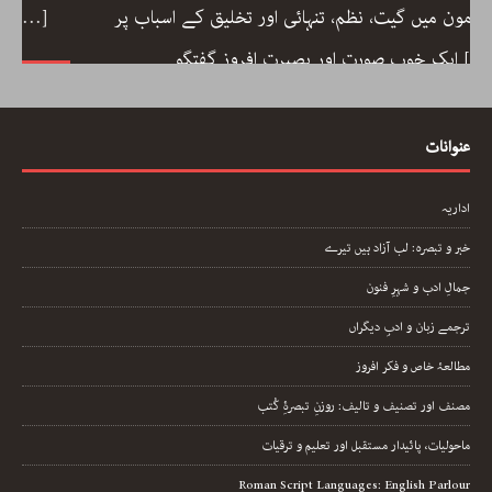
مضمون میں گیت، نظم، تنہائی اور تخلیق کے اسباب پر
[…]
ایک خوب صورت اور بصیرت افروز گفتگو
عنوانات
اداریہ
خبر و تبصرہ: لب آزاد ہیں تیرے
جمالِ ادب و شہرِ فنون
ترجمے زبان و ادبِ دیگراں
مطالعۂ خاص و فکر افروز
مصنف اور تصنیف و تالیف: روزنِ تبصرۂِ کُتب
ماحولیات، پائیدار مستقبل اور تعلیم و ترقیات