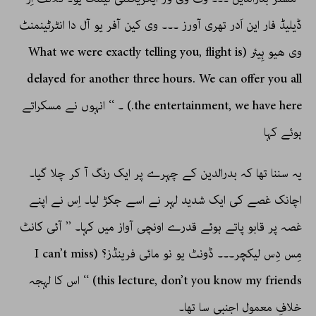
ڈیلیڈ فار این اَدر تھری آورز ۔۔۔ وی کین آفر یو آل دا انٹرٹینمنٹ
وی ھیو ہِیئر (What we were exactly telling you, flight is
delayed for another three hours. We can offer you all
the entertainment, we have here.) ۔ ‘‘ انہوں نے مسکراتے
ہوئے کہا
یہ سننا تھا کہ بدرالدین کے چہرے پر ایک رنگ آ کر چلا گیا۔
اچانک غصے کی ایک شدید لہر نے اسے جکڑ لیا۔ اِس نے اپنے
غصہ پر قابو پاتے ہوئے قدرے اونچی آواز میں کہا۔ ’’ آئی کانٹ
مِس دِس لیکچر۔۔۔ ڈونٹ یو نو مائی فرینڈز؟ (I can’t miss
this lecture, don’t you know my friends) ‘‘ اس کا لہجہ
خلافِ معمول اجنبی سا تھا۔