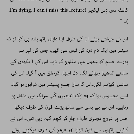
کانٹ مس دِس لیکچر (I’m dying. I can’t miss this lecture.
)۔ ‘‘
اس نے چیختے ہوئے ان کی طرف اپنا دایاں ہاتھ بلند ہی کیا تھاکہ
سینے میں ایک دم درد کی ٹیس سی اٹھی، جس کی لہر نے
پورے جسم کو لمحوں میں مفلوج کر دیا۔ اس کی آ نکھوں کے
سامنے اندھیرا چھانے لگا۔ دل اچھل کرحلق میں آ گیا۔ اس کی
سانس اکھڑنے لگی۔اس کا سارا جسم پسینے میں شرابور ہو گیا۔
اسے محسوس ہوا کہ وہ ایک اندھیری گُپ سرنگ میں داخل ہو
رہاہے۔ اس نے بے بسی سے ساتھ پڑے فون کی طرف دیکھا
جس پر عروج دوسری طرف چلاِ کر کچھ کہہ رہی تھی۔ اس نے
کانپنے ہاتھوں سے فون اٹھایا اور عروج کی طرف دیکھتے ہوئے