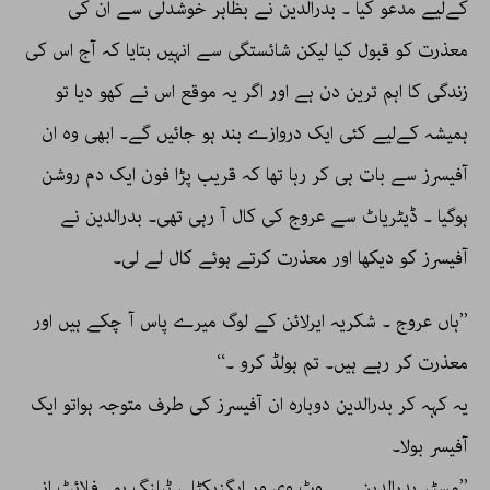
کےلیے مدعو کیا ۔ بدرالدین نے بظاہر خوشدلی سے ان کی
معذرت کو قبول کیا لیکن شائستگی سے انہیں بتایا کہ آج اس کی
زندگی کا اہم ترین دن ہے اور اگر یہ موقع اس نے کھو دیا تو
ہمیشہ کےلیے کئی ایک دروازے بند ہو جائیں گے۔ ابھی وہ ان
آفیسرز سے بات ہی کر رہا تھا کہ قریب پڑا فون ایک دم روشن
ہوگیا ۔ ڈیٹریاٹ سے عروج کی کال آ رہی تھی۔ بدرالدین نے
آفیسرز کو دیکھا اور معذرت کرتے ہوئے کال لے لی۔
’’ہاں عروج ۔ شکریہ ایرلائن کے لوگ میرے پاس آ چکے ہیں اور
معذرت کر رہے ہیں۔ تم ہولڈ کرو ۔‘‘
یہ کہہ کر بدرالدین دوبارہ ان آفیسرز کی طرف متوجہ ہواتو ایک
آفیسر بولا۔
’’مسٹر بدرالدین ۔۔۔ وٹ وی ور ایگزیکٹلی ٹیلنگ یو۔ فلائٹ اِز