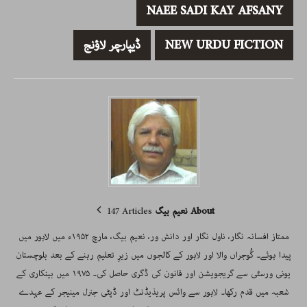
NAEE SADI KAY AFSANY
NEW URDU FICTION
ڈیپارچر لاؤنج
About نعیم بیگ
147 Articles
ممتاز افسانہ نگار، ناول نگار اور دانش ور، نعیم بیگ، مارچ ۱۹۵۲ء میں لاہور میں
پیدا ہوئے۔ گُوجراں والا اور لاہور کے کالجوں میں زیرِ تعلیم رہنے کے بعد بلوچستان
یونی ورسٹی سے گریجویشن اور قانون کی ڈگری حاصل کی۔ ۱۹۷۵ میں بینکاری کے
شعبہ میں قدم رکھا۔ لاہور سے وائس پریذیڈنٹ اور ڈپٹی جنرل مینیجر کے عہدے