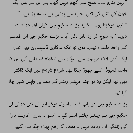
’’نہیں بدرو ۔۔۔ صبح سے کچھ نہیں کھایا ہے اس نے بس ایک
خون کی الٹی کی تھی، جب سے یونہی بے سدھ پڑا ہے۔ ‘‘
’’ اچھا دیکھتا ہوں ۔ شاید بڑے حکیم جی کوئی اور دوا دے
دیں۔‘‘ یہ سوچ کر وہ باہر نکل آیا ۔ بڑے حکیم جی اس قصبے
کے واحد طبیب تھے۔ یوں تو ایک سرکاری ڈسپنسری بھی تھی،
لیکن کئی ایک مہینوں سے سرکار سے تنخواہ نہ ملنے کی اس کا
واحد کمپوڈر اسے چھوڑ چکا تھا۔ شروع شروع میں ایک ڈاکٹر
بھی تھا، لیکن وہ تو چند مہینے رہنے کے بعد ہی واپس شہر چلا
گیا تھا۔
بڑے حکیم جی کو باپ کا سارااحوال دیکر اس نے نئی دوائی لی۔
حکیم جی نے چلتے چلتے اسے کہا ۔ ’’سنو ۔ بدرو ! تمارے باوا
کی زندگی اب زیادہ نہیں ۔ معدہ کا زخم پھٹ چکا ہے، کبھی