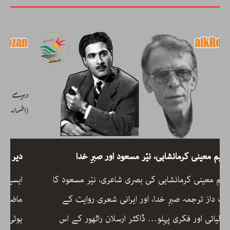
رحیم معینی کرمانشاہی، نیّر مسعود اور صبرِ خدا
رحیم معینی کرمانشاہی کی بصری شاعری، نیّر مسعود کا
دلگ داز ترجمہ صبرِ خدا، اور ایرانی شعری روایت کے
جمالیاتی اور فکری پہلو… ڈاکٹر ارسلان راٹھور کے اس