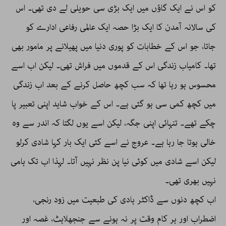
کو اس نے ایک گاؤں میں ایک بڑی سی حویلی لے دی تھی۔ اس
کی سالانہ آمدن کا ایک بڑا حصہ ایک عالمی رفاعی ادارے کو
جاتا، جو اس کے خطابات کو پوری دنیا میں پھیلانے پر مامور بھی
تھا۔ کامیاب زندگی اس کے قدموں میں فراش تھی۔ لیکن اب اسے
محسوس ہو رہا تھا کہ سب کچھ حاصل کرنے کے بعد اب زندگی
میں کچھ کمی سی ہو گئی ہے۔ اس کے خواب شاید اپنی تعبیر پا
چکے تھے۔ تنہائی اپنی جگہ، لیکن اسے یوں لگتا کہ اندر سے وہ
خالی ہوتا جا رہا ہے۔ عروج نے اسے کئی ایک بار کہا شادی کرلو
لیکن اسے شادی میں کوئی نیا پن نظر نہیں آتا۔ لہذا اب تک ہامی
نہیں بھری تھی۔
اب کچھ دنوں سے ڈاکٹر ہادی کی طبعیت میں زود رنجی،
اضطراب اور ہر کام وقت پر نہ ہونے سے جنجھلاہٹ، غصہ اور