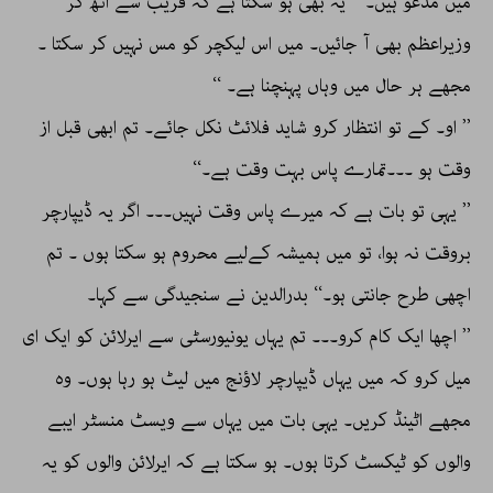
میں مدعو ہیں۔ ‘‘ یہ بھی ہو سکتا ہے کہ قریب سے اٹھ کر
وزیراعظم بھی آ جائیں۔ میں اس لیکچر کو مس نہیں کر سکتا ۔
مجھے ہر حال میں وہاں پہنچنا ہے۔ ‘‘
’’ او۔ کے تو انتظار کرو شاید فلائٹ نکل جائے۔ تم ابھی قبل از
وقت ہو ۔۔۔تمارے پاس بہت وقت ہے۔‘‘
’’ یہی تو بات ہے کہ میرے پاس وقت نہیں۔۔۔ اگر یہ ڈیپارچر
بروقت نہ ہوا، تو میں ہمیشہ کےلیے محروم ہو سکتا ہوں ۔ تم
اچھی طرح جانتی ہو۔‘‘ بدرالدین نے سنجیدگی سے کہا۔
’’ اچھا ایک کام کرو۔۔۔ تم یہاں یونیورسٹی سے ایرلائن کو ایک ای
میل کرو کہ میں یہاں ڈیپارچر لاؤنج میں لیٹ ہو رہا ہوں۔ وہ
مجھے اٹینڈ کریں۔ یہی بات میں یہاں سے ویسٹ منسٹر ایبے
والوں کو ٹیکسٹ کرتا ہوں۔ ہو سکتا ہے کہ ایرلائن والوں کو یہ