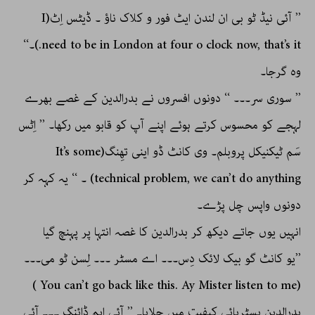
’’ آئی نیڈ ٹو بی ان لندن ایٹ فور و کلاک ناؤ ۔ ڈیٹس اِٹ(I
need to be in London at four o clock now, that’s it.)۔‘‘
وہ گرجا۔
’’ سوری سر۔۔۔ ‘‘ دونوں افسروں نے بدرالدین کے غصے بھرے
لہجے کو محسوس کرتے ہوئے اپنے آپ کو قابو میں رکھا۔ ’’ اِٹس
سَم ٹیکنیکل پروبلم۔ وی کانٹ ڈو اینی تھِنگ(It’s some
technical problem, we can’t do anything) ۔ ‘‘ یہ کہہ کر
دونوں واپس چل پڑے۔
انہیں یوں جاتے دیکھ کر بدرالدین کا غصہ انتہا پر پہنچ گیا
’’یو کانٹ گو بیک لائک دِس۔۔۔ اے مسٹر ۔۔۔ لِسن ٹو می۔۔۔
(You can’t go back like this. Ay Mister listen to me )
بدرالدین ہسٹریائی کیفیت میں چلایا۔ ’’ آئی ایم ڈائنگ ۔۔۔ آئی