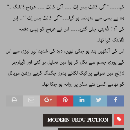
کہا۔۔۔۔’’ آئی کانٹ مِس اِٹ ۔۔۔ آئی کانٹ ۔۔۔ عروج ڈارلنگ ۔‘‘
وہ بے بسی سے روہانسا ہو گیا۔۔۔’’آئی کانٹ مِس اِٹ ‘‘ ۔ اِس
کی آواز ڈوبتی چلی گئی۔۔۔۔ اس نے عروج کو پہلی دفعہ
ڈارلنگ کہا تھا۔
اس کی آنکھیں بند ہو چکی تھیں، درد کی شدید لہر تیزی سے اس
کے پوری جسم سے نکل کر ہوا میں تحلیل ہو گئی اور ڈیپارچر
لاؤنج میں صوفے پر ٹیک لگائے بدرو جگمگ کرتے روشن موبائل
کو تھامے کسی نئے سفر پر روانہ ہو چکا تھا۔
MODERN URDU FICTION