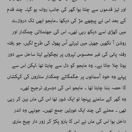
اور تیز قدموں سے چلتا ہوا گھر کی جانب روانہ ہو گیا۔ چند قدم
کے بعد اس نے پیچھے مڑ کی دیکھا ۔ماہجو ابھی تک دروازے
میں کھڑی اسے دیکھ رہی تھی۔ اس کی جھلملاتی چمکدار اور
روشن آ نکھیں جھیل میں تیرتے اُس پھول کی طرح لگیں، جو رفتہ
رفتہ پانی کی غیر محسوس لہروں پر ہچکولے لیتا ساحل سے دور
ہوتا چلا جاتا ہے۔ وہ ماہجو کو دل سے چاہتا تھا ،لیکن اس سے
پہلے وہ خود آسمانوں پر جگمگاتے چمکدار ستاروں کی کہکشاں
کا حصہ بننا چاہتا تھا ۔ ماہجو اس کی دوسری ترجیح تھی۔
وہ گھر کے سامنے پہنچا تو ایک شور تھا اس کی ماں بین کر رہی
تھی ۔ محلے کی چند ایک عورتیں جمع تھیں۔ جونہی وہ اندر
داخل ہوا اس کی ماں نے اس کا بازو پکڑ کر زور دار چیخ ماری