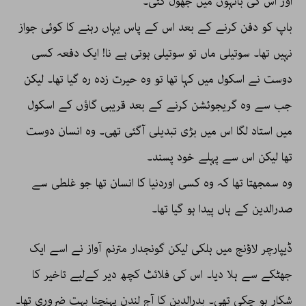
اور اس کی بانہوں میں جھول گئی۔
باپ کو دفن کرنے کے بعد اس کے پاس یہاں رہنے کا کوئی جواز
نہیں تھا۔ سوتیلی ماں تو سوتیلی ہوتی ہے نا! ایک دفعہ کسی
دوست نے اسکول میں کہا تھا تو وہ حیرت زدہ رہ گیا تھا۔ لیکن
جب سے وہ گریجوئشن کرنے کے بعد قریبی گاؤں کے اسکول
میں استاد لگا اس میں بڑی تبدیلی آگئی تھی۔ وہ انسان دوست
تھا لیکن اس سے پہلے خود پسند۔
وہ سمجھتا تھا کہ وہ کسی اوردنیا کا انسان تھا جو غلطی سے
صدرالدین کے ہاں پیدا ہو گیا تھا۔
ڈیپارچر لاؤنج میں ہلکی لیکن گونجدار مترنم آواز نے اسے ایک
جھٹکے سے ہلا دیا۔ اس کی فلائٹ کچھ دیر کےلیے تاخیر کا
شکار ہو چکی تھی۔ بدرالدین کا آج لندن پہنچنا بہت ضروری تھا۔