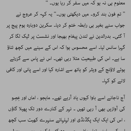
معلوم ہی نہ ہو کہ میں سفر کر رہا ہوں۔ ‘‘
’’ تم فون بند کرو۔ میں دیکھتی ہوں۔‘‘ یہ کہہ کر عروج نے
جواب سنے بغیر ہی رابطہ ختم کر دیا۔ سکرین دوبارہ ہوم پیج پر
آ گئی۔ بدرالدین نے لندن پیغام بھیجا اور نشست پر ٹیک لگا کر
گہرا سانس لیا۔ اسے محسوس ہوا کہ اس کے سینے میں کچھ تناؤ
سا ہے۔ اس کی طبیعیت متلا رہی تھی۔ اس نے پاس سے گزرتے
ہوئے لاؤنج کے ویٹر کو ہاتھ سے اشارہ کیا اور اسے پانی اور کافی
لانے کو کہا۔
آج ناجانے اسے باوا کیوں یاد آرہے تھے۔ ماہجو ، اماں اور عِصِو
کی آوازیں بھی آ رہی تھیں ۔ نہر کے کنارے دور تک پھیلا گاؤں
، اس کی ایک ایک پگڈنڈی اور لہلہاتے سنہرے کھیت سب کچھ