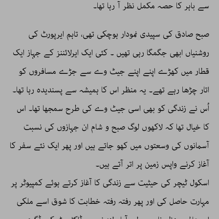
سے باہر کا حصہ مکمل نظر آ رہا تھا۔
صبح صادق کی سپیدی نمودار ہوچکی تھی، تاہم ایرپورٹ کی
روشنیاں ابھی جگمگا رہی تھیں ۔ کئی ایک ایرلائننز کے جہاز ایک
قطار میں کھڑے اپنے اپنے جیٹ وے سے جڑے مسافروں کو
اتار چڑھا رہے تھے۔ یہ منظر اس کا ہمیشہ سے پسندیدہ رہا تھا۔
اُس نے زندگی کو بھی اسی جیٹ وے کی طرح سمجھا تھا۔ اس
کا خیال تھا کہ لاکھوں لوگ صبح و شام ان جہازوں کی نسبت
آسمانوں کی وسعتوں میں کھو جاتے ہیں اور پھر ایک نئے سفر کا
آغاز کرنے واپس زمین پر اتر آتے ہیں۔
اسکول ٹیچر کی حیثیت سے زندگی کا آغاز کرتے ہوئے کمپیوٹر پر
مہارت حاصل کی اور پھر رفتہ رفتہ خطابت کا شوق اسے ملکی