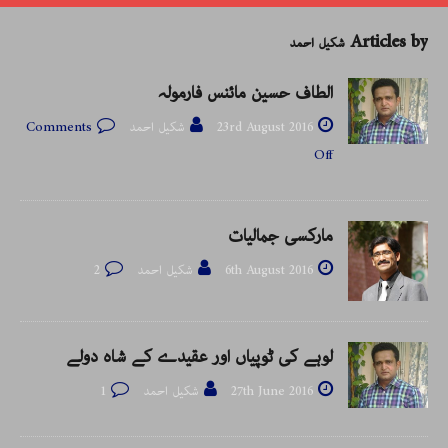
Articles by
شکیل احمد
الطاف حسین مائنس فارمولہ
23rd August 2016
شکیل احمد
Comments
Off
مارکسی جمالیات
6th August 2016
شکیل احمد
2
لوہے کی ٹوپیاں اور عقیدے کے شاہ دولے
27th June 2016
شکیل احمد
1