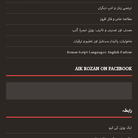
ترجمے زبان و ادبِ دیگراں
مطالعۂ خاص و فکر افروز
مصنف اور تصنیف و تالیف: روزنِ تبصرۂِ کُتب
ماحولیات، پائیدار مستقبل اور تعلیم و ترقیات
Roman Script Languages: English Parlour
AIK ROZAN ON FACEBOOK
رابطہ
ایک روزن کی ٹیم