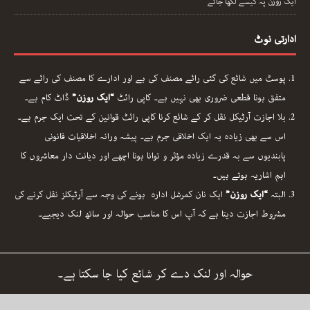
ایک روزن پہ کیسے لکھا جائے
ادارتی نوٹ
پوسٹ میں شائع کی گئی رائے مصنف کی ہے اور ادارے کا مصنف کی رائے سے
متفق ہونا قطعی ضروری بھی نہیں ہے۔ کاپی رائٹ
“ایک روزن”
ڈاٹ کام ہے۔
بلا اجازت آرٹیکل نقل کر کے شائع کرنا کاپی رائٹ قوانین کے تحت ایک جرم ہے۔
اس سے بھی زیادہ یہ ایک اخلاقی جرم ہے۔ پیشہ ورانہ اخلاقیات قانونی
پابندیوں سے بہ قدرے زیادہ مؤثر و توانا ہونا اچھے اور دیانت دار معاشروں کا
اہم اشاریہ ہوتے ہیں۔
البتہ
“ایک روزن”
ایک نان کمرشل ادارہ ہونے کی وجہ سے آرٹیکلز نقل کرنے کی
مشروط اجازت دیتا ہے کہ آپ اس کا مناسب حوالہ اور ساتھ لنک دیجیے۔
حوالہ اور لنک دے کر شائع کیا جا سکتا ہے۔