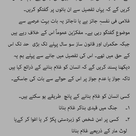
کریں گے کہ یہاں تفصیل سے ان باتوں پر گفتگو کریں۔
غلامی فی نفسہٖ جائز ہے یا ناجائز یہ بات بہت عرصے سے
موضوعِ گفتگو رہی ہے۔ مفکرّین عموماً اس کے خلاف رہے ہیں
جبکہ حکمراں اور قانون ساز سو سال پہلے تک بڑی حد تک اس
کے حق میں تھے۔ اس کی تفصیل میں جانے سے پہلے ہم یہ
دیکھنا پسند کریں گے کہ انسان کو غلام بنانے کے ذرائع کیا ہیں
تاکہ جواز یا عدم جواز پر اس کے حوالے سے بات کی جاسکے۔
کسی انسان کو غلام بنانے کے پانچ طریقے ہو سکتے ہیں۔
۱۔ جنگ میں قیدی بناکر غلام بنانا
۲۔ کسی پر امن شخص کو زبردستی پکڑ کر یا اغوا کر کےیا
لوٹ مار کے ذریعے غلام بنانا