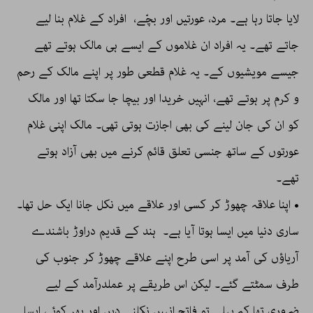
لایا جاتا رہا ہے۔ مرد، عورتیں اور بچّے، افراد کے غلام بنا لیے
جاتے تھے۔ یہ افراد ان غلاموں کے ایسے ہی مالک ہوتے تھے
جیسے مویشیوں کے۔ یہ غلام قطعی طور پر اپنے مالک کے رحم
و کرم پر ہوتے تھے، انہیں خریدا اور بیچا جا سکتا تھا اور مالک
کو ان کی جان لینے کی بھی اجازت ہوتی تھی۔ مالک اپنی غلام
عورتوں کے ساتھ جنسی تعلق قائم کرنے میں بھی آزاد ہوتے
تھے۔
• اپنا علاقہ چھوڑ کر کسی اور علاقے میں نکل جانا ایک حل تھا۔
ساری دنیا میں ایسا ہوتا آیا ہے۔ ہند کے قدیم دراوڑ باشندے
آریاؤں کی آمد پر اسی طرح اپنے علاقے چھوڑ کر جنوب کی
طرف سمٹتے گئے۔ لیکن اس طریقے پر عملدرآمد کے لیے
ضروری تھا کہ پہلے تو فاتح انہیں نکلنے دیں اور پھر کوئی ایسا