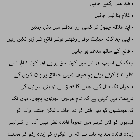
• قید میں رکھے جائیں
• غلام بنا لیے جائیں
• اپنا علاقہ چھوڑ کر کسی اور علاقے میں نکل جائیں
• اپنی جداگانہ حیثیت برقرار رکھتے ہوئے فاتح کے زیر نگیں رہیں
• فاتح کے ساتھ مدغم ہو جائیں
جنگ کے اسباب اور اس میں کون حق پر ہے اور کون ظالم، اسے
نظر انداز کرتے ہوئے ہم صرف زمینی حقائق پر بات کریں گے۔
• جہاں تک قتل کیے جانے کا تعلّق ہے تو بنی اسرائیل کی
شریعت یہی کہتی ہے کہ تمام مردوں، عورتوں، بچّوں، یہاں تک
کہ مویشیوں کو بھی قتل کر دیا جائے۔ لیکن جیتنے والے کو
قیدیوں کو قتل کرنے میں عموماً فائدہ نظر نہیں آتا۔ ان کے لیے
زیادہ فائدہ مند یہ بات ہے کہ ان لوگوں کو زندہ رکھ کر محنت