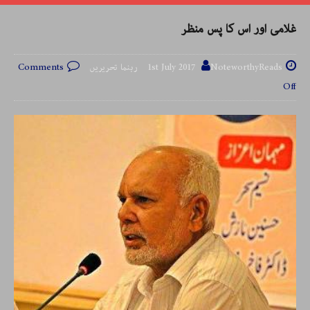
غلامی اور اس کا پس منظر
NoteworthyReads رہنما تحریریں
1st July 2017
Comments
Off