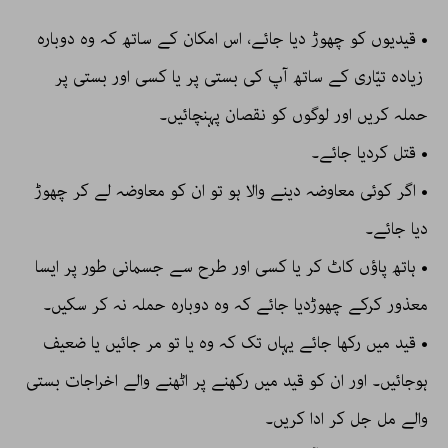
• قیدیوں کو چھوڑ دیا جائے، اس امکان کے ساتھ کہ وہ دوبارہ
زیادہ تیّاری کے ساتھ آپ کی بستی پر یا کسی اور بستی پر
حملہ کریں اور لوگوں کو نقصان پہنچائیں۔
• قتل کردیا جائے۔
• اگر کوئی معاوضہ دینے والا ہو تو ان کو معاوضہ لے کر چھوڑ
دیا جائے۔
• ہاتھ پاؤں کاٹ کر یا کسی اور طرح سے جسمانی طور پر ایسا
معذور کرکے چھوڑدیا جائے کہ وہ دوبارہ حملہ نہ کر سکیں۔
• قید میں رکھا جائے یہاں تک کہ وہ یا تو مر جائیں یا ضعیف
ہوجائیں۔ اور ان کو قید میں رکھنے پر اٹھنے والے اخراجات بستی
والے مل جل کر ادا کریں۔