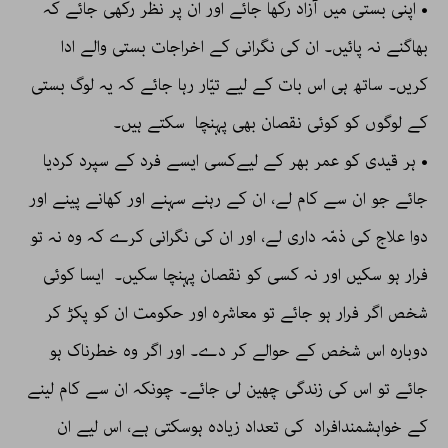
• اپنی بستی میں آزاد رکھا جائے اور ان پر نظر رکھی جائے کہ
بھاگنے نہ پائیں۔ ان کی نگرانی کے اخراجات بستی والے ادا
کریں۔ ساتھ ہی اس بات کے لیے تیّار رہا جائے کہ یہ لوگ بستی
کے لوگوں کو کوئی نقصان بھی پہنچا سکتے ہیں۔
• ہر قیدی کو عمر بھر کے لیےکسی ایسے فرد کے سپرد کردیا
جائے جو ان سے کام لے، ان کے رہنے سہنے اور کھانے پینے اور
دوا علاج کی ذمّہ داری لے، اور ان کی نگرانی کرے کہ وہ نہ تو
فرار ہو سکیں اور نہ کسی کو نقصان پہنچا سکیں۔ ایسا کوئی
شخص اگر فرار ہو جائے تو معاشرہ اور حکومت ان کو پکڑ کر
دوبارہ اس شخص کے حوالے کر دے۔ اور اگر وہ خطرناک ہو
جائے تو اس کی زندگی چھین لی جائے۔ چونکہ ان سے کام لینے
کے خواہشمندافراد کی تعداد زیادہ ہوسکتی ہے، اس لیے ان