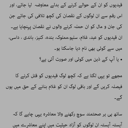
قیدیوں کو ان کے حوالے کرنے کے بدلے معاوضہ لیا جائے، اور
اس رقم سے ان لوگوں کے نقصان کی کچھ تلافی کی جائے جن
کی جان و مال کو ان حملہ کرنے والوں نے نقصان پہنچایا ہے۔
ان قیدیوں کو عبد، غلام، سلیو،مملوک، بندہ، کنیز، باندی ، داسی،
میں سے کوئی بھی نام دیا جاسکتا ہو۔
• یا آپ کے ذہن میں کوئی اور صورت آتی ہے؟
مجھے تو یہی لگتا ہے کہ کچھ لوگ قیدیوں کو قتل کرنے کا
فیصلہ کریں گے اور باقی لوگ ان کو غلام بنانے کے حق میں ہوں
گے۔
ساتھ ہی ہر صحتمند سوچ رکھنے والا معاشرہ یہی چاہے گا کہ
آہستہ آہستہ ان لوگوں کو آزاد حیثیت میں اپنے معاشرے میں