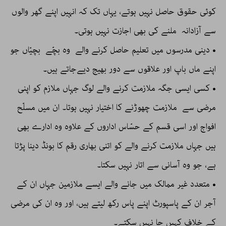
کوئی حقوق حاصل نہیں ہوتے، یہاں تک کہ انہیں اپنے گھر والوں
سے آزادانہ ملنے کی بھی اجازت نہیں ہوتی۔
• دینی مدرسوں میں تعلیم حاصل کرنے والے وہ بچّے بچیّاں جو
اپنے ماں باپ اور علاقوں سے دور بھیج دیےجاتے ہیں۔
• کسی ایسی جگہ ملازمت کرنے والے لوگ جہاں ملازم کو اپنی
مرضی سے ملازمت چھوڑنے کا اختیار نہیں ہوتا۔ ان میں مسلّح
افواج اور اسی قسم کے حسّاس اداروں کے علاوہ وہ ادارے بھی
ہیں جہاں ملازمت کرنے والے کو اتنی بھاری رقم کا بونڈ دینا پڑتا
ہے، جو وہ آسانی سے اتار نہیں سکتا۔
• متعدد غیر ممالک میں جانے والے ایسے ملازمین جہاں ان کے
آجر ان کے پاسپورٹ اپنے پاس رکھ لیتے ہیں، اور وہ ان کی مرضی
کے خلاف کہیں جا نہیں سکتے۔