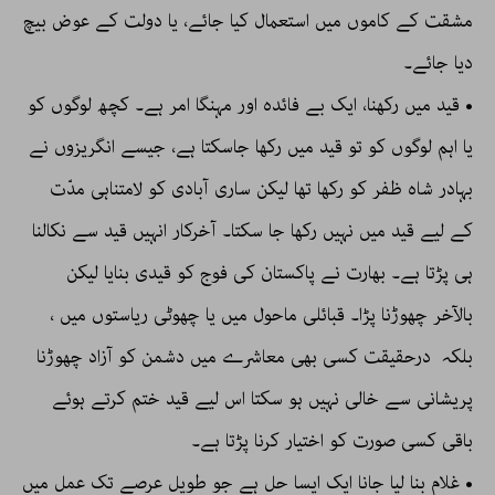
مشقت کے کاموں میں استعمال کیا جائے، یا دولت کے عوض بیچ
دیا جائے۔
• قید میں رکھنا، ایک بے فائدہ اور مہنگا امر ہے۔ کچھ لوگوں کو
یا اہم لوگوں کو تو قید میں رکھا جاسکتا ہے، جیسے انگریزوں نے
بہادر شاہ ظفر کو رکھا تھا لیکن ساری آبادی کو لامتناہی مدّت
کے لیے قید میں نہیں رکھا جا سکتا۔ آخرکار انہیں قید سے نکالنا
ہی پڑتا ہے۔ بھارت نے پاکستان کی فوج کو قیدی بنایا لیکن
بالآخر چھوڑنا پڑا۔ قبائلی ماحول میں یا چھوٹی ریاستوں میں ،
بلکہ درحقیقت کسی بھی معاشرے میں دشمن کو آزاد چھوڑنا
پریشانی سے خالی نہیں ہو سکتا اس لیے قید ختم کرتے ہوئے
باقی کسی صورت کو اختیار کرنا پڑتا ہے۔
• غلام بنا لیا جانا ایک ایسا حل ہے جو طویل عرصے تک عمل میں