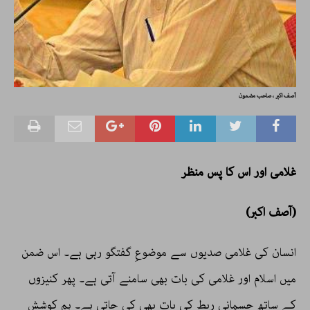
آصف اکبر ، صاحب مضمون
غلامی اور اس کا پس منظر
(آصف اکبر)
انسان کی غلامی صدیوں سے موضوعِ گفتگو رہی ہے۔ اس ضمن
میں اسلام اور غلامی کی بات بھی سامنے آتی ہے۔ پھر کنیزوں
کے ساتھ جسمانی ربط کی بات بھی کی جاتی ہے۔ ہم کوشش