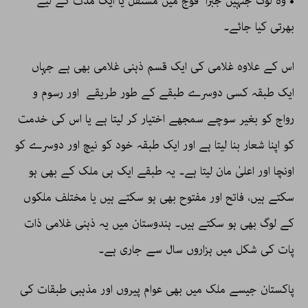
• وہ لوگ جنہیں جبراً فوج میں مستقل یا ایک مدت کے لیے
بھرتی کیا جائے۔
اس کے علاوہ غلامی کی ایک قسم ذہنی غلامی بھی ہے جہاں
ایک طبقہ کسی دوسرے طبقے کے طور طریقے اور رسوم و
رواج کو بغیر سوچے سمجھے اختیار کر لیتا ہے یا اس کی خدمت
کو اپنا شعار بنا لیتا ہے اور ایک طبقہ خود کو نیچ اور دوسرے کو
اونچا اور اعلیٰ مان لیتا ہے۔ یہ طبقے ایک ہی ملک کے بھی ہو
سکتے ہیں، فاتح اور مفتوح بھی ہو سکتے ہیں یا مختلف ملکوں
کے لوگ بھی ہو سکتے ہیں۔ ہندوستان میں یہ ذہنی غلامی ذات
پات کی شکل میں ہزاروں سال سے جاری ہے۔
پاکستان جیسے ملک میں بھی عوام پیروں اور مذہبی طبقات کی