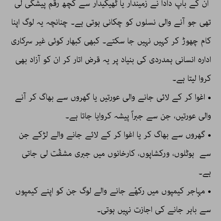
ان کے باپ دادا نے زمیندار یا ٹھیکیدار سے کچھ رقم پیشگی لی
تھی جو آنے والی نسلوں کو چکانی ہوتی ہے۔ چنانچہ یہ لوگ اپنا
کام چھوڑ کر کہیں نہیں جا سکتے۔ کبھی کبھار کوئی غیر سرکاری
ادارہ انسانی ہمدردی کی بنیاد پر یہ قرض اتار کر ان کو آزاد بھی
کروا لیتا ہے۔
• اغوا کر کے لائی جانے والی عورتیں یا گھروں سے بھاگ کر آنے
والی عورتیں، جن سے جبراً پیشہ کروایا جاتا ہے۔
• گھروں سے بھاگ کر یا اغوا کر کے لائے جانے والے لڑکے جن
سے ہوٹلوں، ورکشاپوں، کارخانوں میں جبری مشقّت لی جاتی
ہے۔
• مہاجر کیمپوں میں رکھّے جانے والے لوگ جن کو اپنے کیمپوں
سے باہر جانے کی اجازت نہیں ہوتی۔