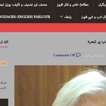
یگراں
مطالعۂِ خاص و فکر افروز
مصنف اور تصنیف و تالیف: روزن تبصر
لِ ادب و شہرِ فنون
رابطہ
NGUAGES: ENGLISH PARLOUR
ب پر تبصرہ
تازہ ت
 ادب و شہرِ فنون
Comments Off