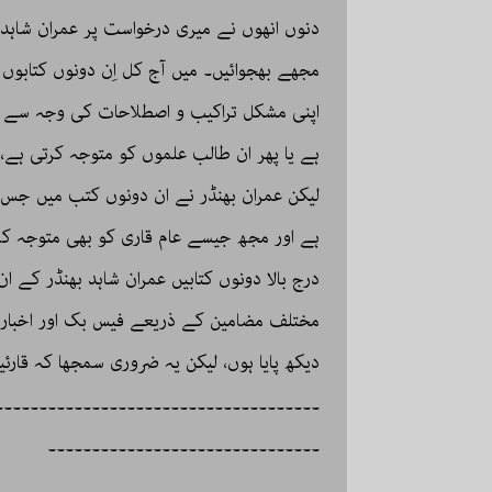
دنوں انھوں نے میری درخواست پر عمران شاہد ب
مجھے بھجوائیں۔ میں آج کل اِن دونوں کتابوں 
اپنی مشکل تراکیب و اصطلاحات کی وجہ سے 
ہے یا پھر ان طالب علموں کو متوجہ کرتی ہے
لیکن عمران بھنڈر نے ان دونوں کتب میں جس س
ہے اور مجھ جیسے عام قاری کو بھی متوجہ کر
درج بالا دونوں کتابیں عمران شاہد بھنڈر کے ان
مختلف مضامین کے ذریعے فیس بک اور اخبارات
دیکھ پایا ہوں، لیکن یہ ضروری سمجھا کہ قارئی
۔۔۔۔۔۔۔۔۔۔۔۔۔۔۔۔۔۔۔۔۔۔۔۔۔۔۔۔۔۔۔۔۔۔۔۔۔
۔۔۔۔۔۔۔۔۔۔۔۔۔۔۔۔۔۔۔۔۔۔۔۔۔۔۔۔۔۔۔