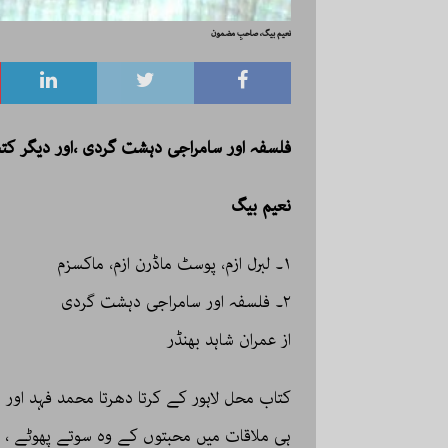
نعیم بیگ، صاحبِ مضمون
فلسفہ اور سامراجی دہشت گردی ،اور دیگر کت
نعیم بیگ
۱۔ لبرل ازم، پوسٹ ماڈرن ازم، ماکسزم
۲۔ فلسفہ اور سامراجی دہشت گردی
از عمران شاہد بھنڈر
کتاب محل لاہور کے کرتا دھرتا محمد فہد اور 
ہی ملاقات میں محبتوں کے وہ سوتے پھوٹے ، ک