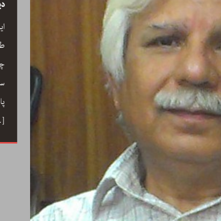
سید
رحیم معینی کرمانشاہی، نیّر مسعود اور صبرِ
دی
خدا
ے کے
ای
رحیم معینی کرمانشاہی کی بصری شاعری،
ری،
طو
نیّر مسعود کا دلگ داز ترجمہ صبرِ خدا، اور
 خوب
چا
ایرانی شعری روایت کے جمالیاتی اور فکری
حباب میں
سم
پہلو… ڈاکٹر ارسلان راٹھور کے اس مضمون
ے دوستی
پا
میں گیت، نظم، تنہائی اور تخلیق کے اسباب
 کا ہنر
…]
پر ایک خوب صورت اور بصیرت افروز گفتگو
[…]