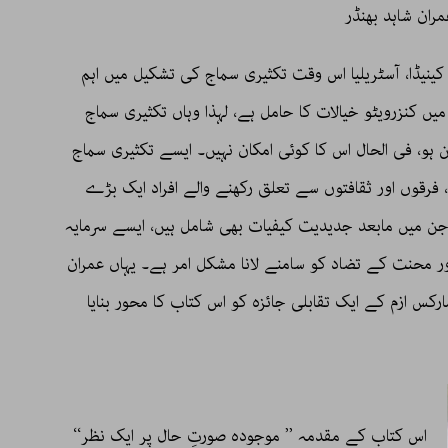
نیڈا، آسٹریلیا اس وقت تکثیری سماج کی تشکیل میں اہم
ں کنزرویٹو خیالات کا حامل ہے، لہذا وہاں تکثیری سماج
 ہو، فی الحال اس کا کوئی امکان نہیں۔ ایسے تکثیری سماج
فرقوں اور ثقافتوں سے تعلق رکھنے والے افراد ایک بڑے
جن میں مابعد جدیدیت کیفیات بھی شامل ہیں، ایسے سرمایہ
اور محنت کے تضاد کو سامنے لانا مشکل امر ہے۔ یہاں عمران
مارکس ازم کے ایک تقابلی جائزہ کو اس کتاب کا محور بنایا
اس کتاب کے مقدمہ ’’ موجودہ صورتِ حال پر ایک نظر‘‘