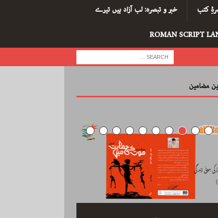
ۂِ کتب
خبر و تبصرہ: لب آزاد ہیں تیرے
ROMAN SCRIPT LA
رین مضامین