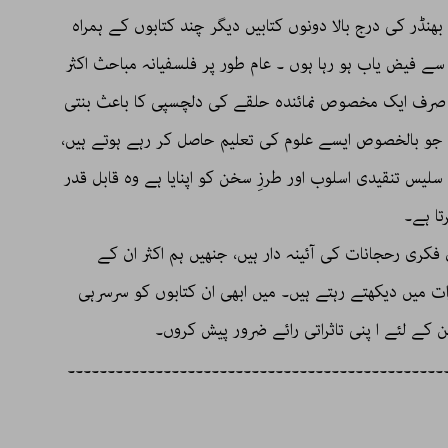
ھنڈر کی درج بالا دونوں کتابیں دیگر چند کتابوں کے ہمراہ
سے فیض یاب ہو رہا ہوں ۔ عام طور پر فلسفیانہ مباحث اکثر
صرف ایک مخصوص نمائندہ حلقے کی دلچسپی کا باعث بنتی
، جو بالخصوص ایسے علوم کی تعلیم حاصل کر رہے ہوتے ہیں،
لیس تنقیدی اسلوب اور طرزِ سخن کو اپنایا ہے وہ قابل قدر
تا ہے۔
 فکری رحجانات کی آئینہ دار ہیں، جنھیں ہم اکثر ان کے
 میں دیکھتے رہتے ہیں۔ میں ابھی ان کتابوں کو سرسرہی
ن کے لئے ا پنی تاثراتی رائے ضرور پیش کروں۔
۔۔۔۔۔۔۔۔۔۔۔۔۔۔۔۔۔۔۔۔۔۔۔۔۔۔۔۔۔۔۔۔۔۔۔۔۔۔۔۔۔۔۔۔۔۔۔