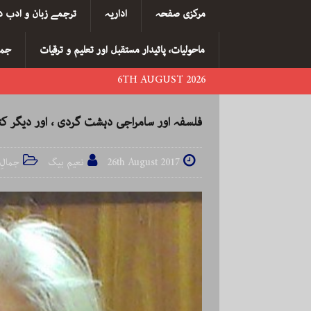
مرکزی صفحہ
اداریہ
ترجمے زبان و ادب د
ماحولیات، پائیدار مستقبل اور تعلیم و ترقیات
جما
6TH AUGUST 2026
فلسفہ اور سامراجی دہشت گردی ، اور دیگر کت
26th August 2017
نعیم بیگ
جمالِ