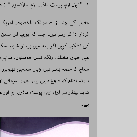
۱۔ ’’ لبرل ازم، پوسٹ ماڈرن ازم، مارکسزم ‘‘ از عمران شاہد بھنڈر
مغرب کے چند بڑے ممالک بالخصوص امریکا، کی
کردار ادا کر رہے ہیں۔ جب کہ یورپ اس ضمن می
کی تشکیل کہیں اگر بعد میں ہو، تو شاید ممکن
میں جہاں مختلف رنگ، نسل، قومیتوں، مذاہب، 
سماج کا حصہ بنتے ہیں، وہاں سماجی تھیویرز 
دارانہ نظام کو فروغ دیتی ہیں، جہاں سرمائے 
شاید بھنڈر نے لبرل ازم ، پوسٹ ماڈرن ازم اور 
ہے۔