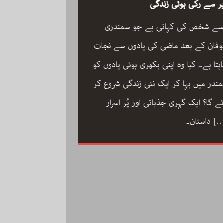
ر سے رکی ہوئی زندگی
سے شخص کی کہانی ہے جو سمندری
فان کے بعد ماضی کی یادوں سے نجات
ہتا ہے۔ کیا وہ اپنی بکھری ہوئی یادوں کو
ون مین آرکسٹرا سجاد
ندر میں بہا کر ایک نئی زندگی شروع کر
مگر با کمال موسیقار 
ئے گا؟ ایک گہری جذباتی اور پُر اسرار
سجاد حسین کی زندگ
[
داستان۔
داستان: مینڈولین کو
مقام دلانے والا یہ با
کاملیت پسندی اور ا
فلمی دنیا میں تنہا رہ
[…]
محمد کی تحریر “ون مین آرکسٹرا”۔