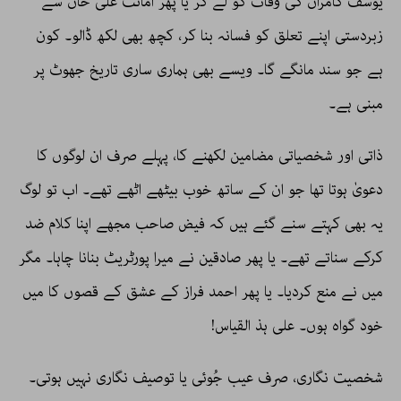
یوسف کامران کی وفات کو لے کر یا پھر امانت علی خاں سے
زبردستی اپنے تعلق کو فسانہ بنا کر، کچھ بھی لکھ ڈالو۔ کون
ہے جو سند مانگے گا۔ ویسے بھی ہماری ساری تاریخ جھوٹ پر
مبنی ہے۔
ذاتی اور شخصیاتی مضامین لکھنے کا، پہلے صرف ان لوگوں کا
دعویٰ ہوتا تھا جو ان کے ساتھ خوب بیٹھے اٹھے تھے۔ اب تو لوگ
یہ بھی کہتے سنے گئے ہیں کہ فیض صاحب مجھے اپنا کلام ضد
کرکے سناتے تھے۔ یا پھر صادقین نے میرا پورٹریٹ بنانا چاہا۔ مگر
میں نے منع کردیا۔ یا پھر احمد فراز کے عشق کے قصوں کا میں
خود گواہ ہوں۔ علی ہذ القیاس!
شخصیت نگاری، صرف عیب جُوئی یا توصیف نگاری نہیں ہوتی۔