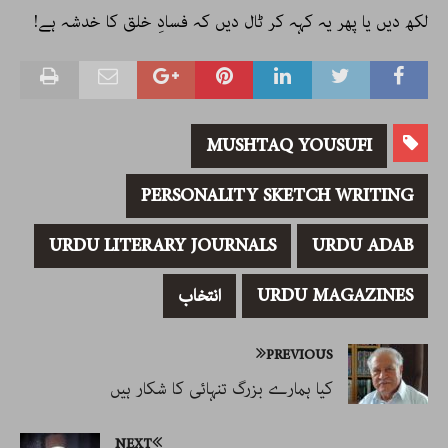
لکھ دیں یا پھر یہ کہہ کر ٹال دیں کہ فسادِ خلق کا خدشہ ہے!
MUSHTAQ YOUSUFI
PERSONALITY SKETCH WRITING
URDU LITERARY JOURNALS
URDU ADAB
URDU MAGAZINES
انتخاب
PREVIOUS
کیا ہمارے بزرگ تنہائی کا شکار ہیں
NEXT