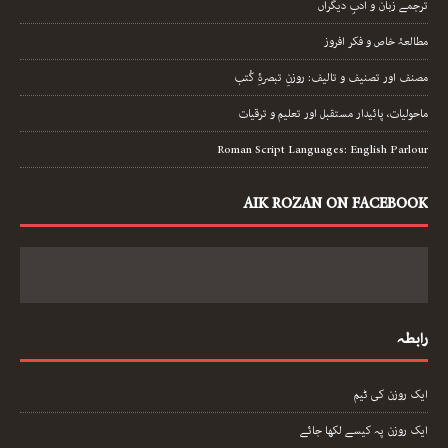
ترجمے زبان و ادبِ دیگراں
مطالعۂ خاص و فکر افروز
مصنف اور تصنیف و تالیف: روزنِ تبصرۂِ کُتب
ماحولیات، پائیدار مستقبل اور تعلیم و ترقیات
Roman Script Languages: English Parlour
AIK ROZAN ON FACEBOOK
رابطہ
ایک روزن کی ٹیم
ایک روزن پہ کیسے لکھا جائے