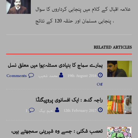
علامہ اقبال کے کلام میں پنجابی کرداروں کا سوال
، پنجابی مسلمان اور حلقہ 120 کے نتائج
RELATED ARTICLES
ہمارے سماج کا بنیادی مسئلہ:ہوا میں معلق نسل
19th August 2016
محمد شعیب
Comments
Off
راجہ گدھ : ایک افسانوی پروپیگنڈا
12th February 2017
نعیم بیگ
1
تعصب شکنی : جسے وہ شیرینی سمجھتے ہیں،