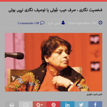
شخصیت نگاری ، صرف عیب جُوئی یا توصیف نگاری نہیں ہوتی
22nd September 2017
کشور ناہید
Comments Off
کشور ناھید، لکھاری