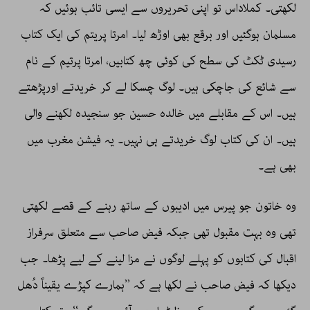
لکھتی۔ کملاداس تو اپنی تحریروں سے ایسی تائب ہوئیں کہ
مسلمان ہوگئیں اور برقع بھی اوڑھ لیا۔ امرتا پریتم کی ایک کتاب
رسیدی ٹکٹ کی سطح کی کوئی چھ کتابیں، امرتا پرتیم کے نام
سے شائع کی جاچکی ہیں۔ لوگ چسکا لے کر خریدتے اورپڑھتے
ہیں۔ اس کے مقابلے میں خالدہ حسین جو سنجیدہ لکھنے والی
ہیں۔ ان کی کتاب لوگ خریدتے ہی نہیں۔ یہ فیشن مغرب میں
بھی ہے۔
وہ خاتون جو پیرس میں ادیبوں کے ساتھ رہنے کے قصے لکھتی
تھی وہ بہت مقبول تھی جبکہ فیض صاحب سے متعلق سرفراز
اقبال کی کتابوں کو پہلے لوگوں نے مزا لینے کے لیے پڑھا۔ جب
دیکھا کہ فیض صاحب نے لکھا ہے کہ ’’ہمارے کپڑے یقیناً دُھل