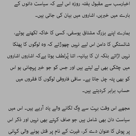
اخبارسب سے مقبول ہفتہ روزہ اس لیے کہ سیاست دانوں کے
بارے میں خبریں، اشاروں میں بیان کی جاتی ہیں۔
ہمارے اپنے بزرگ مشتاق یوسفی، کسی کا خاکہ لکھتے ہوئے،
شائستگی کا دامن اس لیے نہیں چھوڑتے کہ وہ لوگوں کا پھلکا
نہیں اڑاتے بلکہ ان کا بیانیہ، اتنا پُرلطف ہوتا ہےکہ اشاروں اشاروں
میں چٹکی بھی لے لیتے ہیں اور جس کو جو خبر پہچانی ہو اس
کو بھی پتہ چل جاتا ہے۔ ساقی فاروقی لوگوں کا فقروں میں
حساب برابر کردیتے ہیں۔
مجھے اس وقت بہت سے وِگ لگانے والے یاد آرہے ہیں۔ اس میں
سیاست دان بھی شامل ہیں جو صاف کہتے بھی نہیں اور ذکر اس
پر پوش کا عنوان دے کر، غیرت کے نام پر قتل ہونے والی کہانی