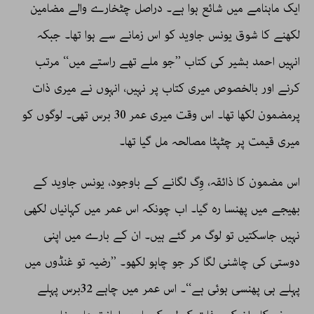
ایک ماہنامے میں شائع ہوا ہے۔ دراصل چٹخارے والے مضامین
لکھنے کا شوق یونس جاوید کو اس زمانے سے ہوا تھا۔ جبکہ
انہیں احمد بشیر کی کتاب ’’جو ملے تھے راستے میں‘‘ مرتب
کرنے اور بالخصوص میری کتاب پر نہیں، انہوں نے میری ذات
پرمضمون لکھا تھا۔ اس وقت میری عمر 30 برس تھی۔ لوگوں کو
میری قیمت پر چٹپٹا مصالحہ مل گیا تھا۔
اس مضمون کا ذائقہ، وِگ لگانے کے باوجود، یونس جاوید کے
بھیجے میں پھنسا رہ گیا۔ اب چونکہ اس عمر میں کہانیاں لکھی
نہیں جاسکتیں تو لوگ مر گئے ہیں۔ ان کے بارے میں اپنی
دوستی کی چاشنی لگا کر جو چاہو لکھو۔ ’’رضیہ تو غنڈوں میں
پہلے ہی پھنسی ہوئی ہے‘‘۔ اس عمر میں چاہے 32برس پہلے