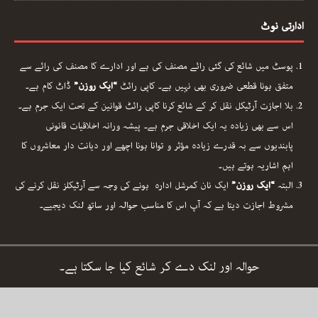
ادارتی نوٹ
پوسٹ میں شائع کی گئی رائے مصنف کی ہے اور ادارے کا مصنف کی رائے سے
متفق ہونا قطعی ضروری بھی نہیں ہے۔ کاپی رائٹ
“ایک روزن”
ڈاٹ کام ہے۔
بلا اجازت آرٹیکل نقل کر کے شائع کرنا کاپی رائٹ قوانین کے تحت ایک جرم ہے۔
اس سے بھی زیادہ یہ ایک اخلاقی جرم ہے۔ پیشہ ورانہ اخلاقیات قانونی
پابندیوں سے بہ قدرے زیادہ مؤثر و توانا ہونا اچھے اور دیانت دار معاشروں کا
اہم اشاریہ ہوتے ہیں۔
البتہ
“ایک روزن”
ایک نان کمرشل ادارہ ہونے کی وجہ سے آرٹیکلز نقل کرنے کی
مشروط اجازت دیتا ہے کہ آپ اس کا مناسب حوالہ اور ساتھ لنک دیجیے۔
حوالہ اور لنک دے کر شائع کیا جا سکتا ہے۔