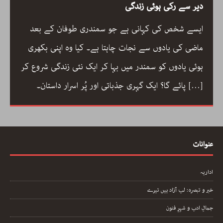
دیر سے رکی ہوئی زندگی
ایسے شخص کی کہانی ہے جو سمندری طوفان کے بعد
ماضی کی یادوں سے نجات چاہتا ہے۔ کیا وہ اپنی بکھری
ہوئی یادوں کو سمندر میں بہا کر ایک نئی زندگی شروع کر
[…]
پائے گا؟ ایک گہری جذباتی اور پُر اسرار داستان۔
عنوانات
اداریہ
خبر و تبصرہ: لب آزاد ہیں تیرے
جمالِ ادب و شہرِ فنون