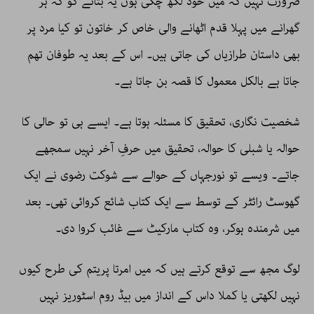
ضرورت نہیں کہ میں خود لکھ چکی ہوں یہ بتانے کو کہ ہر
گھرانے میں پہلا قدم اٹھانے والی خاص کر خاتون تو کیا مرد پر
بھی داستان طرازیاں کی جاتی ہیں۔ اس کے بعد یہ طوفان تھم
جاتا ہے بالکل معمول کا قصہ بن جاتا ہے۔
شخصیت نگاری، تحقیق کا مسئلہ ہوتا ہے۔ ایسے ہی تو حالی کا
حوالہ یا شبلی کا حوالہ، تحقیق میں حرفِ آخر نہیں سمجھے
جاتے۔ ویسے تو نورجہاں کے حوالے سے شوکت رضوی نے ایک
گھوسٹ رائٹر کے توسط سے ایک کتاب شائع کروائی تھی۔ بعد
میں شرمندہ ہوکر، وہ کتاب مارکیٹ سے غائب کروا دی۔
لوگ مجھ سے توقع کرتے ہیں کہ میں امرتا پریتم کی طرح کیوں
نہیں لکھتی یا کملا داس کے انداز میں بیڈ روم اسٹوریز نہیں