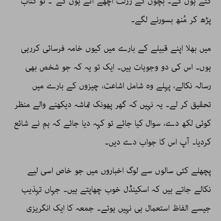
گئے ہوں گے۔ بچوں کے رزلٹ اچھے آئے ہوں گے‘‘۔ تو کتاب
پڑھ کر مُنھ بسورنے لگے۔
میں بھلا اپنے قبیلے کے بارے میں کیوں خامہ فرسائی کررہی
ہوں۔ اس کی دو وجوہات ہیں۔ ایک تو یہ کہ جو شخص بھی
رسالہ نکالے، پہلے وہ شامل اشاعت، چیزوں کے بارے میں
تحقیق کر لے۔ یہ نہیں کہ گھر پھونک تماشہ دیکھنے والے منظر
کوئی لکھ دے، سوال کیا جائے تو کہہ دیا جائے کہ ہم نے شائع
کردیا۔ آپ اس کا جواب دے دیں۔
پچھلے کئی سالوں سے لوگ اخباروں میں جو خاص اسی لیے
نکالے جاتے ہیں کہ اسکینڈل خوب چھاپتے ہیں۔ جہاں تہذیب
جیسے الفاظ استعمال ہی نہیں ہوتے۔ جمعہ کا ایک انگریزی