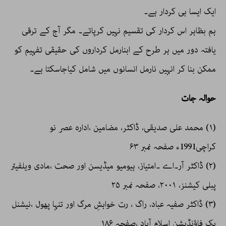
ایک ایسا ہی کردار ہے۔
ہم بظاہر اس کردار کی تقسیم نہیں کرپاتے۔ مگر آج کے ترقی
یافتہ دور میں ہر طرح کے ابنارمل کرداروں کی حقیقی تفہیم کو
ممکن بنا کر انہیں نارمل انسانوں میں شامل کیاجاسکتا ہے۔
حوالہ جات
(۱) محمد علی صدیقی، ڈاکٹر، مضامین ،ادارہ عصر نو
کراچی1991ء صفحہ نمبر ۶۳
(۲) ڈاکٹر آر۔اے ۔امتیاز، ہیومیو میڈیسن اور صحت ،مادی ویلفیئر
پبلی کیشنز، ۲۰۰۱، صفحہ نمبر ۲۵
(۳) ڈاکٹر صفیہ عباد، راگ ، رت خواہشِ مرگ اور تنہا پھول ،نیشنل
بک فاؤنڈیشن اسلام آباد ،صفحہ ۱۸۶