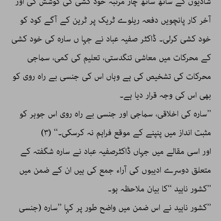
شادیوں کے ساتھ ساتھ چار مرتبہ خود کشی کی کوشش کی اور
آخر کار پانچویں دفعہ ریلوے ٹریک پر ٹرین کے آگے کود کو
خود کشی کرلی۔ ڈاکٹر صفیہ عباد نے جہا ں سارہ کی خود کشی
کے محرکات میں معاشی تنگدستی، تعلیم کی کمی، سماجی
محرکات کی تشخیص کی ہے وہاں اس کی جنسی بے راہ روی کو
بھی اس کی وجہ قرار دیا ہے۔
’’سارہ کی اخلاقی، سماجی اور جنسی بے راہ روی اس جوہر کو
مثبت انداز میں پنپنے کے موقع فراہم نہ کرسکی۔‘‘ (۳)
اور اسی مقالے میں جہاں ڈاکٹرصفیہ عباد نے سارہ شگفتہ کے
متعلق دوسرے ادیبوں کی آراء جمع کی ہیں ان کے ضمن میں
’’کشور ناہید ‘‘کا بیان ملاحظہ ہو۔
’’کشور ناہید نے اس ضمن میں واضح طور پر کہا ’’سارہ (جنسی