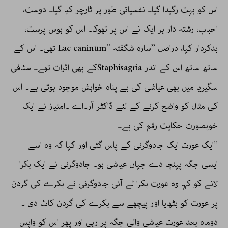
اس کو بہت رگیدا گیا۔ نفسیاتی طور پر ٹارچر کیا گیا۔ دوست،
احباب، رشتہ دار ہر ایک نے اس پر تھوکا۔ اس کو ہوس پرست،
بدکردار کہا، دراصل ’’سارہ شگفتہ ‘‘Lac caninum تھی۔ اس کے
ساتھ ساتھ اس کے اندر Staphisagriaکے بھی اثرات تھے۔ سٹافی
سگیریا میں بھی عیاشی کی بے پناہ خواہش موجود ہوتی ہے۔ اس
کی مثال کو واضح کرنے کے لئے ڈاکٹر آر۔اے ۔امتیاز نے ایک
خوبصورت حکایت رقم کی ہے۔
’’ایک عورت ایک جادوگرنی کے پاس گئی اور کہا کہ وہ اسے
ایسی جگہ پہنچا دے جہاں عیاشی ہو۔ جادوگرنی نے ایک بکرا
لانے کو کہا وہ عورت بکرا لے آئی جادوگرنی نے بکرے کی گردن
پر عورت کو بٹھایا اور پیچھے سے بکرے کی گردن کاٹ دی ۔
دوماہ بعد عورت عیاشی والی جگہ پر رہی اور پھر اس کو واپس