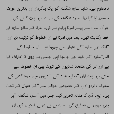
نامعلوم ہے۔ شاید سارہ شگفتہ کو ایک بدکردار اور بدترین عورت
سمجھ لیا گیا تھا۔ سارہ شگفتہ کے بارے میں بات کرنے کی
جرأت سب سے پہلے امرتا پرتیم نے کی۔ امرتا کے ساتھ سارہ کی
خط وکتابت تھی۔ بعد میں امرتا نے ان خطوط کو ترتیب دیا اور
’’ایک تھی سارہ ‘‘کے عنوان سے چھپوا دیا ۔ ان خطوط کے
اندر’’سارہ ‘‘نے خود بھی جابجا اپنی جنسی بے روی کا اعتراف کیا
ہے اور اس کی متعدد شادیوں کے ثبوت بھی ان خطوط سے
ملتے ہیں بعد ازاں ’’صفیہ عباد ‘‘نے ’’ادیبوں میں خود کشی کے
محرکات اردو ادب کے خصوصی حوالے سے ‘‘کے عنوان کے تحت
پی۔ ایچ۔ ڈی کا مقالہ تحریر کیا۔ جس میں ’’سارہ شگفتہ ‘‘پر
بھی انہوں نے تحقیق کی ۔سارہ نے پے درپے شادیاں کیں اور