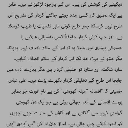
دیکھنے کی کوشش کی ہے۔ اس کے باوجود لڑکھڑائے ہیں۔ ظاہر
ہے ایک تخلیق کار کسی زندہ جیتے جاگتے کردار کی تشریح اس
طرح نہیں کرسکتا جس طرح کوئی ماہر نفسیات یا طبیب کرسکتا
ہے۔ اور جب کوئی کردار حقیقتاً کسی نفسیاتی عارضے یا
جسمانی بیماری میں مبتلا ہو تو اس کے ساتھ انصاف نہیں ہوپاتا۔
مگر منٹو نے بہت حد تک اس کردار کے ساتھ انصاف کیاہے۔
سارہ شگفتہ اور ستارہ تو حقیقی کردار ہیں مگر ہمارے ادب میں
جابجا اس طرح کے تخلیقی کردار بکھرے پڑے ہیں۔ علی عباس
حسینی کا ’’افسانہ ’’میلہ گھومنی ‘‘کی بے نام عورت جو بظاہر
پورے افسانے کے اندر چھائی ہوئی ہے جو ایک دن گھومتی
گھامتی کہیں سے آنکلتی ہے اور گاؤں کے سارے اچھے اچھوں
کو نامرد کرکے چلی جاتی ہے۔ امراؤ جان ادا کی ’’بی آبادی ‘‘بھی