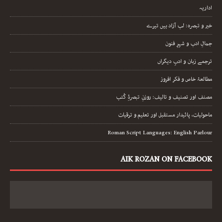
اداریہ
خبر و تبصرہ: لب آزاد ہیں تیرے
جمالِ ادب و شہرِ فنون
ترجمے زبان و ادبِ دیگراں
مطالعۂ خاص و فکر افروز
مصنف اور تصنیف و تالیف: روزنِ تبصرۂِ کُتب
ماحولیات، پائیدار مستقبل اور تعلیم و ترقیات
Roman Script Languages: English Parlour
AIK ROZAN ON FACEBOOK