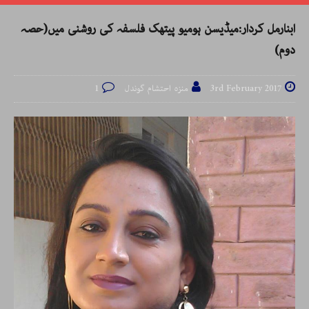
ابنارمل کردار:میڈیسن ہومیو پیتھک فلسفہ کی روشنی میں(حصہ
دوم)
3rd February 2017
منزہ احتشام گوندل
1