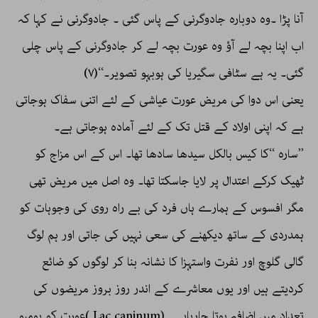
آنا پڑا ۔وہ دوبارہ جادوگرنی کے پاس گئی ۔ جادوگرنی نے کہا کہ
اب اپنا بچہ لے آؤ وہ عورت بچہ لے کر جادوگرنی کے پاس چلی
گئی۔ یہ ہے سٹافی سگیریا کی ہوبہو تصویر۔‘‘(۷)
یعنی اس دوا کی مریض عورت عیاشی کے لئے اتنی سفاک ہوجاتی
ہے کہ اپنی اولاد کے قتل تک کے لئے آمادہ ہوجاتی ہے۔
’’سارہ ‘‘کا کیس بالکل سیدھا سادھا تھا۔ اس کے اس مزاج کو
ٹھیک کرکے اعتدال پر لایا جاسکتا تھا۔ وہ اصل میں مریض تھی
مگر افسوس کے ہمارے ہاں فرد کی بے راہ روی کی وجوہات کو
ہمدردی کے ساتھ دیکھنے کی سعی نہیں کی جاتی اور ہم لوگ
گالی گلوچ اور نفرت واستہزا کا نشانہ بنا کر لوگوں کو ضائع
کردیتے ہیں اور یوں معاشرے کے اندر روز بروز مریضوں کی
تعداد میں اضافہ ہوتا جارہاہے۔ (Lac caninum )عورت کو ہومیو