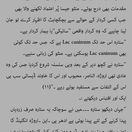
مقدمات بھی درج ہوئے۔ منٹو جیسا پُر اعتماد لکھنے والا بھی
جب کسی کردار کے حوالے سے ہچکچاہٹ کا اظہار کرے تو جان
لینا چاہیے کہ وہ کردار واقعی ’’سائیکی‘‘یا بیمار کردار ہے۔
’’ستارہ اس حد تک Lac caninum ہے کہ جس حد تک کوئی
بھی Lac caninum ہوسکتی ہے۔ منٹو کی زبانی سنیے۔
’’ستارہ نے کچھ دیر کے بعد وہی سلسلہ شروع کردیا جس کی وہ
عادی تھی اروڑہ، الناصر، محبوب اور اس کا خاوند ڈیسائی سب ہی
اس کے التفات سے مستفید ہوتے رہے ۔‘‘(۱۱)
ایک اور اقتباس دیکھئے :۔
’’جہاں دیکھو ستارہ ۔۔۔میں نے سوچاکہ یہ ستارہ صرف زردیاں
پیدا کرنے کے لئے پیدا ہوئی ہے ادھر پی ۔این ۔اروڑہ انگلینڈ کا
تعلیم یافتہ صدا بند، ادھر ڈیرہ دون کا اسکول کا پڑھا ہوا نوخیز