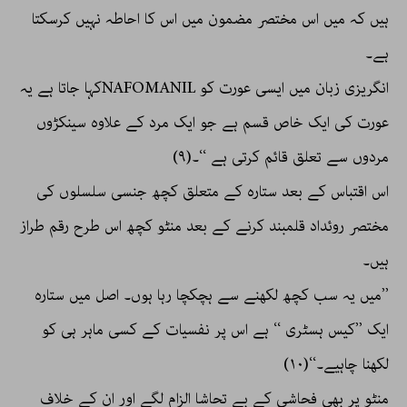
ہیں کہ میں اس مختصر مضمون میں اس کا احاطہ نہیں کرسکتا
ہے۔
انگریزی زبان میں ایسی عورت کو NAFOMANILکہا جاتا ہے یہ
عورت کی ایک خاص قسم ہے جو ایک مرد کے علاوہ سینکڑوں
مردوں سے تعلق قائم کرتی ہے ‘‘۔(۹)
اس اقتباس کے بعد ستارہ کے متعلق کچھ جنسی سلسلوں کی
مختصر روئداد قلمبند کرنے کے بعد منٹو کچھ اس طرح رقم طراز
ہیں۔
’’میں یہ سب کچھ لکھنے سے ہچکچا رہا ہوں۔ اصل میں ستارہ
ایک ’’کیس ہسٹری ‘‘ ہے اس پر نفسیات کے کسی ماہر ہی کو
لکھنا چاہیے۔‘‘(۱۰)
منٹو پر بھی فحاشی کے بے تحاشا الزام لگے اور ان کے خلاف