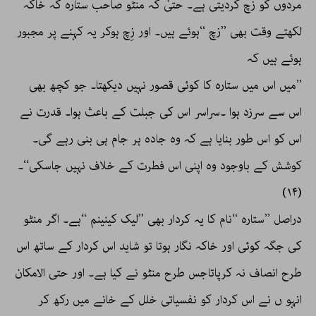
مردوں کو زچ کردیتی ہے۔ حتیٰ کہ منٹو صاحب ستارہ کہ خاکہ
لکھتے وقت بھی ’’زچ ‘‘ہوئے ہیں۔ اور زِچ ہوکر یہ کہنے پر مجبور
ہوئے ہیں کہ
’’میں اس میں ستارہ کا کوئی قصور نہیں دیکھتا۔ جو کچھ بھی
اس سے سرزد ہوا ۔سراسر اس کی جبلت کے باعث ہوا۔ قدرت نے
اس کو اس طور بنایا ہے کہ وہ جادہ ہر جام ہی بنی رہے گی۔
کوشش کے باوجود وہ اپنی اس فطرت کے خلاف نہیں جاسکی‘‘۔
(۱۴)
دراصل ’’ستارہ ‘‘نام کا یہ کردار بھی ’’لیک کینینم ‘‘ہے۔ اگر منٹو
کی جگہ کوئی اور خاکہ نگار ہوتا تو شاید اس کردار کے ساتھ اس
طرح انصاف نہ کرپاتاجس طرح منٹو نے کیا ہے۔ اور حتی الامکان
انہو ں نے اس کردار کو نفسیاتی خلل کے خانے میں رکھ کر