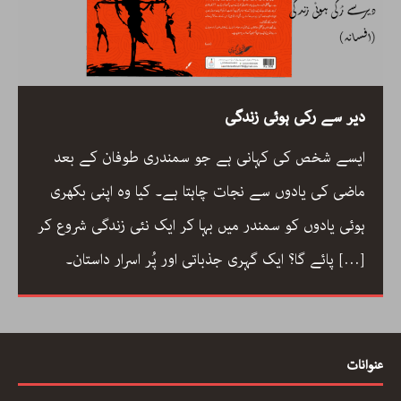
رحیم معینی کرمانشاہی، نیّر مسعود اور صبرِ خدا
رحیم معینی کرمانشاہی کی بصری شاعری، نیّر مسعود کا
دلگ داز ترجمہ صبرِ خدا، اور ایرانی شعری روایت کے
جمالیاتی اور فکری پہلو… ڈاکٹر ارسلان راٹھور کے اس
مضمون میں گیت، نظم، تنہائی اور تخلیق کے اسباب پر
[…]
ایک خوب صورت اور بصیرت افروز گفتگو
عنوانات