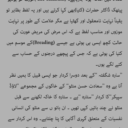
پیتھک ڈاکٹر حضرات (کتیا)بھی کہا کرتے ہیں اور یہ لفظ بظاہر تو
یقیناً نہایت نامعقول اور گھٹیا ہے مگر علامت کے طور پر نہایت
موزوں اور مناسب لفظ ہے کہ اس مرض کی مریض عورت کی
حالت کچھ ایسی ہی ہوتی ہے جیسے (Breading)کے موسم میں
کتیا کی ہوتی ہے کہ جس کے پیچھے درجنوں کے حساب سے
کتے لگے ہوں۔
’’سارہ شگفتہ ‘‘کے بعد دوسرا کردار جو ایسی قبیل کا ہمیں نظر
آتا ہے وہ ’’سعادت حسن منٹو‘‘ کے خاکوں کے مجموعے ’’لاؤڈ
سپیکر‘‘کا کردار ’’ستارہ ‘‘ہے ۔ ستارہ کا خاکہ لکھنے سے قبل
منٹو نے چند باتیں کہی تھیں ۔ ان باتو ں سے منٹو کی انسانی
نفسیات کے متعلق گہری آگاہی کا پتا چلتاہے۔ وہ اس کردار سے