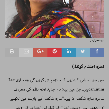
منزہ احتشام گوندل
(منزہ احتشام گوندل)
میں جن نسوانی کرداروں کا جائزہ پیش کروں گی وہ ساری Lac
caninumہیں۔جن میں پہلا نام جدید اردو نظم کی معروف
شاعرہ سارہ شگفتہ کا ہے۔’’سارہ شگفتہ کے بارے میں لکھنے
اور پڑھنے سے دانستہ احتراز کیا گیا۔ اس احتیا ط کی وجہ