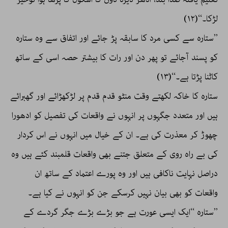
لڑکا۔‘‘(۱۲)
’’ستارہ سے کسی مرد کا سابقہ پڑ جائے اور اتفاق سے وہ ستارہ
کو پسند آجائے تو پھر دن اور رات کا بیشتر حصہ اسی کے ساتھ
کاٹنا پڑتا ہے۔‘‘(۱۳)
ستارہ کا خاکہ لکھتے وقت منٹو قدم قدم پر لڑکھڑائے اور گھبرائے
ہیں اور متعدد جگہوں پر انہوں نے واقعات کی تفصیل کو ادھورا
چھوڑ کر معذرت کی ہے۔ ان کے خیال میں انہوں نے اس کردار
کی بے راہ روی کے متعلق جتنے بھی واقعات قلمبند کئے ہیں وہ
دراصل نہایت ناکافی ہیں اور وہ پورے اعتماد کے ساتھ ان
واقعات کو بھی بیان نہیں کرسکے جن کو انہوں نے کیا ہے۔
’’ستارہ ‘‘ایک ایسی عورت ہے جو بڑے بڑے جگر گردے کے