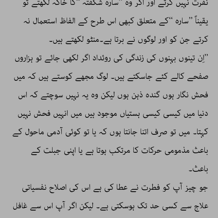
نفرت نہیں کرتے اور اگر وہ ’’سارہ شگفتہ ‘‘کا خاکہ لکھتے تو
یقیناً ’’سارہ ‘‘کے متعلق کبھی اس طرح کے الفاظ استعمال نہ
کرتے جن کو اور لوگوں نے برتا ہے۔منٹو لکھتے ہیں۔
’’اِن تینوں بہنوں کی زندگی کی روئداد اگر لکھی جائے تو ہزاروں
صفحے کالے کئے جاسکتے ہیں۔ لوگ مجھے کوستے ہیں کہ میں
فحش نگار ہوں گندہ ذہن ہوں لیکن وہ یہ نہیں سوچتے کہ اس
دنیا میں کیسی کیسی ہستیاں موجود ہیں میں انہیں فحش نہیں
کہتا۔ میں تو صرف اتنا جانتا ہوں کہ یا تو کوئی آدمی ماحول کے
باعث مذمومی حرکات کا مرتکب ہوتا ہے یا اپنی جبلت کے
باعث۔
جو چیز آپ کو فطرت نے عطا کی ہے اس کی اصلاح نفسیاتی
علاج سے کسی حد تک ہوسکتی ہے۔ لیکن اگر آپ اس سے غافل