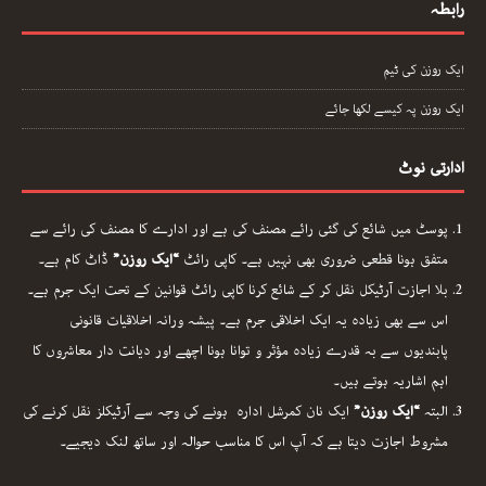
رابطہ
ایک روزن کی ٹیم
ایک روزن پہ کیسے لکھا جائے
ادارتی نوٹ
پوسٹ میں شائع کی گئی رائے مصنف کی ہے اور ادارے کا مصنف کی رائے سے
متفق ہونا قطعی ضروری بھی نہیں ہے۔ کاپی رائٹ
“ایک روزن”
ڈاٹ کام ہے۔
بلا اجازت آرٹیکل نقل کر کے شائع کرنا کاپی رائٹ قوانین کے تحت ایک جرم ہے۔
اس سے بھی زیادہ یہ ایک اخلاقی جرم ہے۔ پیشہ ورانہ اخلاقیات قانونی
پابندیوں سے بہ قدرے زیادہ مؤثر و توانا ہونا اچھے اور دیانت دار معاشروں کا
اہم اشاریہ ہوتے ہیں۔
البتہ
“ایک روزن”
ایک نان کمرشل ادارہ ہونے کی وجہ سے آرٹیکلز نقل کرنے کی
مشروط اجازت دیتا ہے کہ آپ اس کا مناسب حوالہ اور ساتھ لنک دیجیے۔