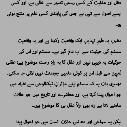
عقل اور عقلیت کے کسی رسمی تصور سے خالی ہے، اور کسی
ایسے اصول سے تہی ہے جس کی پابندی کسی علم پر منتج ہوتی
ہو۔
مغرب بہ طورِ تہذیب ایک واقعیت رکھتا ہے اور یہ واقعیت
سسٹم کی حیثیت سے اب عالم گیر ہے۔ سسٹم اور اس کی
حرکیات بہ دیہی نہیں اور عقل کا بہ راہِ راست موضوع ہے؛ عقلی
تَعیِین سے قبل اس پر کوئی مذہبی ججمنٹ نہیں لائی جا سکتی۔
دوسری بات یہ کہ سسٹم اپنے مؤثراتِ ٹیکنالوجی سے افراد میں
جو احوال پیدا کرتا ہے، اور معاشرے اور تاریخ میں جو حالات
سامنے لاتا ہے وہ بھی اولاً عقل ہی کا موضوع ہیں۔
لیکن یہ سماجی اور معاشی حالات انسان میں جو احوال پیدا