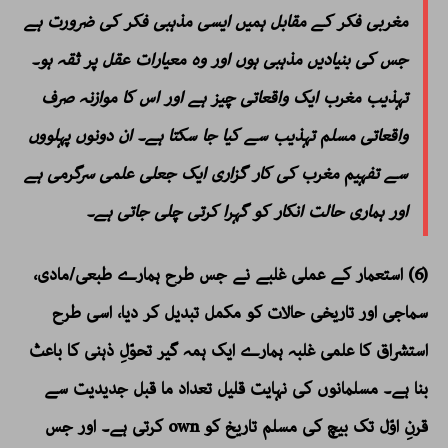
مغربی فکر کے مقابل ہمیں ایسی مذہبی فکر کی ضرورت ہے
جس کی بنیادیں مذہبی ہوں اور وہ معیارات عقل پر ثقہ ہو۔
تہذیب مغرب ایک واقعاتی چیز ہے اور اس کا موازنہ صرف
واقعاتی مسلم تہذیب سے کیا جا سکتا ہے۔ ان دونوں پہلووں
سے تفہیم مغرب کی کار گزاری ایک جعلی علمی سرگرمی ہے
اور ہماری حالت انکار کو گہرا کرتی چلی جاتی ہے۔
(6) استعمار کے عملی غلبے نے جس طرح ہمارے طبعی/مادی،
سماجی اور تاریخی حالات کو مکمل تبدیل کر دیا، اسی طرح
استشراق کا علمی غلبہ ہمارے ایک ہمہ گیر تحوّلِ ذہنی کا باعث
بنا ہے۔ مسلمانوں کی نہایت قلیل تعداد ما قبل جدیدیت سے
قرنِ اوّل تک بیچ کی مسلم تاریخ کو own کرتی ہے۔ اور جس