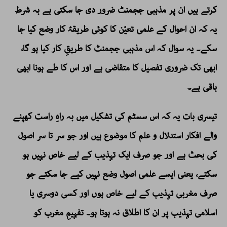
کرتے ہیں ان پر مذہبی ججمنٹ ضرور دی جا سکتی ہے بہ شرط
یہ کہ ان احوال کے علمی تعیّن کا کوئی طریقۂ کار وضع کیا جا
سکے۔ یہ سوال کہ اس مذہبی ججمنٹ کا طریقِ کار کیا ہو گا،
ابھی تک ضروری تفصیل کا متقاضی ہے اور اس کا طے ہونا ابھی
باقی ہے۔
تیسری بات یہ کہ اس سسٹم کی تشکیل میں بہ راہِ راست کھپنے
والے افکار استدلال و علم کا موضوع ہیں اور جو سر تا سر اصول
کی بحث ہے اور جو صرف ایک تہذیب کے لیے خاص نہیں ہو
سکتے، یعنی ایسے علمی اصول وضع نہیں کیے جا سکتے جو
صرف مغربی تہذیب کے لیے خاص ہوں اور کسی دوسری یا
اسلامی تہذیب پر ان کا اطلاق نہ ہوتا ہو۔ تفہیمِ مغرب کو