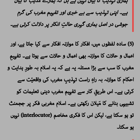
ہماری تہذیب کا بیان نہیں ہے بَل کہ ہمارے مذہب کا بیان
ہے۔ اپنی تہذیب سے بے خبری اور تفہیم مغرب کی گرم
جوشی در اصل ہماری گہری حالتِ انکار پر دلالت کرتی ہے۔
(5) سادہ لفظوں میں، افکار کا موازنہ افکار سے کیا جاتا ہے، اور
اعمال و حالات کا موازنہ بھی اعمال و حالات سے ہوتا ہے۔ تفہیمِ
مغرب کا سب سے بڑا مسئلہ یہ ہے کہ یہ اسلام بہ طورِ ہدایت و
احکام کا موازنہ بہ راہِ راست تہذیبِ مغرب کی واقعیّت سے
کرتی ہے۔ اس طریقِ کار سے تفہیم مغرب دینی تعلیمات کو
تشبیہی بنانے کا مَیلان رکھتی ہے۔ اسلام مغربی فکر پر ججمنٹ
تو ہو سکتا ہے، لیکن اس کا فکری مخاصم (interlocutor) نہیں
ہو سکتا۔