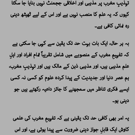
تہذیبِ مغرب پر مذہبی اور اخلاقی ججمنٹ نہیں بنایا جا سکتا
کیوں کہ یہ علم کا منصب نہیں ہے اور اس کے لیے ٹھیٹھ دینی
رہ نمائی کافی ہے۔
بہ ہر حال، ایک بات بہت حد تک یقین سے کہی جا سکتی ہے
کہ تفہیمِ مغرب کے منصوبے میں شامل تقریباً تمام افراد اور اہلِ
علم مذہبی ہیں، اور مذہبی ذہن کے مالک ہیں اور تہذیبِ مغرب،
ہم عصر دنیا اور جدیدیت کے پیدا کردہ علوم کو کسی نہ کسی
ایسے فکری تناظر میں سمجھنے کا جائز داعیہ رکھتے ہیں جو
دینی ہو۔
یہ امر بھی کافی حد تک یقینی ہے کہ تفہیمِ مغرب کی علمی
کاوش ایک قابلِ جواز دینی ضرورت سے پیدا ہوئی ہے، اور اس