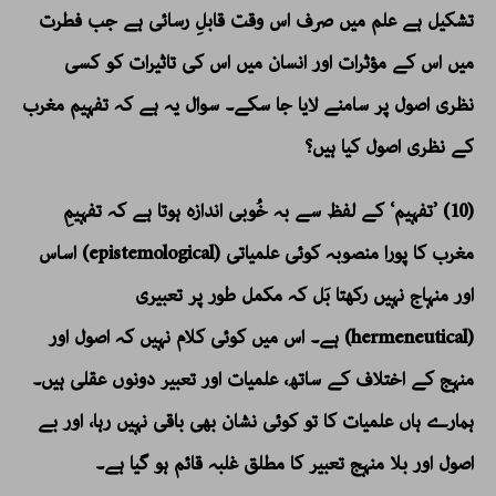
تشکیل ہے علم میں صرف اس وقت قابلِ رسائی ہے جب فطرت
میں اس کے مؤثرات اور انسان میں اس کی تاثیرات کو کسی
نظری اصول پر سامنے لایا جا سکے۔ سوال یہ ہے کہ تفہیم مغرب
کے نظری اصول کیا ہیں؟
(10) ’تفہیم‘ کے لفظ سے بہ خُوبی اندازہ ہوتا ہے کہ تفہیمِ
مغرب کا پورا منصوبہ کوئی علمیاتی (epistemological) اساس
اور منہاج نہیں رکھتا بَل کہ مکمل طور پر تعبیری
(hermeneutical) ہے۔ اس میں کوئی کلام نہیں کہ اصول اور
منہج کے اختلاف کے ساتھ، علمیات اور تعبیر دونوں عقلی ہیں۔
ہمارے ہاں علمیات کا تو کوئی نشان بھی باقی نہیں رہا، اور بے
اصول اور بلا منہج تعبیر کا مطلق غلبہ قائم ہو گیا ہے۔