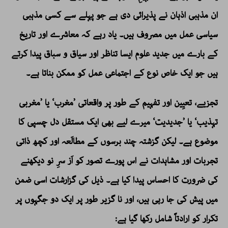
ان مذہبی اذہان نے پذیرائی دی ہے جو پہلے سے کسی مذہبی
سیاسی عمل میں مصروف ہیں۔ یاد رہے کہ معاشرے اور تاریخ
کے بارے میں جدید علوم ایسا تناظر اور سیاق و سباق پیدا کرتے
ہیں جو ایک خاص نوع کے اجتماعی عمل کو ممکن بناتا ہے۔
تجزیے، تعیِین اور تفہیم کے طور پر واقعاتی ’مغرب‘ یا ’مغربی
تہذیب‘ یا ’جدیدیت‘ میرے لیے بھی ایک مستقل دل چسپی کا
موضوع ہے۔ لیکن گزشتہ چند برسوں کے مطالَعہ اور کچھ ذاتی
تجربات اور مشاہدات نے اس پورے تصور کو اَز سرِ نو دیکھنے
کی ضرورت کا احساس پیدا کیا ہے۔ ذیل کی گزارشات اسی ضمن
میں پیش کی جا رہی ہیں، اور نا گزیر طور پر ایک دو جگہوں پر
تکرار کو ارادتاً شامل رکھا گیا ہے: