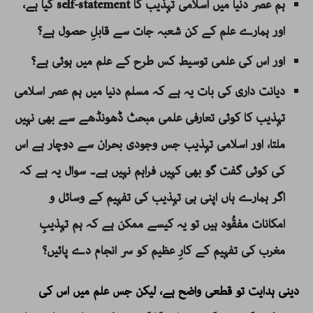
ہم عصر دنیا میں اسلامی تہذیب کا self-statement کیا ہے،
اور ہمارے علم کے کن شعبہ جات سے قابلِ حصول ہے؟
اور اس کی علمی توسیط کس طرح کے علم میں ہوئی ہے؟
دیانت داری کی بات یہ ہے کہ مسلم دنیا میں ہم عصر اسلامی
تہذیب کا کوئی تعارفی علمی مبحث ڈھونڈھے سے بھی نہیں
ملتا، اور اسلامی تہذیب جس وجودی بحران سے دوچار ہے اس
کی کوئی گفت گو بھی کہیں فراہم نہیں ہے۔ سوال یہ ہے کہ
اگر ہمارے ہاں اپنی ہی تہذیب کی تفہیم کے وسائل و
امکانات مفقُود ہیں تو یہ کیسے ممکن ہے کہ ہم تہذیبِ
مغرب کی تفہیم کے کارِ عظیم کو سر انجام دے پائیں؟
دینی ہدایت تو قطعی واضح ہے، لیکن جس علم میں اس کی