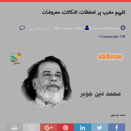
تفہیم مغرب پر تحفظات، اشکالات، معروضات
NoteworthyReads رہنما تحریریں
10th January 2023
Comments Off
محمد دین جوہر