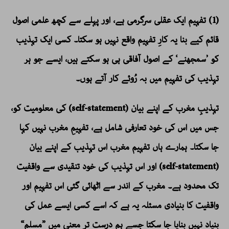
(1) تفہیم ایک عقلی سرگرمی ہے، اور پہلے سے کچھ علمی اصول
قائم کیے بنا یہ کارِ تفہیم واقع نہیں ہو سکتا۔ کسی ایک تہذیب
کو ’سمجھنے‘ کے اصول آفاقی ہی ہو سکتے ہیں، ایسے جو ہر
تہذیب کی تفہیم میں بہ رُوئے کار آتے ہوں۔
تہذیبِ مغرب کے اپنے بیان (self-statement) کی معلومیت کو،
جس میں اس کی خود تعارفی شامل ہے، تفہیمِ مغرب نہیں کہا
جا سکتا۔ ہمارے ہاں تفہیم مغرب اس تہذیب کے اپنے بیان
(self-statement) اور اس تہذیب کی خود تنقیدی سے واقفیت
تک محدود ہے۔ مغرب کے اندر سے اٹھائی گئی اس تفہیم اور
واقفیت کا بنیادی مسئلہ یہ ہے کہ اسے کسی ایسے عمل کی
بنیاد نہیں بنایا جا سکتا جسے ہم درست تر معنی میں ”مسلم“