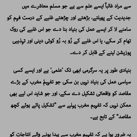
سے مراد غالباً ایسے علم سے ہے جو مسلم معاشرے میں
جدیدیت کے پھیلتے، بڑھتے اور چڑھتے غلبے کے درست فہم کو
سامنے لا کر ایسے عمل کی بنیاد بنا دے جو اس غلبے کی روک
تھام کر سکے، یا اس غلبے کے رُو بہ رُو کوئی دینی اور تہذہبی
پوزیشن لینے کے قابل کر دے۔
بنیادی طور پر یہ سرگرمی ابھی تک ’علمی‘ ہے اور ایسے کسی
سیاسی عمل کی بنیاد نہیں بن سکی جو تفہیمّ مغرب کے بڑے
مقاصد کو واقعاتی تشکیل دے سکے، اور جو شاید اس لیے بھی
ممکن نہیں کہ تفہیم مغرب پہلے سے ”تشکیل پائے ہوئے کچھ
مقاصد“ کے تابع ہے۔
یہ ضرور ہوا ہے کہ تفہیمِ مغرب سے پیدا ہونے والے انتاجات کو