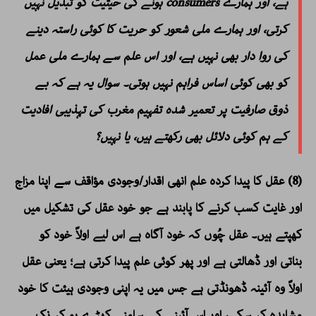
ہے، اور ہمارے consumers ہونے کی حیثیت کو تبدیل نہیں
کرتی، اور ہمارے ملی شعور کو حریت کا کوئی راستہ دینے
کی روا دار بھی نہیں ہے، اور اس علم سے ہمارے ملی عمل
کو بھی کوئی اساس فراہم نہیں ہوتی۔ سوال یہ ہے کہ بے
ذوق صارفیت پر تعمیر شدہ تفہیم مغرب کی تہذیبی افادیت
کے ہم کوئی دلائل بھی رکھتے ہیں، یا نہیں؟
(8) عقل کا پیدا کردہ علم انھی اقدار/وجودی مؤاقف سے اپنا مزاج
اور غایت کسب کرنے کا پابند ہے جو خود عقل کی تشکیل میں
کھپتے ہیں۔ عقل چُوں کہ خود آگاہ ہے اس لیے اولاً خود کو
بناتی اور ڈھالتی ہے اور پھر کوئی علم پیدا کرتی ہے؛ یعنی عقل
اولاً وہ آئینہ ڈھونڈتی ہے جس میں یہ اپنی وجودی ہیئت کا خود
مشاہدہ کر سکے، اور اس آئینے کے سامنے کھڑے ہو کر نک