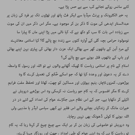
کئے سانس روکے نجانے کب سے بے حس پڑا ہے۔
یہ خبر الکٹرونک و پرنٹ میڈیا سے لیکر فٹ پاتھ اور تھڑوں تک ہر فرد کی زبان پر
عبدالستار ایدھی کی موت کا ذکر بن کر موجود ہے۔ مگر اس ذکر میں ان کی موت
سے زیادہ اس بات کا سب کو دکھ ہے کہ کیا نالی میں پڑا اپنی ماں کا پیارا سا
نومولود حرامی بچہ گلی کے آوارہ کتوں سے زندہ بچ پائے گا؟ کیا اسلامی معاشرے
کے مردِ آہن کے ہاتھوں گھر سے بھاگی ایک عزت دار بھائی کی پیاری بہن اپنے بھائی
اور باپ کے ہاتھوں قتل ہونے سے بچ پائے گی؟
اسلام کے نام پر اسلامی ریاست کا ٹھیکہ اُٹھانے والوں نے تو اللہ اور رسول کا واسطہ
دے کر یہ دعویٰ اور وعدہ کیا تھا کہ جو اسکے حُکم کی تعمیل کرے گا وہ
بوڑھوں، کمزور،لاچار، یتیم بیواؤں اور مساکین کو چھت، کھانا اور تحفظ مفت فراہم
کرے گا مگر افسوس کہ یہ کام جو ریاست نہ کرسکی وہ اس بوڑھے درویش نے
اکیلے کر دکھایا ہے۔ جبر کے اس نظام میں جکڑے عوام کی امداد کے لئے در در
خیرات مانگ کر زندگیاں بچانے والے اس فقیر نے کبھی سیاسی لیڈر یا مذہبی ولی
اللہ ہونے کا کوئی ڈھونگ بھی نہیں رچایا۔
وہ درویش تو خاموشی کی زبان بن کر ہر ایک سے چیخ چیخ کر کہتا رہا کہ یہ کام
تو ریاست کا ہے کہ وہ اپنے عوام کو طبی امداد ، چھت اور روزگار مہیا کرے،