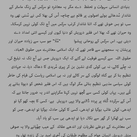
بنیادی انسانی سہولت و تحفظ دے مگر یہ معاشرہ تو سرکس کے رِنگ ماسٹر کے
شاندار سُدھائے ہوئے اصولوں پر قائم ہے چناچہ اُس کی بھلا کس نے سُننی تھی وہ
سب تو بس خوش تھے کہ اتنا شاندار کرتب سرکس میں آج تک کوئی نہیں کرسکتا۔
وہ حیران تھے کہ بھلا اس فقیر درویش کو دنیا کیوں اور کیسے اتنی امداد دے
دیتی ہے۔ اس سرکس کے روحانی پیشوا “مُلّا” جو سب سے زیادہ حیران اور
پریشان یہ سمجھنے سے قاصر تھے کہ ایک اسلامی معاشرے میں حقوق العباد،
حقوق اللہ سے کیسے فوقیت لے گئے کہ ایک درویش جس نے آج تک نہ تبلیغ کی،
نہ چِلّے کاٹے، نہ ہی کوئی گدی نشین بن کر پیری مُریدی کا دھاگہ دیا، نہ جہادی
تنظیم بنا کر بے گناہ لوگوں کے سر کاٹے اور نہ ہی اسلامی ریاست کی قیام کی خاطر
کوئی سیاسی مذہبی تنظیم بنائی مگر لوگ ہیں کہ اس فقیر شخص کو دیوتا بنانے پر
تُلے ہیں۔ یہاں کوئی کسی سے کُچھ نہیں کہتا مگراپنے اندر یہ ضرور جانتا ہے کہ
اُس کے سرکردہ گُناہ پر پردہ ڈالنے والا یہی درویش ہے- کسی کا بچہ کھو گیا تو
ایدھی، کوئی غائب ہوگیا تو ایدھی، کسی کا کوئی حادثہ ہوگیا تو ایدھی، جس کو
سب نے ٹھکرا کر گھر سے نکال دیا تو ایدھی ہی سب کو یاد آیا۔
اس معاشرے کے دوغلے نظریات اور اندھے عقائد کے عیب چھُپانے والا یہ صوفی
منش درویش انسان عوام کے مظلوم طبقات کی آخری امید بن کر زندہ تھا۔ وہ