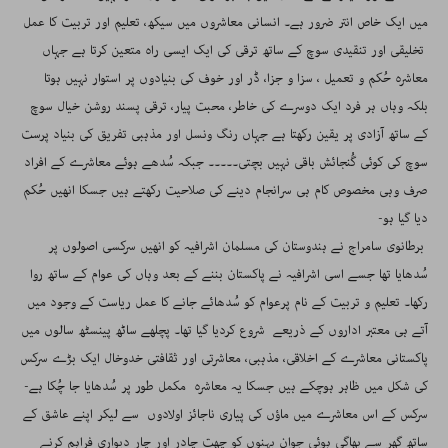
میں ایک خاص انتر ضرور ہے۔ انسانی معاشروں میں سیکھ، تعلیم اور تربیت کا عمل
تخلیقی اور تنقیدی سوچ کے ساتھ ترقی کی ایک ایسی راہ متعین کرتا ہے جہاں
معاشرہ حُکم و تعمیل ، سزا و جزا، ڈر اور خوف کی بنیادوں پر استوار نہیں ہوتا
بلکہ وہاں ہر فرد ایک دوسرے کی خاطر، محبت پیار، ترقی پسند روشن خیال سوچ
کے ساتھ آزادی پر یقین رکھتا ہے جہاں رنگ ونسل اور مذہبی تفریق کی بنیاد پرست
سوچ کی کوئی گُنجائش باقی نہیں بچتی۔۔۔۔۔ جبکہ سُدھے ہوئے معاشرے کے افراد
صرف وہی مخصوص کام ہی سرانجام دینے کی صلاحیت رکھتے ہیں جسکا انھیں حُکم
دیا گیا ہو-
برطانوی سامراج نے ہندوستان کی مسلمان اشرافیہ کو انھیں سرکسی اصولوں پر
سُدھایا تھا جسے اسی اشرافیہ نے پاکستان بننے کے بعد وہاں کی عوام کے ساتھ روا
رکھا۔ تعلیم و تربیت کے نام پرعوام کو سُدھائے جانے کا عمل ریاست کے وجود میں
آتے ہی معتبر اداروں کے ذریعے شروع کردیا گیا تھا۔ پچلھے ساٹھ پینسٹھ سالوں میں
پاکستانی معاشرے کے اخلاقی، مذہبی، معاشرتی اور ثقافتی خدوخال ایک بڑے سرکس
کی شکل میں ظاہر ہوچکے ہیں جسکا یہ معاشرہ مکمل طور پر سُدھایا جا چُکا ہے-
سرکس کے اس معاشرے میں ماؤں کی پیاری ناجائز اولادوں سے لیکر اپنے عاشق کے
ساتھ گھر سے بھاگی ہوئی جوان بہنوں کو چھت چادر اور چار دیواری فراہم کرنے