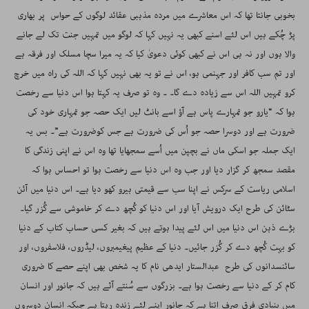
بخوبی جانتا تھا کہ اس معاشرے میں مردہ مذہبی عقائد لوگوں کے حواس پر بھاری
پڑ چُکے ہیں اس لئے اسنے کبھی یہ نہیں کہا کہ لوگو میں تمہیں جنت تک لے جانے
والا ہوں اور نہ ہی اس نے کبھی کوئی دعویٰ کیا کہ یہ میرا سچا مسلک اور فرقہ ہے
اور تم سب کافر اور جہنمی ہو، اس نے تو یہ بھی نہیں کہا کہ اللہ کی راہ میں خرچ
کرو تمہیں اللہ اس سے زیادہ دے گا۔ ۔ وہ تو صرف یہ کہتا ہوا اس دنیا سے رخصت
ہوا کہ “یارو جو تمہارے پاس ہے آؤ اسے بانٹ لیں ایک حصہ جو تمہاری خود کی
ضرورت ہے اور دوسرا حصہ جو اُس کی ضرورت ہے جس کوضرورت ہے”۔ بس یہ
ایک جملہ جو اسکی ماں نے بچپن میں اُسے سمجھایا تھا وہ اس نے اپنی زندگی کا
مقصد سمجھ کر گزار دیا اور جب وہ اس دنیا سے رخصت ہوا تو احساس ہوا کہ
اسلامی ریاست کے سرکس نے اپنا سب سے قیمتی ہیرو کھو دیا ہے۔ اس دنیا میں آئن
سٹائن کی طرح ایک درویش آیا اور اس دنیا کو کُچھ دے کر خاموشی سے گُزر گیا۔
بڑے ذہن اس دنیا میں اس لئے پیدا ہوتے ہیں کہ بغیر کسی حساب کتاب کے دنیا
کو بہت کُچھ دے کر گُزر جائیں۔ دنیا کے عظیم پیغیمبروں، لیڈروں، فلاسفروں، اور
سائنسدانوں کی طرح عبدالستار ایدھی نام کا یہ شخص بھی اپنے حصے کا ضروری
کام کر کے دنیا سے رخصت ہوا ہے۔ بزرگوں سے سُنتے آئے ہیں کہ جانور اور انسان
میں بنیادی فرق صرف اتنا ہے کہ جانور اپنے لئے زندہ رہتا ہے جبکہ انسان دوسروں