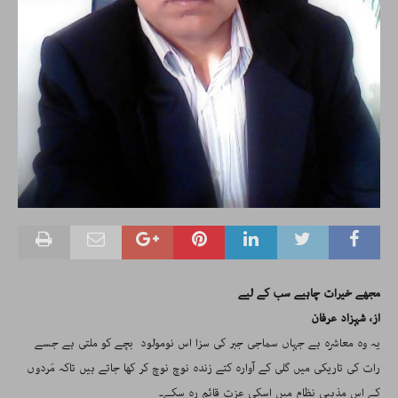
مجھے خیرات چاہیے سب کے لیے
از، شہزاد عرفان
یہ وہ معاشرہ ہے جہاں سماجی جبر کی سزا اس نومولود بچے کو ملتی ہے جسے
رات کی تاریکی میں گلی کے آوارہ کتے زندہ نوچ نوچ کر کھا جاتے ہیں تاکہ مَردوں
کے اس مذہبی نظام میں اسکی عزت قائم رہ سکے۔