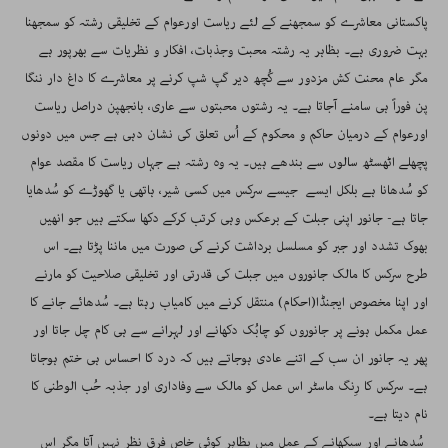
پاکستانی معاشرے کو سمجھنے کے لئے ریاست اورعوام کے تخلیقی رشتہ کو سمجھنا
بہت ضروری ہے۔ بظاہر یہ رشتہ محبت وجذبات، افکار و نظریات سے بھرپور ہے
مگر عام محنت کش مزدور سے کُچھ دیر گپ شپ کرنے پر معاشرے کا داغ دار ننگا
پن فوراََ ہی سامنے آجاتا ہے۔ یہ رشتوں محبتوں سے عاری، بانجھپن دراصل ریاست
اورعوام کے درمیان حاکم و محکوم کے اُس تعلق کی نشان دہی ہے جس میں دونوں
پچھلے اٹھسٹھ سالوں سے بندھے ہیں۔ یہ وہ رشتہ ہے جہاں ریاست کا مقصد عوام
کو سُدھانا ہے بلکل ایسے جیسے سرکس میں کسی شیر، ہاتھی یا گھوڑے کو سُدھایا
جاتا ہے- جانور اپنی جبلت کے برعکس وہی کرتب کرکے دکھا سکتے ہیں جو انھیں
بھوک تشدد اور جبر کو مسلسل برداشت کرنے کی صورت میں ماننا پڑتا ہے۔ اس
طرح سرکس کا مالک جانوروں میں جبلت کی قدرتی اور تخلیقی صلاحیت کو مارنے
اور اپنا مخصوص ایجنڈا(احکام) منتقل کرنے میں کامیاب رہتا ہے۔ سُدھائے جانے کا
عمل مکمل ہونے پر جانوروں کو چابُک دکھانے اور لہرانے سے ہی کام چل جاتا اور
پھر یہ جانور ان سب کے اتنے عادی ہوجاتے ہیں کہ درد کا احساس ہی ختم ہوجاتا
ہے۔ سرکس کا رِنگ ماسٹر اس عمل کو مالک سے وفاداری اور جذبہ حُب الوطنی کا
نام دیتا ہے۔
سُدھانے اور سیکھانے کے عمل میں بظاہر کوئی خاص فرق نظر نہیں آتا مگر اس