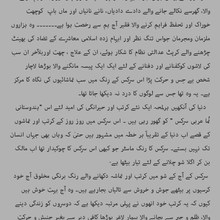
والا، گھرسے نکالے جانے والے دادے دادیاں، نانے نانیاں اور ماں باپ کوچھت
خوراک اور تحفظ فراہم کرنے والا فقیر آج ہم سے رخصت ہوا ہے۔۔۔۔۔۔۔ وہ ہزاروں
ملزمان ومجرمان جواس تنگ نظر اور ابہام زدہ اسلامی معاشرے کے تضاد کی بھینٹ
چڑھنے والے کرپٹ عدالتی نظام کا شکار ہوئے، ان کے علاج ، چھت اوربلآخر ان سب
کی لاشوں کوکفنانے اور دفنانے کے لئے ایک ایک پیسہ مانگنے والا بوڑھا لاچار
شخص بے حِس و حرکت پڑا اس سرکس کے رِنگ میں سب تماشائیوں کی نگاہ کا مرکز
ہے۔ یہ وہ تھا جس سے لوگوں کا درد نہ دیکھا جاتا تھا۔
دنیا کی آنکھیں ہرلمحہ ایک نئے کرتب اور حیرانگی کی امید لئے اس “ہندوستانی
نُما عربی سرکس ” کو گھور رہی ہیں ۔ اس سرکس میں روز روز کے کرتب اور تماشوں
کے قصے اب دنیا کے تقریباََ ہر خطہ میں مشہور ہیں حتیٰ کہ وہاں بھی جہاں انسان
تک نہیں بستے۔ سرکس کا رنگ ماسٹر جو کبھی اس سرکس کا چوکیدار تھا اب مالک
بن کر اگلا شو چلانے کے لئے تیار بیٹھا ہے-
سرکس کے آج کے شو میں کرتب اور تماشہ دکھانے والے رنگ برنگی مخلوق آج خود
کرسیوں پر بیٹھے جوش و خروش سے تالیاں بجارہے ہیں۔ وہ آج بہت خوش ہیں
کیوں کہ یہ کرتب خود انھوں نے پہلی مرتبہ دیکھا ہے کہ دوسروں کو زندگی دینے
والا، ظلم و جبر سے بچانے والا بیمار لاغر بوڑھا کافی دیر سے بغیر جنبش و حرکت