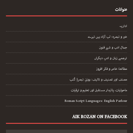
عنوانات
اداریہ
خبر و تبصرہ: لب آزاد ہیں تیرے
جمالِ ادب و شہرِ فنون
ترجمے زبان و ادبِ دیگراں
مطالعۂ خاص و فکر افروز
مصنف اور تصنیف و تالیف: روزنِ تبصرۂِ کُتب
ماحولیات، پائیدار مستقبل اور تعلیم و ترقیات
Roman Script Languages: English Parlour
AIK ROZAN ON FACEBOOK